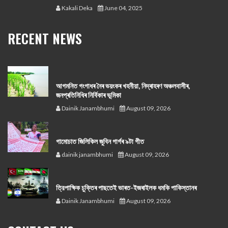
Kakali Deka
June 04, 2025
RECENT NEWS
আগমনিত গংগাধৰ নৈৰ ভয়ংকৰ খহনীয়া, নিদ্ৰাহৰণ অঞ্চলবাসীৰ,
জনপ্ৰতিনিধিৰ নিৰ্বিকাৰ ভূমিকা
Dainik Janambhumi
August 09, 2026
গামোচাত জিলিকিল জুবিন গাৰ্গৰ ৯টা গীত
dainik janambhumi
August 09, 2026
ত্রিপাক্ষিক চুক্তিৰ পাছতেই ভাৰত-ইজৰাইলক ধমকি পাকিস্তানৰ
Dainik Janambhumi
August 09, 2026