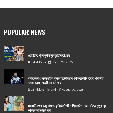
POPULAR NEWS
গুৱাহাটীত পুনৰ সুৰাসক্ত যুৱতীৰ তাণ্ডৱ
Kakali Deka
March 27, 2025
কমনৱেলথ গেমছৰ কঠিন যুঁজত অষ্ট্ৰেলিয়াৰ প্ৰতিদ্বন্দ্বীৰ হাতত পৰাজিত
অসম কন্যা, লাভলীনাৰ ৰূপ জয়
dainik janambhumi
August 02, 2026
গুৱাহাটীৰ পৰা বন্ধুৰ সৈতে ফুৰিবলৈ গৈছিল শ্বিলঙলৈ! আদবাটতে মৃত্যু যুৱ
অধিবক্তা নম্ৰতা বৰা