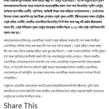
ভাৰত চৰকাৰৰ যুৱ পৰিক্ৰমা আৰু ক্রীড়া মন্ত্রী ড° মনচুখ মণ্ডাভিয়াই। বিশেষ অনুষ্ঠানযোগে সন্মান
লাভকৰাসকলৰ ভিতৰত আছে ভাৰতৰ হৈ আন্তঃৰাষ্ট্ৰীয় মঞ্চত পদক অনা কিংবদন্তি প্রবীণ খেলুৱৈ,
বৰ্তমানৰ আগশাৰীৰ এথলীট, প্রশিক্ষক, কাৰিকৰী বিষয়া আৰু ৰাজ্যিক সংগঠকসকলক। তেওঁলোকৰ
ভিতৰত তাৰকা জেভেলিন থ্র'ৱাৰ নীৰজ চোপ্ৰাক শ্রেষ্ঠ পুৰুষ এথলীট, ষ্ট্ৰীপলচেজাৰ পাৰুল চৌধুৰীক
শ্রেষ্ঠ মহিলা এথলীট, ভাৰতীয় এথলেটিছৰ কিংবদন্তি পি টি ঊষা আৰু অঞ্জু ববী জৰ্জক জীৱনজোৰা
সাধনা বঁটা, শ্রেষ্ঠ উদীয়মান পুৰুষ খেলুৱৈ শাহনাৱাজ পাৰবীৰ সিঙক ২০২৫ বৰ্ষৰ শ্ৰেষ্ঠ প্রশিক্ষকৰ বঁটা
প্ৰদান কৰা হয়।
সমান্তৰালভাৱে তামিলনাডু এথলেটিক্‌ছ সন্থাই শ্রেষ্ঠ ৰাজ্যিক সন্থাৰ বঁটা লাভ কৰাৰ বিপৰীতে
এথলেটিক্‌ছ সর্বাধিক সহায় কৰা ৰাজ্য বঁটা লাভ কৰে ওড়িশা ৰাজ্যই। শ্রেষ্ঠ ক্রীড়া পোষক ৰাজ্য
বঁটা লাভ কৰে ওড়িশা চৰকাৰৰ ক্রীড়া আৰু যুৱ সেৱা বিভাগে। শ্রেষ্ঠ সংগঠন ছার্ভিচেছ স্প'র্টছ কন্ট্রল
ব'র্ড আৰু প্রতিষ্ঠান/অংশীদাৰী সমর্থন বঁটা লাভ কৰে ৰিলায়েন্স ফাউণ্ডেশ্যনে। ইফালে ভাৰতীয়
এথলেটিক্‌ছ ফেডাৰেশ্যনৰ উপ-সভাপতি তথা অসম এথলেটিক্‌ছ সন্থাৰ সভাপতি অসম চৰকাৰৰ
বিত্ত, বন ইত্যাদি বিভাগৰ কেবিনেট মন্ত্রী জয়ন্ত মল্লবৰুৱাৰ নিৰ্দেশত ভাৰতীয় এথলেটিক্‌ছ
ফেডাৰেশ্যনৰ এই কাৰ্যসূচীত অংশগ্ৰহণ কৰে অসম এথলেটিক্‌ছ সন্থাৰ সাধাৰণ সম্পাদক গীতার্থ
গোস্বামীয়ে।
অনুষ্ঠানত এথলেটিক ফেডাৰেশ্যন অব্ ইণ্ডিয়াৰ বিষয়ববীয়াসকলৰ উপৰি শ্ৰীলংকা, ভূটান আৰু
মালদ্বীপৰ দৰে দেশৰ প্ৰতিনিধি আৰু ভাৰতীয় এথলেটিক্‌ছৰ সৈতে জড়িত বহুকেইগৰাকী স্বনামধন্য
খেলুৱৈ তথা সংগঠক উপস্থিত থাকে।
Share This