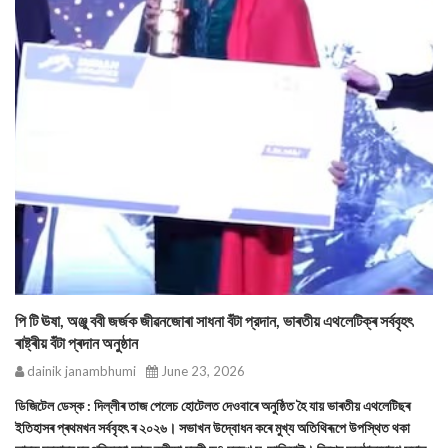
পি টি ঊষা, অঞ্জু ববী জৰ্জক জীৱনজোৰা সাধনা বঁটা প্রদান, ভাৰতীয় এথলেটিক্‌ৰ সৰ্ববৃহৎ
ৰাষ্ট্ৰীয় বঁটা প্ৰদান অনুষ্ঠান
dainik janambhumi
June 23, 2026
ডিজিটেল ডেস্ক : দিল্লীৰ তাজ পেলেচ হোটেলত দেওবাৰে অনুষ্ঠিত হৈ যায় ভাৰতীয় এথলেটিছৰ
ইতিহাসৰ প্ৰথমখন সর্ববৃহৎ ৰ ২০২৬। সভাখন উদ্বোধন কৰে মুখ্য অতিথিৰূপে উপস্থিত থকা