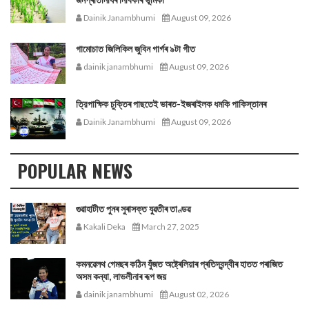
Dainik Janambhumi
August 09, 2026
গামোচাত জিলিকিল জুবিন গাৰ্গৰ ৯টা গীত
dainik janambhumi
August 09, 2026
ত্রিপাক্ষিক চুক্তিৰ পাছতেই ভাৰত-ইজৰাইলক ধমকি পাকিস্তানৰ
Dainik Janambhumi
August 09, 2026
POPULAR NEWS
গুৱাহাটীত পুনৰ সুৰাসক্ত যুৱতীৰ তাণ্ডৱ
Kakali Deka
March 27, 2025
কমনৱেলথ গেমছৰ কঠিন যুঁজত অষ্ট্ৰেলিয়াৰ প্ৰতিদ্বন্দ্বীৰ হাতত পৰাজিত
অসম কন্যা, লাভলীনাৰ ৰূপ জয়
dainik janambhumi
August 02, 2026