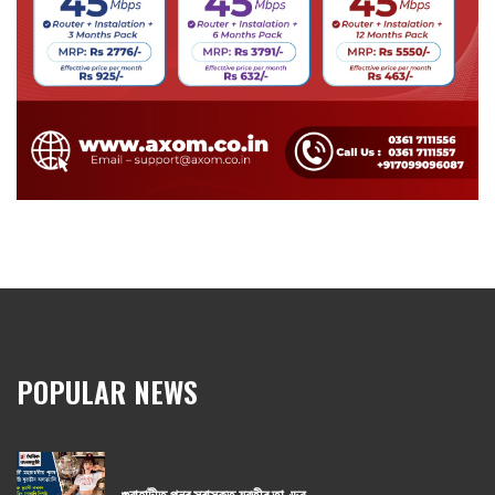
POPULAR NEWS
গুৱাহাটীত পুনৰ সুৰাসক্ত যুৱতীৰ তাণ্ডৱ