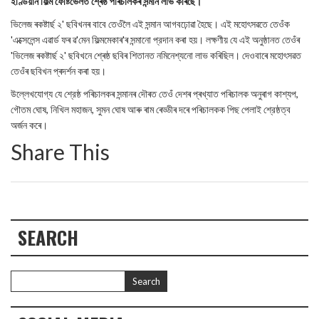
ইণ্ডিয়ান ফিল্ম ফেষ্টিভেলত শ্ৰেষ্ঠ পৰিচালকৰ সন্মান লাভ কৰিছে।
ভিলেজ ৰকষ্টাৰ্ছ ২' ছবিখনৰ বাবে তেওঁলৈ এই সন্মান আগবঢ়োৱা হৈছে। এই মহোৎসৱতে তেওঁক
'এক্সেলেন্স এৱাৰ্ড ফৰ ৱ'মেন ফিল্মমেকাৰ'ৰ সন্মানো প্রদান কৰা হয়। লক্ষণীয় যে এই অনুষ্ঠানত তেওঁৰ
'ভিলেজ ৰকষ্টাৰ্ছ ২' ছবিখনে শ্ৰেষ্ঠ ছবিৰ শিতানত নমিনেশ্যনো লাভ কৰিছিল। দেওবাৰে মহোৎসৱত
তেওঁৰ ছবিখন প্ৰদৰ্শন কৰা হয়।
উল্লেখযোগ্য যে শ্রেষ্ঠ পৰিচালকৰ সন্মানৰ দৌৰত তেওঁ দেশৰ প্ৰখ্যাত পৰিচালক অনুৰাগ কাশ্যপ,
গৌতম ঘোষ, নিখিল মহাজন, সুমন ঘোষ আৰু ৰাম ৰেড্ডীৰ দৰে পৰিচালকক পিছ পেলাই শ্রেষ্ঠত্ব
অর্জন কৰে।
Share This
SEARCH