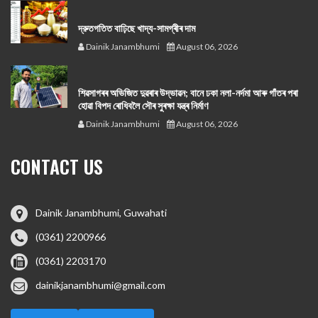
দ্রুতগতিত বাঢ়িছে খাদ্য-সামগ্ৰীৰ দাম
Dainik Janambhumi
August 06, 2026
শিৱসাগৰৰ অভিজিত দুৱৰাৰ উদ্ভাৱন; বানে ঢকা নলা-নৰ্দমা আৰু গাঁতৰ পৰা
হোৱা বিপদ ৰোধিবলৈ সৌৰ সুৰক্ষা যন্ত্ৰ নিৰ্মাণ
Dainik Janambhumi
August 06, 2026
CONTACT US
Dainik Janambhumi, Guwahati
(0361) 2200966
(0361) 2203170
dainikjanambhumi@gmail.com