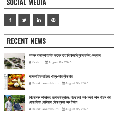
SOCIAL MEDIA
RECENT NEWS
অসমৰ বানাক্ৰান্তালৈ সহায়ৰ হাত বিহাৰৰ ৰিপুৰাজ ফাউণ্ডেশ্যনৰ
Rashmi
August 06, 2026
দ্রুতগতিত বাঢ়িছে খাদ্য-সামগ্ৰীৰ দাম
Dainik Janambhumi
August 06, 2026
শিৱসাগৰৰ অভিজিত দুৱৰাৰ উদ্ভাৱন; বানে ঢকা নলা-নৰ্দমা আৰু গাঁতৰ পৰা
হোৱা বিপদ ৰোধিবলৈ সৌৰ সুৰক্ষা যন্ত্ৰ নিৰ্মাণ
Dainik Janambhumi
August 06, 2026