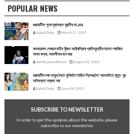
POPULAR NEWS
গুৱাহাটীত পুনৰ সুৰাসক্ত যুৱতীৰ তাণ্ডৱ
Kakali Deka
March 27, 2025
কমনৱেলথ গেমছৰ কঠিন যুঁজত অষ্ট্ৰেলিয়াৰ প্ৰতিদ্বন্দ্বীৰ হাতত পৰাজিত
অসম কন্যা, লাভলীনাৰ ৰূপ জয়
dainik janambhumi
August 02, 2026
গুৱাহাটীৰ পৰা বন্ধুৰ সৈতে ফুৰিবলৈ গৈছিল শ্বিলঙলৈ! আদবাটতে মৃত্যু যুৱ
অধিবক্তা নম্ৰতা বৰা
Kakali Deka
June 04, 2025
SUBSCRIBE TO NEWSLETTER
In order to get the updates about the website, please
subscribe to our newsletter.