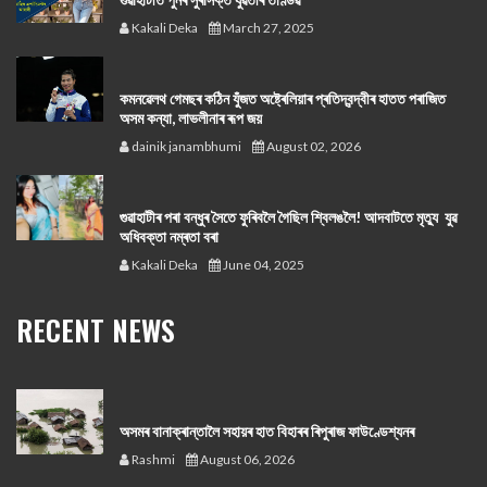
Kakali Deka
March 27, 2025
কমনৱেলথ গেমছৰ কঠিন যুঁজত অষ্ট্ৰেলিয়াৰ প্ৰতিদ্বন্দ্বীৰ হাতত পৰাজিত
অসম কন্যা, লাভলীনাৰ ৰূপ জয়
dainik janambhumi
August 02, 2026
গুৱাহাটীৰ পৰা বন্ধুৰ সৈতে ফুৰিবলৈ গৈছিল শ্বিলঙলৈ! আদবাটতে মৃত্যু যুৱ
অধিবক্তা নম্ৰতা বৰা
Kakali Deka
June 04, 2025
RECENT NEWS
অসমৰ বানাক্ৰান্তালৈ সহায়ৰ হাত বিহাৰৰ ৰিপুৰাজ ফাউণ্ডেশ্যনৰ
Rashmi
August 06, 2026