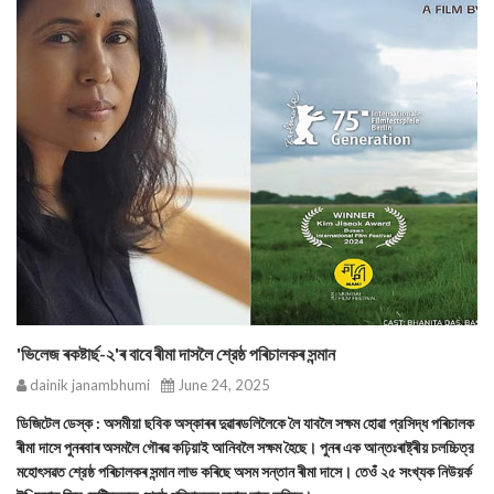
'ভিলেজ ৰকষ্টাৰ্ছ-২'ৰ বাবে ৰীমা দাসলৈ শ্রেষ্ঠ পৰিচালকৰ সন্মান
dainik janambhumi
June 24, 2025
ডিজিটেল ডেস্ক : অসমীয়া ছবিক অস্কাৰৰ দুৱাৰডলিলৈকে লৈ যাবলৈ সক্ষম হোৱা প্রসিদ্ধ পৰিচালক
ৰীমা দাসে পুনৰবাৰ অসমলৈ গৌৰৱ কঢ়িয়াই আনিবলৈ সক্ষম হৈছে। পুনৰ এক আন্তঃৰাষ্ট্ৰীয় চলচ্চিত্র
মহোৎসৱত শ্রেষ্ঠ পৰিচালকৰ সন্মান লাভ কৰিছে অসম সন্তান ৰীমা দাসে। তেওঁ ২৫ সংখ্যক নিউয়র্ক