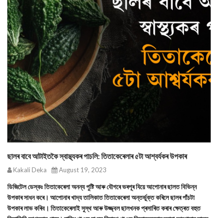
ছালৰ বাবে আটাইতকৈ স্বাস্থ্যকৰ পাচলি: তিতাকেৰেলাৰ ৫টা আশ্বৰ্যকৰ উপকাৰ
Kakali Deka
August 19, 2023
ডিজিটেল ডেস্কঃ তিতাকেৰেলা অনন্য পুষ্টি আৰু যৌগৰে ভৰপূৰ যিয়ে আপোনাৰ ছালত বিভিন্ন
উপকাৰ সাধন কৰে। আপোনাৰ খাদ্য তালিকাত তিতাকেৰেলা অন্তৰ্ভুক্ত কৰিলে ছালৰ পাঁচটা
উপকাৰ লাভ কৰিব। তিতাকেৰেলাই সুস্থ আৰু উজ্জ্বল ছালখনক প্ৰসাৰিত কৰাৰ ক্ষেত্ৰত বহুত