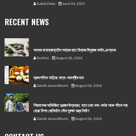
Kakali Deka
June 04, 2025
RECENT NEWS
অসমৰ বানাক্ৰান্তালৈ সহায়ৰ হাত বিহাৰৰ ৰিপুৰাজ ফাউণ্ডেশ্যনৰ
Rashmi
August 06, 2026
দ্রুতগতিত বাঢ়িছে খাদ্য-সামগ্ৰীৰ দাম
Dainik Janambhumi
August 06, 2026
শিৱসাগৰৰ অভিজিত দুৱৰাৰ উদ্ভাৱন; বানে ঢকা নলা-নৰ্দমা আৰু গাঁতৰ পৰা
হোৱা বিপদ ৰোধিবলৈ সৌৰ সুৰক্ষা যন্ত্ৰ নিৰ্মাণ
Dainik Janambhumi
August 06, 2026