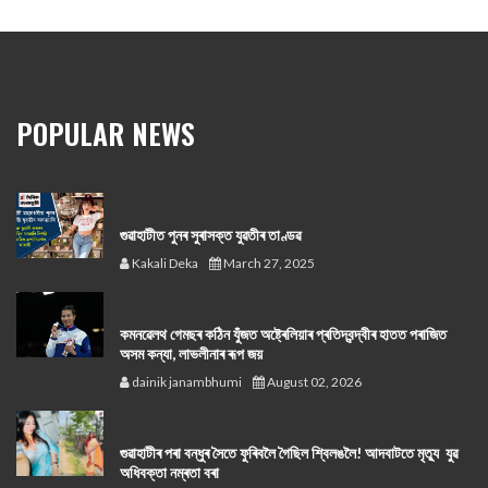
POPULAR NEWS
গুৱাহাটীত পুনৰ সুৰাসক্ত যুৱতীৰ তাণ্ডৱ
Kakali Deka
March 27, 2025
কমনৱেলথ গেমছৰ কঠিন যুঁজত অষ্ট্ৰেলিয়াৰ প্ৰতিদ্বন্দ্বীৰ হাতত পৰাজিত
অসম কন্যা, লাভলীনাৰ ৰূপ জয়
dainik janambhumi
August 02, 2026
গুৱাহাটীৰ পৰা বন্ধুৰ সৈতে ফুৰিবলৈ গৈছিল শ্বিলঙলৈ! আদবাটতে মৃত্যু যুৱ
অধিবক্তা নম্ৰতা বৰা