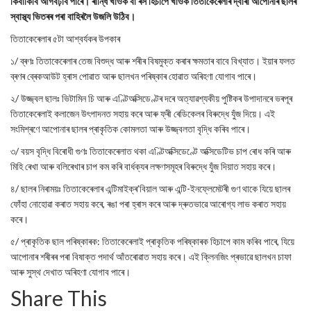
কিবাকিবি আগবঢ়াব পাৰে। ৰান্ধি খাওক বা ৰস হিচাপে খাওক তিতাকেৰেলাৰ দ্বাৰা আপোনাৰ ছালৰ
স্বাস্থ্য ভিতৰৰ পৰা বাহিৰলৈ উজলি উঠিব।
তিতাকেৰেলাৰ ৫টা আশ্বৰ্যকৰ উপকাৰ
১/ ব্ৰণঃ তিতাকেৰেলাৰ তেজ বিশুদ্ধ আৰু শৰীৰ বিষমুক্ত কৰাৰ ক্ষমতাৰ বাবে বিখ্যাত। ইয়াৰ ফলত
ব্ৰণৰ ব্ৰেকআউট হ্ৰাস পোৱাত আৰু ছালখন পৰিষ্কাৰ হোৱাত অৰিহণা যোগাব পাৰে।
২/ উজ্জ্বল ছালঃ ভিটামিন চি আৰু এণ্টিঅক্সিডেণ্টৰ দৰে অত্যাৱশ্যকীয় পুষ্টিকৰ উপাদানৰে ভৰপূৰ
তিতাকেৰেলাই কলাজেন উৎপাদনত সহায় কৰে আৰু ফ্ৰী ৰেডিকেলৰ বিৰুদ্ধে যুঁজ দিয়ে। এই
সংমিশ্ৰণে আপোনাৰ ছালৰ প্ৰাকৃতিক কোমলতা আৰু উজ্জ্বলতা বৃদ্ধি কৰিব পাৰে।
৩/ বয়স বৃদ্ধি বিৰোধী গুণঃ তিতাকেৰেলাত থকা এণ্টিঅক্সিডেণ্টে অক্সিডেটিভ চাপ ৰোধ কৰি আৰু
মিহি ৰেখা আৰু বলিৰেখাৰ চাপ কম কৰি বাৰ্ধক্যৰ লক্ষণসমূহৰ বিৰুদ্ধে যুঁজ দিয়াত সহায় কৰে।
৪/ ছালৰ নিৰাময়ঃ তিতাকেৰেলাৰ এন্টিমাইক্ৰ’বিয়াল আৰু এন্টি-ইনফ্লেমেটৰী গুণ থাকে যিয়ে ছালৰ
ফোঁহা নোহোৱা কৰাত সহায় কৰে, ৰঙা পৰা হ্ৰাস কৰে আৰু দ্ৰুতভাৱে আৰোগ্য লাভ কৰাত সহায়
কৰে।
৫/ প্ৰাকৃতিক ছাল পৰিষ্কাৰক: তিতাকেৰেলাই প্ৰাকৃতিক পৰিষ্কাৰক হিচাপে কাম কৰিব পাৰে, যিয়ে
আপোনাৰ শৰীৰৰ পৰা বিষাক্ত পদাৰ্থ আঁতৰোৱাত সহায় কৰে। এই ক্লিনজিং প্ৰভাৱে ছালখন চাফা
আৰু সুস্থ দেখাত অৰিহণা যোগাব পাৰে।
Share This