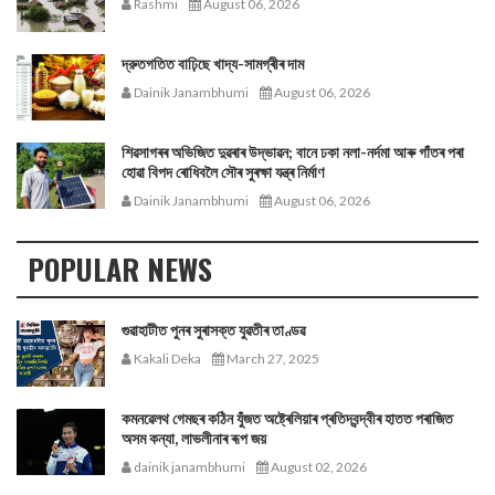
Rashmi
August 06, 2026
দ্রুতগতিত বাঢ়িছে খাদ্য-সামগ্ৰীৰ দাম
Dainik Janambhumi
August 06, 2026
শিৱসাগৰৰ অভিজিত দুৱৰাৰ উদ্ভাৱন; বানে ঢকা নলা-নৰ্দমা আৰু গাঁতৰ পৰা
হোৱা বিপদ ৰোধিবলৈ সৌৰ সুৰক্ষা যন্ত্ৰ নিৰ্মাণ
Dainik Janambhumi
August 06, 2026
POPULAR NEWS
গুৱাহাটীত পুনৰ সুৰাসক্ত যুৱতীৰ তাণ্ডৱ
Kakali Deka
March 27, 2025
কমনৱেলথ গেমছৰ কঠিন যুঁজত অষ্ট্ৰেলিয়াৰ প্ৰতিদ্বন্দ্বীৰ হাতত পৰাজিত
অসম কন্যা, লাভলীনাৰ ৰূপ জয়
dainik janambhumi
August 02, 2026