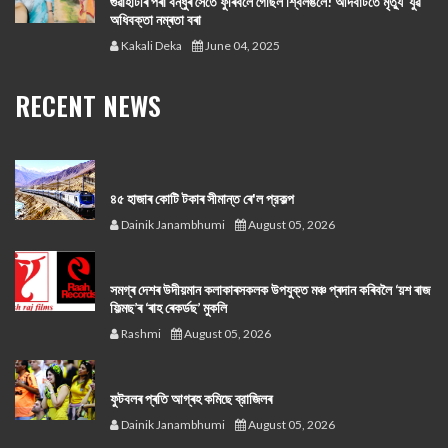
গুৱাহাটীৰ পৰা বন্ধুৰ সৈতে ফুৰিবলৈ গৈছিল শ্বিলঙলৈ! আদবাটতে মৃত্যু যুৱ
অধিবক্তা নম্ৰতা বৰা
Kakali Deka
June 04, 2025
RECENT NEWS
৪৫ হাজাৰ কোটি টকাৰ সীমান্ত ৰে'ল প্রকল্প
Dainik Janambhumi
August 05, 2026
সমগ্ৰ দেশৰ উদীয়মান কলাকাৰসকলক উপযুক্ত মঞ্চ প্ৰদান কৰিবলৈ ‘য়শ ৰাজ
ফিল্মছ’ৰ ‘ৰাহ ৰেকৰ্ডছ’ মুকলি
Rashmi
August 05, 2026
ফুটবলৰ প্ৰতি আগ্ৰহ কমিছে ব্রাজিলৰ
Dainik Janambhumi
August 05, 2026