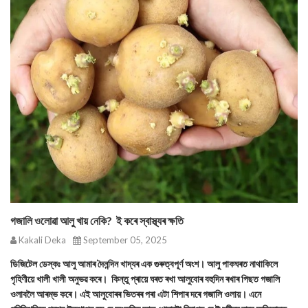
গজালি ওলোৱা আলু খায় নেকি? ই কৰে স্বাস্থ্যৰ ক্ষতি
Kakali Deka
September 05, 2025
ডিজিটেল ডেস্কঃ আলু আমাৰ দৈনন্দিন খাদ্যৰ এক গুৰুত্বপূৰ্ণ অংশ। আলু পাকঘৰত নাথাকিলে
গৃহিণীয়ে খালী খালী অনুভৱ কৰে। কিন্তু প্ৰায়ে ঘৰত ৰখা আলুবোৰ বহুদিন ৰখাৰ পিছত গজালি
ওলাবলৈ আৰম্ভ কৰে। এই আলুবোৰৰ ভিতৰৰ পৰা এটা শিপাৰ দৰে গজালি ওলায়। এনে