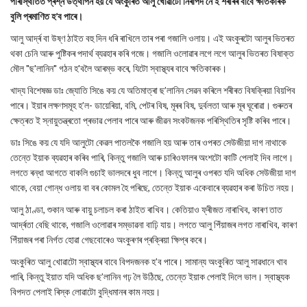
পৰিস্থিতিত প্ৰশ্ন উত্থাপন হয় যে অংকুৰিত আলু খোৱাটো নিৰাপদ নে ই শৰীৰৰ বাবে ক্ষতিকাৰক
বুলি প্ৰমাণিত হ’ব পাৰে।
আলু আৰ্দ্ৰ বা উষ্ণ ঠাইত বহু দিন ধৰি ৰাখিলে তাৰ পৰা গজালি ওলায়। এই অংকুৰটো আলুৰ ভিতৰত
থকা চেনি আৰু পুষ্টিকৰ পদাৰ্থ ব্যৱহাৰ কৰি গজে। গজালি ওলোৱাৰ লগে লগে আলুৰ ভিতৰত বিষাক্ত
মৌল "ছ'লানিন" গঠন হ'বলৈ আৰম্ভ কৰে, যিটো স্বাস্থ্যৰ বাবে ক্ষতিকাৰক।
খাদ্য বিশেষজ্ঞ ডাঃ জ্যোতি সিঙে কয় যে অতিমাত্ৰা ছ’লানিন সেৱন কৰিলে শৰীৰত বিষক্ৰিয়া বিয়পিব
পাৰে। ইয়াৰ লক্ষণসমূহ হ’ল- ডায়েৰিয়া, বমি, পেটৰ বিষ, মূৰৰ বিষ, দুৰ্বলতা আৰু মূৰ ঘূৰোৱা। গুৰুতৰ
ক্ষেত্ৰত ই স্নায়ুতন্ত্ৰতো প্ৰভাৱ পেলাব পাৰে আৰু জীৱন সংকটজনক পৰিস্থিতিৰ সৃষ্টি কৰিব পাৰে।
ডাঃ সিঙে কয় যে যদি আলুটো কেৱল পাতলকৈ গজালি হয় আৰু তাৰ ওপৰত সেউজীয়া দাগ নাথাকে
তেন্তে ইয়াক ব্যৱহাৰ কৰিব পাৰি, কিন্তু গজালি আৰু চাৰিওফালৰ অংশটো কাটি পেলাই দিব লাগে।
লগতে ৰন্ধা আগতে বাকলি গুচাই ভালদৰে ধুব লাগে। কিন্তু আলুৰ ওপৰত যদি অধিক সেউজীয়া দাগ
থাকে, বেয়া গোন্ধ ওলায় বা বৰ কোমল হৈ পৰিছে, তেন্তে ইয়াক একেবাৰে ব্যৱহাৰ কৰা উচিত নহয়।
আলু ঠাণ্ডা, শুকান আৰু বায়ু চলাচল কৰা ঠাইত ৰাখিব। কেতিয়াও ফ্ৰীজত নাৰাখিব, কাৰণ তাত
আৰ্দ্ৰতা বেছি থাকে, গজালি ওলোৱাৰ সম্ভাৱনা বাঢ়ি যায়। লগতে আলু পিঁয়াজৰ লগত নাৰাখিব, কাৰণ
পিঁয়াজৰ পৰা নিৰ্গত হোৱা গেছবোৰেও অংকুৰণৰ প্ৰক্ৰিয়া ক্ষিপ্ৰ কৰে।
অংকুৰিত আলু খোৱাটো স্বাস্থ্যৰ বাবে বিপদজনক হ’ব পাৰে। সামান্য অংকুৰিত আলু সাৱধানে খাব
পাৰি, কিন্তু ইয়াত যদি অধিক ছ’লানিন গঢ় লৈ উঠিছে, তেন্তে ইয়াক পেলাই দিলে ভাল। স্বাস্থ্যক
বিপদত পেলাই ৰিস্ক লোৱাটো বুদ্ধিমানৰ কাম নহয়।