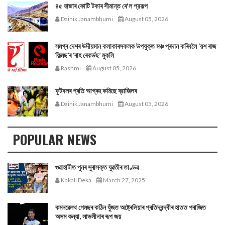
৪৫ হাজাৰ কোটি টকাৰ সীমান্ত ৰে'ল প্রকল্প
Dainik Janambhumi
August 05, 2026
সমগ্ৰ দেশৰ উদীয়মান কলাকাৰসকলক উপযুক্ত মঞ্চ প্ৰদান কৰিবলৈ ‘য়শ ৰাজ
ফিল্মছ’ৰ ‘ৰাহ ৰেকৰ্ডছ’ মুকলি
Rashmi
August 05, 2026
ফুটবলৰ প্ৰতি আগ্ৰহ কমিছে ব্রাজিলৰ
Dainik Janambhumi
August 05, 2026
POPULAR NEWS
গুৱাহাটীত পুনৰ সুৰাসক্ত যুৱতীৰ তাণ্ডৱ
Kakali Deka
March 27, 2025
কমনৱেলথ গেমছৰ কঠিন যুঁজত অষ্ট্ৰেলিয়াৰ প্ৰতিদ্বন্দ্বীৰ হাতত পৰাজিত
অসম কন্যা, লাভলীনাৰ ৰূপ জয়