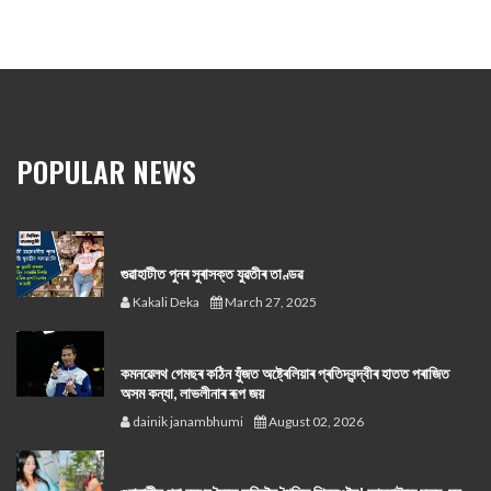
POPULAR NEWS
গুৱাহাটীত পুনৰ সুৰাসক্ত যুৱতীৰ তাণ্ডৱ
Kakali Deka
March 27, 2025
কমনৱেলথ গেমছৰ কঠিন যুঁজত অষ্ট্ৰেলিয়াৰ প্ৰতিদ্বন্দ্বীৰ হাতত পৰাজিত
অসম কন্যা, লাভলীনাৰ ৰূপ জয়
dainik janambhumi
August 02, 2026