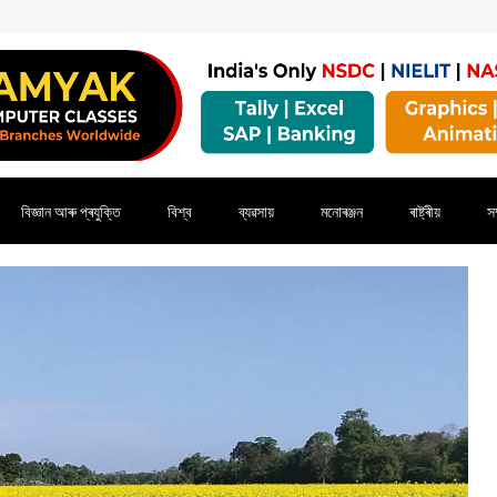
বিজ্ঞান আৰু প্ৰযুক্তি
বিশ্ব
ব্যৱসায়
মনোৰঞ্জন
ৰাষ্ট্ৰীয়
সম