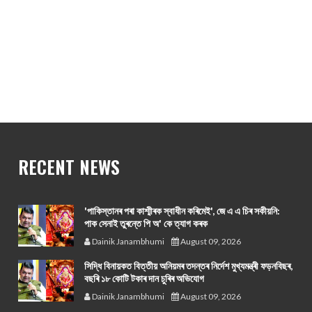
RECENT NEWS
'পাকিস্তানৰ পৰা কাশ্মীৰক স্বাধীন কৰিমেই', জে এ এ চিৰ সকীয়নি:
পাক সেনাই তুৰন্তে পি অ' কে ত্যাগ কৰক
Dainik Janambhumi
August 09, 2026
সিদ্ধি বিনায়কত বিত্তীয় অনিয়মৰ তদন্তৰ নিৰ্দেশ মুখ্যমন্ত্ৰী ফড়নবিছৰ,
বছৰি ১৮ কোটি টকাৰ দান চুৰিৰ অভিযোগ
Dainik Janambhumi
August 09, 2026