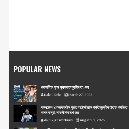
POPULAR NEWS
গুৱাহাটীত পুনৰ সুৰাসক্ত যুৱতীৰ তাণ্ডৱ
Kakali Deka
March 27, 2025
কমনৱেলথ গেমছৰ কঠিন যুঁজত অষ্ট্ৰেলিয়াৰ প্ৰতিদ্বন্দ্বীৰ হাতত পৰাজিত
অসম কন্যা, লাভলীনাৰ ৰূপ জয়
dainik janambhumi
August 02, 2026