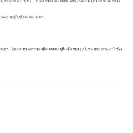
া এই সমস্যা আৰু বাড়ি যায়। যিসকল লোকৰ এনে সমস্যা আছে তেওঁলোক ইয়াৰ পৰা আঁতৰি থাকিব
তেন্তে আপুনি এইবোৰ যাব নালাগে।
িব নালাগে। ইয়াৰ সেৱনে আপোনাৰ অধিক সমস্যাৰ সৃষ্টি কৰিব পাৰে। এই শাক খালে তেজৰ গোট গঠন