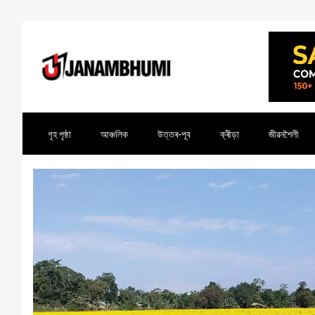
গৃহ পৃষ্ঠা
আঞ্চলিক
উত্তৰ-পূব
ক্ৰীড়া
জীৱনশৈলী