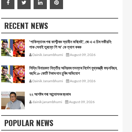
RECENT NEWS
'পাকিস্তানৰ পৰা কাশ্মীৰক স্বাধীন কৰিমেই', জে এ এ চিৰ সকীয়নি:
পাক সেনাই তুৰন্তে পি অ' কে ত্যাগ কৰক
Dainik Janambhumi
August 09, 2026
সিদ্ধি বিনায়কত বিত্তীয় অনিয়মৰ তদন্তৰ নিৰ্দেশ মুখ্যমন্ত্ৰী ফড়নবিছৰ,
বছৰি ১৮ কোটি টকাৰ দান চুৰিৰ অভিযোগ
Dainik Janambhumi
August 09, 2026
২২ আগষ্টৰ পৰা আন্দোলনৰ হুংকাৰ
dainik janambhumi
August 09, 2026
POPULAR NEWS