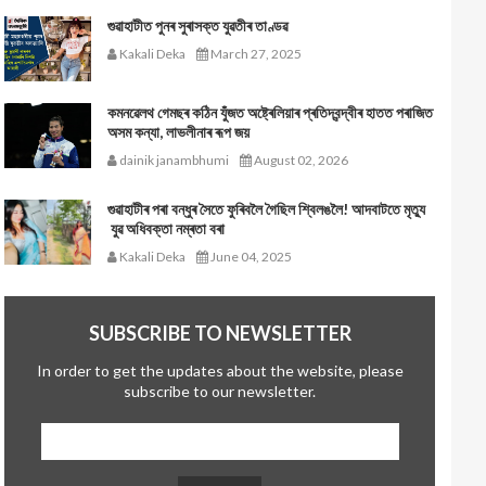
গুৱাহাটীত পুনৰ সুৰাসক্ত যুৱতীৰ তাণ্ডৱ
Kakali Deka
March 27, 2025
কমনৱেলথ গেমছৰ কঠিন যুঁজত অষ্ট্ৰেলিয়াৰ প্ৰতিদ্বন্দ্বীৰ হাতত পৰাজিত
অসম কন্যা, লাভলীনাৰ ৰূপ জয়
dainik janambhumi
August 02, 2026
গুৱাহাটীৰ পৰা বন্ধুৰ সৈতে ফুৰিবলৈ গৈছিল শ্বিলঙলৈ! আদবাটতে মৃত্যু
যুৱ অধিবক্তা নম্ৰতা বৰা
Kakali Deka
June 04, 2025
SUBSCRIBE TO NEWSLETTER
In order to get the updates about the website, please
subscribe to our newsletter.