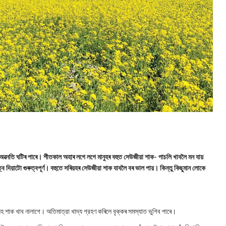
 অৱনতি ঘটিৰ পাৰে। শীতকাল অহাৰ লগে লগে মানুহৰ বহুত সেউজীয়া শাক- পাচলি খাবলৈ মন যায়
ত্ব দিয়াটো গুৰুত্বপূর্ণ। বহুতে সৰিয়হৰ সেউজীয়া শাক যাবলৈ বৰ ভাল পায়। কিন্তু কিছুমান লোকে
য়হ শাক খাব নালাগে। অতিমাত্রা খাদ্য গ্রহণ কৰিলে বৃক্কৰ সমস্যাত ভুগিব পাৰে।