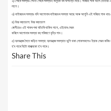
২) গেছৰ সমস্যাঃ পেটত গেছৰ সমস্যাই মানুহক বৰ অশান্তি দিয়ে। সৰিয়হ শাক খালে তেতিয়
লাগে।
৩) থাইৰয়ডৰ সমস্যাঃ যদি আপোনাৰ থাইৰয়ডৰ সমস্যা আছে আৰু আপুনি এই সৰিয়হ শাক খায় 
৪) উচ্চ ৰক্তচাপ: উচ্চ ৰক্তচাপ
ৰোগীয়েও এই শাকৰ পৰা আঁতৰি থাকিব লাগে, এইবোৰ সেৱন
কৰিলে আপোনাৰ সমস্যা বহু পৰিমাণে বৃদ্ধি পাব।
৫) হৃদযন্ত্ৰৰ সৈতে জড়িত সমস্যা: হৃদযন্ত্ৰৰ সমস্যাত ভুগি থকা লোকসকলেও ইয়াক সেৱন কৰ
হ'ব পাৰে যিটো মাৰাত্মকো হ'ব পাৰে।
Share This