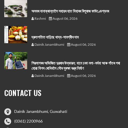
অসমৰ বানাক্ৰান্তালৈ সহায়ৰ হাত বিহাৰৰ ৰিপুৰাজ ফাউণ্ডেশ্যনৰ
Rashmi
August 06, 2026
দ্রুতগতিত বাঢ়িছে খাদ্য-সামগ্ৰীৰ দাম
Dainik Janambhumi
August 06, 2026
শিৱসাগৰৰ অভিজিত দুৱৰাৰ উদ্ভাৱন; বানে ঢকা নলা-নৰ্দমা আৰু গাঁতৰ পৰা
হোৱা বিপদ ৰোধিবলৈ সৌৰ সুৰক্ষা যন্ত্ৰ নিৰ্মাণ
Dainik Janambhumi
August 06, 2026
CONTACT US
Dainik Janambhumi, Guwahati
(0361) 2200966