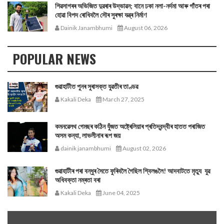
শিৱসাগৰৰ অভিজিত দুৱৰাৰ উদ্ভাৱন; বানে ঢকা নলা-নৰ্দমা আৰু গাঁতৰ পৰা
হোৱা বিপদ ৰোধিবলৈ সৌৰ সুৰক্ষা যন্ত্ৰ নিৰ্মাণ
Dainik Janambhumi
August 06, 2026
POPULAR NEWS
গুৱাহাটীত পুনৰ সুৰাসক্ত যুৱতীৰ তাণ্ডৱ
Kakali Deka
March 27, 2025
কমনৱেলথ গেমছৰ কঠিন যুঁজত অষ্ট্ৰেলিয়াৰ প্ৰতিদ্বন্দ্বীৰ হাতত পৰাজিত
অসম কন্যা, লাভলীনাৰ ৰূপ জয়
dainik janambhumi
August 02, 2026
গুৱাহাটীৰ পৰা বন্ধুৰ সৈতে ফুৰিবলৈ গৈছিল শ্বিলঙলৈ! আদবাটতে মৃত্যু যুৱ
অধিবক্তা নম্ৰতা বৰা
Kakali Deka
June 04, 2025