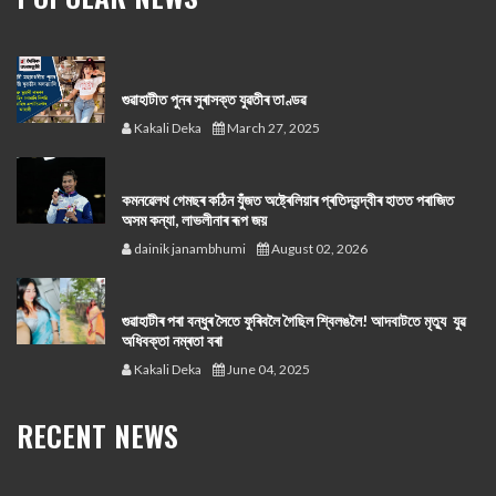
গুৱাহাটীত পুনৰ সুৰাসক্ত যুৱতীৰ তাণ্ডৱ
Kakali Deka
March 27, 2025
কমনৱেলথ গেমছৰ কঠিন যুঁজত অষ্ট্ৰেলিয়াৰ প্ৰতিদ্বন্দ্বীৰ হাতত পৰাজিত
অসম কন্যা, লাভলীনাৰ ৰূপ জয়
dainik janambhumi
August 02, 2026
গুৱাহাটীৰ পৰা বন্ধুৰ সৈতে ফুৰিবলৈ গৈছিল শ্বিলঙলৈ! আদবাটতে মৃত্যু যুৱ
অধিবক্তা নম্ৰতা বৰা
Kakali Deka
June 04, 2025
RECENT NEWS