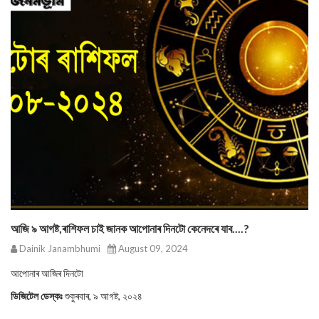
আজি ৯ আগষ্ট,ৰাশিফল চাই জানক আপোনাৰ দিনটো কেনেদৰে যাব....?
Dainik Janambhumi
August 09, 2024
আপোনাৰ আজিৰ দিনটো
ডিজিটেল ডেস্কঃ
শুকুৰবাৰ, ৯ আগষ্ট, ২০২৪