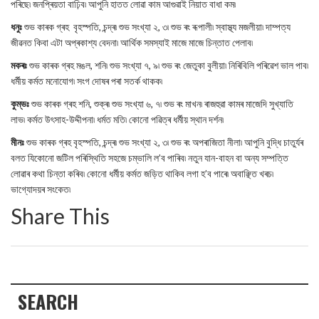
পৰিছে৷ জনপ্ৰিয়তা বাঢ়িব৷ আপুনি হাতত লোৱা কাম আগুৱাই নিয়াত বাধা কম৷
ধনুঃ
শুভ কাৰক গ্ৰহ বৃহস্পতি, চন্দ্ৰ৷ শুভ সংখ্যা ২, ৩৷ শুভ ৰং ৰূপালী৷ স্বাস্থ্য মজলীয়া৷ দাম্পত্য
জীৱনত কিবা এটা অপ্ৰকাশ্য বেদনা৷ আৰ্থিক সমস্যাই মাজে মাজে চিন্তাত পেলাব৷
মকৰঃ
শুভ কাৰক গ্ৰহ মঙল, শনি৷ শুভ সংখ্যা ৭, ৯৷ শুভ ৰং জেতুকা বুলীয়া৷ নিৰিবিলি পৰিৱেশ ভাল পাব৷
ধৰ্মীয় কৰ্মত মনোযোগ৷ সংগ দোষৰ পৰা সতৰ্ক থাকক৷
কুম্ভঃ
শুভ কাৰক গ্ৰহ শনি, শুক্ৰ৷ শুভ সংখ্যা ৬, ৭৷ শুভ ৰং মাখন৷ ৰাজহুৱা কামৰ মাজেদি সুখ্যাতি
লাভ৷ কৰ্মত উৎসাহ-উদ্দীপনা৷ ধৰ্মত মতি৷ কোনো পৱিত্ৰ ধৰ্মীয় স্থান দৰ্শন৷
মীনঃ
শুভ কাৰক গ্ৰহ বৃহস্পতি, চন্দ্ৰ৷ শুভ সংখ্যা ২, ৩৷ শুভ ৰং অপৰাজিতা নীলা৷ আপুনি বুদ্ধি চাতুৰ্যৰ
বলত যিকোনো জটিল পৰিস্থিতি সহজে চম্ভালি ল’ব পাৰিব৷ নতুন যান-বাহন বা অন্য সম্পত্তি
লোৱাৰ কথা চিন্তা কৰিব৷ কোনো ধৰ্মীয় কৰ্মত জড়িত থাকিব লগা হ’ব পাৰে৷ অবাঞ্ছিত খৰচ৷
ভাগ্যোদয়ৰ সংকেত৷
Share This
SEARCH