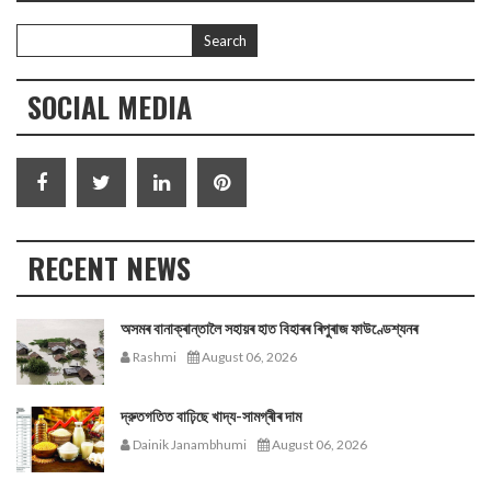
SOCIAL MEDIA
RECENT NEWS
অসমৰ বানাক্ৰান্তালৈ সহায়ৰ হাত বিহাৰৰ ৰিপুৰাজ ফাউণ্ডেশ্যনৰ
Rashmi
August 06, 2026
দ্রুতগতিত বাঢ়িছে খাদ্য-সামগ্ৰীৰ দাম
Dainik Janambhumi
August 06, 2026