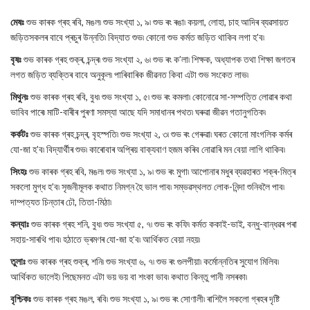
মেষঃ
শুভ কাৰক গ্ৰহ ৰবি, মঙল৷ শুভ সংখ্যা ১, ৯৷ শুভ ৰং ৰঙা৷ কয়লা, লোহা, চাহ আদিৰ ব্যৱসায়ত
জড়িতসকলৰ বাবে প্ৰচুৰ উন্নতি৷ বিদ্যাত শুভ৷ কোনো শুভ কৰ্মত জড়িত থাকিব লগা হ’ব৷
বৃষঃ
শুভ কাৰক গ্ৰহ শুক্ৰ, চন্দ্ৰ৷ শুভ সংখ্যা ২, ৬৷ শুভ ৰং ক’লা৷ শিক্ষক, অধ্যাপক তথা শিক্ষা জগতৰ
লগত জড়িত ব্যক্তিৰ বাবে অনুকূল৷ পাৰিবাৰিক জীৱনত কিবা এটা শুভ সংকেত লাভ৷
মিথুনঃ
শুভ কাৰক গ্ৰহ ৰবি, বুধ৷ শুভ সংখ্যা ১, ৫৷ শুভ ৰং কমলা৷ কোনোৱে সা-সম্পত্তি লোৱাৰ কথা
ভাবিব পাৰে৷ মাটি-বাৰীৰ পুৰণা সমস্যা আছে যদি সমাধানৰ পথত৷ ঘৰুৱা জীৱন গতানুগতিক৷
কৰ্কটঃ
শুভ কাৰক গ্ৰহ চন্দ্ৰ, বৃহস্পতি৷ শুভ সংখ্যা ২, ৩৷ শুভ ৰং গেৰুৱা৷ ঘৰত কোনো মাংগলিক কৰ্মৰ
যো-জা হ’ব৷ বিদ্যাৰ্থীৰ শুভ৷ কাৰোবাৰ অপ্ৰিয় বাক্যবাণ হজম কৰিব নোৱাৰি মন বেয়া লাগি থাকিব৷
সিংহঃ
শুভ কাৰক গ্ৰহ ৰবি, মঙল৷ শুভ সংখ্যা ১, ৯৷ শুভ ৰং মুগা৷ আপোনাৰ মধুৰ ব্যৱহাৰত শক্ৰ-মিত্ৰ
সকলো মুগ্ধ হ’ব৷ সৃজনীমূলক কথাত নিমগ্ন হৈ ভাল পাব৷ সম্ভৱস্থলত লোক-নিন্দা শুনিবলৈ পাব৷
দাম্পত্যত চিন্তাৰ ঢৌ, তিতা-মিঠা৷
কন্যাঃ
শুভ কাৰক গ্ৰহ শনি, বুধ৷ শুভ সংখ্যা ৫, ৭৷ শুভ ৰং কফি৷ কৰ্মত ককাই-ভাই, বন্ধু-বান্ধৱৰ পৰা
সহায়-সাৰথি পাব৷ হঠাতে ভ্ৰমণৰ যো-জা হ’ব৷ আৰ্থিকত বেয়া নহয়৷
তুলাঃ
শুভ কাৰক গ্ৰহ শুক্ৰ, শনি৷ শুভ সংখ্যা ৬, ৭৷ শুভ ৰং গুলপীয়া৷ কৰ্মোন্নতিৰ সুযোগ মিলিব৷
আৰ্থিকত ভালেই৷ পিছেমনত এটা ভয় ভয় বা শংকা ভাব৷ কথাত কিন্তু পানী নসৰকা৷
বৃশ্চিকঃ
শুভ কাৰক গ্ৰহ মঙল, ৰবি৷ শুভ সংখ্যা ১, ৯৷ শুভ ৰং সোণালী৷ ৰাশিলৈ সকলো গ্ৰহৰ দৃষ্টি