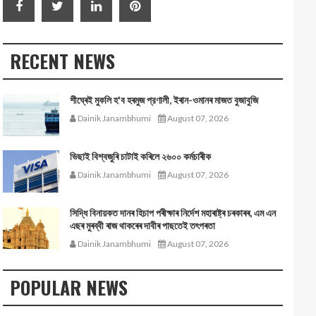
RECENT NEWS
শীঘ্ৰেই মুকলি হ'ব হৰমুজ প্রণালী, ইৰান-ওমানৰ মাজত বুজাবুজি
Dainik Janambhumi
August 07, 2026
ভিছাই বিশ্বজুৰি চাটাই কৰিলে ২৬০০ কৰ্মচাৰীক
Dainik Janambhumi
August 07, 2026
সিদ্ধি বিনায়কত দানৰ হিচাপ পৰীক্ষাৰ নিৰ্দেশ মহাৰাষ্ট্ৰ চৰকাৰৰ, এম এন
এছৰ মুৰব্বী ৰাজ থাকৰেৰ দাবীৰ পাছতেই তৎপৰতা
Dainik Janambhumi
August 07, 2026
POPULAR NEWS