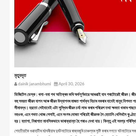
মৃত্যুদূত
dainik janambhumi
April 30, 2026
ডিজিটেল ডেস্ক : খলা-বমা পথ অতিক্ৰম কৰি অৰ্থপূর্ণভাৱে আগুৱাই যাব পৰাটোৱেই জীৱন। জী
বহু সময়ত জীৱন যাপন আৰু জীৱন উদ্যাপনৰ মাজত পাৰ্থক্য বিচাৰ নকৰাৰ বাবেই মানুহ বিপদত প
সীমাবদ্ধ। হয়তো সেইবাবেই এটা সুস্থিৰ জীৱন চর্যা লাভ কৰাৰ পৰিৱেশ তথা ক্ষমতা থকাৰ পাছত
নহওক, এনে পথত খোজ পেলাই, এনে সংগৰ দোষত পৰিয়েই জীৱনক লৈ হেতালি খেলিবলৈ কুণ্ঠাব
হয়। হতাশা, নিৰাশাত মানসিকভাবে ভাৰাক্রান্ত হৈ পৰাও দেখা যায়। কিন্তু এই সমগ্র পৰিস্থি
শেহতীয়াকৈ গুৱাহাটীৰ মঠঘৰীয়াৰ দুৰ্ঘটনাটোৱে ৰাজ্যজুৰি চাঞ্চল্যৰ সৃষ্টি কৰাৰ লগতে ঘটনাটো