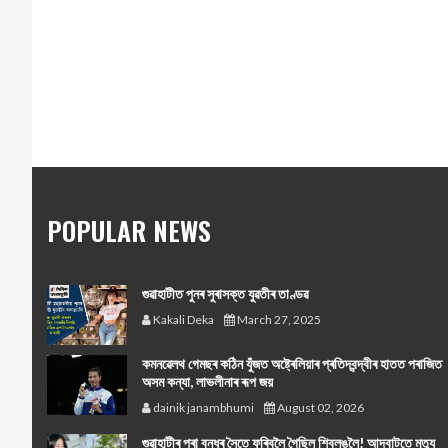
POPULAR NEWS
গুৱাহাটীত পুনৰ সুৰাসক্ত যুৱতীৰ তাণ্ডৱ
Kakali Deka
March 27, 2025
কমনৱেলথ গেমছৰ কঠিন যুঁজত অষ্ট্ৰেলিয়াৰ প্ৰতিদ্বন্দ্বীৰ হাতত পৰাজিত
অসম কন্যা, লাভলীনাৰ ৰূপ জয়
dainik janambhumi
August 02, 2026
গুৱাহাটীৰ পৰা বন্ধুৰ সৈতে ফুৰিবলৈ গৈছিল শ্বিলঙলৈ! আদবাটতে মৃত্যু