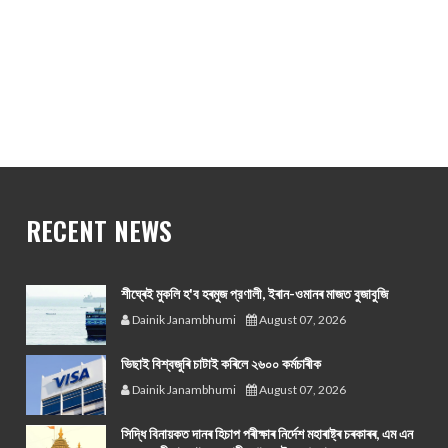
RECENT NEWS
শীঘ্ৰেই মুকলি হ'ব হৰমুজ প্রণালী, ইৰান-ওমানৰ মাজত বুজাবুজি
Dainik Janambhumi
August 07, 2026
ভিছাই বিশ্বজুৰি চাটাই কৰিলে ২৬০০ কৰ্মচাৰীক
Dainik Janambhumi
August 07, 2026
সিদ্ধি বিনায়কত দানৰ হিচাপ পৰীক্ষাৰ নিৰ্দেশ মহাৰাষ্ট্ৰ চৰকাৰৰ, এম এন