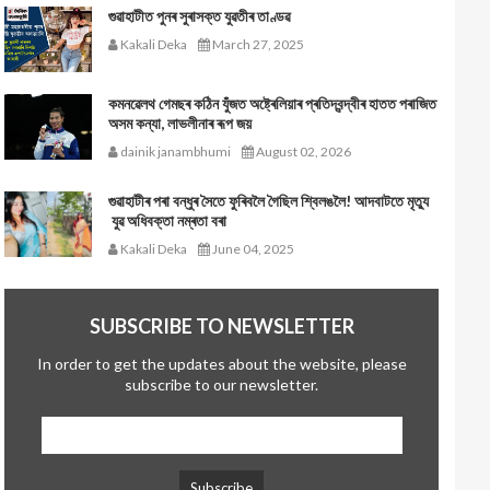
গুৱাহাটীত পুনৰ সুৰাসক্ত যুৱতীৰ তাণ্ডৱ
Kakali Deka
March 27, 2025
কমনৱেলথ গেমছৰ কঠিন যুঁজত অষ্ট্ৰেলিয়াৰ প্ৰতিদ্বন্দ্বীৰ হাতত পৰাজিত
অসম কন্যা, লাভলীনাৰ ৰূপ জয়
dainik janambhumi
August 02, 2026
গুৱাহাটীৰ পৰা বন্ধুৰ সৈতে ফুৰিবলৈ গৈছিল শ্বিলঙলৈ! আদবাটতে মৃত্যু
যুৱ অধিবক্তা নম্ৰতা বৰা
Kakali Deka
June 04, 2025
SUBSCRIBE TO NEWSLETTER
In order to get the updates about the website, please
subscribe to our newsletter.