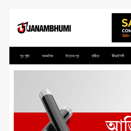
গৃহ পৃষ্ঠা
আঞ্চলিক
উত্তৰ-পূব
ক্ৰীড়া
জীৱনশৈলী