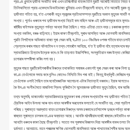
প্রচণ্ড খুন্দাৰে দুর্ঘটনা সংঘটিত কৰা এখন চাৰিচকীয়া বাহনৰ তিনি যুৱতী আৰোহী থিতাতে নি
তিনিআলিতো প্রায় একেদৰে ডিভাইডাৰত খুন্দিয়ায় এখন তীব্রবেগী বাহনে, য'ত আৰোহী যুৱক-যুৱ
দুর্ঘটনাত পতিত হয়, য'ত এগৰাকী নতুন প্রজন্মৰ প্রতিভাসম্পন্ন যুৱতীয়ে অকাল মৃত্যুক সাবটি
সংখ্যা। পূর্বেও গুৰুতৰ পথ দুৰ্ঘটনাৰ সংখ্যা নিচেই কম নাছিল আৰু এই দুর্ঘটনাসমূহৰ বাবে মূ
ৰাষ্ট্ৰীয় ঘাইপথক মৃত্যুদূত পর্যন্ত আখ্যা দিয়া হৈছিল। পাচে এতিয়া তেনে নহয়। চৰকাৰৰ কৃ
সংখ্যা নকমিল, বৰঞ্চ বাঢ়িলহে। ইয়াৰ কাৰণ তীব্রগতি, সুৰাৰ আসক্তি আৰু ভোগবাদী মানসিকত
পুৱতি নিশালৈকে অভিজাত বাৰত সুৰা সেৱন কৰি, ঘণ্টাত ১০০-কিঃমিঃৰ ওপৰৰ গতিৰে বাহন চলাই, 
গ্রেপ্তাৰ কৰাৰ পাছত ঘটনাটোৰ ন ন তথ্য পোহৰলৈ আহিছে, য'ত ই দুর্ঘটনা নহৈ হত্যাৰ দৰে ষ
স্বাভাৱিকতে চিন্তাৰ উদ্রেক কৰে যে কি তাড়নাত উচ্চশিক্ষিত, সংস্কৃতিরান ঘৰৰ উন্নত কেৰি
চলোৱাৰ সম্পৰীক্ষা কৰিব লগা হয়।
মৃত্যুৰ পাছত যুৱতীকেইগৰাকীৰ বিৰুদ্ধে তথাকথিত সমাজৰ একাংশই সুৰা সেৱন কৰা আৰু নিশা 
কাণ্ড তেওঁলোকে সদায় কৰে বুলিও কোনেও নিশ্চিতি দিব পৰা নাই। কিন্তু ঊর্ধ্বমুখী কেৰিয়াৰ গ
তেওঁলোক ওলাই গৈছিল তাৰ মনোবৈজ্ঞানিক আলোচনা এটাৰ নিতান্তই দৰকাৰ। ইয়াৰ আগতেও এন
কৈ উদণ্ড সংগীৰ সৈতে মাজনিশা শ্বিলং ফুৰিবলৈ গৈ সন্দেহজনক দুর্ঘটনাত মৃত্যু হৈছিল, যাৰ আজি
তথ্য অনুসৰি, ভাৰতবৰ্ষত স্বাভাৱিকভাৱে মৃত্যুবৰণ কৰা লোকৰ সংখ্যাতকৈ পথ দুর্ঘটনাত পতিত 
ট্রেফিক আইন উলংঘা আৰু যান-বাহন আৰক্ষীৰ অৱহেলাৰ ফলতেই যে সংঘটিত হয়, সেয়া প্রতিপন্
পৰিছে। সুৰামত্ত অৱস্থাত বাহন চলোৱাৰ বিৰুদ্ধে অসম চৰকাৰে চৰ্তসাপেক্ষ দুবছৰ পৰ্যন্ত কা
ৰাজ্যত সুৰামত্ত চালকৰ তাণ্ডৱ অব্যাহত আছে। আনকি মঠঘৰীয়াৰ দৰেই ৰাজ্যৰ কেইবাটাও গুৰুত
আনটো গুৰুতৰ কাৰণ হৈছে তীব্রগতি। সততে পথ সুৰক্ষাৰ বিজ্ঞাপন দিয়া আৰক্ষীৰ নাকৰ তলত নিশ
দুর্বলতা। আনহাতে, নতুন প্ৰজন্মৰ ক্ষণিক ভোগবাদী মানসিকতা আৰু পাশ্চাত্যৰ শৈলীৰ অন্ধ অনু