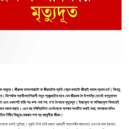
ৱন অমূল্য। জীৱনক ভালপোৱাটো বা জীৱনটোৰ প্রতি প্রেম থকাটো জীয়াই থকাৰ প্রথম চর্ত। কিন্তু
ৰে। বিশেষকৈ স্বাধীনতাপিয়াসী নতুন প্রজন্মটোৰ বাবে যেন জীৱনক লৈ উপলব্ধি তেনেই বস্তুবাদত
ো এনে একাংশই বাছি লয় খলা-বমা পথ, য'ত ৰৈ থাকে মৃত্যুদূত। ইচ্ছাকৃত বা অনিচ্ছাকৃত যিভারেই
োধ নকৰে বহুতে। এনে বহু পৰিস্থিতিত তেওঁলোকে অপৰাধ সংঘটিত কৰাই নহয়, অপৰাধৰ বলিও
তিত নিৰীহ কিছুৱে হেৰুৱাব লগা হয় বহুমূলীয়া জীৱন।
ৱে সকলোকে ভবাই তুলিছে। পুৱতি নিশা চাৰি বজাত গুৱাহাটী মহানগৰীৰ ৰাজপথত এখন ৰৈ থকা ট্রাকত