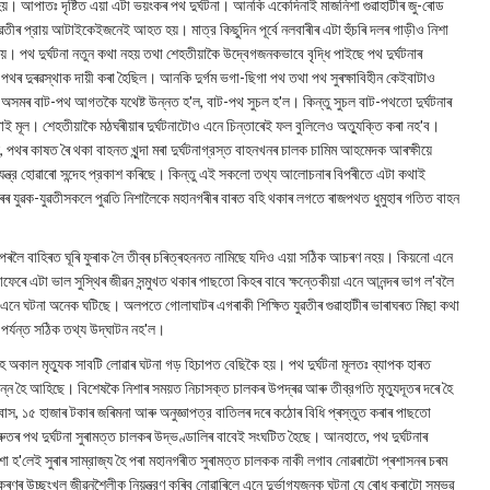
হত হয়। আপাতঃ দৃষ্টিত এয়া এটা ভয়ংকৰ পথ দুর্ঘটনা। আনকি একেদিনাই মাজনিশা গুৱাহাটীৰ জু-ৰোড
তীৰ প্রায় আটাইকেইজনেই আহত হয়। মাত্র কিছুদিন পূর্বে নলবাৰীৰ এটা হুঁচৰি দলৰ গাড়ীও নিশা
 লয়। পথ দুর্ঘটনা নতুন কথা নহয় তথা শেহতীয়াকৈ উদ্বেগজনকভাবে বৃদ্ধি পাইছে পথ দুর্ঘটনাৰ
লতঃ পথৰ দুৰৱস্থাক দায়ী কৰা হৈছিল। আনকি দুর্গম ভগা-ছিগা পথ তথা পথ সুৰক্ষাবিহীন কেইবাটাও
পাত অসমৰ বাট-পথ আগতকৈ যথেষ্ট উন্নত হ'ল, বাট-পথ সুচল হ'ল। কিন্তু সুচল বাট-পথতো দুর্ঘটনাৰ
াই মূল। শেহতীয়াকৈ মঠঘৰীয়াৰ দুর্ঘটনাটোও এনে চিন্তাৰেই ফল বুলিলেও অত্যুক্তি কৰা নহ'ব।
পথৰ কাষত ৰৈ থকা বাহনত খুন্দা মৰা দুর্ঘটনাগ্রস্ত বাহনখনৰ চালক চামিম আহমেদক আৰক্ষীয়ে
ড়যন্ত্র হোৱাৰো সন্দেহ প্রকাশ কৰিছে। কিন্তু এই সকলো তথ্য আলোচনাৰ বিপৰীতে এটা কথাই
য়াৰৰ যুৱক-যুৱতীসকলে পুৱতি নিশালৈকে মহানগৰীৰ বাৰত বহি থকাৰ লগতে ৰাজপথত ধুমুহাৰ গতিত বাহন
দুপৰলৈ বাহিৰত ঘূৰি ফুৰাক লৈ তীব্ৰ চৰিত্ৰহননত নামিছে যদিও এয়া সঠিক আচৰণ নহয়। কিয়নো এনে
্রাফেৰে এটা ভাল সুস্থিৰ জীৱন সন্মুখত থকাৰ পাছতো কিহৰ বাবে ক্ষন্তেকীয়া এনে আনন্দৰ ভাগ ল'বলৈ
ে ঘটনা অনেক ঘটিছে। অলপতে গোলাঘাটৰ এগৰাকী শিক্ষিত যুৱতীৰ গুৱাহাটীৰ ভাৰাঘৰত মিছা কথা
 পর্যন্ত সঠিক তথ্য উদ্‌ঘাটন নহ'ল।
হৈ অকাল মৃত্যুক সাবটি লোৱাৰ ঘটনা গড় হিচাপত বেছিকৈ হয়। পথ দুর্ঘটনা মূলতঃ ব্যাপক হাৰত
ন হৈ আহিছে। বিশেষকৈ নিশাৰ সময়ত নিচাসক্ত চালকৰ উপদ্ৰৱ আৰু তীব্রগতি মৃত্যুদূতৰ দৰে হৈ
ৰাবাস, ১৫ হাজাৰ টকাৰ জৰিমনা আৰু অনুজ্ঞাপত্র বাতিলৰ দৰে কঠোৰ বিধি প্ৰস্তুত কৰাৰ পাছতো
ৰ পথ দুর্ঘটনা সুৰামত্ত চালকৰ উদ্ভণ্ডালিৰ বাবেই সংঘটিত হৈছে। আনহাতে, পথ দুর্ঘটনাৰ
া হ'লেই সুৰাৰ সাম্রাজ্য হৈ পৰা মহানগৰীত সুৰামত্ত চালকক নাকী লগাব নোৱৰাটো প্ৰশাসনৰ চৰম
কৰণৰ উচ্ছৃংখল জীৱনশৈলীক নিয়ন্ত্রণ কৰিব নোৱাৰিলে এনে দুর্ভাগ্যজনক ঘটনা যে ৰোধ কৰাটো সম্ভৱ