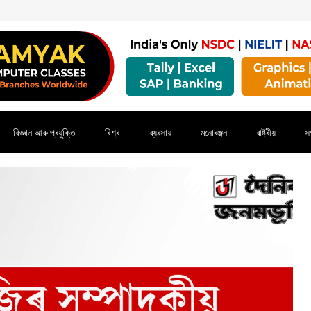
বিজ্ঞান আৰু প্ৰযুক্তি
বিশ্ব
ব্যৱসায়
মনোৰঞ্জন
ৰাষ্ট্ৰীয়
সম