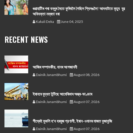
গুৱাহাটীৰ পৰা বন্ধুৰ সৈতে ফুৰিবলৈ গৈছিল শ্বিলঙলৈ! আদবাটতে মৃত্যু যুৱ
অধিবক্তা নম্ৰতা বৰা
Kakali Deka
June 04, 2025
RECENT NEWS
আজিৰ সম্পাদকীয়, বানৰ আগজাননী
Dainik Janambhumi
August 08, 2026
ইৰানৰে যুদ্ধত টুটিছে আমেৰিকাৰ অস্ত্ৰ-ভাণ্ডাৰ
Dainik Janambhumi
August 07, 2026
শীঘ্ৰেই মুকলি হ'ব হৰমুজ প্রণালী, ইৰান-ওমানৰ মাজত বুজাবুজি
Dainik Janambhumi
August 07, 2026