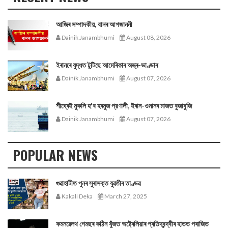
আজিৰ সম্পাদকীয়, বানৰ আগজাননী
Dainik Janambhumi
August 08, 2026
ইৰানৰে যুদ্ধত টুটিছে আমেৰিকাৰ অস্ত্ৰ-ভাণ্ডাৰ
Dainik Janambhumi
August 07, 2026
শীঘ্ৰেই মুকলি হ'ব হৰমুজ প্রণালী, ইৰান-ওমানৰ মাজত বুজাবুজি
Dainik Janambhumi
August 07, 2026
POPULAR NEWS
গুৱাহাটীত পুনৰ সুৰাসক্ত যুৱতীৰ তাণ্ডৱ
Kakali Deka
March 27, 2025
কমনৱেলথ গেমছৰ কঠিন যুঁজত অষ্ট্ৰেলিয়াৰ প্ৰতিদ্বন্দ্বীৰ হাতত পৰাজিত