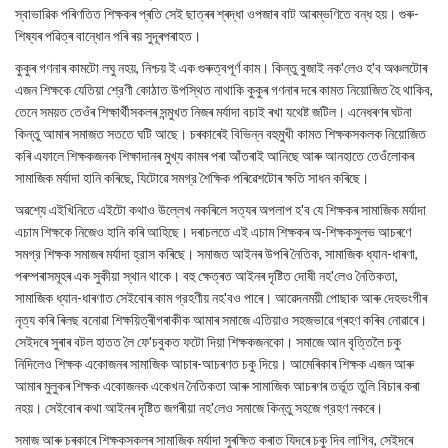
স্বাভাৱিক পৰিণতিত শিক্ষকৰ প্ৰতি সেই ছাত্ৰৰ শ্ৰদ্ধা ওপজাৰ বাট আৰম্ভণিতে বন্ধ হয়। গুৰু-
শিষ্যৰ পৱিত্ৰ বান্ধোন পৰি ৰয় সুদূৰপৰাহত।
কুকুৰ গণনাৰ কামটো লঘু নহয়, নিশ্চয় ই এক গুৰুত্বপূৰ্ণ কাম। কিন্তু বুজাই নক'লেও হ'ব অঞ্চলটোৰ
এজন শিক্ষকে যেতিয়া শ্রেণী কোঠাত উপস্থিত নাথাকি কুকুৰ গণনাৰ দৰে কামত নিয়োজিত হৈ থাকিব,
তেনে সময়ত তেওঁৰ শিক্ষার্থীসকলৰ সন্মুখত নিজৰ মৰ্যাদা বচাই ৰখা যথেষ্ট জটিল। এনেধৰণৰ ঘটনা
কিন্তু আমাৰ সমাজত সততে ঘটি আছে। চৰকাৰেই বিভিন্ন বহুমুখী কামত শিক্ষকসকলক নিয়োজিত
কৰি এফালে শিক্ষকজনক শিক্ষাদানৰ মুখ্য কামৰ পৰা আঁতৰাই আনিছে আৰু আনহাতে তেওঁলোকৰ
সামাজিক মর্যাদা হানি কৰিছে, যিটোৱে সমগ্র শৈক্ষিক পৰিৱেশটোৰ ক্ষতি সাধন কৰিছে।
অৱশ্যে এইখিনিতে এইটো কথাও উল্লেখ নকৰিলে সত্যৰ অপলাপ হ'ব যে শিক্ষকৰ সামাজিক মর্যাদা
এচাম শিক্ষকে নিজেও হানি কৰি আহিছে। দৰাচলতে এই এচাম শিক্ষকৰ অ-শিক্ষকসুলভ আচৰণে
সমগ্র শিক্ষক সমাজৰ মৰ্যাদা হ্রাস কৰিছে। সমাজত আইনৰ উপৰি নৈতিক, সামাজিক ধ্যান-ধাৰণা,
পৰম্পৰাসমূহৰ এক সুকীয়া স্থান থাকে। বহু ক্ষেত্ৰত আইনৰ দৃষ্টিত দোষী নহ'লেও নৈতিকতা,
সামাজিক ধ্যান-ধাৰণাত সেইবোৰ কাম গ্রহণীয় নহ'বও পাৰে। আৱেদনময়ী পোছাক আৰু দেহভংগীৰ
নৃত্য কৰি ৰিলছ বনোৱা শিক্ষয়িত্ৰীগৰাকীক আমাৰ সমাজে এতিয়াও সহজভাৱে গ্ৰহণ কৰিব নোৱাৰে।
সেইদৰে সুৰাৰ বটল হাতত লৈ ফে'চবুকত ফটো দিয়া শিক্ষকজনকো। সমাজে আন বৃত্তিলৈ চকু
নিদিলেও শিক্ষক একোজনৰ সামাজিক আচাৰ-আচৰণত চকু দিয়ে। আমেৰিকাৰ শিক্ষক এজন আৰু
আমাৰ মুলুকৰ শিক্ষক একোজনক একেখন নৈতিকতা আৰু সামাজিক আচৰণৰ তৰ্ভূত তুলি বিচাৰ কৰা
নহয়। সেইবোৰ কথা আইনৰ দৃষ্টিত জগৰীয়া নহ'লেও সমাজে কিন্তু সহজে গ্রহণ নকৰে।
সমাজ আৰু চৰকাৰে শিক্ষকসকলৰ সামাজিক মর্যাদা সুৰক্ষিত কৰাত যিদৰে চকু দিব লাগিব, সেইদৰে