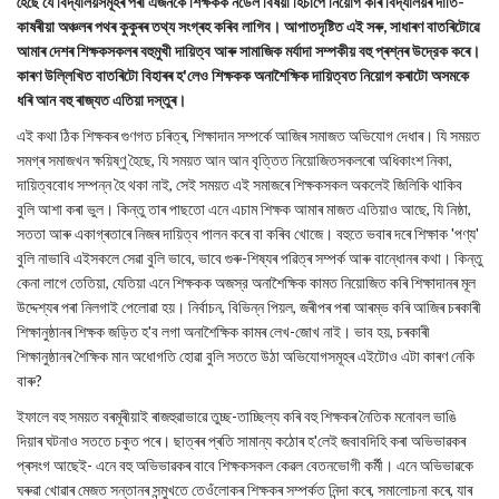
হৈছে যে বিদ্যালয়সমূহৰ পৰা এজনকৈ শিক্ষকক নডেল বিষয়া হিচাপে নিয়োগ কৰি বিদ্যালয়ৰ দাঁতি-
কাষৰীয়া অঞ্চলৰ পথৰ কুকুৰৰ তথ্য সংগ্ৰহ কৰিব লাগিব। আপাতদৃষ্টিত এই সৰু, সাধাৰণ বাতৰিটোৱে
আমাৰ দেশৰ শিক্ষকসকলৰ বহুমুখী দায়িত্ব আৰু সামাজিক মর্যাদা সম্পকীয় বহু প্ৰশ্নৰ উদ্রেক কৰে।
কাৰণ উল্লিখিত বাতৰিটো বিহাৰৰ হ'লেও শিক্ষকক অনাশৈক্ষিক দায়িত্বত নিয়োগ কৰাটো অসমকে
ধৰি আন বহু ৰাজ্যত এতিয়া দস্তুৰ।
এই কথা ঠিক শিক্ষকৰ গুণগত চৰিত্ৰ, শিক্ষাদান সম্পর্কে আজিৰ সমাজত অভিযোগ দেধাৰ। যি সময়ত
সমগ্ৰ সমাজখন ক্ষয়িষ্ণু হৈছে, যি সময়ত আন আন বৃত্তিত নিয়োজিতসকলৰো অধিকাংশ নিকা,
দায়িত্ববোধ সম্পন্ন হৈ থকা নাই, সেই সময়ত এই সমাজৰে শিক্ষকসকল অকলেই জিলিকি থাকিব
বুলি আশা কৰা ভুল। কিন্তু তাৰ পাছতো এনে এচাম শিক্ষক আমাৰ মাজত এতিয়াও আছে, যি নিষ্ঠা,
সততা আৰু একাগ্ৰতাৰে নিজৰ দায়িত্ব পালন কৰে বা কৰিব খোজে। বহুতে ভবাৰ দৰে শিক্ষাক 'পণ্য'
বুলি নাভাবি এইসকলে সেৱা বুলি ভাবে, ভাবে গুৰু-শিষ্যৰ পৱিত্ৰ সম্পৰ্ক আৰু বান্ধোনৰ কথা। কিন্তু
কেনা লাগে তেতিয়া, যেতিয়া এনে শিক্ষকক অজস্র অনাশৈক্ষিক কামত নিয়োজিত কৰি শিক্ষাদানৰ মূল
উদ্দেশ্যৰ পৰা নিলগাই পেলোৱা হয়। নির্বাচন, বিভিন্ন পিয়ল, জৰীপৰ পৰা আৰম্ভ কৰি আজিৰ চৰকাৰী
শিক্ষানুষ্ঠানৰ শিক্ষক জড়িত হ'ব লগা অনাশৈক্ষিক কামৰ লেখ-জোখ নাই। ভাব হয়, চৰকাৰী
শিক্ষানুষ্ঠানৰ শৈক্ষিক মান অধোগতি হোৱা বুলি সততে উঠা অভিযোগসমূহৰ এইটোও এটা কাৰণ নেকি
বাৰু?
ইফালে বহু সময়ত বৰমূৰীয়াই ৰাজহুৱাভাৱে তুচ্ছ-তাচ্ছিল্য কৰি বহু শিক্ষকৰ নৈতিক মনোবল ভাঙি
দিয়াৰ ঘটনাও সততে চকুত পৰে। ছাত্ৰৰ প্ৰতি সামান্য কঠোৰ হ'লেই জবাবদিহি কৰা অভিভাৱকৰ
প্ৰসংগ আছেই- এনে বহু অভিভাৱকৰ বাবে শিক্ষকসকল কেৱল বেতনভোগী কর্মী। এনে অভিভাৱকে
ঘৰুৱা খোৱাৰ মেজত সন্তানৰ সন্মুখতে তেওঁলোকৰ শিক্ষকৰ সম্পৰ্কত নিন্দা কৰে, সমালোচনা কৰে, যাৰ