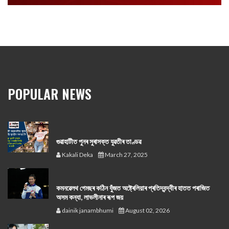
POPULAR NEWS
গুৱাহাটীত পুনৰ সুৰাসক্ত যুৱতীৰ তাণ্ডৱ
Kakali Deka
March 27, 2025
কমনৱেলথ গেমছৰ কঠিন যুঁজত অষ্ট্ৰেলিয়াৰ প্ৰতিদ্বন্দ্বীৰ হাতত পৰাজিত
অসম কন্যা, লাভলীনাৰ ৰূপ জয়
dainik janambhumi
August 02, 2026