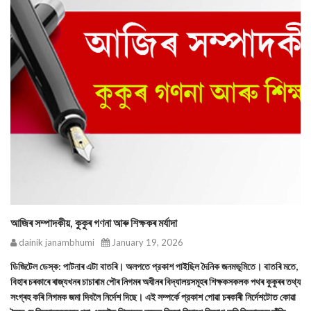
আজিৰ সম্পাদকীয়, কুকুৰ গণনা আৰু শিক্ষকৰ মৰ্যাদা
dainik janambhumi
January 19, 2026
ডিজিটেল ডেস্ক: পাটনাৰ এটা বাতৰি। অলপতে প্রকাশ পাইছিল দৈনিক জনমভূমিতে। বাতৰি মতে,
বিহাৰ চৰকাৰে ৰাজ্যখনৰ চাচাৰাম পৌৰ নিগমৰ অধীনৰ বিদ্যালয়সমূহৰ শিক্ষকসকলক পথৰ কুকুৰৰ তথ্য
সংগ্ৰহ কৰি নিগমক জমা দিবলৈ নির্দেশ দিছে। এই সম্পর্কে প্রকাশ পোৱা চৰকাৰী নির্দেশটোত কোৱা