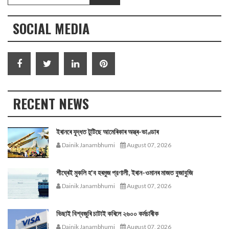
SOCIAL MEDIA
RECENT NEWS
ইৰানৰে যুদ্ধত টুটিছে আমেৰিকাৰ অস্ত্ৰ-ভাণ্ডাৰ
Dainik Janambhumi
August 07, 2026
শীঘ্ৰেই মুকলি হ'ব হৰমুজ প্রণালী, ইৰান-ওমানৰ মাজত বুজাবুজি
Dainik Janambhumi
August 07, 2026
ভিছাই বিশ্বজুৰি চাটাই কৰিলে ২৬০০ কৰ্মচাৰীক
Dainik Janambhumi
August 07, 2026