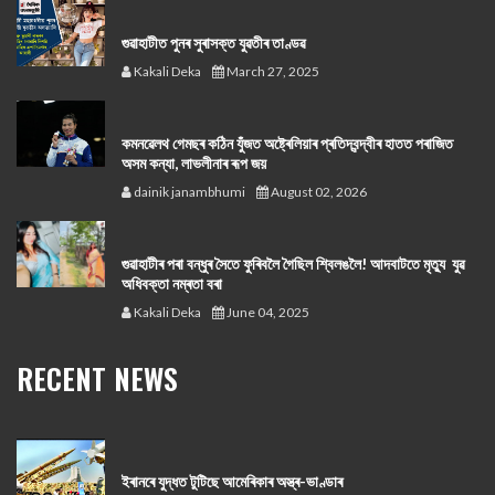
গুৱাহাটীত পুনৰ সুৰাসক্ত যুৱতীৰ তাণ্ডৱ
Kakali Deka
March 27, 2025
কমনৱেলথ গেমছৰ কঠিন যুঁজত অষ্ট্ৰেলিয়াৰ প্ৰতিদ্বন্দ্বীৰ হাতত পৰাজিত
অসম কন্যা, লাভলীনাৰ ৰূপ জয়
dainik janambhumi
August 02, 2026
গুৱাহাটীৰ পৰা বন্ধুৰ সৈতে ফুৰিবলৈ গৈছিল শ্বিলঙলৈ! আদবাটতে মৃত্যু যুৱ
অধিবক্তা নম্ৰতা বৰা
Kakali Deka
June 04, 2025
RECENT NEWS
ইৰানৰে যুদ্ধত টুটিছে আমেৰিকাৰ অস্ত্ৰ-ভাণ্ডাৰ