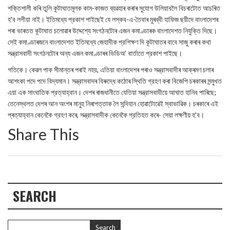
শক্তিশালী কৰি তুলি কূটাঘাতমূলক কাম-কাজত ব্যৱহাৰ কৰাৰ সুযোগ উলিয়াবলৈ বিচৰাটোত আচৰিত
হ'ব লগীয়া নাই। ইতিমধ্যে প্রকাশ পাইছেই যে লস্কব-এ-তৈবাৰ মুৰব্বী হাফিজ ছয়ীদে বাংলাদেশৰ
পৰা ভাৰতত কূটাঘাত চলোৱাৰ উদ্দেশ্যে সংগঠনটোৰ এজন কমাণ্ডাৰক বাংলাদেশত নিযুক্তি দিছে।
সেই কমাণ্ডাৰজনে বাংলাদেশত ইতিমধ্যে জেহাদীক প্রশিক্ষণ দি কূটাঘাতৰ বাবে সাজু কৰাৰ কথা
সন্ত্রাসবাদী সংগঠনটোৰ অন্য এজন কমাণ্ডাৰৰ ভিডিঅ' বার্তাতে প্রকাশ পাইছে।
গতিকে। কেৱল পাক সীমান্তৰ পৰাই নহয়, এতিয়া বাংলাদেশৰ পৰাও সন্ত্রাসবাদীৰ আক্ৰমণ চলাৰ
আশংকা পদে পদে বিদ্যমান। সন্ত্রাসবাদৰ বিৰুদ্ধে কঠোৰ স্থিতি গ্রহণ কৰা বিজেপি চৰকাৰৰ সন্মুখত
এয়া এক সাংঘাতিক প্রত্যাহ্বান। দেশৰ ৰাজধানীতে যেতিয়া সন্ত্রাসবাদীয়ে আঘাত হানিব পাৰিছে;
তেনেস্থলত দেশৰ আন অংশৰ মানুহ নিৰাপত্তাক লৈ সন্দিহান হোৱাটোৱেই স্বাভাৱিক। চৰকাৰে এই
প্ৰত্যাহ্বান কেনেকৈ গ্রহণ কৰে, সন্ত্রাসবাদীক কেনেকৈ প্রতিহত কৰে- সেয়া লক্ষণীয় হ'ব।
Share This
SEARCH