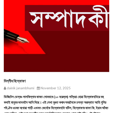
দিল্লীৰ বিস্ফোৰণ
dainik janambhumi
November 12, 2025
ডিজিটেল ডেস্কঃ লালকিল্লাৰ কাষত সোমবাৰে (১০ নৱেম্বৰ) সন্ধিয়া হোৱা বিস্ফোৰণটোৱে বহু
কথাই মানুহৰ ভাবনালৈ আনি দিছে। এই লেখা যুগুত কৰাৰ সময়লৈকে চলন্ত অৱস্থাত আহি পুলিচ
পইণ্টৰ ওচৰত ৰখোৱা গাড়ী এখনত কেনেকৈ বিস্ফোৰণটো ঘটিল, বিস্ফোৰণৰ কাৰণ কি, ইয়াৰ আঁৰত