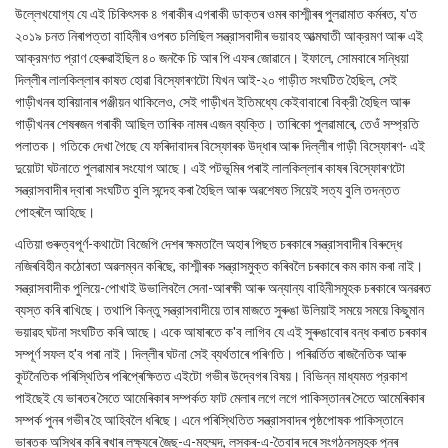
উল্লেখযোগ্য যে এই চিকিৎসক ৪ গৰাকীৰ এগৰাকী ডাক্তৰ ওমৰ কাশ্মীৰৰ পুলৱামাত কৰ্মৰত, য'ত
২০১৯ চনত নিৰাপত্তা বাহিনীৰ ওপৰত চলিছিল সন্ত্রাসবাদীৰ ভয়াবহ আত্মঘাতী আক্রমণ আৰু এই
আক্রমণত প্রাণ হেৰুৱাইছিল ৪০ জনকৈ চি আৰ পি এফৰ জোৱানে। ইফালে, সোমবাৰে সন্ধিয়া
দিল্লীৰ লালকিল্লাৰ কাষত হোৱা বিস্ফোৰণটো যিখন আই-২০ গাড়ীত সংঘটিত হৈছিল, সেই
গাড়ীখনৰ হাৰিয়ানাৰ পঞ্জীয়ন থাকিলেও, সেই গাড়ীখন ইতিমধ্যে কেইবাবাৰো বিক্রী হৈছিল আৰু
গাড়ীখনৰ শেষৰজন গৰাকী আছিল তাৰিক নামৰ এজন ব্যক্তি। তাৰিকো পুলৱামাৰে, তেওঁ সম্প্রতি
পলাতক। গতিকে দেখা গৈছে যে ফৰিদাবাদৰ বিস্ফোৰক উদ্ধাৰ আৰু দিল্লীৰ গাড়ী বিস্ফোৰণ- এই
দুয়োটা ঘটনাতে পুলৱামাৰ সংযোগ আছে। এই পটভূমিৰ পৰাই লালকিল্লাৰ কাষৰ বিস্ফোৰণটো
সন্ত্রাসবাদীৰ দ্বাৰা সংঘটিত বুলি সন্দেহ কৰা হৈছিল আৰু অৱশেষত সিয়েই সত্য বুলি তদন্তত
পোহৰলৈ আহিছে।
এতিয়া গুৰুত্বপূর্ণ-কথাটো বিজেপি দেশৰ ক্ষমতালৈ অহাৰ পিছত চৰকাৰে সন্ত্রাসবাদীৰ বিৰুদ্ধে
নজিৰবিহীন কঠোৰতা অৱলম্বন কৰিছে, কাশ্মীৰক সন্ত্রাসমুক্ত কৰিবলৈ চৰকাৰে কম কাম কৰা নাই।
সন্ত্রাসবাদীক পুলিয়ে-পোখাই উভালিবলৈ সেনা-আৰক্ষী আৰু অন্যান্য বাহিনীসমূহক চৰকাৰে অনৱৰত
ব্যস্ত কৰি ৰাখিছে। তথাপি কিন্তু সন্ত্রাসবাদীয়ে তাৰ মাজতে সুৰুঙা উলিয়াই সময়ে সময়ে কিছুমান
ভয়াৱহ ঘটনা সংঘটিত কৰি আছে। একে আষাৰতে ক'ব লাগিব যে এই সুৰুঙাবোৰ বন্ধ কৰাত চৰকাৰ
সম্পূর্ণ সফল হ'ব পৰা নাই। দিল্লীৰ ঘটনা সেই ব্যর্থতাৰে পৰিণতি। পৰিৱৰ্তিত ৰাজনৈতিক আৰু
কূটনৈতিক পৰিস্থিতিৰ পৰিপ্ৰেক্ষিতত এইটো গভীৰ উদ্বেগৰ বিষয়। বিভিন্ন মাধ্যমত প্রকাশ
পাইছেই যে ভাৰতৰ সৈতে আমেৰিকাৰ সম্পৰ্কত ফাট মেলাৰ লগে লগে পাকিস্তানৰ সৈতে আমেৰিকাৰ
সম্পৰ্ক পুনৰ গভীৰ হৈ আহিবলৈ ধৰিছে। এনে পৰিস্থিতিত সন্ত্রাসবাদৰ পৃষ্ঠপোষক পাকিস্তানে
ভাৰতক অস্থিৰ কৰি ৰখাৰ লক্ষ্যৰে জৈছ-এ-মহম্মদ, লস্কৰ-এ-তৈবাৰ দৰে সংগঠনসমূহক পুনৰ