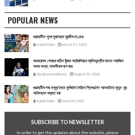
POPULAR NEWS
গুৱাহাটীত পুনৰ সুৰাসক্ত যুৱতীৰ তাণ্ডৱ
Kakali Deka
March 27, 2025
কমনৱেলথ গেমছৰ কঠিন যুঁজত অষ্ট্ৰেলিয়াৰ প্ৰতিদ্বন্দ্বীৰ হাতত পৰাজিত
অসম কন্যা, লাভলীনাৰ ৰূপ জয়
dainik janambhumi
August 02, 2026
গুৱাহাটীৰ পৰা বন্ধুৰ সৈতে ফুৰিবলৈ গৈছিল শ্বিলঙলৈ! আদবাটতে মৃত্যু যুৱ
অধিবক্তা নম্ৰতা বৰা
Kakali Deka
June 04, 2025
SUBSCRIBE TO NEWSLETTER
In order to get the updates about the website, please