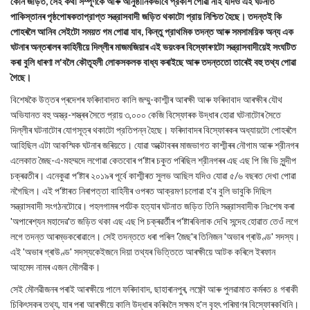
কোন জড়িত, সেই কথা সম্পূর্ণকৈ আৰু আনুষ্ঠানিকভাবে প্রকাশ পোৱা নাই যদিও এই ঘটনাত
পাকিস্তানৰ পৃষ্ঠপোষকতাপ্রাপ্ত সন্ত্রাসবাদী জড়িত থকাটো প্রায় নিশ্চিত হৈছে। তদন্তই কি
পোহৰলৈ আনিব সেইটো সময়ত গম পোৱা যাব, কিন্তু প্রাথমিক তদন্ত আৰু সমসাময়িক অন্য এক
ঘটনাৰ অন্তৰালৰ কাহিনীয়ে দিল্লীৰ মাজমজিয়াৰ এই ভয়ংকৰ বিস্ফোৰণটো সন্ত্রাসবাদীয়েই সংঘটিত
কৰা বুলি ধাৰণা ল'বলৈ কৌতূহলী লোকসকলক বাধ্য কৰাইছে আৰু তদন্ততো তাৰেই বহু তথ্য পোৱা
গৈছে।
বিশেষকৈ উত্তৰ প্ৰদেশৰ ফৰিদাবাদত কালি জম্মু-কাশ্মীৰ আৰক্ষী আৰু ফৰিদাবাদ আৰক্ষীৰ যৌথ
অভিযানত বহু অস্ত্র-শস্ত্ৰৰ সৈতে প্রায় ৩,০০০ কেজি বিস্ফোৰক উদ্ধাৰ হোৱা ঘটনাটোৰ সৈতে
দিল্লীৰ ঘটনাটোৰ যোগসূত্ৰ থকাটো প্রতিপন্ন হৈছে। ফৰিদাবাদৰ বিস্ফোৰকৰ অধ্যায়টো পোহৰলৈ
আহিছিল এটা আকস্মিক ঘটনাৰ জৰিয়তে। যোৱা অক্টোবৰৰ মাজভাগত কাশ্মীৰৰ নৌগাম আৰু শ্রীনগৰ
এলেকাত জৈছ-এ-মহম্মদে লগোৱা কেতবোৰ প'ষ্টাৰ চকুত পৰিছিল শ্রীনগৰৰ এছ এছ পি জি ভি সুন্দীপ
চক্ৰৱতীৰ। এনেকুৱা প'ষ্টাৰ ২০১৯ৰ পূৰ্বে কাশ্মীৰত সুলভ আছিল যদিও যোৱা ৫/৬ বছৰত দেখা পোৱা
নগৈছিল। এই প'ষ্টাৰত নিৰাপত্তা বাহিনীৰ ওপৰত আক্রমণ চলোৱা হ'ব বুলি ভাবুকি দিছিল
সন্ত্রাসবাদী সংগঠনটোৱে। পহলগামৰ পৰ্যটক হত্যাৰ ঘটনাত জড়িত তিনি সন্ত্রাসবাদীক নিঃশেষ কৰা
'অপাৰেশ্যন মহাদেৱ'ত জড়িত থকা এছ এছ পি চক্ৰৱৰ্তীৰ প'ষ্টাৰবিলাক দেখি সন্দেহ হোৱাত তেওঁ লগে
লগে তদন্ত আৰম্ভকৰোৱালে। সেই তদন্ততে ধৰা পৰিল 'জৈছ'ৰ তিনিজন 'অভাৰ গ্ৰাউণ্ড' সদস্য।
এই 'অভাৰ গ্ৰাউণ্ড' সদস্যকেইজনে দিয়া তথ্যৰ ভিত্তিতে আৰক্ষীয়ে আটক কৰিলে ইৰফান
আহমেদ নামৰ এজন মৌলৱীক।
সেই মৌলৱীজনৰ পৰাই আৰক্ষীয়ে পালে ফৰিদাবাদ, ছাহাৰানপুৰ, লক্ষ্ণৌ আৰু পুলৱামাত কৰ্মৰত ৪ গৰাকী
চিকিৎসকৰ তথ্য, যাৰ পৰা আৰক্ষীয়ে কালি উদ্ধাৰ কৰিবলৈ সক্ষম হ'ল বৃহৎ পৰিমাণৰ বিস্ফোৰকখিনি।