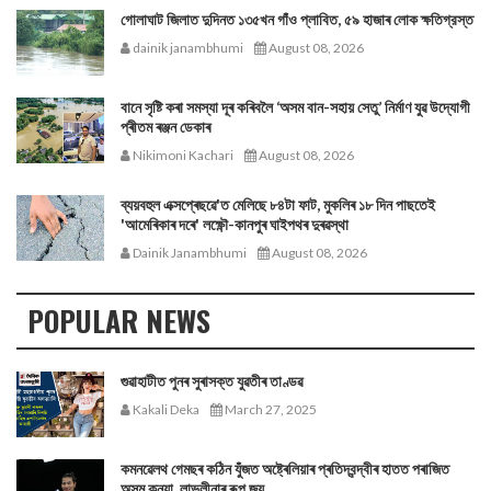
গোলাঘাট জিলাত দুদিনত ১৩৫খন গাঁও প্লাবিত, ৫৯ হাজাৰ লোক ক্ষতিগ্রস্ত
dainik janambhumi
August 08, 2026
বানে সৃষ্টি কৰা সমস্যা দূৰ কৰিবলৈ ‘অসম বান-সহায় সেতু’ নিৰ্মাণ যুৱ উদ্যোগী
প্ৰীতম ৰঞ্জন ডেকাৰ
Nikimoni Kachari
August 08, 2026
ব্যয়বহুল এক্সপ্ৰেছৱে'ত মেলিছে ৮৪টা ফাট, মুকলিৰ ১৮ দিন পাছতেই
'আমেৰিকাৰ দৰে' লক্ষ্ণৌ-কানপুৰ ঘাইপথৰ দুৰৱস্থা
Dainik Janambhumi
August 08, 2026
POPULAR NEWS
গুৱাহাটীত পুনৰ সুৰাসক্ত যুৱতীৰ তাণ্ডৱ
Kakali Deka
March 27, 2025
কমনৱেলথ গেমছৰ কঠিন যুঁজত অষ্ট্ৰেলিয়াৰ প্ৰতিদ্বন্দ্বীৰ হাতত পৰাজিত
অসম কন্যা, লাভলীনাৰ ৰূপ জয়