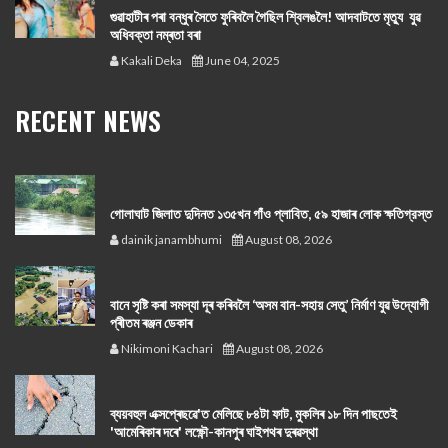
গুৱাহাটীৰ পৰা বন্ধুৰ সৈতে ফুৰিবলৈ গৈছিল শ্বিলঙলৈ! আদবাটতে মৃত্যু যুৱ
অধিবক্তা নম্ৰতা বৰা
Kakali Deka
June 04, 2025
RECENT NEWS
গোলাঘাট জিলাত দুদিনত ১৩৫খন গাঁও প্লাবিত, ৫৯ হাজাৰ লোক ক্ষতিগ্রস্ত
dainik janambhumi
August 08, 2026
বানে সৃষ্টি কৰা সমস্যা দূৰ কৰিবলৈ ‘অসম বান-সহায় সেতু’ নিৰ্মাণ যুৱ উদ্যোগী
প্ৰীতম ৰঞ্জন ডেকাৰ
Nikimoni Kachari
August 08, 2026
ব্যয়বহুল এক্সপ্ৰেছৱে'ত মেলিছে ৮৪টা ফাট, মুকলিৰ ১৮ দিন পাছতেই
'আমেৰিকাৰ দৰে' লক্ষ্ণৌ-কানপুৰ ঘাইপথৰ দুৰৱস্থা