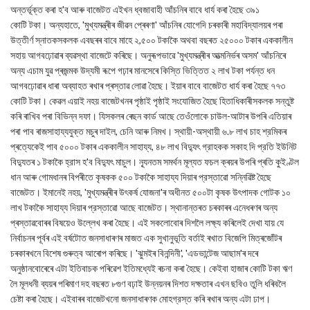
অন্তৰ্ভূক্ত কৰা হ'ব আৰু বাজেটত এইখন ধ্বজাবাহী আঁচনিৰ বাবে ধাৰ্য কৰা হৈছে ৩৯১
কোটি টকা। অন্যহাতে, 'মুখ্যমন্ত্ৰীৰ জীৱন প্ৰেৰণা' আঁচনিৰ যোগেদি চৰকাৰী মহাবিদ্যালয়ৰ পৰা
উত্তীর্ণ স্নাতকসকলক এবছৰৰ বাবে মাহে ২,৫০০ টকাকৈ অথবা বছৰত ২৫০০০ টকাৰ এককালীন
সহায় আগবঢ়োৱাৰ ব্যৱস্থা বাজেটে কৰিছে। অনুৰূপভাৱে 'মুখ্যমন্ত্ৰীৰ আত্মনিৰ্ভৰ অসম' আঁচনিৰে
অন্য এচাম যুৱ প্ৰজন্মক উদ্যমী ৰূপে গঢ়াৰ মানসেৰে কিস্তি ভিত্তিত ২ লাখ টকা পর্যন্ত ধন
আগবঢ়োৱাৰ ধাৰা অব্যাহত ৰখাৰ প্ৰস্তাৱ লোৱা হৈছে। ইয়াৰ বাবে বাজেটত ধাৰ্য কৰা হৈছে ৭৭৩
কোটি টকা। কেৱল এয়াই নহয় বাজেটখনৰ পৃষ্ঠাই পৃষ্ঠাই সংযোজিত হৈছে হিতাধিকাৰীসকলক সন্তুষ্ট
কৰি ৰাখিব পৰা বিভিন্ন দফা। যিসকলৰ ৰেছন কার্ড আছে তেওঁলোকে চাউল-আটাৰ উপৰি এতিয়াৰ
পৰা পাব ৰাজসাহায্যযুক্ত মচুৰ দাইল, চেনি আৰু নিমখ। স্থায়ী-অস্থায়ী ৬.৮ লাখ চাহ শ্রমিকৰ
প্ৰত্যেকেই পাব ৫০০০ টকাৰ এককালীন সাহায্য, ৪৮ লাখ বিদ্যুৎ গ্রাহকক সকাহ দি প্রতি ইউনিট
বিদ্যুতৰ ১ টকাকৈ হ্রাস হ'ব বিদ্যুৎ মাচুল। ন্যূনতম সমর্থন মূল্যত ফচল ক্ৰয়ৰ উপৰি প্ৰতি কুইণ্টল
ধান আৰু গোমধানৰ বিপৰীতে কৃষকক ৫০০ টকাকৈ সাহায্য দিয়াৰ প্রস্তাৱো সন্নিৱিষ্ট হৈছে
বাজেটত। ইমানেই নহয়, 'মুখ্যমন্ত্ৰীৰ উৎকৰ্ষ যোজনা'ৰ অধীনত ৫০০টা কৃষক উৎপাদক গোটক ১০
লাখ টকাকৈ সাহায্য দিয়াৰ প্রস্তাৱো আছে বাজেটত। স্থানান্তৰত চৰকাৰৰ এনেধৰণৰ অন্য
প্ৰস্তাৱবোৰৰ বিষয়েও উল্লেখ কৰা হৈছে। এই সকলোবোৰ দিশলৈ লক্ষ্য কৰিলেই দেখা যায় যে
নিৰ্বাচনৰ পূৰ্বৰ এই বৰ্ষটোত জনসাধাৰণৰ মাজত এক সুখানুভূতি বৰ্তাই ৰখাত বিজেপি মিত্ৰজোঁটৰ
চৰকাৰখনে বিশেষ গুৰুত্ব আৰোপ কৰিছে। 'ঝুমইৰ বিনন্দিনী', 'এডভান্টেজ আছাম'ৰ দৰে
অনুষ্ঠানবোৰেৰে এটা ইতিবাচক পৰিৱেশ ইতিমধ্যেই ৰচনা কৰা হৈছে। কেইবা হাজাৰ কোটি টকা ঋণ
লৈ মূলধনী ব্যয়ৰ পৰিমাণ দহ বছৰত ৮গুণ বঢ়াই উন্নয়নৰ দিশত দক্ষতাৰ এখন ছবিও তুলি ধৰিবলৈ
চেষ্টা কৰা হৈছে। এইবাৰৰ বাজেটখনো জনসাধাৰণক মোহগ্রস্ত কৰি ৰখাৰ অন্য এটা ঢাপ।