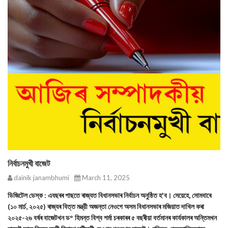
নির্বাচনমুখী বাজেট
dainik janambhumi
March 11, 2025
ডিজিটেল ডেস্ক : এবছৰৰ পাছতে ৰাজ্যত বিধানসভাৰ নিৰ্বাচন অনুষ্ঠিত হ'ব। সেয়েহে, সোমবাৰে
(১০ মার্চ, ২০২৫) ৰাজ্যৰ বিত্ত মন্ত্রী অজন্তা নেওগে অসম বিধানসভাৰ মজিয়াত দাখিল কৰা
২০২৫-২৬ বৰ্ষৰ বাজেটখন ড° হিমন্ত বিশ্ব শৰ্মা চৰকাৰৰ ৫ বছৰীয়া বৰ্তমানৰ কাৰ্যকালৰ অন্তিমখন