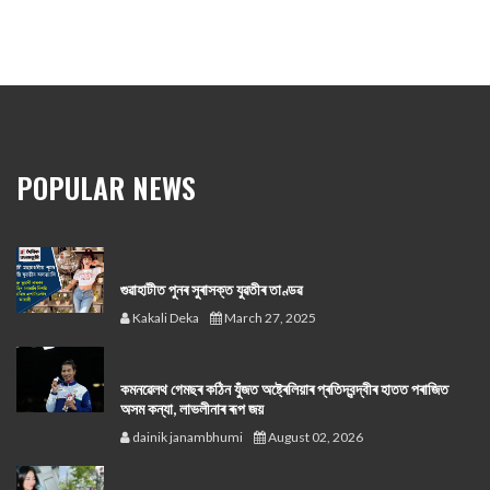
POPULAR NEWS
গুৱাহাটীত পুনৰ সুৰাসক্ত যুৱতীৰ তাণ্ডৱ
Kakali Deka
March 27, 2025
কমনৱেলথ গেমছৰ কঠিন যুঁজত অষ্ট্ৰেলিয়াৰ প্ৰতিদ্বন্দ্বীৰ হাতত পৰাজিত
অসম কন্যা, লাভলীনাৰ ৰূপ জয়
dainik janambhumi
August 02, 2026