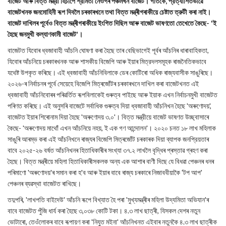
বাজেট আৰু বিত্ত মন্ত্রী হিচাপে শ্রীমতী নেওগৰ পঞ্চমখন বাজেট। গতিকে, প্রত্যাশিতভাৱে
বাজেটখনক জনমোহিনী ৰূপ দিবলৈ চৰকাৰখনে তথা বিত্ত মন্ত্ৰীগৰাকীয়ে চেষ্টাত ত্রুটী কৰা নাই।
বাজেট দাখিলৰ পূৰ্বেও বিত্ত মন্ত্ৰীগৰাকীয়ে ইংগিত দিছিল আৰু বাজেট ভাষণতো তেখেতে কৈছে- 'ই
হৈছে জনমুখী কল্যাণকামী বাজেট'।
বাজেটত যিবোৰ ধ্বজাবাহী আঁচনি ঘোষণা কৰা হৈছে তাৰ বেছিভাগেই পূৰ্বৰ আঁচনিৰ ধাৰাবাহিকতা,
যিবোৰ আঁচনিয়ে চৰকাৰখনক আৰু শাসকীয় বিজেপি আৰু ইয়াৰ মিত্রদলসমূহক ৰাজনৈতিকভাবে
যথেষ্ট উপকৃত কৰিছে। এই ধ্বজাবাহী আঁচনিবিলাকে ডেৰ কোটিৰো অধিক ৰাজ্যবাসীক সাঙুৰিছে।
২০২৬-ৰ নিৰ্বাচনৰ পূৰ্বে সেয়েহে বিজেপি মিত্ৰজোঁটৰ চৰকাৰখনে দাখিল কৰা বাজেটখনত এই
ধ্বজাবাহী আঁচনিবোৰৰ পৰিৱৰ্তিত ৰূপবিলাকেই গুৰুত্ব পাইছে আৰু ইয়াক এখন নির্বাচনমুখী বাজেটত
পৰিণত কৰিছে। এই অনুসৰি বাজেটে সৰ্বাধিক গুৰুত্ব দিয়া ধ্বজাবাহী আঁচনিখন হৈছে 'অৰুণোদয়',
বাজেটত ইয়াৰ শিৰোনাম দিয়া হৈছে 'অৰুণোদয় ৩.০'। বিত্ত মন্ত্রীয়ে বাজেট ভাষণত উচ্ছ্বাসাৰে
কৈছে- 'অৰুণোদয় মাথোঁ এখন আঁচনিয়ে নহয়, ই এক গণ আন্দোলন'। ২০২০ চনত ১৮ লাখ মহিলাক
সাঙুৰি আৰম্ভ কৰা এই আঁচনিখনে ৰাজ্যৰ বিজেপি মিত্ৰজোঁট চৰকাৰক দিয়া ব্যাপক জনপ্রিয়তাৰ
বাবে ২০২৫-২৬ বৰ্ষত আঁচনিখনৰ হিতাধিকাৰীৰ সংখ্যা ৩৭.২ লাখলৈ বৃদ্ধিৰ প্ৰস্তাৱ গ্ৰহণ কৰা
হৈছে। বিত্ত মন্ত্ৰীয়ে মহিলা হিতাধিকাৰীসকলক অন্য এক আশাৰ বাণী দিছে যে বিধৱা পেঞ্চনৰ ধনৰ
পৰিমাণো 'অৰুণোদয়'ৰ সমান কৰা হ'ব আৰু ইয়াৰ বাবে ৰাজ্য চৰকাৰে নিজাববীয়াকৈ 'টপ আপ'
পেঞ্চনৰ ব্যৱস্থা বাজেটত ৰাখিছে।
তদুপৰি, 'লাখপতি বাইদেউ' আঁচনি ৰূপে বিখ্যাত হৈ পৰা 'মুখ্যমন্ত্ৰীৰ মহিলা উদ্যমিতা অভিযান'ৰ
বাবে বাজেটত পুঁজি ধাৰ্য কৰা হৈছে ৩,০৩৮ কোটি টকা। ৪.৩ লাখ ছাত্ৰী, যিসকল দেশৰ নতুন
ভোটাৰো, তেওঁলোকৰ বাবে ৰূপায়ণ কৰা 'নিযুত মইনা' আঁচনিখনত এইবাৰ নতুনকৈ ৪.৩ লাখ ছাত্ৰীক