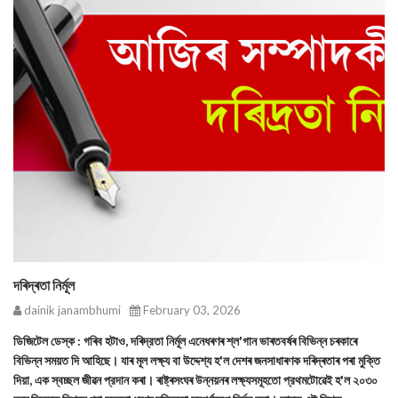
দৰিদ্ৰতা নির্মূল
dainik janambhumi
February 03, 2026
ডিজিটেল ডেস্ক : গৰিব হটাও, দৰিদ্রতা নির্মূল এনেধৰণৰ শ্ল'গান ভাৰতবৰ্ষৰ বিভিন্ন চৰকাৰে
বিভিন্ন সময়ত দি আহিছে। যাৰ মূল লক্ষ্য বা উদ্দেশ্য হ'ল দেশৰ জনসাধাৰণক দৰিদ্ৰতাৰ পৰা মুক্তি
দিয়া, এক স্বচ্ছল জীৱন প্রদান কৰা। ৰাষ্ট্ৰসংঘৰ উন্নয়নৰ লক্ষ্যসমূহতো প্রথমটোৱেই হ'ল ২০৩০