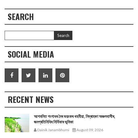
SEARCH
SOCIAL MEDIA
RECENT NEWS
আগমনিত গংগাধৰ নৈৰ ভয়ংকৰ খহনীয়া, নিদ্ৰাহৰণ অঞ্চলবাসীৰ,
জনপ্ৰতিনিধিৰ নিৰ্বিকাৰ ভূমিকা
Dainik Janambhumi
August 09, 2026