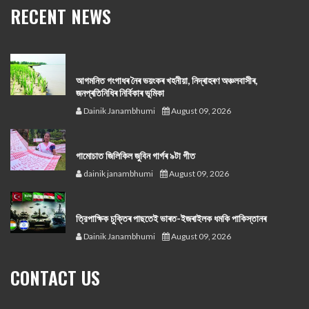
RECENT NEWS
আগমনিত গংগাধৰ নৈৰ ভয়ংকৰ খহনীয়া, নিদ্ৰাহৰণ অঞ্চলবাসীৰ,
জনপ্ৰতিনিধিৰ নিৰ্বিকাৰ ভূমিকা
Dainik Janambhumi
August 09, 2026
গামোচাত জিলিকিল জুবিন গাৰ্গৰ ৯টা গীত
dainik janambhumi
August 09, 2026
ত্রিপাক্ষিক চুক্তিৰ পাছতেই ভাৰত-ইজৰাইলক ধমকি পাকিস্তানৰ
Dainik Janambhumi
August 09, 2026
CONTACT US