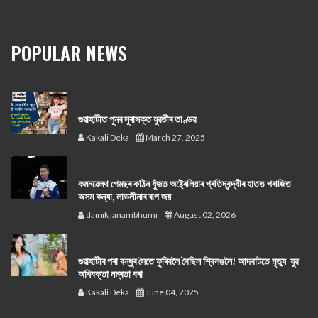
POPULAR NEWS
গুৱাহাটীত পুনৰ সুৰাসক্ত যুৱতীৰ তাণ্ডৱ
Kakali Deka
March 27, 2025
কমনৱেলথ গেমছৰ কঠিন যুঁজত অষ্ট্ৰেলিয়াৰ প্ৰতিদ্বন্দ্বীৰ হাতত পৰাজিত
অসম কন্যা, লাভলীনাৰ ৰূপ জয়
dainik janambhumi
August 02, 2026
গুৱাহাটীৰ পৰা বন্ধুৰ সৈতে ফুৰিবলৈ গৈছিল শ্বিলঙলৈ! আদবাটতে মৃত্যু যুৱ
অধিবক্তা নম্ৰতা বৰা
Kakali Deka
June 04, 2025