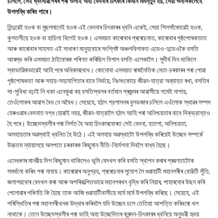
চলিলে, সেই ধ্বংসাৱশেষৰ পৰা ওলাই অহা বেদনাৰ চিৎকাৰ কিমান মর্মন্তুদ হয়, সেয়া শুনাসকলেহে
উপলব্ধি কৰিব পাৰে।
হিন্দুৱেই হওক বা মুছলমানেই হওক এই বেদনাৰ চিৎকাৰৰ ধ্বনি একেই, সেয়া শিলসাঁকোৱেই হওক,
কুশতলীয়ে হওক বা হাচিলা বিলেই হওক। এসময়ত কাৰোবাৰ প্ৰৰোচনাত, কাৰোবাৰ পৃষ্ঠপোষকতাত
আৰু কাৰোবাৰ সাহসত এই সাধাৰণ মানুহবোৰে সংশ্লিষ্ট অঞ্চলবিলাকত এডেও-দুডেওকৈ বসতি
আৰম্ভ কৰি এসময়ত ঠাইবোৰক পৰিণত কৰিছিল বিশাল বসতি এলেকালৈ। সুদীর্ঘ দিন থাকিলে
স্বাভাৱিকভাৱেই আহি পৰে অধিকাৰবোধ। কোনোবা এসময়ত ৰাজনৈতিক নেতা-চৰকাৰৰ পৰা পোৱা
পৃষ্ঠপোষকতা আৰু সহায়-সহযোগিতাৰ বাবে নির্ভয়ে, নিঃসংকোচে জীৱন-যাত্রা অব্যাহত ৰখা, বসতিৰ
সা-সুবিধা বঢ়াই নি থকা এনেকুৱা বহু বসতিস্থলৰ বৰ্তমান প্ৰজন্মৰ আৱাসীয়ে গমেই নাপায়,
তেওঁলোকৰ আৱাস বৈধ নে অবৈধ। সেয়েহে, হঠাৎ প্রশাসনৰ বুলডজাৰ চলিলে এওঁলোক স্থাৱৰ সম্পদ
হেৰুওৱাৰ বেদনাত দগ্ধ হোৱাই নহয়, জীৱন-যাত্রালৈ হঠাৎ আহি পৰা অনিশ্চয়তাৰ বাবে দিক্‌ভ্রান্তও
হৈ পৰে। উচ্ছেদস্থলীৰ পৰা নিৰ্গত হৈ অহা চিৎকাৰবোৰত সেই বেদনা, হতাশা, অনিশ্চয়তা,
অসহায়তাৰ অৱস্থাই ধ্বনিত হৈ উঠে। এই অসহায় অৱস্থাটো উপলব্ধি কৰিয়েই উচ্ছেদ সম্পর্কে
উচ্চতম ন্যায়ালয়ে অলপতে চৰকাৰক কিছুমান নীতি-নির্দেশনা দিবলৈ বাধ্য হৈছে।
এনেধৰণৰ মানৱীয় দিশ কিছুমান থাকিলেও ভূমি বেদখল কৰি বসতি স্থাপন কৰাৰ প্ৰৱণতাটোক
সমর্থনো কৰিব পৰা নাযায়। কাৰোৱাৰ অনুগ্রহ, প্ৰৰোচনাৰ সুযোগ লৈ গুৱাহাটী মহানগৰীৰ বোৱঁতী সুঁতি,
জলাশয়বোৰ বেদখল কৰা আৰু অপৰিকল্পিতভাৱে মহানগৰখন বৃদ্ধি কৰি নিয়াৰ, পাহাৰবোৰ উছন কৰি
পেলোৱাৰ পৰিণতি কি হৈছে তাক আজি গুৱাহাটীবাসীয়ে মর্মে মর্মে উপলব্ধি কৰিছে। সেয়েহে, এই
পৰিস্থিতিৰ পৰা মহানগৰীখনক উদ্ধাৰ কৰিবলৈ যদি উচ্ছেদ চলে তেতিয়া আপত্তি কৰিবৰো থল
নাথাকে। তেনে উচ্ছেদস্থলীৰ পৰা ভাহি অহা উচ্ছেদিতৰ ক্ৰন্দন-চিৎকাৰৰ ধ্বনিয়ে অনুভৱী হৃদয়