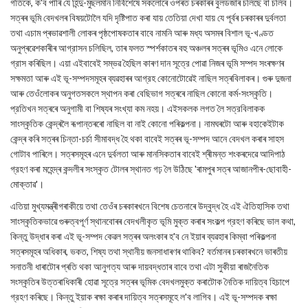
গতিকে, ক'ব পাৰি যে হিন্দু-মুছলমান নির্বিশেষে সকলোৰে ওপৰত চৰকাৰৰ বুলডজাৰ চলিছে বা চলিব।
সত্ৰৰ ভূমি বেদখলৰ বিষয়টোলৈ যদি দৃষ্টিপাত কৰা যায় তেতিয়া দেখা যায় যে পূৰ্বৰ চৰকাৰৰ দুৰ্বলতা
তথা এচাম প্ৰভাৱশালী লোকৰ পৃষ্ঠপোষকতাৰ বাবে নামনি আৰু মধ্য অসমৰ বিশাল ভূ-খণ্ডত
অনুপ্ৰৱেশকাৰীৰ আগ্রাসন চলিছিল, তাৰ ফলত স্পৰ্শকাতৰ বহু অঞ্চলৰ সত্ৰৰ ভূমিও এনে লোকে
গ্রাস কৰিছিল। এয়া এইবাবেই সম্ভৱ হৈছিল কাৰণ দান সূত্রে পোৱা নিজৰ ভূমি সম্পদ সংৰক্ষণৰ
সক্ষমতা আৰু এই ভূ-সম্পদসমূহৰ ব্যৱহাৰৰ আগ্রহ কোনোটোৱেই নাছিল সত্ৰবিলাকৰ। গুৰু দুজনা
আৰু তেওঁলোকৰ অনুগতসকলে স্থাপন কৰা বেছিভাগ সত্ৰৰে নাছিল কোনো কর্ম-সংস্কৃতি।
প্রতিখন সত্ৰৰে অনুগামী বা শিষ্যৰ সংখ্যা কম নহয়। এইসকলক লগত লৈ সত্রবিলাকক
সাংস্কৃতিক কেন্দ্ৰলৈ ৰূপান্তৰৰো নাছিল বা নাই কোনো পৰিকল্পনা। নামঘৰটো আৰু বহাকেইটাক
কেন্দ্ৰ কৰি সত্ৰৰ চিন্তা-চৰ্চা সীমাবদ্ধ হৈ থকা বাবেই সত্ৰৰ ভূ-সম্পদ আনে বেদখল কৰাৰ সাহস
গোটাব পাৰিলে। সত্ৰসমূহৰ এনে দুৰ্বলতা আৰু মানসিকতাৰ বাবেই শ্ৰীমন্ত শংকৰদেৱে আদিপাঠ
গ্রহণ কৰা মহেন্দ্ৰ কন্দলীৰ সংস্কৃত টোলৰ স্থানত গঢ় লৈ উঠিছে 'ৰামপুৰ সত্ৰ আজানপীৰ-ছোবাহী-
মোক্তাৱ'।
এতিয়া মুখ্যমন্ত্ৰীগৰাকীয়ে তথা তেওঁৰ চৰকাৰখনে বিশেষ চেতনাৰে উদ্বুদ্ধ হৈ এই ঐতিহাসিক তথা
সাংস্কৃতিকভাৱে গুৰুত্বপূৰ্ণ স্থানবোৰৰ বেদখলীকৃত ভূমি মুক্ত কৰাৰ সংকল্প গ্রহণ কৰিছে ভাল কথা,
কিন্তু উদ্ধাৰ কৰা এই ভূ-সম্পদ কেৱল সত্ৰৰ অলংকাৰ হ'ব নে ইয়াৰ ব্যৱহাৰ কিম্বা পৰিকল্পনা
সত্ৰসমূহৰ অধিকাৰ, ভকত, শিষ্য তথা স্থানীয় জনসাধাৰণৰ থাকিব? বৰ্তমানৰ চৰকাৰখনে ভাৰতীয়
সনাতনী ধাৰাটোৰ প্ৰতি থকা আনুগত্য আৰু দায়বদ্ধতাৰ বাবে তথা এটা সুকীয়া ৰাজনৈতিক
সংস্কৃতিৰ উত্তৰাধিকাৰী হোৱা সূত্রে সত্ৰৰ ভূমিক বেদখলমুক্ত কৰাটোক নৈতিক দায়িত্ব হিচাপে
গ্রহণ কৰিছে। কিন্তু ইয়াক ৰক্ষা কৰাৰ দায়িত্ব সত্ৰসমূহে ল'ব লাগিব। এই ভূ-সম্পদক ৰক্ষা