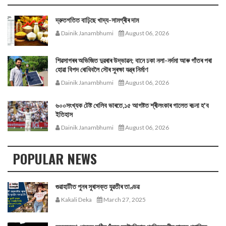
দ্রুতগতিত বাঢ়িছে খাদ্য-সামগ্ৰীৰ দাম
Dainik Janambhumi
August 06, 2026
শিৱসাগৰৰ অভিজিত দুৱৰাৰ উদ্ভাৱন; বানে ঢকা নলা-নৰ্দমা আৰু গাঁতৰ পৰা
হোৱা বিপদ ৰোধিবলৈ সৌৰ সুৰক্ষা যন্ত্ৰ নিৰ্মাণ
Dainik Janambhumi
August 06, 2026
৬০০সংখ্যক টেষ্ট খেলিব ভাৰতে,১৫ আগষ্টত শ্ৰীলংকাৰ গালেত ৰচনা হ'ব
ইতিহাস
Dainik Janambhumi
August 06, 2026
POPULAR NEWS
গুৱাহাটীত পুনৰ সুৰাসক্ত যুৱতীৰ তাণ্ডৱ
Kakali Deka
March 27, 2025