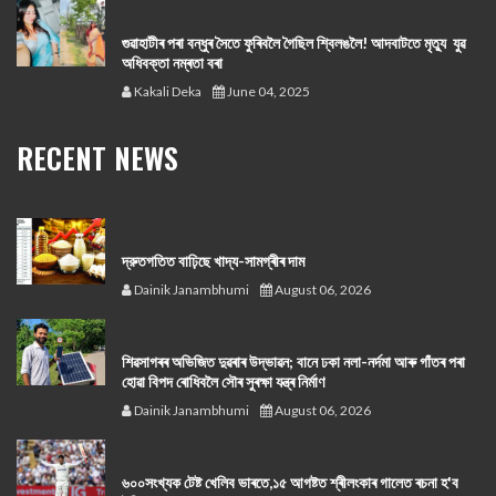
গুৱাহাটীৰ পৰা বন্ধুৰ সৈতে ফুৰিবলৈ গৈছিল শ্বিলঙলৈ! আদবাটতে মৃত্যু যুৱ
অধিবক্তা নম্ৰতা বৰা
Kakali Deka
June 04, 2025
RECENT NEWS
দ্রুতগতিত বাঢ়িছে খাদ্য-সামগ্ৰীৰ দাম
Dainik Janambhumi
August 06, 2026
শিৱসাগৰৰ অভিজিত দুৱৰাৰ উদ্ভাৱন; বানে ঢকা নলা-নৰ্দমা আৰু গাঁতৰ পৰা
হোৱা বিপদ ৰোধিবলৈ সৌৰ সুৰক্ষা যন্ত্ৰ নিৰ্মাণ
Dainik Janambhumi
August 06, 2026
৬০০সংখ্যক টেষ্ট খেলিব ভাৰতে,১৫ আগষ্টত শ্ৰীলংকাৰ গালেত ৰচনা হ'ব