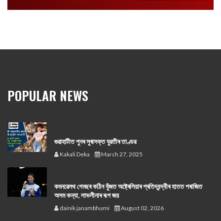
POPULAR NEWS
গুৱাহাটীত পুনৰ সুৰাসক্ত যুৱতীৰ তাণ্ডৱ
Kakali Deka
March 27, 2025
কমনৱেলথ গেমছৰ কঠিন যুঁজত অষ্ট্ৰেলিয়াৰ প্ৰতিদ্বন্দ্বীৰ হাতত পৰাজিত
অসম কন্যা, লাভলীনাৰ ৰূপ জয়
dainik janambhumi
August 02, 2026