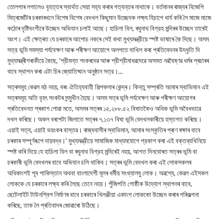
তোলপাৰ লগালেও বৃহত্তৰ স্বাৰ্থত সেয়া সহ্য কৰাৰ গত্যন্তৰ নাথাকে। বৰ্তমানৰ ৰাজ্যৰ বিজেপি
মিত্ৰজোঁটৰ চৰকাৰখনে বিশেষ বিশেষ বেদখল কিছুমান উচ্ছেদক লক্ষ্য হিচাপে ধাৰ্য কৰি লৈ মাজে মাজে
কঠোৰ দৃষ্টিভংগীৰে উচ্ছেদ অভিযান চলাই আছে। হাচিলা বিল, ৰঘুনাথ বিগ্রহ মন্দিৰৰ উচ্ছেদ তাৰেই
অংশ। এই ক্ষেত্ৰত যে চৰকাৰে আপোচ নকৰে সেই কথা মুখ্যমন্ত্রীয়ে স্পষ্ট ভাষাৰে কৈ দিছে। অসম
সত্র ভূমি সমস্যা পর্যবেক্ষণ আৰু পৰীক্ষণ আয়োগে অলপতে দাখিল কৰা প্ৰতিবেদনৰ উদ্ধৃতি দি
মুখ্যমন্ত্ৰীগৰাকীয়ে কৈছে, 'শ্রীমন্ত শংকৰদেৱ আৰু শ্রীশ্রীমাধৱদেৱে অসমত নৱবৈষ্ণৱ ধৰ্মৰ প্ৰচাৰৰ
বাবে স্থাপন কৰা এটা চিৰ জ্যোতিষ্মান অনুষ্ঠান সত্র।...
সত্ৰসমূহ কেৱল মঠ নহয়, বৰং ঐতিহ্যবাহী শিল্পকলাৰ কেন্দ্ৰ। কিন্তু সম্প্ৰতি আমাৰ স্বাভিমান এই
সত্ৰসমূহ অতি বৃহৎ সংকটৰ সন্মুখীন হৈছে। অসম সত্ৰ ভূমি পৰ্যবেক্ষণ আৰু পৰীক্ষণ আয়োগৰ
প্ৰতিবেদনত প্ৰকাশ পোৱা মতে, অসমৰ সত্ৰৰ ১৫,২৮৮.৫২ বিঘাতকৈও অধিক ভূমি অবৈধভাৱে
দখল কৰিছে। অকল বৰপেটা জিলাতে সত্ৰৰ ৭,১৩৭ বিঘা ভূমি বেদখলকাৰীয়ে হস্তগত কৰিছে।
এয়াই সত্য, এয়াই ভয়ংকৰ বাস্তৱ। ৰাজ্যবাসীৰ স্বাভিমান, আমাৰ সংস্কৃতিৰ প্ৰাণ ৰক্ষাৰ বাবে
চৰকাৰ সম্পূৰ্ণৰূপে দায়বদ্ধ।' মুখ্যমন্ত্রীয়ে সামাজিক মাধ্যমযোগে প্রকাশ কৰা এই বক্তব্যখিনিয়ে
স্পষ্ট কৰি দিয়ে যে হাচিলা বিল বা ৰঘুনাথ বিগ্রহ মন্দিৰেই নহয়, আগত দিনবোৰত সত্ৰৰ ভূমি বা
চৰকাৰী ভূমি বেদখলৰ বাবে অভিযান চলি থাকিব। সত্ৰৰ ভূমি বেদখল কৰা এই লোকসকলৰ
অধিকাংশই পূব পাকিস্তান অথবা বাংলাদেশী মূলৰ ধৰ্মীয় সংখ্যালঘু লোক। অৱশ্যে, কেৱল এইসকল
লোককে যে চৰকাৰে লক্ষ্য কৰি লৈছে তেনে নহয়। পুঁজিপতি গোষ্ঠীক উদ্যোগ স্থাপনৰ বাবে,
ছেটেলাইট টাউনশ্বিপ নিৰ্মাণৰ বাবে চৰকাৰে খিলঞ্জীয়া একাংশ লোককো উচ্ছেদ কৰাৰ পৰিকল্পনা
কৰিছে, তাক লৈ প্ৰতিবাদৰ জোৱাৰো উঠিছে।