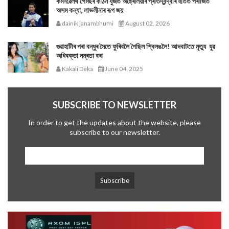
কমনৱেলথ গেমছৰ কঠিন যুঁজত অষ্ট্ৰেলিয়াৰ প্ৰতিদ্বন্দ্বীৰ হাতত পৰাজিত
অসম কন্যা, লাভলীনাৰ ৰূপ জয়
dainik janambhumi
August 02, 2026
গুৱাহাটীৰ পৰা বন্ধুৰ সৈতে ফুৰিবলৈ গৈছিল শ্বিলঙলৈ! আদবাটতে মৃত্যু যুৱ
অধিবক্তা নম্ৰতা বৰা
Kakali Deka
June 04, 2025
SUBSCRIBE TO NEWSLETTER
In order to get the updates about the website, please
subscribe to our newsletter.