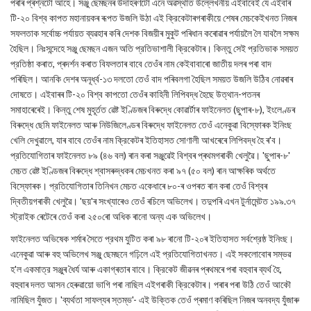
পৰাৰ প্ৰশ্নটো আহে। সঞ্জু ছেমছনৰ উদাহৰণটো এনে অৱস্থাত উল্লেখনীয় এইবাবেই যে এইবাৰ
টি-২০ বিশ্ব কাপত মহানায়কৰ ৰূপত উজলি উঠা এই ক্রিকেটাৰগৰাকীয়ে শেষৰ মেচকেইখনত নিজৰ
সফলতাক সর্বোচ্চ পৰ্যায়ত ব্যৱহাৰ কৰি দেশক বিজয়ীৰ মুকুট পৰিধান কৰোৱাৰ পৰ্যায়লৈ লৈ যাবলৈ সক্ষম
হৈছিল। নিঃসন্দেহে সঞ্জু ছেমছন এজন অতি প্রতিভাশালী ক্রিকেটাৰ। কিন্তু সেই প্রতিভাক সময়ত
প্রতিষ্ঠা কৰাত, প্ৰদৰ্শন কৰাত বিফলতাৰ বাবে তেওঁৰ নাম কেইবাবাৰো জাতীয় দলৰ পৰা বাদ
পৰিছিল। আনকি দেশৰ অনূর্ধ্ব-১৩ দলতো তেওঁ বাদ পৰিবলগা হৈছিল সময়ত উজলি উঠিব নোৱৰাৰ
দোষতে। এইবাৰৰ টি-২০ বিশ্ব কাপতো তেওঁৰ কাহিনী লিপিবদ্ধ হৈছে উত্থান-পতনৰ
সমাহাৰেৰেই। কিন্তু শেষ মুহূৰ্তত ৱেষ্ট ইণ্ডিজৰ বিৰুদ্ধে কোৱাৰ্টাৰ ফাইনেলত (ছুপাৰ-৮), ইংলেণ্ডৰ
বিৰুদ্ধে ছেমি ফাইনেলত আৰু নিউজিলেণ্ডৰ বিৰুদ্ধে ফাইনেলত তেওঁ এনেকুৱা বিস্ফোৰক ইনিংছ
খেলি দেখুৱালে, যাৰ বাবে তেওঁৰ নাম ক্রিকেটৰ ইতিহাসত সোণালী আখৰেৰে লিপিবদ্ধ হৈ ৰ'ব।
প্রতিযোগিতাৰ ফাইনেলত ৮৯ (৪৬ বল) ৰান কৰা সঞ্জুৱেই বিশ্বৰ প্ৰথমগৰাকী খেলুৱৈ। 'ছুপাৰ-৮'
মেচত ৱেষ্ট ইণ্ডিজৰ বিৰুদ্ধে শ্বাসৰুদ্ধকৰ মেচখনত কৰা ৯৭ (৫০ বল) ৰান আক্ষৰিক অৰ্থতে
বিস্ফোৰক। প্রতিযোগিতাৰ তিনিখন মেচত একেধাৰে ৮০-ৰ ওপৰত ৰান কৰা তেওঁ বিশ্বৰ
দ্বিতীয়গৰাকী খেলুৱৈ। 'ছয়'ৰ সংখ্যাৰেও তেওঁ ৰচিলে অভিলেখ। তদুপৰি এখন টুর্নামেন্টত ১৯৯.৩৭
স্ট্রাইক ৰেটেৰে তেওঁ কৰা ২৫০ৰো অধিক ৰানো অন্য এক অভিলেখ।
ফাইনেলত অভিষেক শৰ্মাৰ সৈতে প্রথম যুটিত কৰা ৯৮ ৰানো টি-২০ৰ ইতিহাসত সর্বশ্রেষ্ঠ ইনিংছ।
এনেকুৱা আৰু বহু অভিলেখ সঞ্জু ছেমছনে গঢ়িলে এই প্রতিযোগিতাখনত। এই সকলোবোৰ সম্ভৱ
হ'ল একমাত্র সঞ্জুৰ ধৈৰ্য আৰু একাগ্ৰতাৰ বাবে। ক্রিকেট জীৱনৰ প্ৰথমৰে পৰা বহুবাৰ ব্যৰ্থ হৈ,
বহুবাৰ দলত আসন হেৰুৱায়ো ভাগি পৰা নাছিল এইগৰাকী ক্রিকেটাৰ। পৰাৰ পৰা উঠি তেওঁ আকৌ
নামিছিল যুঁজত। 'ব্যর্থতা সাফল্যৰ স্তম্ভ'- এই উক্তিক তেওঁ প্ৰমাণ কৰিছিল নিজৰ অনবদ্য যুঁজাৰু