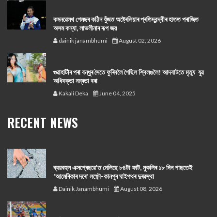
কমনৱেলথ গেমছৰ কঠিন যুঁজত অষ্ট্ৰেলিয়াৰ প্ৰতিদ্বন্দ্বীৰ হাতত পৰাজিত
অসম কন্যা, লাভলীনাৰ ৰূপ জয়
dainik janambhumi
August 02, 2026
গুৱাহাটীৰ পৰা বন্ধুৰ সৈতে ফুৰিবলৈ গৈছিল শ্বিলঙলৈ! আদবাটতে মৃত্যু যুৱ
অধিবক্তা নম্ৰতা বৰা
Kakali Deka
June 04, 2025
RECENT NEWS
ব্যয়বহুল এক্সপ্ৰেছৱে'ত মেলিছে ৮৪টা ফাট, মুকলিৰ ১৮ দিন পাছতেই
'আমেৰিকাৰ দৰে' লক্ষ্ণৌ-কানপুৰ ঘাইপথৰ দুৰৱস্থা
Dainik Janambhumi
August 08, 2026