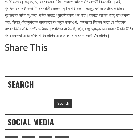
মানসিকতাৰে। সঞ্জু ছেমছনৰ দৰে আমাৰ ৰিয়ান পৰাগো অতি প্রতিভাশালী ক্রিকেটাৰ। এই
প্রতিভাৰ বাবেই তেওঁ টি-২০ জাতীয় দলতো স্থান পাইছিল। কিন্তু তেওঁ এতিয়ালৈকে নিজৰ
প্রতিভাক সঠিক স্থানত, সঠিক সময়ত প্রতিষ্ঠা কৰিব পৰা নাই। ব্যর্থতা আহিব পাৰে, ডাঙৰ কথা
নহয়; কিন্তু এই ব্যর্থতাক সাফল্যলৈ ৰূপান্তৰ কৰাৰ ধৈর্য, একাগ্রতা ৰিয়ানৰ আছে নে নাই তাৰ
ওপৰত নিৰ্ভৰ কৰিব তেওঁৰ ভৱিষ্যৎ। প্রতিভা থাকিলেই নহ'ব, সঞ্জু ছেমছনৰ দৰে সময়ত উজলি উঠিব
পৰাৰ সক্ষমতা অৰ্জন কৰিব পাৰিব লাগিব আৰু তাৰবাবে সাধনাত ব্রতী হ'ব লাগিব।
Share This
SEARCH
SOCIAL MEDIA