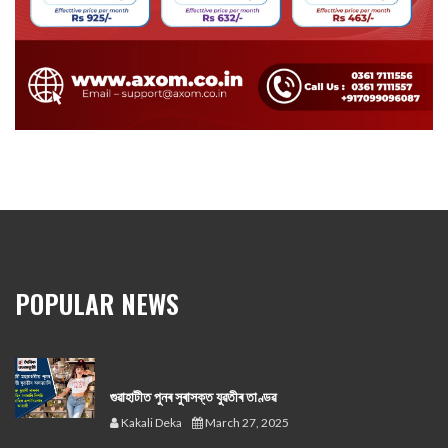
POPULAR NEWS
গুৱাহাটীত পুনৰ সুৰাসক্ত যুৱতীৰ তাণ্ডৱ
Kakali Deka
March 27, 2025