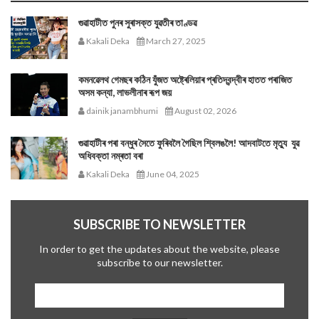
গুৱাহাটীত পুনৰ সুৰাসক্ত যুৱতীৰ তাণ্ডৱ
Kakali Deka
March 27, 2025
কমনৱেলথ গেমছৰ কঠিন যুঁজত অষ্ট্ৰেলিয়াৰ প্ৰতিদ্বন্দ্বীৰ হাতত পৰাজিত
অসম কন্যা, লাভলীনাৰ ৰূপ জয়
dainik janambhumi
August 02, 2026
গুৱাহাটীৰ পৰা বন্ধুৰ সৈতে ফুৰিবলৈ গৈছিল শ্বিলঙলৈ! আদবাটতে মৃত্যু যুৱ
অধিবক্তা নম্ৰতা বৰা
Kakali Deka
June 04, 2025
SUBSCRIBE TO NEWSLETTER
In order to get the updates about the website, please
subscribe to our newsletter.