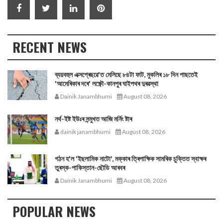
RECENT NEWS
ব্যয়বহুল এক্সপ্ৰেছৱে'ত মেলিছে ৮৪টা ফাট, মুকলিৰ ১৮ দিন পাছতেই
'আমেৰিকাৰ দৰে' লক্ষ্ণৌ-কানপুৰ ঘাইপথৰ দুৰৱস্থা
Dainik Janambhumi
August 08, 2026
নর্থ-ইষ্ট ইউঃৰ সন্মুখত আজি মর্নিং ষ্টাৰ
dainik janambhumi
August 08, 2026
গঠন হ'ল 'ইছলামিক নাটো', মক্কাৰ ত্ৰিপাক্ষিক সামৰিক চুক্তিত স্বাক্ষৰ
তুৰস্ক-পাকিস্তান-ছৌডি আৰবৰ
Dainik Janambhumi
August 08, 2026
POPULAR NEWS