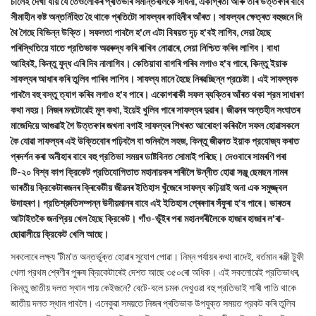
চালেই দেখা যায় যে তেওঁলোকৰ প্ৰতিভাৰ সমান্তৰালকৈ সাধনা, একাগ্ৰতা আৰু তাৰ উত্তৰণৰ বাবে
সীমাহীন কষ্ট অন্তর্নিহিত হৈ থাকে প্ৰতিটো সাফল্যৰ কাহিনীৰ আঁৰত। সাফল্যৰ ক্ষেত্ৰত বহুজনে দি
থৈ গৈছে বিভিন্ন উক্তি। সফলতা পাবলৈ হ'লে এটা বিষয়ত দৃঢ় হ'বই লাগিব, সেয়া হৈছে
পৰিস্থিতিয়ে যাতে প্রতিভাক অৱৰুদ্ধ কৰি ৰাখিব নোৱাৰে, সেয়া নিশ্চিত কৰিব লাগিব। বাধা
আহিবই, কিন্তু যুদ্ধ এৰি দিব নালাগিব। কেতিয়াবা বাগৰি পৰিব লগাও হ'ব পাৰে, কিন্তু ইয়াক
সাফল্যৰ আধাৰ কৰি তুলিব পাৰিব লাগিব। সাফল্য মানে হৈছে নিৰৱচ্ছিন্ন প্রচেষ্টা। এই সাফল্যক
পাবলৈ বহু বস্তু ত্যাগ কৰিব লগাও হ'ব পাৰে। একোগৰাকী সফল ব্যক্তিৰ আঁৰত থকা শ্রম সাধাৰণ
কথা নহয়। নিজৰ মনটোৱেই মূল কথা, ইয়েই খুলিব পাৰে সাফল্যৰ দুৱাৰ। জীৱনৰ অন্তহীন সংঘাতৰ
মাজেদিয়ে আগুৱাই গৈ উত্তৰণৰ জখলা বগাই সাফল্যৰ শিখৰত আৰোহণ কৰিবলৈ সফল হোৱাসকলে
কৈ যোৱা সাফল্যৰ এই উক্তিবোৰ পঢ়িবলৈ বা শুনিবলৈ সহজ, কিন্তু জীৱনত ইয়াক প্রযোজ্য কৰাত
প্ৰদৰ্শন কৰা অনীহাৰ বাবে বহু প্রতিভা সময়ৰ ডাষ্টবিনত সোমাই পৰিছে। দেওবাৰে সামৰণি পৰা
টি-২০ বিশ্ব কাপ ক্রিকেট প্রতিযোগিতাত মহানায়কৰ শাৰীলৈ উন্নীত হোৱা সঞ্জু ছেমছন নামৰ
ভাৰতীয় ক্রিকেটাৰজনৰ ক্ৰিকেটীয় জীৱনৰ ইতিহাস খুঁজেৰে সাফল্য কঢ়িয়াই অনা এক সমুজ্জ্বল
উদাহৰণ। প্রতিশ্রুতিসম্পন্ন উদীয়মানৰ বাবে এই ইতিহাস প্ৰেৰণাৰ সঁফুৰা হ'ব পাৰে। ভাৰতৰ
আটাইতকৈ জনপ্রিয় খেল হৈছে ক্রিকেট। গাঁও-ভূঁইৰ পৰা মহানগৰীলৈকে হাজাৰ হাজাৰ ল'ৰা-
ছোৱালীয়ে ক্রিকেট খেলি আছে।
সকলোৰে লক্ষ্য 'টীম'ত অন্তর্ভুক্ত হোৱাৰ সুযোগ পোৱা। নিম্ন পৰ্যায়ৰ কথা বাদেই, বর্তমান ৰঞ্জী টুফী
খেলা প্রথম শ্ৰেণীৰ পুৰুষ ক্রিকেটাৰেই দেশত আছে ৩৫০ৰো অধিক। এই সকলোৱেই প্রতিভাধৰ,
কিন্তু জাতীয় দলত স্থান পায় কেইজনে? বেটে-বলে চমক দেখুওৱা বহু প্রতিভাই শাৰী পাতি থাকে
জাতীয় দলত স্থান পাবলৈ। এনেকুৱা সময়তে নিজৰ প্ৰতিভাক উপযুক্ত সময়ত প্রকট কৰি তুলিব