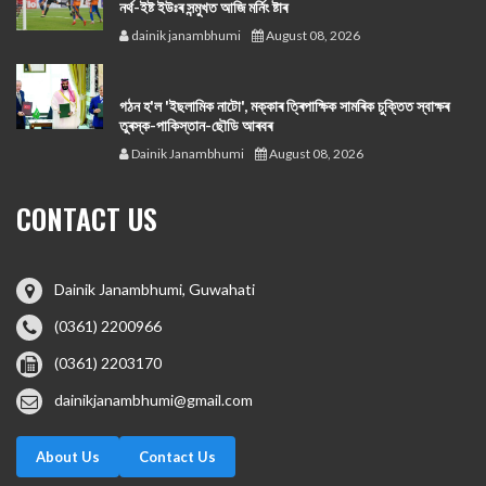
নর্থ-ইষ্ট ইউঃৰ সন্মুখত আজি মর্নিং ষ্টাৰ
dainik janambhumi
August 08, 2026
গঠন হ'ল 'ইছলামিক নাটো', মক্কাৰ ত্ৰিপাক্ষিক সামৰিক চুক্তিত স্বাক্ষৰ
তুৰস্ক-পাকিস্তান-ছৌডি আৰবৰ
Dainik Janambhumi
August 08, 2026
CONTACT US
Dainik Janambhumi, Guwahati
(0361) 2200966
(0361) 2203170
dainikjanambhumi@gmail.com
About Us
Contact Us