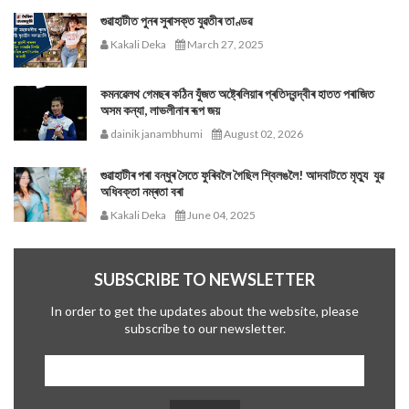
গুৱাহাটীত পুনৰ সুৰাসক্ত যুৱতীৰ তাণ্ডৱ
Kakali Deka
March 27, 2025
কমনৱেলথ গেমছৰ কঠিন যুঁজত অষ্ট্ৰেলিয়াৰ প্ৰতিদ্বন্দ্বীৰ হাতত পৰাজিত
অসম কন্যা, লাভলীনাৰ ৰূপ জয়
dainik janambhumi
August 02, 2026
গুৱাহাটীৰ পৰা বন্ধুৰ সৈতে ফুৰিবলৈ গৈছিল শ্বিলঙলৈ! আদবাটতে মৃত্যু যুৱ
অধিবক্তা নম্ৰতা বৰা
Kakali Deka
June 04, 2025
SUBSCRIBE TO NEWSLETTER
In order to get the updates about the website, please
subscribe to our newsletter.