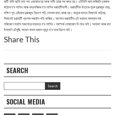
মাটি নামি আহি নলা-পথ একাকাৰ হয় আৰু পানী যোৱা পথ ৰুদ্ধ হয়। এইখিনি কাম কৰিবলৈ চৰকাৰ
কঠোৰ হ'ব লাগিব আৰু বদ্ধপৰিকৰ হ'ব লাগিব গুৱাহাটীবাসী। গুৱাহাটীক উত্তৰ-পূবৰ দুৱাৰমুখ নহয়,
দক্ষিণ-পূব এছিয়াৰ দুৱাৰমুখ হিচাপে গঢ়ি তোলাৰ কথা কোৱা হয়। মানুহৰ ঘনত্ব যিমানেই বাঢ়িছে,
সিমানেই গুৱাহাটী ধ্বংসৰ গৰাহলৈ গতি কৰিছে। আপোন গুৱাহাটীৰ এই ভয়াবহ সমস্যাৰ পৰা
পৰিত্ৰাণ পাবলৈ সকলোৱে দায়বদ্ধ হ'ব লাগিব। পৰস্পৰ্ক দোষাৰোপ দি লাভ নাই। অন্যথা আৰু কত
উপামণি চৌধুৰী, পায়েল নাথৰ অকাল মৃত্যু হ'ব তাৰ হিচাপ নাই।
Share This
SEARCH
SOCIAL MEDIA