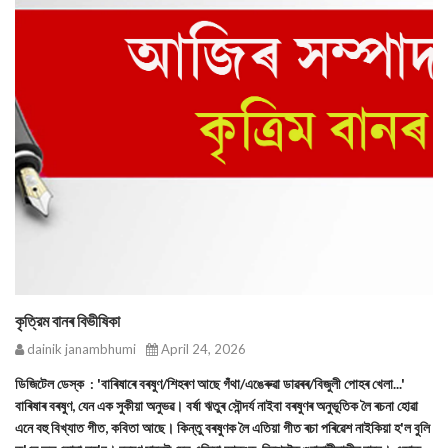
কৃত্রিম বানৰ বিভীষিকা
dainik janambhumi
April 24, 2026
ডিজিটেল ডেস্ক : 'বাৰিষাৰে বৰষুণ/শিহৰণ আছে গঁথা/এঙেৰুৱা ডাৱৰৰ/বিজুলী পোহৰ খেলা...'
বাৰিষাৰ বৰষুণ, যেন এক সুকীয়া অনুভৱ। বর্ষা ঋতুৰ সৌন্দৰ্য নাইবা বৰষুণৰ অনুভূতিক লৈ ৰচনা হোৱা
এনে বহু বিখ্যাত গীত, কবিতা আছে। কিন্তু বৰষুণক লৈ এতিয়া গীত ৰচা পৰিৱেশ নাইকিয়া হ'ল বুলি