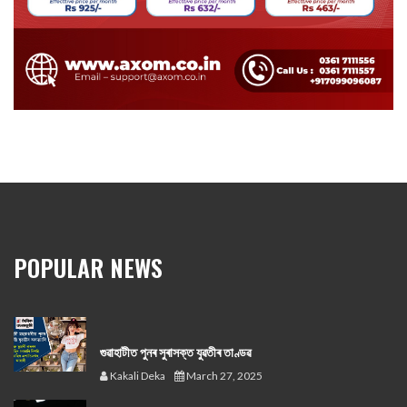
POPULAR NEWS
গুৱাহাটীত পুনৰ সুৰাসক্ত যুৱতীৰ তাণ্ডৱ
Kakali Deka
March 27, 2025