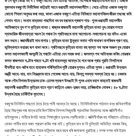
ক'লে ভুল কোৱা নহ'ব। বৰষুণ মানেই যেন এতিয়া আতংক, বিশেষকৈ গুৱাহাটীবাসীৰ বাবে। এজাক
মুষলধাৰ বৰষুণেই বিভীষিকা কঢ়িয়াই আনে গুৱাহাটী মহানগৰবাসীলৈ। সেয়ে এতিয়া এজাক বৰষুণত
কোনো শিহৰণ অনুভৱ কৰা নহয়, কাৰণ এজাক বৰষুণে এতিয়া নিমিষতে মহানাগৰিকৰ জীৱন তছনছ কৰি
পেলাব পাৰে। সংবাদ মাধ্যমত পাছদিনা বৰ বৰ হৰফেৰে প্ৰকাশ পায়- পুনৰ গুৱাহাটী মহানগৰীৰ
আভিজাত্য বুৰ গ'ল কৃত্রিম বানত। ৰাজ্যৰ ৰাজধানী মহানগৰী কৃত্রিম বানত বুৰ যোৱাৰ লগতে
স্বাভাৱিক জীবনযাত্রা অচল হৈ পৰাক লৈ প্ৰতিবছৰে নানা আলোচনা-সমালোচনা হয় যদিও একো
ফল নধৰে। ৰজাঘৰীয়াই সাৰ নাপায়। কৃত্রিম বানত উন্মুক্ত নলাত পৰি সাধাৰণ নাগৰিকৰ প্ৰাণ যায়,
ভূমিস্খলনে ভয়াৱহ ৰূপ ধাৰণ কৰে। প্ৰতিবছৰে কৃত্রিম বানত বহু ব্যস্ত পথ আৰু অঞ্চল বুৰ যোৱাৰ
ফলত মহানগৰবাসী জলবন্দী হৈ পৰাটো এতিয়া যেন সহজ কথা। জলমগ্ন পথ অতিক্ৰম কৰিব নোৱৰাৰ
ফলত ৰাজপথত ঘণ্টাৰ পাছত ঘণ্টা ধৰি বাহনসমূহ আবদ্ধ হৈ পৰে আৰু প্ৰায় পুৱতি নিশালৈকে
দীঘলীয়া যান-জটৰ বাবে হাহাকাৰ পৰিস্থিতিৰ সৃষ্টি হোৱাৰ দৃশ্যও এতিয়া সুলভ। গুৱাহাটী উন্নয়ন
মন্ত্রী আহে-যায়, বান নিয়ন্ত্ৰণৰ বাবে পেকেজ আহে-যায়, কিন্তু সমস্যা সমস্যা হৈয়ে ৰয়। চৰকাৰ
আৰু পৌৰ নিগমৰ উন্নয়নৰ ঢাক-ঢোলৰ স্বৰূপ উদঙাই দি পুনৰ এবাৰ বহাগ মাহতেই ৰাজধানী
মহানগৰী গুৱাহাটীত কৃত্রিম বানে প্রাণ কাঢ়িলে এজন-দুজন নহয়, চাৰিজনকৈ লোকৰ। ৪৮ ঘণ্টাত
উদ্ধাৰ হৈছে চাৰিটাকৈ মৃতদেহ।
বৰষুণৰ তিনিদিন পাছতো ঠায়ে ঠায়ে পানী আবদ্ধ হৈ আছে। তিনিদিনলৈকে পাঠদান বন্ধ ৰাখিবলগীয়া
হৈছে দিছপুৰৰ পৰা মাত্ৰ চাৰি কিল'মিটাৰ নিলগৰ সিজুবাৰী প্রাথমিক বিদ্যালয় আৰু ৰুক্মিণীগাঁও
হাইস্কুলৰ। পানীৰে উপচি আছে শিক্ষানুষ্ঠান দুখনৰ শ্ৰেণীকোঠা। ৰুক্মিণীগাঁৱৰ বহু পৰিয়ালে এতিয়াও
বোকা-পানীৰ বাবে ঘৰত প্ৰৱেশ কৰিব পৰা নাই। কৃত্রিম বান বা যি বুলিয়েই অভিহিত নকৰক কিয়,
গুৱাহাটীৰ আবদ্ধ পানীয়ে ইয়াৰ বাসিন্দাক বছৰ বছৰ ধৰি জলাকলা খুৱাইছে। দশক দশক ধৰি ইয়াৰ