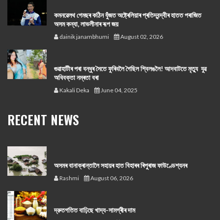
কমনৱেলথ গেমছৰ কঠিন যুঁজত অষ্ট্ৰেলিয়াৰ প্ৰতিদ্বন্দ্বীৰ হাতত পৰাজিত
অসম কন্যা, লাভলীনাৰ ৰূপ জয়
dainik janambhumi
August 02, 2026
গুৱাহাটীৰ পৰা বন্ধুৰ সৈতে ফুৰিবলৈ গৈছিল শ্বিলঙলৈ! আদবাটতে মৃত্যু যুৱ
অধিবক্তা নম্ৰতা বৰা
Kakali Deka
June 04, 2025
RECENT NEWS
অসমৰ বানাক্ৰান্তালৈ সহায়ৰ হাত বিহাৰৰ ৰিপুৰাজ ফাউণ্ডেশ্যনৰ
Rashmi
August 06, 2026
দ্রুতগতিত বাঢ়িছে খাদ্য-সামগ্ৰীৰ দাম