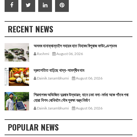
RECENT NEWS
অসমৰ বানাক্ৰান্তালৈ সহায়ৰ হাত বিহাৰৰ ৰিপুৰাজ ফাউণ্ডেশ্যনৰ
Rashmi
August 06, 2026
দ্রুতগতিত বাঢ়িছে খাদ্য-সামগ্ৰীৰ দাম
Dainik Janambhumi
August 06, 2026
শিৱসাগৰৰ অভিজিত দুৱৰাৰ উদ্ভাৱন; বানে ঢকা নলা-নৰ্দমা আৰু গাঁতৰ পৰা
হোৱা বিপদ ৰোধিবলৈ সৌৰ সুৰক্ষা যন্ত্ৰ নিৰ্মাণ
Dainik Janambhumi
August 06, 2026
POPULAR NEWS