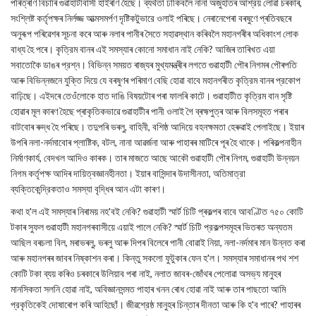
পৰিত্ৰাণ বিচাৰি গুৱাহাটীবাসী হাইৰাণ হৈছে। ব্যর্থতা ঢাকিবলৈ নানা অজুহাতৰ আশ্রয় লোৱা চৰকাৰ,
সংশ্লিষ্ট কর্তৃপক্ষৰ নির্লজ্জ আত্মসমর্পণ দৃষ্টিকটুভারে ওলাই পৰিছে। নেৰানেপেৰা বৰষুণে প্ৰতিবছৰে
অনুৰূপ পৰিৱেশৰ সূচনা কৰে আৰু নলাৰ পানীৰ সৈতে সহাৱস্থান কৰিবলৈ মহানগৰীৰ অধিকাংশ লোক
বাধ্য হৈ পৰে। কৃত্রিম বানৰ এই সমস্যাৰ কোনো সমাধান নাই নেকি? আজিৰ তাৰিখত এয়া
সবাতোকৈ ডাঙৰ প্রশ্ন। বিভিন্ন সময়ত ৰাজ্যৰ মুখ্যমন্ত্ৰীৰ লগতে গুৱাহাটী পৌৰ নিগমৰ পৌৰপতি
আৰু বিভিন্নজনে যুক্তি দিয়ে যে বৰষুণৰ পৰিমাণ বেছি হোৱা বাবে মহানগৰীত কৃত্রিম বানৰ প্রকোপ
বাঢ়িছে। এইদৰে তেওঁলোকে হাত দাঙি বিষয়টোৰ পৰা ফালৰি কাটে। গুৱাহাটীত কৃত্রিম বান সৃষ্টি
হোৱাৰ মূল কাৰণ হৈছে প্ৰাকৃতিকভাৱে গুৱাহাটীৰ পানী ওলাই গৈ ব্ৰহ্মপুত্ৰ আৰু বিলসমূহত পৰাৰ
বাটবোৰ ৰুদ্ধ হৈ পৰিছে। তদুপৰি ভৰলু, বাহিনী, বশিষ্ঠ আদিয়ে বহনক্ষমতা হেৰুৱাই পেলাইছে। ইয়াৰ
উপৰি নলা-নর্দমাবোৰ প্লাষ্টিক, বটল, নানা আৱৰ্জনা আৰু পাহাৰৰ মাটিৰে পূৰ হৈ থাকে। পৰিকল্পনাহীন
নির্মাণকার্য, বেদখল আদিও কাৰক। তাৰ মাজতে আছে আকৌ গুৱাহাটী পৌৰ নিগম, গুৱাহাটী উন্নয়ন
নিগম কর্তৃপক্ষ আদিৰ দায়িত্বজ্ঞানহীনতা। ইয়াৰ বাসিন্দাৰ উদাসীনতা, অতিমাত্রা
ব্যক্তিকেন্দ্রিকতাও সমস্যা বৃদ্ধিৰ আন এটা কাৰণ।
কথা হ'ল এই সমস্যাৰ নিৰাময় নহ'বই নেকি? গুৱাহাটী স্মার্ট চিটি প্ৰকল্পৰ বাবে আবণ্টিত ৭৫০ কোটি
টকাৰ সুফল গুৱাহাটী মহানগৰবাসীয়ে এয়াই পালে নেকি? স্মার্ট চিটি প্রকল্পসমূহৰ ভিতৰত অন্যতম
আছিল বৰচলা বিল, মৰাভৰলু, ভৰলু আৰু দিপৰ বিলেৰে পানী বোৱাই নিয়া, নলা-নর্দমাৰ মান উন্নত কৰা
আৰু মহানগৰৰ জাবৰ নিষ্কাশন কৰা। কিন্তু সকলো ফুটুকাৰ ফেন হ'ল। সমস্যাৰ সমাধানৰ পথ শশ
কোটি টকা ব্যয় কৰিও চৰকাৰে উলিয়াব পৰা নাই, নলাত জাবৰ-জোঁথৰ পেলোৱা অসভ্য মানুহৰ
মানসিকতা সলনি হোৱা নাই, অবিজ্ঞানসন্মত পাহাৰ খনন ৰোধ হোৱা নাই আৰু তাৰ পাছতো আমি
প্রকৃতিকেই দোষাৰোপ কৰি আহিছোঁ। জীৱশ্রেষ্ঠ মানুহৰ চিন্তাৰ দীনতা আৰু কি হ'ব পাৰে? পাহাৰৰ