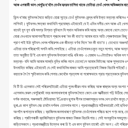
আৰু এগৰাকী ভাল খেলুৱৈ হ'বলৈ তেওঁৰ হৃদয়ৰ তাগিদা থাকে তেতিয়া তেওঁ খেলৰ অভিজ্ঞতাৰ ম
ভিন্স থ'মাছ ফুটবলৰ সৈতে জড়িত হোৱা সূত্রে তেওঁ ফুটবলক কেন্দ্ৰ কৰি উক্ত মন্তব্য কৰিলে
লাগিবই। ফুটবলৰ ক্ষেত্ৰত কথাখিনি প্রযোজ্য এইবাবেই যে ই এবিধ দলীয় খেল আৰু এই খেলত লক
বাবেই যুগ যুগ ধৰি সমগ্র বিশ্বত ফুটবলে যি স্থান অধিকাৰ কৰি আছে অন্য কোনো খেলে তেনে জ
যোৱা দেওবাৰে আকাশবাণীযোগে প্ৰচাৰ কৰা 'মন কী বাত'ত আমাৰ বাবে অতি প্ৰেৰণাদায়ক কিছু 
প্রাণ পাই উঠা ফুটবল খেলৰ পৰিৱেশৰ এক জীবন্ত বর্ণনা দিলে 'মন কী বাত'ত। তেখেতে অঞ্চলট
এতিয়া তাৰ পৰিৱেশেই সলনি কৰি পেলাইছে। এতিয়া তেওঁলোকৰ চকুত নতুন সপোন, আৰু অন্তৰত আত
তাত অনুষ্ঠিত চি'ই এম কাপ ফুটবলৰ উদাহৰণ দাঙি ধৰি কয়- ৩ হেজাৰ ৭০০টাতকৈও অধিক দল আ
মন্তব্য- যদি আমি আমাৰ সামৰ্থ্য বৃদ্ধি কৰিব লাগে তেনেহ'লে আমাৰ ফিটনেছ আৰু সুস্থতাৰ 
উৎসাহিত কৰিছে এইবাবেই যে সেই কথাখিনিৰ মাজত আমি প্রত্যেকেই নিজক বিচাৰি পাইছোঁ।
বহুতকে লৈ গৈ স্মৃতিকাতৰ কৰি পেলায় কেনেকৈ প্রত্যক্ষ বা পৰোক্ষভাবে প্রায় প্রত্যেকৰে ফুট
বি টি চি এলেকাত সেই পৰিৱেশটোৱেই এতিয়া পুনৰ জীৱন লাভ কৰিছে আৰু ৰাজ্যৰ অন্য অংশত গাঁ
এলেকাৰ কেৱল খেলুৱৈৰেই নহয় জনসাধাৰণৰো ফুটবলৰ সৈতে কেনে এক আত্মীয়তা গঢ়ি উঠিছে সেয়া ন
দর্শক নাথাকে, সৰুসজাই ষ্টেডিয়ামত ইণ্ডিয়ান ছুপাৰ লীগৰ তাৰকাসমৃদ্ধ দলৰ খেল চাবলৈ মানুহ
ডুৰাণ্ড কাপ ফুটবল মেচ চাবলৈ দর্শকৰ তোলপাৰ লাগে। প্রধানমন্ত্রীয়ে সঠিকভাৱেই সেই ছবিখ
অংশলৈ ৰূপান্তৰ কৰিছে। ব্রাজিলৰ জনসাধাৰণে ফুটবলক তেওঁলোকৰ পৰিচয় ৰূপে গণ্য কৰে, 
কৰিছে। প্ৰতিগৰাকী ব্রাজিলিয়ানে ফুটবলৰ মাজত নিজক বিচাৰি পায়। সেই সংস্কৃতিৰ সমতুল্য
জড়িতসকলে। প্রধানমন্ত্রীয়ে উল্লেখ কৰা চি ই এম কাপ ফুটবল তাৰেই এটা অংশ। এই পৰিৱেশ