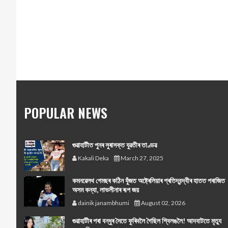
POPULAR NEWS
গুৱাহাটীত পুনৰ সুৰাসক্ত যুৱতীৰ তাণ্ডৱ
Kakali Deka
March 27, 2025
কমনৱেলথ গেমছৰ কঠিন যুঁজত অষ্ট্ৰেলিয়াৰ প্ৰতিদ্বন্দ্বীৰ হাতত পৰাজিত
অসম কন্যা, লাভলীনাৰ ৰূপ জয়
dainik janambhumi
August 02, 2026
গুৱাহাটীৰ পৰা বন্ধুৰ সৈতে ফুৰিবলৈ গৈছিল শ্বিলঙলৈ! আদবাটতে মৃত্যু