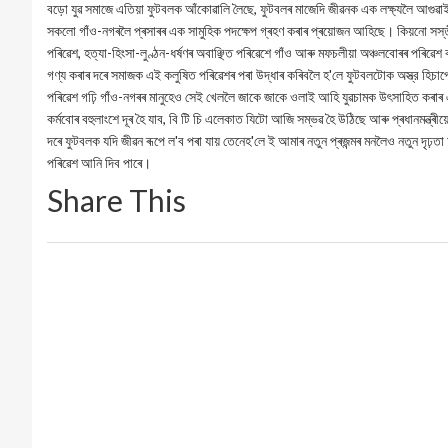
বড়ো যুৱ সমাজে এতিয়া ফুটবলক আঁকোৱালি লৈছে, ফুটবলৰ মাজেদি জীৱনক এক লক্ষ্যলৈ আগ
সকলো গাঁও-নগৰলৈ প্ৰসাৰৰ এক সামুহিক পদক্ষেপ গ্ৰহণ কৰাৰ প্ৰয়োজন আহিছে। কিয়নো সস্তীয়া
পৰিৱেশ, হত্যা-হিংসা-লুণ্ঠন-ধৰ্ষণৰ অবাঞ্ছিত পৰিৱেশে গাঁও আৰু মফচলীয়া অঞ্চলবোৰৰ পৰিৱেশ ক
গণ্য কৰাৰ দৰে সমাজক এই কলুষিত পৰিৱেশৰ পৰা উদ্ধাৰ কৰিবলৈ হ'লে ফুটবলটোক অস্ত্র হিচাপে
পৰিৱেশ গঢ়ি গাঁও-নগৰৰ মানুহেও সেই খেললৈ জাকে জাকে ওলাই আহি যুৱচামক উৎসাহিত কৰাৰ এক
কর্মবোৰ বহুলাংশে দূৰ হৈ যাব, বি টি চি এলেকাত যিটো আজি সম্ভৱ হৈ উঠিছে আৰু প্ৰধানমন্ত্ৰ
দৰে ফুটবলক যদি জীৱন ৰূপে ল'ব পৰা যায় তেনেহ'লে ই আমাৰ নতুন প্ৰজন্মৰ মনলৈও নতুন দৃঢ়তা 
পৰিৱেশ আনি দিব পাৰে।
Share This