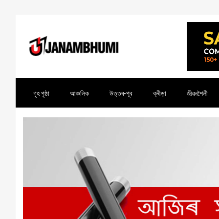
গৃহ পৃষ্ঠা
আঞ্চলিক
উত্তৰ-পূব
ক্ৰীড়া
জীৱনশৈলী