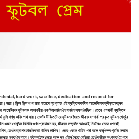
elf-denial, hard work, sacrifice, dedication, and respect for
। জয়া। ভিন্স ভিন্স থ থ'মাছ নামেৰে প্রখ্যাত এই ব্যক্তিগৰাকীক আমেৰিকাৰ ক্ৰীড়াক্ষেত্ৰৰ
য়ে আমেৰিকাৰ ফুটবলক অভাবনীয় এক উচ্চতালৈ লৈ যাবলৈ সক্ষম হৈছিল। তেনে এগৰাকী ব্যক্তিৰ
ম বুলি গণ্য কৰিব পৰা যায়। তেওঁৰ উক্তিটোৱে ফুটবলৰ সৈতে জীৱনৰ সম্পৰ্ক, প্রকৃত ফুটবল খেলুৱৈ
বলৈ এজন খেলুৱৈৰ যিখিনি গুণৰ প্ৰয়োজন হয়, জীৱনক লক্ষ্যলৈ আগুৱাই নিবলৈও তেনে গুণৰেই
িব, তেওঁৰ ত্যাগৰ মানসিকতা থাকিব লাগিব। দেহে-কেহে খাটিব পৰা আৰু কৰ্তৃপক্ষৰ প্রতি সম্মান
 জন্মতে লগত লৈ নানে। ফুটবলটোৰ সৈতে আৰু দল এটাৰ সৈতে যেতিয়া তেওঁৰ জীৱন সংপৃক্ত হৈ পৰে