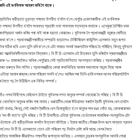
াজেদি এই গুণবিলাক আহৰণ কৰি গৈ থাকে।
ও প্রতিবিধ ক্রীড়াতে চূড়ান্ত লক্ষ্যত উপনীত হ'বলৈ হ'লে খেলুৱৈ একোগৰাকীক এই গুণবিলাক
্ষ্যত উপনীত হ'বলৈ সংঘবদ্ধ প্রচেষ্টা তথা সাফল্যৰ গত্যন্তৰ নাথাকে। এনেকুৱা বৈশিষ্ট্য থকা
নপ্রিয়তা অর্জন কৰিব পৰা নাই আৰু হয়তো নোৱাৰেও। ফুটবলক লৈ প্রধানমন্ত্রী নৰেন্দ্ৰ মোদীয়ে
কথা ক'লে। প্রধানমন্ত্রীগৰাকীয়ে সম্প্রতি বড়োলেও টেৰিটৰিয়েল কাউন্সিল এলেকাত নতুন ৰূপত
োৰ সঠিক ছবি এখন তুলি ধৰি ক'লে যে এটা সময়ত সংঘর্ষ অঞ্চলটোৰ পৰিচয় হৈ পৰিছিল, কিন্তু ফুটবলে
্মনিৰ্ভৰশীলতাৰ সাহস বিদ্যমান। বি টি চি এলেকাৰ এই চিত্ৰখন তুলি ধৰিবলৈ প্ৰধানমন্ত্ৰীয়ে
ৰু ৭০ হাজাৰতকৈও অধিক খেলুৱৈয়ে সেই প্রতিযোগিতাত অংশগ্রহণ কৰিছে। প্রধানমন্ত্ৰীৰ
ওপৰত গুৰুত্ব দিব লাগিব। প্রধানমন্ত্রীয়ে কোৱা কথাখিনিয়ে আমাৰ সকলোকে আনন্দ দিছে আৰু
 এতিয়া আমাৰ ৰাজ্যৰ খেলৰ পৰিৱেশ সলনি হ'লেও আজিৰ পৰা তিনি-চাৰি দশকৰ আগৰ পৰিৱেশটোলৈ
বলৰ সৈতে গঢ় লৈ উঠিছিল এক নিবিড় সম্পর্ক।
ও-নগৰ নির্বিশেষে বেছিভাগ ঠাইতে ফুটবলৰ লগত মানুহৰ সম্পৰ্ক নোহোৱা হৈ পৰিছে। বি টি চি
েদেখিলে অনুভৱ কৰিব পৰা নাযায়। গুৱাহাটীৰ নেহৰু ষ্টডিয়ামত বৰদলৈ ট্রফী ফুটবলৰ খেল চাবলৈ
 গোট নাখায়, কিন্তু সেই বৰদলৈ ট্ৰফীৰে খেল ডিমাকুছিত হ'লে মানুহৰ পাৰ ভঙা সোঁত বয়, কোকৰাঝাৰত
ন 'মন কী বাত'ত তুলি ধৰিছে। বি টি চিবাসীয়ে এতিয়া ফুটবলক তেওঁলোকৰ সামাজিক-সংস্কৃতিৰ এটা
তেওঁলোকে এই ক্রীড়াবিধক কলালৈ উত্তৰণ ঘটাইছে। ইয়াক জাতীয় গৌৰৱৰ উৎস ৰূপে মান্যতা প্রদান
 নহ'লেও বি টি চি এলেকাতো তেনে এটা পৰিৱেশ গঢ় দিবলৈ চেষ্টা কৰি আছে খেলৰ সৈতে
টোরে সামাজিক জীৱনলৈও লক্ষ্যণীয় ৰূপান্তৰ আনিছে। এসময়ত বন্দুকৰ সংস্কৃতিক আদৰি লোৱা