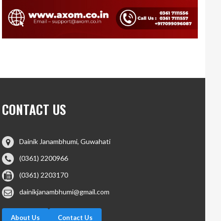
CONTACT US
Dainik Janambhumi, Guwahati
(0361) 2200966
(0361) 2203170
dainikjanambhumi@gmail.com
About Us
Contact Us