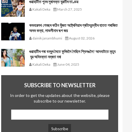
গুৱাহাটীত পুনৰ সুৰাসক্ত যুৱতীৰ তাণ্ডৱ
Kakali Deka
March 27, 2025
কমনৱেলথ গেমছৰ কঠিন যুঁজত অষ্ট্ৰেলিয়াৰ প্ৰতিদ্বন্দ্বীৰ হাতত পৰাজিত
অসম কন্যা, লাভলীনাৰ ৰূপ জয়
dainik janambhumi
August 02, 2026
গুৱাহাটীৰ পৰা বন্ধুৰ সৈতে ফুৰিবলৈ গৈছিল শ্বিলঙলৈ! আদবাটতে মৃত্যু
যুৱ অধিবক্তা নম্ৰতা বৰা
Kakali Deka
June 04, 2025
SUBSCRIBE TO NEWSLETTER
In order to get the updates about the website, please
subscribe to our newsletter.