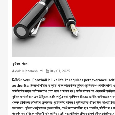
ফুটবল প্রেম
dainik janambhumi
July 01, 2025
ডিজিটেল ডেস্ক : Football is like life. It requires perseverance, s
authority, ভিনচেপ্ট থ'মাছ ল'ম্বার্ড নামৰ আমেৰিকাৰ ফুটবল প্রশিক্ষক এগৰাকীৰ ভাষ্য এয়া
আটাইতকৈ মহান প্রশিক্ষক তথা নেতা ৰূপে গণ্য কৰা হয়। ষাঠিৰ দশকৰ পৰা এইগৰাকী ব্যক্তি
ফুটবল সম্পর্কে এনে এক উক্তিক তেওঁৰ খেলুৱৈ তথা প্রশিক্ষক জীবনত আর্জিত অভিজ্ঞতাৰ সাৰমর্
এজনৰ চাৰিত্ৰিক বৈশিষ্ট্যক সুন্দৰভাৱে প্রতিফলিত কৰিছে। ফুটবলটোক গ'লপ'ষ্টলৈ আগুৱাই নি
প্রয়োজন। ফুটবল খেলুবৈজনক দৃঢ়তা লাগিব, তেওঁ আপোনপেটীয়া হ'ব নোৱাৰিব, কষ্টশীল হ'ব লাগ
প্রদর্শন কৰা চৰিত্ৰৰ অধিকাৰী হ'ব লাগিব। এই সকলোবিলাক চৰিত্ৰ বা গুণ ফুটবল খেলুবৈজনে