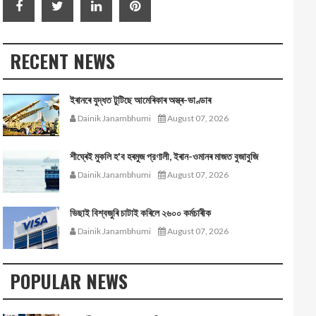
RECENT NEWS
ইৰানৰে যুদ্ধত টুটিছে আমেৰিকাৰ অস্ত্ৰ-ভাণ্ডাৰ
Dainik Janambhumi
August 07, 2026
শীঘ্ৰেই মুকলি হ'ব হৰমুজ প্রণালী, ইৰান-ওমানৰ মাজত বুজাবুজি
Dainik Janambhumi
August 07, 2026
ভিছাই বিশ্বজুৰি চাটাই কৰিলে ২৬০০ কৰ্মচাৰীক
Dainik Janambhumi
August 07, 2026
POPULAR NEWS