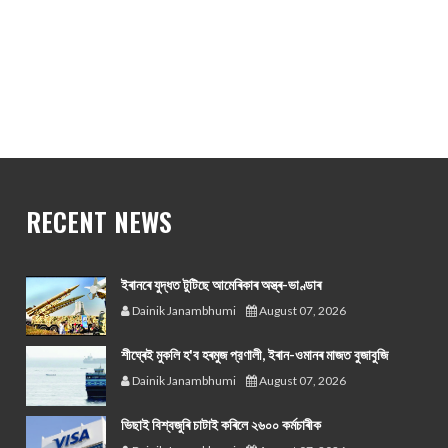
RECENT NEWS
ইৰানৰে যুদ্ধত টুটিছে আমেৰিকাৰ অস্ত্ৰ-ভাণ্ডাৰ
Dainik Janambhumi
August 07, 2026
শীঘ্ৰেই মুকলি হ'ব হৰমুজ প্রণালী, ইৰান-ওমানৰ মাজত বুজাবুজি
Dainik Janambhumi
August 07, 2026
ভিছাই বিশ্বজুৰি চাটাই কৰিলে ২৬০০ কৰ্মচাৰীক