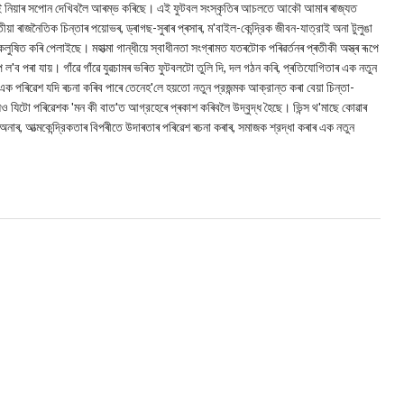
ুৱাই নিয়াৰ সপোন দেখিবলৈ আৰম্ভ কৰিছে। এই ফুটবল সংস্কৃতিৰ আচলতে আকৌ আমাৰ ৰাজ্যত
 ৰাজনৈতিক চিন্তাৰ পয়োভৰ, ড্ৰাগছ-সুৰাৰ প্ৰসাৰ, ম'বাইল-কেন্দ্রিক জীবন-যাত্রাই অনা টুলুঙা
লুষিত কৰি পেলাইছে। মহাত্মা গান্ধীয়ে স্বাধীনতা সংগ্ৰামত যতৰটোক পৰিৱৰ্তনৰ প্ৰতীকী অস্ত্ৰ ৰূপে
 ল'ব পৰা যায়। গাঁৱে গাঁৱে যুৱচামৰ ভৰিত ফুটবলটো তুলি দি, দল গঠন কৰি, প্ৰতিযোগিতাৰ এক নতুন
 পৰিৱেশ যদি ৰচনা কৰিব পাৰে তেনেহ'লে হয়তো নতুন প্রজন্মক আক্রান্ত কৰা বেয়া চিন্তা-
ীয়েও যিটো পৰিৱেশক 'মন কী বাত'ত আগ্রহেৰে প্ৰকাশ কৰিবলৈ উদ্বুদ্ধ হৈছে। ভিন্স থ'মাছে কোৱাৰ
অনাৰ, আত্মকেন্দ্রিকতাৰ বিপৰীতে উদাৰতাৰ পৰিৱেশ ৰচনা কৰাৰ, সমাজক শ্রদ্ধা কৰাৰ এক নতুন