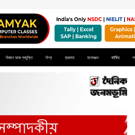
বিজ্ঞান আৰু প্ৰযুক্তি
বিশ্ব
ব্যৱসায়
মনোৰঞ্জন
ৰাষ্ট্ৰীয়
সম