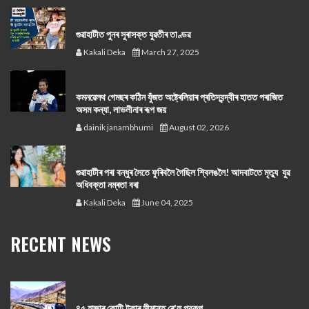
গুৱাহাটীত পুনৰ সুৰাসক্ত যুৱতীৰ তাণ্ডৱ
Kakali Deka
March 27, 2025
কমনৱেলথ গেমছৰ কঠিন যুঁজত অষ্ট্ৰেলিয়াৰ প্ৰতিদ্বন্দ্বীৰ হাতত পৰাজিত
অসম কন্যা, লাভলীনাৰ ৰূপ জয়
dainik janambhumi
August 02, 2026
গুৱাহাটীৰ পৰা বন্ধুৰ সৈতে ফুৰিবলৈ গৈছিল শ্বিলঙলৈ! আদবাটতে মৃত্যু যুৱ
অধিবক্তা নম্ৰতা বৰা
Kakali Deka
June 04, 2025
RECENT NEWS
৪৫ হাজাৰ কোটি টকাৰ সীমান্ত ৰে'ল প্রকল্প