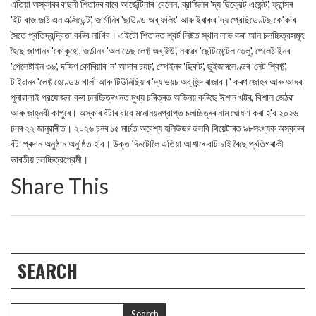
এতিয়া অস্কাৰৰ বাছনী শিতানৰ বাবে আর্জেন্টিনাৰ 'বেলেন', ব্রাজিলৰ 'দ্য ছিক্রেট এজেন্ট', ফ্রান্সৰ
'ইট বাজ জাষ্ট এন এক্সিডেন্ট', জার্মানিৰ 'ছাউণ্ড অব্ ফলিং' আৰু ইৰাকৰ 'দ্য প্রেছিডেণ্টছ কে'ক'ৰ
সৈতে প্রতিদ্বন্দ্বিতা কৰিব লাগিব। এইটো শিতানত শ্বর্ট লিষ্টত স্থান লাভ কৰা আন চলচ্চিত্রসমূহ
হৈছে জাপানৰ 'কোকুহো, জর্ডানৰ 'অল ডেছ লেফ্ট অব্ ইউ', নৰৱেৰ 'ছেন্টিমেন্টেল ভেলু', পেলেষ্টাইনৰ
'পেলেষ্টাইন ৩৬', দক্ষিণ কোৰিয়াৰ 'ন' আদাৰ চয়চ', স্পেইনৰ 'ছিৰাট', ছুইজাৰলেণ্ডৰ 'লেট শ্বিফ্ট',
টাইৱানৰ 'লেফ্ট হেণ্ডেড গার্ল' আৰু টিউনিছিয়াৰ 'দ্য ভয়চ অব্ হিন্দ ৰাজাব।' কৰণ জোহৰ আৰু আদৰ
পুনাৱালাই প্রযোজনা কৰা চলচ্চিত্ৰখনত মুখ্য চৰিত্ৰত অভিনয় কৰিছে ঈশান খট্টৰ, বিশাল জেঠৱা
আৰু জাহ্নবী কাপুৰে। অস্কাৰ বঁটাৰ বাবে মনোনয়নপ্রাপ্ত চলচ্চিত্ৰৰ নাম ঘোষণা কৰা হ'ব ২০২৬
চনৰ ২২ জানুৱাৰীত। ২০২৬ চনৰ ১৫ মাৰ্চত অবেশ্য হলিউডৰ ডলবি থিয়েটাৰত ৯৮সংখ্যক অস্কাৰৰ
বঁটা প্ৰদান অনুষ্ঠান অনুষ্ঠিত হ'ব। উক্ত দিনটোলৈ এতিয়া আশাৰে বাট চাই ৰৈছে প্ৰতিগৰাকী
ভাৰতীয় চলচ্চিত্রপ্রেমী।
Share This
SEARCH