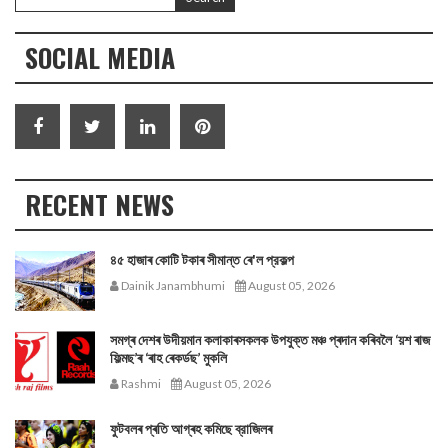
SOCIAL MEDIA
RECENT NEWS
৪৫ হাজাৰ কোটি টকাৰ সীমান্ত ৰে'ল প্রকল্প
Dainik Janambhumi
August 05, 2026
সমগ্ৰ দেশৰ উদীয়মান কলাকাৰসকলক উপযুক্ত মঞ্চ প্ৰদান কৰিবলৈ ‘য়শ ৰাজ
ফিল্মছ’ৰ ‘ৰাহ ৰেকৰ্ডছ’ মুকলি
Rashmi
August 05, 2026
ফুটবলৰ প্ৰতি আগ্ৰহ কমিছে ব্রাজিলৰ