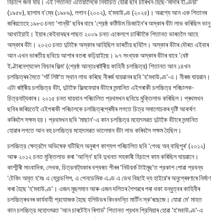
হিচাপে জনা যায়। এই শিতানত এতিয়ালৈকে নির্বাচিত হোৱা ছবি চাৰিখন হৈছে-'মাদাৰ ইণ্ডিয়া'
(১৯৫৮), ছালাম ব'ম্বে (১৯৮৯), লগান (২০০২), হ'মবাউণ্ড (২০২৫)। অৱশ্যে আন এক শিতানৰ
জৰিয়তেহে ১৯৮৩ চনত 'গান্ধী' ছবিৰ বাবে 'শ্রেষ্ঠ কষ্টিউম ডিজাইন'ৰ অস্কাৰ বঁটা লাভ কৰিছিল ভানু
আথাইয়াই। ইয়াৰ কেইবাবছৰ পাছত ২০০৯ চনত একেলগে চাৰিটাকৈ শিতানত ভাৰতলৈ আহে
অস্কাৰ বঁটা। ২০২৩ চনত দুটাকৈ অস্কাৰ আহিছিল ভাৰতীয় ছবিলৈ। অস্কাৰ বঁটাৰ দৌৰত এইবাৰ
আন এখন ভাৰতীয় ছবিয়ে আশাৰ বতৰা কঢ়িয়াইছে। ৯৭ সংখ্যক অস্কাৰ বঁটাৰ বাবে 'বেষ্ট
ইণ্টাৰনেশ্যনেল ফিচাৰ ফিল্ম' (শ্রেষ্ঠ আন্তঃৰাষ্ট্ৰীয় কাহিনী চলচ্চিত্র) শিতানত আন ১৪খন
চলচ্চিত্ৰৰ সৈতে 'শর্ট লিষ্ট'ত স্থান লাভ কৰিছে নীৰৰ্জ ঘায়ৱানৰ ছবি 'হ'মবাউণ্ড'-এ। নীৰজ ঘায়ৱান।
এটা ৰাষ্ট্ৰীয় চলচ্চিত্র বঁটা, দুটাকৈ ফিল্মফেয়াৰ বঁটাৰে সন্মানিত এইগৰাকী চলচ্চিত্র পৰিচালক-
চিত্রনাট্যকাৰ। ২০১৫ চনত ঘায়বান পৰিচালিত প্রথমখন ছবিয়ে মুক্তিলাভ কৰিছিল। প্ৰথমখন
ছবিৰ জৰিয়তেই এইগৰাকী পৰিচালকে চলচ্চিত্ৰপ্ৰেমীৰ লগতে চিত্র সমালোচকৰ দৃষ্টি আকর্ষণ
কৰিবলৈ সক্ষম হয়। প্রথমখন ছবি 'মাছান'-এ কান চলচ্চিত্র মহোৎসৱত দুটাকৈ বঁটাৰে সন্মানিত
হোৱাৰ লগতে আন বহু চলচ্চিত্র মহোৎসৱত ভালেমান বঁটা লাভ কৰিবলৈ সক্ষম হৈছিল।
চলচ্চিত্র ক্ষেত্রলৈ অভিষেক ঘটিছিল অনুৰাগ কাশ্যপ পৰিচালিত ছবি 'গেংছ অব্ বাছিপুৰ' (২০১২)
আৰু ২০১২ চনত মুক্তিলাভ কৰা 'আগ্নি' ছবি দুখনত সহকাৰী হিচাপে কাম কৰিছিল ঘায়ৱানে।
কাশ্মীৰী সাংবাদিক, লেখক, চিত্রনাট্যকাৰ বশ্বৰত পীৰৰ 'নিউয়র্ক টাইমূছ'ত প্রকাশ পোৱা প্রবন্ধ
'টেকিং অমৃত হ'মঃ এ ফ্রেন্ডশিপ, এ পেনডেমিক এণ্ড এ ডেথ বিছাই দ্য হাইৱে'ৰ অনুপ্ৰেৰণাৰে নিৰ্মাণ
কৰা হৈছে 'হ'মবাউণ্ড'। এজন মুছলমান আৰু এজন দলিতৰ শৈশৱৰে পৰা থকা বন্ধুত্বৰ কাহিনীৰ
চলচ্চিত্ৰখনৰ কার্যবাহী প্রযোজক হৈছে হলিউডৰ কিংবদন্তি মার্টিন স্ক'ৰছেজে। যোৱা মে' মাহত
কান চলচ্চিত্র মহোৎসৱত 'আন চাৰটেইন ৰিগার্ড' শিতানত প্রথম প্রিমিয়াৰ হোৱা 'হ'মবাউণ্ড'-এ