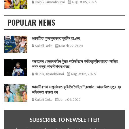
Dainik Janambhumi
August 05, 2026
POPULAR NEWS
গুৱাহাটীত পুনৰ সুৰাসক্ত যুৱতীৰ তাণ্ডৱ
Kakali Deka
March 27, 2025
কমনৱেলথ গেমছৰ কঠিন যুঁজত অষ্ট্ৰেলিয়াৰ প্ৰতিদ্বন্দ্বীৰ হাতত পৰাজিত
অসম কন্যা, লাভলীনাৰ ৰূপ জয়
dainik janambhumi
August 02, 2026
গুৱাহাটীৰ পৰা বন্ধুৰ সৈতে ফুৰিবলৈ গৈছিল শ্বিলঙলৈ! আদবাটতে মৃত্যু যুৱ
অধিবক্তা নম্ৰতা বৰা
Kakali Deka
June 04, 2025
SUBSCRIBE TO NEWSLETTER