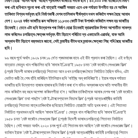
নির্মাণ হোৱা 'আলম আৰা' আছিল প্রথমখন ভাৰতীয় সবাক ছবি। ৪০,০০০ টকা বাজেটেৰে নিৰ্মাণ
কৰা এই ছবিখনে সূচনা কৰা এই যাত্রাই পৰৱৰ্তী সময়ত এনে এক পর্যায়ত উপনীত হয় যে আজিৰ
তাৰিখত বিশ্বৰ সর্ববৃহৎ ছবি নির্মাণকাৰী দেশৰ তালিকাৰ শীৰ্ষস্থান দখল কৰিবলৈ সক্ষম হৈছে আমাৰ
দেশ। ২০২৪ বৰ্ষত ভাৰতীয় বক্স অফিচত ১১,৮৩৩ কোটি টকা উপার্জন কৰিবলৈ সক্ষম হয় ভাৰতীয়
চিনেমাই। তেনে এটা ছবি উদ্যোগৰ পৰা নিৰ্মাণ হোৱা চিনেমাই ব্যাৱসায়িক দিশত আশাতীত সাফল্য
লাভ কৰিলেও চলচ্চিত্ৰ ক্ষেত্ৰৰ সর্ববৃহৎ বঁটা হিচাপে পৰিচিত দ্য একাডেমি এৱাৰ্ডছ, যাক আমি
অস্কাৰ বঁটা হিচাপে বহুলভাবে জানো, সেই সন্মানীয় বঁটাৰ দৰে সন্মানৰ ক্ষেত্ৰত পিছ পৰি ৰৈছে ভাৰতীয়
ছবি।
৯৬ বছৰ পূৰ্বে অর্থাৎ ১৯২৯ চনৰ ১৬ মে'ত প্ৰথমবাৰৰ বাবে এই বঁটা প্রদান কৰা হৈছিল। এই বর্ণাঢ্য
যাত্রাত মেহবুব খান পৰিচালিত ছবি 'মাদাৰ ইণ্ডিয়া'ই ১৯৫৮ চনত 'বেষ্ট ফৰেইন লেংগুৱেজ ফিল্ম'
(শ্রেষ্ঠ বিদেশী ভাষাৰ চলচ্চিত্র) শিতানত আন ৪খন চলচ্চিত্ৰৰ সৈতে নির্বাচিত হৈছিল যদিও, এটা
ভোটত জয়ী হৈ শেষ হাঁহি মাৰিছিল ইটালিয়ান ছবি 'নাইট্‌ছ অব্ কাবিৰিয়া'ই। ইয়াৰ পাছৰ পৰ্যায়ত
ভাৰতীয় ছবি উদ্যোগত হাজাৰ হাজাৰ ছবি নিৰ্মাণ কৰা হ'ল যদিও অস্কাৰৰ দৰে অতি সম্মানীয় বঁটা
লাভ কৰিবলৈ বহু বছৰ অপেক্ষা কৰিবলগীয়া হ'ল। আজিৰ তাৰিখলৈকে আমাৰ দেশৰ পৰা 'বেষ্ট ফৰেইন
লেংগুৱেজ ফিল্ম' তথা পাছলৈ 'বেষ্ট ইণ্টাৰনেশ্যনেল ফিচাৰ ফিল্ম' (শ্রেষ্ঠ আন্তঃৰাষ্ট্ৰীয় কাহিনী
চলচ্চিত্র) শিতানত মাত্ৰ চাৰিখনকৈ ছবিয়েহে নির্বাচিত হোৱাটো অতি দুখৰ কথা। এই শিতানত
নির্বাচিত প্রথমখন ছবি আছিল 'মাদাৰ ইণ্ডিয়া'। মেহবুব খান পৰিচালিত ছবি 'মাদাৰ ইণ্ডিয়া'ই
১৯৫৮ চনত 'বেষ্ট ফৰেইন লেংগুরেজ ফিল্ম' (শ্রেষ্ঠ বিদেশী ভাষাৰ চলচ্চিত্র) শিতানত নির্বাচিত
হৈছিল। সেই সময়ত অর্থাৎ ২০২০ চনৰ পূৰ্বে এই শিতানৰ নাম আছিল 'বেষ্ট ফৰেইন লেংগুৱেজ ফিল্ম'।
বর্তমান ইয়াক 'বেষ্ট ইণ্টাৰনেশ্যনেল ফিচাৰ ফিল্ম' (শ্রেষ্ঠ আন্তঃৰাষ্ট্ৰীয় কাহিনী চলচ্চিত্র) শিতান