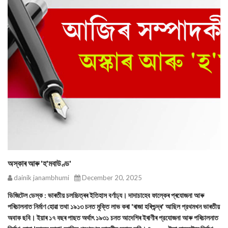
অস্কাৰ আৰু 'হ'মবাউণ্ড'
dainik janambhumi
December 20, 2025
ডিজিটেল ডেস্ক : ভাৰতীয় চলচ্চিত্ৰৰ ইতিহাস বর্ণাঢ্য। দাদাচাহেব ফাল্কেৰ প্ৰযোজনা আৰু
পৰিচালনাত নির্মাণ হোৱা তথা ১৯১৩ চনত মুক্তি লাভ কৰা 'ৰাজা হৰিশ্চন্দ্ৰ' আছিল প্রথমখন ভাৰতীয়
অবাক ছবি। ইয়াৰ ১৭ বছৰ পাছত অর্থাৎ ১৯৩১ চনত আদেশিৰ ইৰাণীৰ প্রযোজনা আৰু পৰিচালনাত