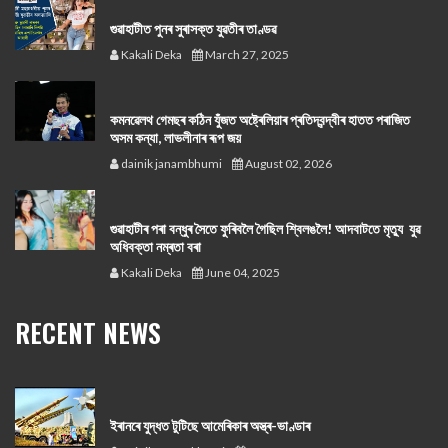
গুৱাহাটীত পুনৰ সুৰাসক্ত যুৱতীৰ তাণ্ডৱ
Kakali Deka
March 27, 2025
কমনৱেলথ গেমছৰ কঠিন যুঁজত অষ্ট্ৰেলিয়াৰ প্ৰতিদ্বন্দ্বীৰ হাতত পৰাজিত
অসম কন্যা, লাভলীনাৰ ৰূপ জয়
dainik janambhumi
August 02, 2026
গুৱাহাটীৰ পৰা বন্ধুৰ সৈতে ফুৰিবলৈ গৈছিল শ্বিলঙলৈ! আদবাটতে মৃত্যু যুৱ
অধিবক্তা নম্ৰতা বৰা
Kakali Deka
June 04, 2025
RECENT NEWS
ইৰানৰে যুদ্ধত টুটিছে আমেৰিকাৰ অস্ত্ৰ-ভাণ্ডাৰ