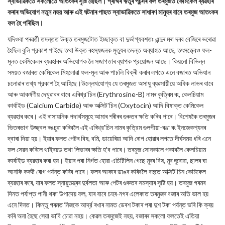
স্বাভাৱিকতে সকলোতে আতংকৰ সৃষ্টি হৈছিল। গ্ৰীষ্মৰ ঋতুৰ পচন্দৰ ফল তৰমুজত কেমিকেল ব্যৱহাৰ
কৰাৰ অভিযোগ নতুন নহয় আৰু এই ঘটনাৰ পাছত স্বাভাৱিকতে সাধাৰণ মানুহৰ বাবে তৰমুজ আতংকৰ
ফল হৈ পৰিছিল।
যদিওবা পৰৱৰ্তী তদন্তত উক্ত তৰমুজটোত ইচ্ছাকৃত বা দুর্ভাগ্যবশতঃ এন্দুৰ মৰা দৰব বেজিৰে ভৰোৱা
হৈছিল বুলি প্রকাশ পাইছে তথা উক্ত ৰহস্যজনক মৃত্যুৰ তদন্ত অব্যাহত আছে, তৎসত্ত্বেও ফল-
মূলত কেমিকেলৰ ব্যৱহাৰৰ অভিযোগক লৈ সজাগতাৰ ব্যাপক প্রয়োজন আছে। কিয়নো বিভিন্ন
সময়ত বজাৰত কেমিকেল মিহলোৱা ফল-মূল আৰু পাচলি বিক্ৰী কৰাৰ লগতে এনে বজাৰত অভিযান
চলোৱাৰ তথ্য প্রকাশ হৈ আহিছে।উল্লেখযোগ্য যে তৰমুজত অসাধু ব্যৱসায়ীয়ে অধিক লাভৰ বাবে
আৰু আকর্ষণীয় দেখুৱাবৰ বাবে এৰিথ্র'চিন (Erythrosine-B) নামৰ কৃত্ৰিম ৰং, কেলচিয়াম
কার্বাইড (Calcium Carbide) আৰু অক্সিট'চিন (Oxytocin) আদি বিষাক্ত কেমিকেল
ব্যৱহাৰ কৰে। এই ৰাসায়নিক পদাৰ্থসমূহে আমাৰ শৰীৰৰ গুৰুতৰ ক্ষতি কৰিব পাৰে। বিশেষকৈ তৰমুজৰ
ভিতৰভাগ উজ্জ্বল ৰঙচুৱা কৰিবলৈ এই এৰিথ্র'চিন নামৰ কৃত্রিম গুলপীয়া-ৰঙা ৰং ইনজেকশ্যনৰ
দ্বাৰা দিয়া হয়। ইয়াৰ ফলত পেটৰ বিষ, বমি, ডায়েৰিয়া আদি ৰোগ হোৱাৰ লগতে দীর্ঘসময় ধৰি এনে
ফল সেৱন কৰিলে থাইৰয়ড তথা লিভাৰৰ ক্ষতি হ'ব পাৰে। তৰমুজ সোনকালে পকাবলৈ কেলচিয়াম
কার্বাইড ব্যৱহাৰ কৰা হয়। ইয়াৰ পৰা নিৰ্গত হোৱা এচিটিলিন গেছে মূৰৰ বিষ, মূৰ ঘূৰোৱা, ছালৰ ঘা
আনকি কৰ্কট ৰোগ পর্যন্ত কৰিব পাৰে। ফলৰ আকাৰ ডাঙৰ কৰিবলৈ বহুতে অক্সিট'চিন কেমিকেল
ব্যৱহাৰ কৰে, যাৰ ফলত স্নায়ুতন্ত্ৰৰ দুৰ্বলতা আৰু পেটৰ গুৰুতৰ সমস্যাৰ সৃষ্টি হয়। তৰমুজ গৰমৰ
দিনত পর্যাপ্ত পানী থকা উপাদেয় ফল, যাৰ বাবে চহৰ-নগৰ এলেকাত তৰমুজৰ বজাৰ অতি ভাল হয়
এনে দিনত। কিন্তু গৰমত নিজকে আর্দ্র ৰখাৰ নামত ডেৰশ টকাৰ পৰা দুশ টকা পর্যন্ত ভৰি কি ক্ৰয়
কৰি অনা হৈছে সেয়া ভাবি চোৱা নহয়। কেৱল তৰমুজেই নহয়, বজাৰৰ সকলো ফলতেই এতিয়া