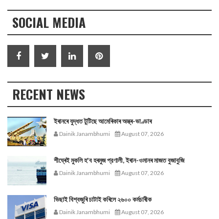
SOCIAL MEDIA
RECENT NEWS
ইৰানৰে যুদ্ধত টুটিছে আমেৰিকাৰ অস্ত্ৰ-ভাণ্ডাৰ
Dainik Janambhumi
August 07, 2026
শীঘ্ৰেই মুকলি হ'ব হৰমুজ প্রণালী, ইৰান-ওমানৰ মাজত বুজাবুজি
Dainik Janambhumi
August 07, 2026
ভিছাই বিশ্বজুৰি চাটাই কৰিলে ২৬০০ কৰ্মচাৰীক
Dainik Janambhumi
August 07, 2026