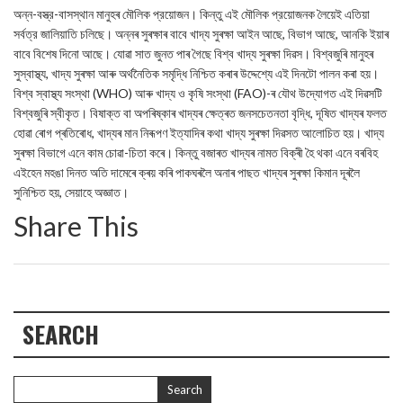
অন্ন-বস্ত্র-বাসস্থান মানুহৰ মৌলিক প্রয়োজন। কিন্তু এই মৌলিক প্রয়োজনক লৈয়েই এতিয়া
সর্বত্র জালিয়াতি চলিছে। অন্নৰ সুৰক্ষাৰ বাবে খাদ্য সুৰক্ষা আইন আছে, বিভাগ আছে, আনকি ইয়াৰ
বাবে বিশেষ দিনো আছে। যোৱা সাত জুনত পাৰ গৈছে বিশ্ব খাদ্য সুৰক্ষা দিৱস। বিশ্বজুৰি মানুহৰ
সুস্বাস্থ্য, খাদ্য সুৰক্ষা আৰু অর্থনৈতিক সমৃদ্ধি নিশ্চিত কৰাৰ উদ্দেশ্যে এই দিনটো পালন কৰা হয়।
বিশ্ব স্বাস্থ্য সংস্থা (WHO) আৰু খাদ্য ও কৃষি সংস্থা (FAO)-ৰ যৌথ উদ্যোগত এই দিৱসটি
বিশ্বজুৰি স্বীকৃত। বিষাক্ত বা অপৰিষ্কাৰ খাদ্যৰ ক্ষেত্ৰত জনসচেতনতা বৃদ্ধি, দূষিত খাদ্যৰ ফলত
হোৱা ৰোগ প্ৰতিৰোধ, খাদ্যৰ মান নিৰূপণ ইত্যাদিৰ কথা খাদ্য সুৰক্ষা দিৱসত আলোচিত হয়। খাদ্য
সুৰক্ষা বিভাগে এনে কাম চোৱা-চিতা কৰে। কিন্তু বজাৰত খাদ্যৰ নামত বিক্ৰী হৈ থকা এনে বৰবিহ
এইহেন মহঙা দিনত অতি দামেৰে ক্ৰয় কৰি পাকঘৰলৈ অনাৰ পাছত খাদ্যৰ সুৰক্ষা কিমান দূৰলৈ
সুনিশ্চিত হয়, সেয়াহে অজ্ঞাত।
Share This
SEARCH