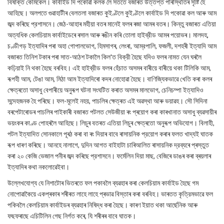
বিষাক্ত কেমিকেল। কার্বাইড দি পকোৱা কলক লৈ সততে বজাৰত উত্তপ্ত পৰিস্থিতিৰ সৃষ্টি হৈ
আহিছে। অলপতে গুৱাহাটীৰ বেলতলা বজাৰত কুইণ্টলে কুইণ্টলে কার্বাইড দি পকোৱা কল আৰু আম
জব্দ কৰিছে প্রশাসনে। জেঠ-আহাৰ মহীয়া বতৰ মানেই ফলৰ ৰজা আমৰ বতৰ। কিন্তু বজাৰত এতিয়া
অত্যধিক কেলচিয়াম কার্বাইডেৰে ৰসাল আৰু ৰঙীন কৰি তোলা হাইব্রীড আমৰ পয়োভৰ। মালদহ,
চণ্ডীগড় ইত্যাদিৰ পৰা অহা গোপালভোগ, হিমসাগৰ, লেংৰা, আম্রপালি, ফজলী, দশহৰী ইত্যাদি আম
বজাৰত তিনিশ টকাৰ পৰা সাত-আঠশ টকালৈ কিল'ত বিক্রী হৈছে যদিও ফলৰ নামত যেন ঘৰলৈ
কঢ়িয়াই নি থকা হৈছে বৰবিহ। এই হাইব্রীড ফলৰ হেঁচাত অসমৰ বাৰীয়ে বাৰীয়ে থকা টিলিকি আম,
ৰূপহী আম, টেঙা আম, মিঠা আম ইত্যাদিৰো কদৰ নোহোৱা হৈছে। বাণিজ্যিকভাৱে খেতি কৰা কলৰ
ক্ষেত্ৰতো অসাধু বেপাৰীয়ে অনুৰূপ ঘটনা সংঘটিত কৰাত অসমৰ মালভোগ, চেনিচম্পা ইত্যাদিও
সন্দেহজনক হৈ পৰিছে। ফল-মূলেই নহয়, পাচলিৰ ক্ষেত্ৰত এই অৱস্থা আৰু ভয়াৱহ। সৌ সিদিনা
বৰপেটাৰোডৰ পাচলিৰ পাইকাৰী বজাৰত পটলত সেউজীয়া ৰং প্ৰয়োগ কৰা কাৰখানাত অসাধু ব্যৱসায়ীৰ
ভয়ংকৰ কাণ্ড পোহৰলৈ আহিছে। লিচুৰ বতৰত এতিয়া লিচুৰ ক্ষেত্ৰতো অনুৰূপ অভিযোগ। বিলাহী,
পটল ইত্যাদিত সোনকালে পূৰঠ কৰা বা ৰং দিয়াৰ বাবে ৰাসায়নিক প্রয়োগ কৰাৰ ফলত খাদ্যই ঘাতক
ৰূপ ধাৰণ কৰিছে। আনহে নালাগে, দুদিন আগত বাইহাটা চাৰিআলিত ৰাসায়নিক দ্রব্যৰে প্ৰস্তুত
কৰা ২০ কেজি ভেজাল পনীৰ জব্দ কৰিছে প্রশাসনে। ফর্মেলিন দিয়া মাছ, বেজিৰে ডাঙৰ কৰা ব্ৰয়লাৰ
ইত্যাদিৰ কথা নকলোৱেইবা।
উল্লেখযোগ্য যে নিশাটোৰ ভিতৰতে ফল পকাবলৈ ব্যৱহাৰ কৰা কেলচিয়াম কার্বাইড হৈছে গম
নোপোৱাকৈয়ে একপ্ৰকাৰ শৰীৰত লাহে লাহে প্ৰভাৱ বিস্তাৰ কৰা বৰবিহ। ভাৰতত কৃত্রিমভাৱে ফল
পকিবলৈ কেলচিয়াম কাৰ্বাইডৰ ব্যৱহাৰ নিষিদ্ধ কৰা হৈছে। কাৰণ ইয়াত থকা আৰ্ছেনিক আৰু
ফছফৰাছে এচিটিলিন গেছ নির্গত কৰে, যি শৰীৰৰ বাবে ঘাতক।