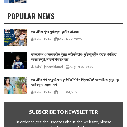
POPULAR NEWS
গুৱাহাটীত পুনৰ সুৰাসক্ত যুৱতীৰ তাণ্ডৱ
Kakali Deka
March 27, 2025
কমনৱেলথ গেমছৰ কঠিন যুঁজত অষ্ট্ৰেলিয়াৰ প্ৰতিদ্বন্দ্বীৰ হাতত পৰাজিত
অসম কন্যা, লাভলীনাৰ ৰূপ জয়
dainik janambhumi
August 02, 2026
গুৱাহাটীৰ পৰা বন্ধুৰ সৈতে ফুৰিবলৈ গৈছিল শ্বিলঙলৈ! আদবাটতে মৃত্যু যুৱ
অধিবক্তা নম্ৰতা বৰা
Kakali Deka
June 04, 2025
SUBSCRIBE TO NEWSLETTER
In order to get the updates about the website, please