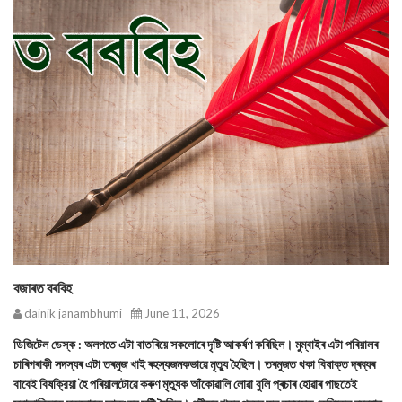
বজাৰত বৰবিহ
dainik janambhumi
June 11, 2026
ডিজিটেল ডেস্ক : অলপতে এটা বাতৰিয়ে সকলোৰে দৃষ্টি আকর্ষণ কৰিছিল। মুম্বাইৰ এটা পৰিয়ালৰ
চাৰিগৰাকী সদস্যৰ এটা তৰমুজ খাই ৰহস্যজনকভাৱে মৃত্যু হৈছিল। তৰমুজত থকা বিষাক্ত দ্ৰব্যৰ
বাবেই বিষক্রিয়া হৈ পৰিয়ালটোৱে কৰুণ মৃত্যুক আঁকোৱালি লোৱা বুলি প্ৰচাৰ হোৱাৰ পাছতেই