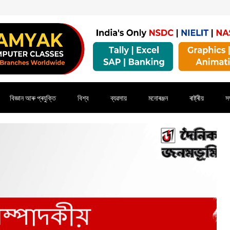
বিজ্ঞান আৰু প্ৰযুক্তি
বিশ্ব
ব্যৱসায়
মনোৰঞ্জন
ৰাষ্ট্ৰীয়
সম