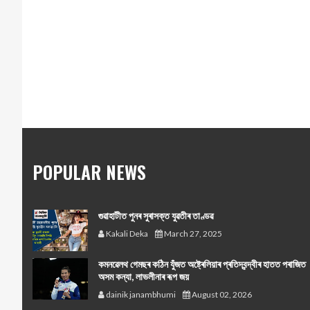
POPULAR NEWS
গুৱাহাটীত পুনৰ সুৰাসক্ত যুৱতীৰ তাণ্ডৱ
Kakali Deka
March 27, 2025
কমনৱেলথ গেমছৰ কঠিন যুঁজত অষ্ট্ৰেলিয়াৰ প্ৰতিদ্বন্দ্বীৰ হাতত পৰাজিত
অসম কন্যা, লাভলীনাৰ ৰূপ জয়
dainik janambhumi
August 02, 2026