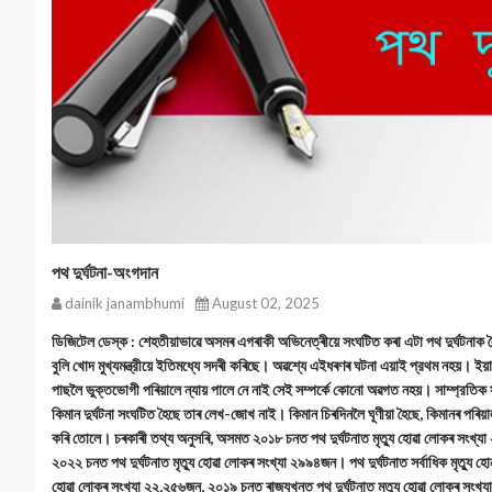
পথ দুর্ঘটনা-অংগদান
dainik janambhumi
August 02, 2025
ডিজিটেল ডেস্ক : শেহতীয়াভাৱে অসমৰ এগৰাকী অভিনেত্ৰীয়ে সংঘটিত কৰা এটা পথ দুর্ঘটনাক ল
বুলি খোদ মুখ্যমন্ত্রীয়ে ইতিমধ্যে সদৰী কৰিছে। অৱশ্যে এইধৰণৰ ঘটনা এয়াই প্রথম নহয়। ইয়া
পাছলৈ ভুক্তভোগী পৰিয়ালে ন্যায় পালে নে নাই সেই সম্পর্কে কোনো অৱগত নহয়। সাম্প্রতিক 
কিমান দুর্ঘটনা সংঘটিত হৈছে তাৰ লেখ-জোখ নাই। কিমান চিৰদিনলৈ ঘূণীয়া হৈছে, কিমানৰ পৰিয়
কৰি তোলে। চৰকাৰী তথ্য অনুসৰি, অসমত ২০১৮ চনত পথ দুর্ঘটনাত মৃত্যু হোৱা লোকৰ স
২০২২ চনত পথ দুর্ঘটনাত মৃত্যু হোৱা লোকৰ সংখ্যা ২৯৯৪জন। পথ দুর্ঘটনাত সর্বাধিক মৃত্যু
হোৱা লোকৰ সংখ্যা ২২,২৫৬জন, ২০১৯ চনত ৰাজ্যখনত পথ দুৰ্ঘটনাত মৃত্যু হোৱা লোকৰ 