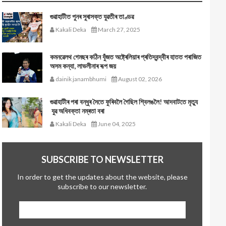
গুৱাহাটীত পুনৰ সুৰাসক্ত যুৱতীৰ তাণ্ডৱ
Kakali Deka
March 27, 2025
কমনৱেলথ গেমছৰ কঠিন যুঁজত অষ্ট্ৰেলিয়াৰ প্ৰতিদ্বন্দ্বীৰ হাতত পৰাজিত
অসম কন্যা, লাভলীনাৰ ৰূপ জয়
dainik janambhumi
August 02, 2026
গুৱাহাটীৰ পৰা বন্ধুৰ সৈতে ফুৰিবলৈ গৈছিল শ্বিলঙলৈ! আদবাটতে মৃত্যু
যুৱ অধিবক্তা নম্ৰতা বৰা
Kakali Deka
June 04, 2025
SUBSCRIBE TO NEWSLETTER
In order to get the updates about the website, please
subscribe to our newsletter.