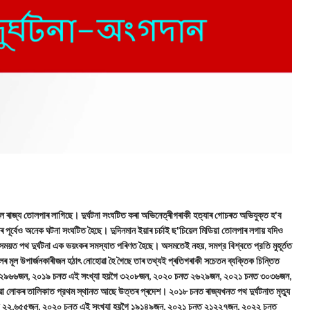
ৈ ৰাজ্য তোলপাৰ লাগিছে। দুর্ঘটনা সংঘটিত কৰা অভিনেত্ৰীগৰাকী হত্যাৰ গোচৰত অভিযুক্ত হ'ব
ৰ পূৰ্বেও অনেক ঘটনা সংঘটিত হৈছে। দুদিনমান ইয়াৰ চৰ্চাই ছ'চিয়েল মিডিয়া তোলপাৰ লগায় যদিও
সময়ত পথ দুর্ঘটনা এক ভয়ংকৰ সমস্যাত পৰিণত হৈছে। অসমতেই নহয়, সমগ্র বিশ্বতে প্রতি মুহূর্তত
ালৰ মূল উপাৰ্জনকাৰীজন হঠাৎ নোহোৱা হৈ গৈছে তাৰ তথ্যই প্ৰতিগৰাকী সচেতন ব্যক্তিক চিন্তিত
ংখ্যা ২৯৬৬জন, ২০১৯ চনত এই সংখ্যা হয়গৈ ৩২০৮জন, ২০২০ চনত ২৬২৯জন, ২০২১ চনত ৩০৩৬জন,
 হোৱা লোকৰ তালিকাত প্রথম স্থানত আছে উত্তৰ প্ৰদেশ। ২০১৮ চনত ৰাজ্যখনত পথ দুর্ঘটনাত মৃত্যু
সংখ্যা ২২,৬৫৫জন, ২০২০ চনত এই সংখ্যা হয়গৈ ১৯১৪৯জন, ২০২১ চনত ২১২২৭জন, ২০২২ চনত