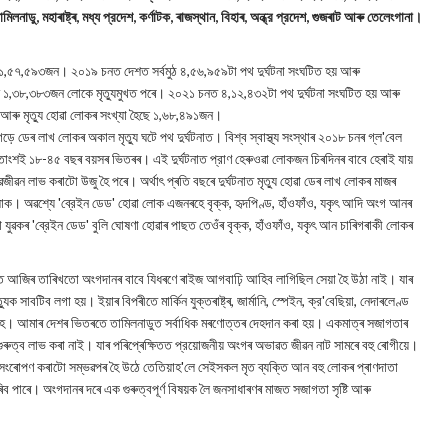
লনাডু, মহাৰাষ্ট্ৰ, মধ্য প্রদেশ, কর্ণাটক, ৰাজস্থান, বিহাৰ, অন্ধ্র প্রদেশ, গুজৰাট আৰু তেলেংগানা।
যা ১,৫৭,৫৯৩জন। ২০১৯ চনত দেশত সর্বমুঠ ৪,৫৬,৯৫৯টা পথ দুর্ঘটনা সংঘটিত হয় আৰু
ু ১,৩৮,৩৮৩জন লোকে মৃত্যুমুখত পৰে। ২০২১ চনত ৪,১২,৪৩২টা পথ দুর্ঘটনা সংঘটিত হয় আৰু
 আৰু মৃত্যু হোৱা লোকৰ সংখ্যা হৈছে ১,৬৮,৪৯১জন।
ড়ে ডেৰ লাখ লোকৰ অকাল মৃত্যু ঘটে পথ দুর্ঘটনাত। বিশ্ব স্বাস্থ্য সংস্থাৰ ২০১৮ চনৰ গ্ল'বেল
শতাংশই ১৮-৪৫ বছৰ বয়সৰ ভিতৰৰ। এই দুর্ঘটনাত প্রাণ হেৰুওৱা লোকজন চিৰদিনৰ বাবে হেৰাই যায়
 লাভ কৰাটো উজু হৈ পৰে। অৰ্থাৎ প্ৰতি বছৰে দুৰ্ঘটনাত মৃত্যু হোৱা ডেৰ লাখ লোকৰ মাজৰ
োক। অৱশ্যে 'ব্রেইন ডেড' হোৱা লোক এজনৰহে বৃক্ক, হৃদপিণ্ড, হাঁওফাঁও, যকৃৎ আদি অংগ আনৰ
 যুৱকৰ 'ব্রেইন ডেড' বুলি ঘোষণা হোৱাৰ পাছত তেওঁৰ বৃক্ক, হাঁওফাঁও, যকৃৎ আন চাৰিগৰাকী লোকৰ
 আজিৰ তাৰিখতো অংগদানৰ বাবে যিধৰণে ৰাইজ আগবাঢ়ি আহিব লাগিছিল সেয়া হৈ উঠা নাই। যাৰ
বটিব লগা হয়। ইয়াৰ বিপৰীতে মার্কিন যুক্তৰাষ্ট্ৰ, জার্মানি, স্পেইন, ক্র'বেছিয়া, নেদাৰলেণ্ড
ে। আমাৰ দেশৰ ভিতৰতে তামিলনাডুত সর্বাধিক মৰণোত্তৰ দেহদান কৰা হয়। একমাত্ৰ সজাগতাৰ
ুত্ব লাভ কৰা নাই। যাৰ পৰিপ্ৰেক্ষিতত প্রয়োজনীয় অংগৰ অভাৱত জীৱন নাট সামৰে বহু ৰোগীয়ে।
 সংৰোপণ কৰাটো সম্ভৱপৰ হৈ উঠে তেতিয়াহ'লে সেইসকল মৃত ব্যক্তি আন বহু লোকৰ প্ৰাণদাতা
 পাৰে। অংগদানৰ দৰে এক গুৰুত্বপূৰ্ণ বিষয়ক লৈ জনসাধাৰণৰ মাজত সজাগতা সৃষ্টি আৰু