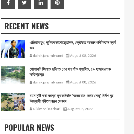
RECENT NEWS
এছিয়ান য়ুথ, জুনিয়ৰ ভাৰোত্তোলন, স্নেটছত অসমৰ পৰিস্মিতাৰ স্বৰ্ণ
জয়
dainik janambhumi
August 08, 2026
গোলাঘাট জিলাত দুদিনত ১৩৫খন গাঁও প্লাবিত, ৫৯ হাজাৰ লোক
ক্ষতিগ্রস্ত
dainik janambhumi
August 08, 2026
বানে সৃষ্টি কৰা সমস্যা দূৰ কৰিবলৈ ‘অসম বান-সহায় সেতু’ নিৰ্মাণ যুৱ
উদ্যোগী প্ৰীতম ৰঞ্জন ডেকাৰ
Nikimoni Kachari
August 08, 2026
POPULAR NEWS