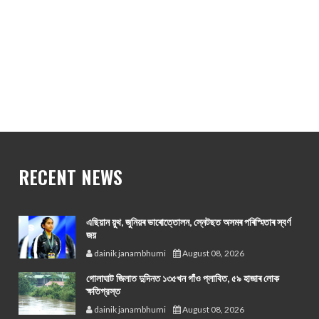
RECENT NEWS
এছিয়ান য়ুথ, জুনিয়ৰ ভাৰোত্তোলন, স্নেটছত অসমৰ পৰিস্মিতাৰ স্বৰ্ণ
জয়
dainik janambhumi
August 08, 2026
গোলাঘাট জিলাত দুদিনত ১৩৫খন গাঁও প্লাবিত, ৫৯ হাজাৰ লোক
ক্ষতিগ্রস্ত
dainik janambhumi
August 08, 2026