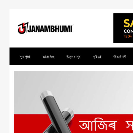
গৃহ পৃষ্ঠা
আঞ্চলিক
উত্তৰ-পূব
ক্ৰীড়া
জীৱনশৈলী