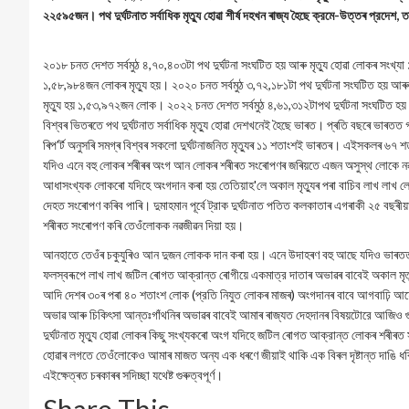
২২৫৯৫জন। পথ দুর্ঘটনাত সর্বাধিক মৃত্যু হোৱা শীর্ষ দহখন ৰাজ্য হৈছে ক্রমে-উত্তৰ প্রদেশ, তামি
২০১৮ চনত দেশত সর্বমুঠ ৪,৭০,৪০৩টা পথ দুর্ঘটনা সংঘটিত হয় আৰু মৃত্যু হোৱা লোকৰ সংখ্
১,৫৮,৯৮৪জন লোকৰ মৃত্যু হয়। ২০২০ চনত সর্বমুঠ ৩,৭২,১৮১টা পথ দুর্ঘটনা সংঘটিত হয় আৰ
মৃত্যু হয় ১,৫৩,৯৭২জন লোক। ২০২২ চনত দেশত সর্বমুঠ ৪,৬১,৩১২টাপথ দুর্ঘটনা সংঘটিত হয়
বিশ্বৰ ভিতৰতে পথ দুৰ্ঘটনাত সর্বাধিক মৃত্যু হোৱা দেশখনেই হৈছে ভাৰত। প্ৰতি বছৰে ভাৰতত গ
ৰিপ'ৰ্ট অনুসৰি সমগ্ৰ বিশ্বৰ সকলো দুর্ঘটনাজনিত মৃত্যুৰ ১১ শতাংশই ভাৰতৰ। এইসকলৰ ৬৭ 
যদিও এনে বহু লোকৰ শৰীৰৰ অংগ আন লোকৰ শৰীৰত সংৰোপণৰ জৰিয়তে এজন অসুস্থ লোকে নৱজীৱন
আধাসংখ্যক লোকৰো যদিহে অংগদান কৰা হয় তেতিয়াহ'লে অকাল মৃত্যুৰ পৰা বাচিব লাখ লাখ ল
দেহত সংৰোপণ কৰিব পাৰি। দুমাহমান পূর্বে ট্রাক দুর্ঘটনাত পতিত কলকাতাৰ এগৰাকী ২৫ বছৰীয়া
শৰীৰত সংৰোপণ কৰি তেওঁলোকক নৱজীৱন দিয়া হয়।
আনহাতে তেওঁৰ চকুযুৰিও আন দুজন লোকক দান কৰা হয়। এনে উদাহৰণ বহু আছে যদিও ভাৰতত
ফলস্বৰূপে লাখ লাখ জটিল ৰোগত আক্রান্ত ৰোগীয়ে একমাত্র দাতাৰ অভাৱৰ বাবেই অকাল মৃত্যুক সা
আদি দেশৰ ৩০ৰ পৰা ৪০ শতাংশ লোক (প্রতি নিযুত লোকৰ মাজৰ) অংগদানৰ বাবে আগবাঢ়ি আহ
অভাৱ আৰু চিকিৎসা আন্তঃগাঁথনিৰ অভাৱৰ বাবেই আমাৰ ৰাজ্যত দেহদানৰ বিষয়টোরে আজিও গুৰ
দুর্ঘটনাত মৃত্যু হোৱা লোকৰ কিছু সংখ্যকৰো অংগ যদিহে জটিল ৰোগত আক্রান্ত লোকৰ শৰীৰত
হোৱাৰ লগতে তেওঁলোকেও আমাৰ মাজত অন্য এক ধৰণে জীয়াই থাকি এক বিৰল দৃষ্টান্ত দাঙি ধৰিব
এইক্ষেত্ৰত চৰকাৰৰ সদিচ্ছা যথেষ্ট গুৰুত্বপূর্ণ।