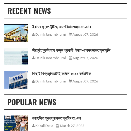
RECENT NEWS
ইৰানৰে যুদ্ধত টুটিছে আমেৰিকাৰ অস্ত্ৰ-ভাণ্ডাৰ
Dainik Janambhumi
August 07, 2026
শীঘ্ৰেই মুকলি হ'ব হৰমুজ প্রণালী, ইৰান-ওমানৰ মাজত বুজাবুজি
Dainik Janambhumi
August 07, 2026
ভিছাই বিশ্বজুৰি চাটাই কৰিলে ২৬০০ কৰ্মচাৰীক
Dainik Janambhumi
August 07, 2026
POPULAR NEWS
গুৱাহাটীত পুনৰ সুৰাসক্ত যুৱতীৰ তাণ্ডৱ
Kakali Deka
March 27, 2025