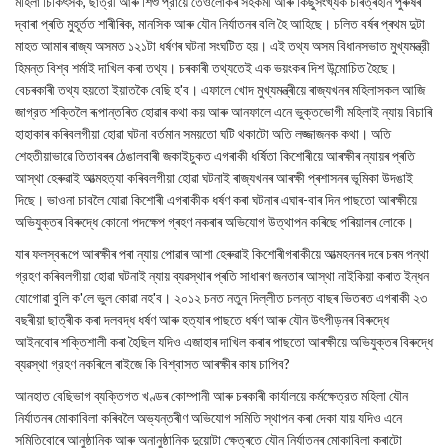
মহিলা চিকিৎসক, ছাত্রী আৰু শিশু প্রায়ে তেওঁলোকৰ সহকৰ্মী আৰু কিছুসংখ্যক চৰিত্ৰহীন পুৰুষৰ
দ্বাৰা প্ৰতি মুহূৰ্তত শাৰীৰিক, মানসিক আৰু যৌন নিৰ্যাতনৰ বলি হৈ আহিছে। চলিত বৰ্ষৰ প্ৰথম দুটা
মাহত আমাৰ ৰাজ্য অসমত ১২১টা ধৰ্ষণৰ ঘটনা সংঘটিত হয়। এই তথ্য অসম বিধানসভাত মুখ্যমন্ত্রী
হিমন্ত বিশ্ব শর্মাই দাখিল কৰা তথ্য। চৰকাৰী তথ্যতেই এক ভয়ংকৰ দিশ উন্মোচিত হৈছে।
বেচৰকাৰী তথ্য হয়তো ইয়াতকৈ বেছি হ'ব। এফালে খোদ মুখ্যমন্ত্ৰীয়ে ৰাজ্যখনৰ মহিলাসকল আজি
জাগ্রত শক্তিলৈ ৰূপান্তৰিত হোৱাৰ কথা কয় আৰু আনফালে এনে ভুক্তভোগী মহিলাই ন্যায় বিচাৰি
হাহাকাৰ কৰিবলগীয়া হোৱা ঘটনা বর্তমান সময়তো ঘটি থকাটো অতি লজ্জাজনক কথা। অতি
শেহতীয়াভাৱে তিতাবৰৰ ঠেঙালবাৰী জকাইচুকত এগৰাকী ধর্ষিতা কিশোৰীয়ে আৰক্ষীৰ ন্যায়ৰ প্ৰতি
আস্থা হেৰুৱাই আত্মহত্যা কৰিবলগীয়া হোৱা ঘটনাই ৰাজ্যখনৰ আৰক্ষী প্ৰশাসনৰ ভূমিকা উদঙাই
দিছে। ভাওনা চাবলৈ যোৱা কিশোৰী এগৰাকীক ধৰ্ষণ কৰা ঘটনাৰ এঘাৰ-বাৰ দিন পাছতো আৰক্ষীয়ে
অভিযুক্তৰ বিৰুদ্ধে কোনো পদক্ষেপ গ্ৰহণ নকৰাৰ অভিযোগ উত্থাপন কৰিছে পৰিয়ালৰ লোকে।
যাৰ ফলস্বৰূপে আৰক্ষীৰ পৰা ন্যায় পোৱাৰ আশা হেৰুৱাই কিশোৰীগৰাকীয়ে আত্মহননৰ দৰে চৰম পন্থা
গ্রহণ কৰিবলগীয়া হোৱা ঘটনাই ন্যায় ব্যৱস্থাৰ প্ৰতি সাধাৰণ জনতাৰ আস্থা নাইকিয়া কৰাত ইন্ধন
যোগোৱা বুলি ক'লে ভুল কোৱা নহ'ব। ২০১২ চনত নতুন দিল্লীত চলন্ত বাছৰ ভিতৰত এগৰাকী ২৩
বছৰীয়া ছাত্ৰীক কৰা দলবদ্ধ ধৰ্ষণ আৰু হত্যাৰ পাছতে ধর্ষণ আৰু যৌন উৎপীড়নৰ বিৰুদ্ধে
আইনবোৰ শক্তিশালী কৰা হৈছিল যদিও এজাহাৰ দাখিল কৰাৰ পাছতো আৰক্ষীয়ে অভিযুক্তৰ বিৰুদ্ধে
ব্যৱস্থা গ্রহণ নকৰিলে ৰাইজে কি বিশ্বাসত আৰক্ষীৰ কাষ চাপিব?
আনহাত বেছিভাগ ব্যক্তিগত খণ্ডৰ কোম্পানী আৰু চৰকাৰী কাৰ্যালয়ে কর্মক্ষেত্রত মহিলা যৌন
নির্যাতনৰ মোকাবিলা কৰিবলৈ অভ্যন্তৰীণ অভিযোগ সমিতি স্থাপন কৰা দেকা যায় যদিও এনে
সমিতিবোৰে আনুষ্ঠানিক আৰু অনানুষ্ঠানিক দুয়োটা ক্ষেত্ৰতে যৌন নির্যাতনৰ মোকাবিলা কৰাটো