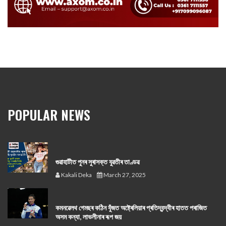
POPULAR NEWS
গুৱাহাটীত পুনৰ সুৰাসক্ত যুৱতীৰ তাণ্ডৱ
Kakali Deka
March 27, 2025
কমনৱেলথ গেমছৰ কঠিন যুঁজত অষ্ট্ৰেলিয়াৰ প্ৰতিদ্বন্দ্বীৰ হাতত পৰাজিত
অসম কন্যা, লাভলীনাৰ ৰূপ জয়