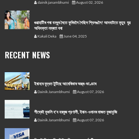
dainik janambhumi
August 02, 2026
গুৱাহাটীৰ পৰা বন্ধুৰ সৈতে ফুৰিবলৈ গৈছিল শ্বিলঙলৈ! আদবাটতে মৃত্যু যুৱ
অধিবক্তা নম্ৰতা বৰা
Kakali Deka
June 04, 2025
RECENT NEWS
ইৰানৰে যুদ্ধত টুটিছে আমেৰিকাৰ অস্ত্ৰ-ভাণ্ডাৰ
Dainik Janambhumi
August 07, 2026
শীঘ্ৰেই মুকলি হ'ব হৰমুজ প্রণালী, ইৰান-ওমানৰ মাজত বুজাবুজি
Dainik Janambhumi
August 07, 2026