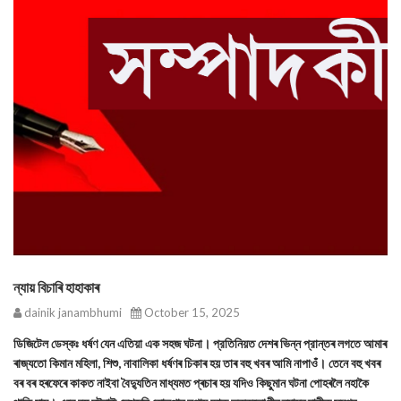
ন্যায় বিচাৰি হাহাকাৰ
dainik janambhumi
October 15, 2025
ডিজিটেল ডেস্কঃ ধর্ষণ যেন এতিয়া এক সহজ ঘটনা। প্রতিনিয়ত দেশৰ ভিন্ন প্রান্তৰ লগতে আমাৰ
ৰাজ্যতো কিমান মহিলা, শিশু, নাবালিকা ধৰ্ষণৰ চিকাৰ হয় তাৰ বহু খবৰ আমি নাপাওঁ। তেনে বহু খবৰ
বৰ বৰ হৰফেৰে কাকত নাইবা বৈদ্যুতিন মাধ্যমত প্ৰচাৰ হয় যদিও কিছুমান ঘটনা পোহৰলৈ নহাকৈ