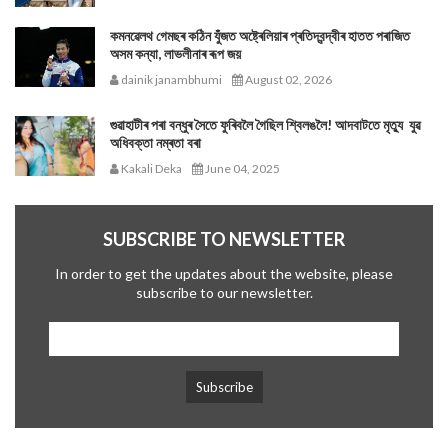
কমনৱেলথ গেমছৰ কঠিন যুঁজত অষ্ট্ৰেলিয়াৰ প্ৰতিদ্বন্দ্বীৰ হাতত পৰাজিত
অসম কন্যা, লাভলীনাৰ ৰূপ জয়
dainik janambhumi
August 02, 2026
গুৱাহাটীৰ পৰা বন্ধুৰ সৈতে ফুৰিবলৈ গৈছিল শ্বিলঙলৈ! আদবাটতে মৃত্যু যুৱ
অধিবক্তা নম্ৰতা বৰা
Kakali Deka
June 04, 2025
SUBSCRIBE TO NEWSLETTER
In order to get the updates about the website, please
subscribe to our newsletter.