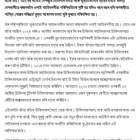
থাকি যায়। এনে বহু ঘটনাই দেশজুৰি তোলপাৰ লগায় আৰু ভুক্তভোগীৰ ন্যায়ৰ দাবীত সমগ্র
দেশবাসীয়ে ৰাজপথলৈ ওলাই আহিবলগীয়া পৰিস্থিতিৰো সৃষ্টি হয় যদিও বছৰ বছৰ ধৰি অপৰাধীয়ে
শাস্তি পোৱাৰ পৰিৱৰ্তে মুক্ত আকাশৰ তলত ঘূৰি ফুৰাহে পৰিলক্ষিত হয়।
যাৰ পৰিপ্ৰেক্ষিতত ভুক্তভোগীক ন্যায়ৰ দাবীত জনতা ৰাজপথলৈ ওলাই আহিবলগীয়া হয়। তেনে এক
ঘটনা আছিল ২০২৪ বৰ্ষৰ ৯ আগষ্টত কলকাতাৰ আৰ জি কৰ চিকিৎসা মহাবিদ্যালয় চিকিৎসালয়ত
সংঘটিত নৃশংস হত্যাকাণ্ড। এগৰাকী যুৱ স্নাতকোত্তৰ প্রশিক্ষার্থী চিকিৎসকক এটা চেমিনাৰ হলৰ
ভিতৰত ধৰ্ষণ কৰি অতি জঘন্যভাবে হত্যা কৰা হৈছিল। উক্ত ঘটনাৰ পাছতেই সমগ্র দেশজুৰি
উত্তাল প্রতিবাদ সাব্যস্ত কৰা হয়। অৱশ্যে উক্ত ঘটনাটোৱেই ভাৰতবৰ্ষত মহিলা চিকিৎসকৰ
ওপৰত ঘটা ধৰ্ষণ আৰু হত্যাৰ প্রথম ঘটনা নহয়। ইয়াৰ আগতেও ভাৰতবৰ্ষত এনে ধৰণৰ কেইবাটাও
কৰুণ ঘটনা ঘটিছিল। ২০১৪ চনত অসমতো একেধৰণৰ এক নৃশংস ঘটনা সংঘটিত হৈছিল।
ডিব্ৰুগড়ৰ অসম চিকিৎসা মহাবিদ্যালয় আৰু চিকিৎসালয়ৰ স্নাতকোত্তৰ প্রশিক্ষার্থী এগৰাকীক
চিকিৎসালয়ৰ বাৰ্ড এটেন্ডেন্টে তেওঁৰ বিভাগৰ আই চি ইউত ডিঙিৰ মাজেৰে অস্ত্রোপচাৰ কৰা
স্কেলপেল সুমুৱাই নির্মমভাবে হত্যা কৰিছিল। আনহাতে ২০২৩ চনতো কেৰালাত এগৰাকী ২৩
বছৰীয়া চিকিৎসা ইন্টার্নক চিকিৎসালয়ত কৰ্মৰত অৱস্থাত এজন সুৰাসক্ত ৰোগীয়ে অস্ত্রোপচাৰৰ
কেঁচীৰে মাৰাত্মকভাৱে আঘাত কৰি হত্যা কৰিছিল।
এইকেইটা ঘটনা মহিলা চিকিৎসকৰ সৈতে হোৱা ঘটনা। চিকিৎসকসকল, যাক আমি ভগৱানৰ অন্য এক
ৰূপ বুলি গণ্য কৰোঁ, যিয়ে মুমূর্ষু ৰোগী এজনক এক নতুন জীবন দানৰ বাবে অহর্নিশে কাম কৰি থাকে
সেইসকলৰ ওপৰতো এনে জঘন্য ঘটনা সংঘটিত কৰিবলৈকো কুণ্ঠাবোধ কৰা নাছিল এই
নৰপিশাচবোৰে।