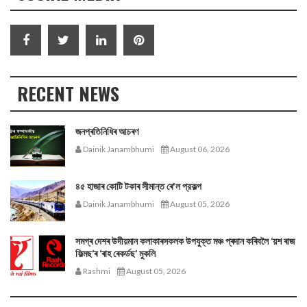
RECENT NEWS
জনপ্ৰতিনিধিৰ আচৰণ
Dainik Janambhumi
August 06, 2026
৪৫ হাজাৰ কোটি টকাৰ সীমান্ত ৰে'ল প্রকল্প
Dainik Janambhumi
August 05, 2026
সমগ্ৰ দেশৰ উদীয়মান কলাকাৰসকলক উপযুক্ত মঞ্চ প্ৰদান কৰিবলৈ ‘য়শ ৰাজ
ফিল্মছ’ৰ ‘ৰাহ ৰেকৰ্ডছ’ মুকলি
Rashmi
August 05, 2026