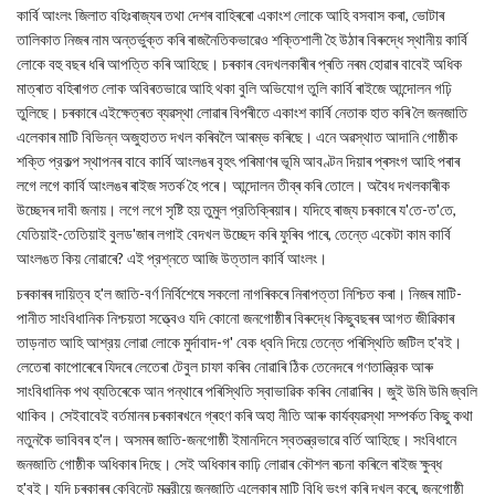
কার্বি আংলং জিলাত বহিঃৰাজ্যৰ তথা দেশৰ বাহিৰৰো একাংশ লোকে আহি বসবাস কৰা, ভোটাৰ
তালিকাত নিজৰ নাম অন্তর্ভুক্ত কৰি ৰাজনৈতিকভাৱেও শক্তিশালী হৈ উঠাৰ বিৰুদ্ধে স্থানীয় কাৰ্বি
লোকে বহু বছৰ ধৰি আপত্তি কৰি আহিছে। চৰকাৰ বেদখলকাৰীৰ প্ৰতি নৰম হোৱাৰ বাবেই অধিক
মাত্ৰাত বহিৰাগত লোক অবিৰতভাৱে আহি থকা বুলি অভিযোগ তুলি কাৰ্বি ৰাইজে আন্দোলন গঢ়ি
তুলিছে। চৰকাৰে এইক্ষেত্ৰত ব্যৱস্থা লোৱাৰ বিপৰীতে একাংশ কার্বি নেতাক হাত কৰি লৈ জনজাতি
এলেকাৰ মাটি বিভিন্ন অজুহাতত দখল কৰিবলৈ আৰম্ভ কৰিছে। এনে অৱস্থাত আদানি গোষ্ঠীক
শক্তি প্রকল্প স্থাপনৰ বাবে কাৰ্বি আংলঙৰ বৃহৎ পৰিমাণৰ ভূমি আবণ্টন দিয়াৰ প্ৰসংগ আহি পৰাৰ
লগে লগে কাৰ্বি আংলঙৰ ৰাইজ সতর্ক হৈ পৰে। আন্দোলন তীব্ৰ কৰি তোলে। অবৈধ দখলকাৰীক
উচ্ছেদৰ দাবী জনায়। লগে লগে সৃষ্টি হয় তুমুল প্রতিক্ৰিয়াৰ। যদিহে ৰাজ্য চৰকাৰে য'তে-ত'তে,
যেতিয়াই-তেতিয়াই বুলড'জাৰ লগাই বেদখল উচ্ছেদ কৰি ফুৰিব পাৰে, তেন্তে একেটা কাম কার্বি
আংলঙত কিয় নোৱাৰে? এই প্রশ্নতে আজি উত্তাল কার্বি আংলং।
চৰকাৰৰ দায়িত্ব হ'ল জাতি-বর্ণ নির্বিশেষে সকলো নাগৰিকৰে নিৰাপত্তা নিশ্চিত কৰা। নিজৰ মাটি-
পানীত সাংবিধানিক নিশ্চয়তা সত্ত্বেও যদি কোনো জনগোষ্ঠীৰ বিৰুদ্ধে কিছুবছৰৰ আগত জীৱিকাৰ
তাড়নাত আহি আশ্রয় লোৱা লোকে মুর্দাবাদ-গ' বেক ধ্বনি দিয়ে তেন্তে পৰিস্থিতি জটিল হ'বই।
লেতেৰা কাপোৰেৰে যিদৰে লেতেৰা টেবুল চাফা কৰিব নোৱাৰি ঠিক তেনেদৰে গণতান্ত্রিক আৰু
সাংবিধানিক পথ ব্যতিৰেকে আন পন্থাৰে পৰিস্থিতি স্বাভাৱিক কৰিব নোৱাৰিব। জুই উমি উমি জ্বলি
থাকিব। সেইবাবেই বৰ্তমানৰ চৰকাৰখনে গ্ৰহণ কৰি অহা নীতি আৰু কাৰ্যব্যৱস্থা সম্পর্কত কিছু কথা
নতুনকৈ ভাবিবৰ হ'ল। অসমৰ জাতি-জনগোষ্ঠী ইমানদিনে স্বতন্ত্রভাৱে বর্তি আহিছে। সংবিধানে
জনজাতি গোষ্ঠীক অধিকাৰ দিছে। সেই অধিকাৰ কাঢ়ি লোৱাৰ কৌশল ৰচনা কৰিলে ৰাইজ ক্ষুব্ধ
হ'বই। যদি চৰকাৰৰ কেবিনেট মন্ত্রীয়ে জনজাতি এলেকাৰ মাটি বিধি ভংগ কৰি দখল কৰে, জনগোষ্ঠী