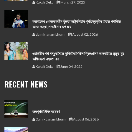
Kakali Deka
March 27, 2025
কমনৱেলথ গেমছৰ কঠিন যুঁজত অষ্ট্ৰেলিয়াৰ প্ৰতিদ্বন্দ্বীৰ হাতত পৰাজিত
অসম কন্যা, লাভলীনাৰ ৰূপ জয়
dainik janambhumi
August 02, 2026
গুৱাহাটীৰ পৰা বন্ধুৰ সৈতে ফুৰিবলৈ গৈছিল শ্বিলঙলৈ! আদবাটতে মৃত্যু যুৱ
অধিবক্তা নম্ৰতা বৰা
Kakali Deka
June 04, 2025
RECENT NEWS
জনপ্ৰতিনিধিৰ আচৰণ
Dainik Janambhumi
August 06, 2026