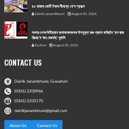
৪৫ হাজাৰ কোটি টকাৰ সীমান্ত ৰে'ল প্রকল্প
Dainik Janambhumi
August 05, 2026
সমগ্ৰ দেশৰ উদীয়মান কলাকাৰসকলক উপযুক্ত মঞ্চ প্ৰদান কৰিবলৈ ‘য়শ ৰাজ
ফিল্মছ’ৰ ‘ৰাহ ৰেকৰ্ডছ’ মুকলি
Rashmi
August 05, 2026
CONTACT US
Dainik Janambhumi, Guwahati
(0361) 2200966
(0361) 2203170
dainikjanambhumi@gmail.com
About Us
Contact Us