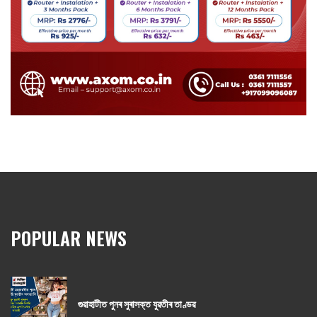
POPULAR NEWS
গুৱাহাটীত পুনৰ সুৰাসক্ত যুৱতীৰ তাণ্ডৱ