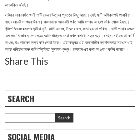
আতংকিত হ'বই।
বর্তমান ভাৰতবৰ্ষত খালী মাটি কেৱল উত্তৰ-পূবতহে কিছু আছে। সেই মাটি অধিকাংশই পাহাৰীয়া।
পাহাৰ মানেই সম্পদৰ ভঁৰাল। ৰাজস্থানৰ আৰাৱলী পৰ্বত ভাঙি সম্পদ আহৰণ কৰিব খোজা হৈছে।
পুঁজিপতিৰ একেধৰণৰ লুভীয়া দৃষ্টি, কাৰ্বি আংলং, উত্তৰ কাছাৰতো হয়তো পৰিছে। বাকী পাহাৰ অঞ্চল
মেঘালয়, মিজোৰাম, নগালেণ্ড আদি ৰাজ্যিত সেয়া দখল কৰাটো সহজ নহয়। সেইবাবেই হয়তো কার্বি
আংলং, উঃ কাছাৰক লক্ষ্য কৰি লোৱা হৈছে। এইক্ষেত্ৰত এটা জনগোষ্ঠীৰ স্বাৰ্থৰ লগত সাঙোৰ খাই
আছে পৰিৱেশ আৰু পাৰিপাৰ্শ্বিকতা সুৰক্ষাৰ প্ৰশ্ন। চৰকাৰে এই কথা আওকাণ কৰিব নালাগে।
Share This
SEARCH
SOCIAL MEDIA