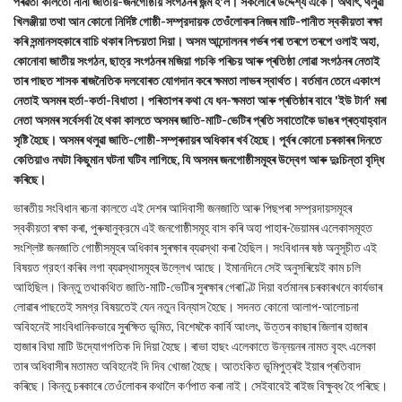
পৰৱৰ্তী কালতো নানা জাতীয়-জনগোষ্ঠীয় সংগঠনৰ জন্ম হ'ল। সকলোৰে উদ্দেশ্য একে। অর্থাৎ, থলুৱা
খিলঞ্জীয়া তথা আন কোনো নির্দিষ্ট গোষ্ঠী-সম্প্রদায়ক তেওঁলোকৰ নিজৰ মাটি-পানীত স্বকীয়তা ৰক্ষা
কৰি সন্মানসহকাৰে বাচি থকাৰ নিশ্চয়তা দিয়া। অসম আন্দোলনৰ গৰ্ভৰ পৰা তৰপে তৰপে ওলাই অহা,
কোনোবা জাতীয় সংগঠন, ছাত্র সংগঠনৰ মজিয়া গচকি পৰিচয় আৰু প্ৰতিষ্ঠা লোৱা সংগঠনৰ নেতাই
তাৰ পাছত শাসক ৰাজনৈতিক দলবোৰত যোগদান কৰে ক্ষমতা লাভৰ স্বাৰ্থত। বর্তমান তেনে একাংশ
নেতাই অসমৰ হৰ্তা-কর্তা-বিধাতা। পৰিতাপৰ কথা যে ধন-ক্ষমতা আৰু প্ৰতিষ্ঠাৰ বাবে 'ইউ টার্ন' মৰা
নেতা অসমৰ সৰ্বেসর্বা হৈ থকা কালতে অসমৰ জাতি-মাটি-ভেটিৰ প্ৰতি সবাতোকৈ ডাঙৰ প্ৰত্যাহ্বান
সৃষ্টি হৈছে। অসমৰ থলুৱা জাতি-গোষ্ঠী-সম্প্ৰদায়ৰ অধিকাৰ খৰ্ব হৈছে। পূৰ্বৰ কোনো চৰকাৰৰ দিনতে
কেতিয়াও নঘটা কিছুমান ঘটনা ঘটিব লাগিছে, যি অসমৰ জনগোষ্ঠীসমূহৰ উদ্বেগ আৰু দুঃচিন্তা বৃদ্ধি
কৰিছে।
ভাৰতীয় সংবিধান ৰচনা কালতে এই দেশৰ আদিবাসী জনজাতি আৰু পিছপৰা সম্প্রদায়সমূহৰ
স্বকীয়তা ৰক্ষা কৰা, পুৰুষানুক্রমে এই জনগোষ্ঠীসমূহ বাস কৰি অহা পাহাৰ-ভৈয়ামৰ এলেকাসমূহত
সংশ্লিষ্ট জনজাতি গোষ্ঠীসমূহৰ অধিকাৰ সুৰক্ষাৰ ব্যৱস্থা কৰা হৈছিল। সংবিধানৰ ষষ্ঠ অনুসূচীত এই
বিষয়ত গ্রহণ কৰিব লগা ব্যৱস্থাসমূহৰ উল্লেখ আছে। ইমানদিনে সেই অনুসৰিয়েই কাম চলি
আহিছিল। কিন্তু তথাকথিত জাতি-মাটি-ভেটিৰ সুৰক্ষাৰ গেৰাণ্টি দিয়া বৰ্তমানৰ চৰকাৰখনে কাৰ্যভাৰ
লোৱাৰ পাছতেই সমগ্র বিষয়তেই যেন নতুন বিন্যাস হৈছে। সদনত কোনো আলাপ-আলোচনা
অবিহনেই সাংবিধানিকভাৱে সুৰক্ষিত ভূমিত, বিশেষকৈ কার্বি আংলং, উত্তৰ কাছাৰ জিলাৰ হাজাৰ
হাজাৰ বিঘা মাটি উদ্যোগপতিক দি দিয়া হৈছে। ৰাভা হাছং এলেকাতে উন্নয়নৰ নামত বৃহৎ এলেকা
তাৰ অধিবাসীৰ মতামত অবিহনেই দি দিব খোজা হৈছে। আতংকিত ভূমিপুত্ৰই ইয়াৰ প্ৰতিবাদ
কৰিছে। কিন্তু চৰকাৰে তেওঁলোকৰ কথালৈ কৰ্ণপাত কৰা নাই। সেইবাবেই ৰাইজ বিক্ষুব্ধ হৈ পৰিছে।