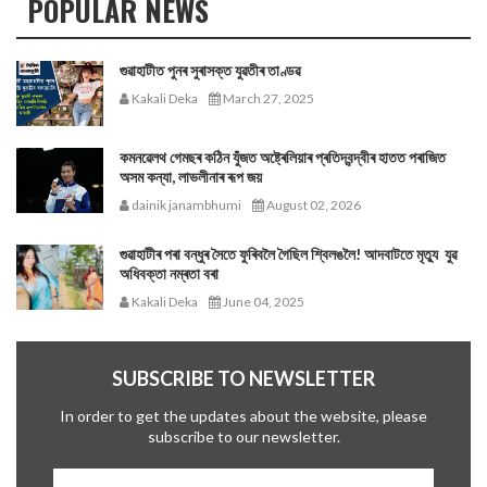
POPULAR NEWS
গুৱাহাটীত পুনৰ সুৰাসক্ত যুৱতীৰ তাণ্ডৱ
Kakali Deka
March 27, 2025
কমনৱেলথ গেমছৰ কঠিন যুঁজত অষ্ট্ৰেলিয়াৰ প্ৰতিদ্বন্দ্বীৰ হাতত পৰাজিত
অসম কন্যা, লাভলীনাৰ ৰূপ জয়
dainik janambhumi
August 02, 2026
গুৱাহাটীৰ পৰা বন্ধুৰ সৈতে ফুৰিবলৈ গৈছিল শ্বিলঙলৈ! আদবাটতে মৃত্যু যুৱ
অধিবক্তা নম্ৰতা বৰা
Kakali Deka
June 04, 2025
SUBSCRIBE TO NEWSLETTER
In order to get the updates about the website, please
subscribe to our newsletter.