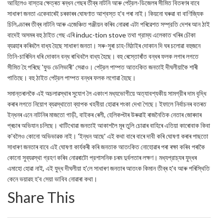
আহিলেও বাস্তৱ ক্ষেত্ৰত ৰন্ধন গেছৰ তীব্ৰ নাটনি আৰু পেট্রল-ডিজেলৰ সীমিত বিতৰণৰ বাবে
সাধাৰণ জনতা একেবাৰেই চৰকাৰৰ ঘোষণাত আশ্বস্ত হ'ব পৰা নাই। কিয়নো ঘৰুৱা বা বাণিজ্যিক
চিলিণ্ডাৰৰ তীব্ৰ নাটনি আৰু এজেঞ্চিত পঞ্জীয়ন কৰিব নোৱৰা এটা পৰিৱেশত সম্প্রতি দেশৰ আন ঠাই
বাদেই অসমৰ বহু ঠাইত গেছ এৰি induc-tion stove তথা গ্রাম্য এলেকাত খৰিৰ চৌকা
ব্যৱহাৰ কৰিবলৈ বাধ্য হৈছে সাধাৰণ জনতা। সৰু-সুৰা চাহ-মিঠাইৰ দোকান দি ঘৰ চলোৱা বহুজনে
তিনি-চাৰিদিন ধৰি দোকান বন্ধ ৰাখিবলৈ বাধ্য হৈছে। বহু ৰেস্তোৰাঁত বন্ধৰ ফলক লগাৰ লগতে
সীমিত হৈ পৰিছে 'ফুড ডেলিভাৰী' সেৱাও। পেট্রল পাম্পত আতংকিত জনতাই দীঘলীয়াকৈ শাৰী
পাতিছে। বহু ঠাইত পেট্রল পাম্পত বন্ধৰ ফলক লগোৱা হৈছে।
সমান্তৰালকৈ এই অচলাৱস্থাৰ সুযোগ লৈ একাংশ মধ্যভোগীয়ে অত্যাবশ্যকীয় সামগ্রীৰ দাম বৃদ্ধি
কৰাৰ লগতে নিয়োগ ব্যৱস্থাতো ব্যাপক খহনীয়া হোৱাৰ শংকা দেখা গৈছে। ইফালে নিৰ্বাচনৰ বতৰত
ইন্ধনৰ এনে নাটনিৰ মাজতো গাড়ী, বাইকৰ ৰেলী, হেলিকপ্টাৰ উৰুৱাই ৰাজনৈতিক নেতাৰ জোৰদাৰ
প্ৰচাৰ অভিযান চলিছে। খাটিখোৱা জনতাই আকাশলৈ মূৰ তুলি চোৱাৰ বাহিৰে এতিয়া কাৰোবাক কিবা
ক'বলৈও কোনো অভিভাৱক নাই। 'ইন্ধন আছে' এই কথা বাৰে বাৰে দাবী কৰি ঘোষণা কৰাৰ পাছতো
সাধাৰণ জনতাৰ বাবে এই ঘোষণা কাৰ্যকৰী কৰি জনতাক আতংকিত নোহোৱাৰ পৰা ৰক্ষা কৰিব পৰাকৈ
কোনো সুব্যৱস্থা গ্রহণ কৰিব নোৱৰাটো প্রশাসনিক চৰম দুৰ্বলতাৰ লক্ষণ। মধ্যপ্রাচ্যৰ যুদ্ধৰ
এমাহো হোৱা নাই, এই যুদ্ধ দীঘলীয়া হ'লে সাধাৰণ জনতাৰ আতংক কিমান তীব্ৰ হ'ব আৰু পৰিস্থিতি
কেনে ভয়াৱহ হ'ব সেয়া ভাবিব নোৱাৰা কথা।
Share This