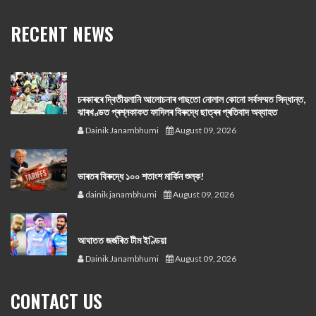
RECENT NEWS
চৰকাৰৰে দ্বিতীয়লানি আলোচনাৰ পাছতো নোলাল কোনো সর্বসম্মত সিদ্ধান্ত,
ঝাৰখণ্ডত প্ৰশ্নকাকত ফাদিলৰ বিৰুদ্ধে ছাত্ৰৰ প্ৰতিবাদ অব্যাহত
Dainik Janambhumi
August 09, 2026
ভাৰতৰ বিৰুদ্ধে ১০০ শতাংশ মার্কিন শুল্ক!
dainik janambhumi
August 09, 2026
আঘাতত জৰ্জৰিত টীম ইণ্ডিয়া
Dainik Janambhumi
August 09, 2026
CONTACT US