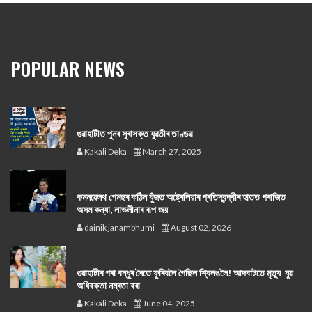
POPULAR NEWS
গুৱাহাটীত পুনৰ সুৰাসক্ত যুৱতীৰ তাণ্ডৱ
Kakali Deka
March 27, 2025
কমনৱেলথ গেমছৰ কঠিন যুঁজত অষ্ট্ৰেলিয়াৰ প্ৰতিদ্বন্দ্বীৰ হাতত পৰাজিত
অসম কন্যা, লাভলীনাৰ ৰূপ জয়
dainik janambhumi
August 02, 2026
গুৱাহাটীৰ পৰা বন্ধুৰ সৈতে ফুৰিবলৈ গৈছিল শ্বিলঙলৈ! আদবাটতে মৃত্যু যুৱ
অধিবক্তা নম্ৰতা বৰা
Kakali Deka
June 04, 2025