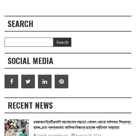
SEARCH
SOCIAL MEDIA
RECENT NEWS
চৰকাৰৰে দ্বিতীয়লানি আলোচনাৰ পাছতো নোলাল কোনো সর্বসম্মত সিদ্ধান্ত,
ঝাৰখণ্ডত প্ৰশ্নকাকত ফাদিলৰ বিৰুদ্ধে ছাত্ৰৰ প্ৰতিবাদ অব্যাহত
Dainik Janambhumi
August 09, 2026