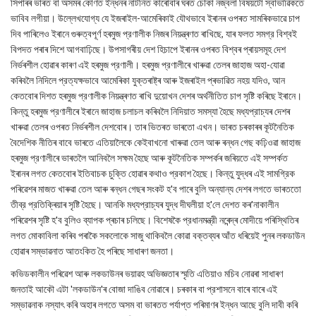
সিপাৰৰ ভাৰত বা অসমৰ কোণত ইন্ধনৰ নাটনিত কাৰোবাৰ ঘৰত চৌকা নজ্বলা বিষয়টো স্বাভাৱিকতে
ভাবিব লগীয়া। উল্লেখযোগ্য যে ইজৰাইল-আমেৰিকাই যৌথভাবে ইৰানৰ ওপৰত সামৰিকভাৱে চাপ
দিব পাৰিলেও ইৰানে গুৰুত্বপূৰ্ণ হৰমুজ প্রণালীক নিজৰ নিয়ন্ত্ৰণত ৰাখিছে, যাৰ ফলত সমগ্র বিশ্বই
বিপদত পৰাৰ দিশে আগবাঢ়িছে। উপসাগৰীয় দেশ হিচাপে ইৰানৰ ওপৰত বিশ্বৰ প্ৰায়সমূহ দেশ
নিৰ্ভৰশীল হোৱাৰ কাৰণ এই হৰমুজ প্রণালী। হৰমুজ প্রণালীৰে খাৰুৱা তেলৰ জাহাজ অহা-যোৱা
কৰিবলৈ নিদিলে প্রত্যক্ষভাবে আমেৰিকা যুক্তৰাষ্ট্ৰ আৰু ইজৰাইল প্ৰভাৱিত নহয় যদিও, আন
কেতবোৰ দিশত হৰমুজ প্রণালীক নিয়ন্ত্ৰণত ৰাখি দুয়োখন দেশৰ অৰ্থনীতিত চাপ সৃষ্টি কৰিছে ইৰানে।
কিন্তু হৰমুজ প্রণালীৰে ইৰানে জাহাজ চলাচল কৰিবলৈ নিদিয়াত সমস্যা হৈছে মধ্যপ্রাচ্যৰ দেশৰ
খাৰুৱা তেলৰ ওপৰত নিৰ্ভৰশীল দেশবোৰ। তাৰ ভিতৰত ভাৰতো এখন। ভাৰত চৰকাৰৰ কূটনৈতিক
বৈদেশিক নীতিৰ বাবে ভাৰতে এতিয়ালৈকে কেইবাখনো খাৰুৱা তেল আৰু ৰন্ধন গেছ কঢ়িওৱা জাহাজ
হৰমুজ প্রণালীৰে ভাৰতলৈ আনিবলৈ সক্ষম হৈছে আৰু কূটনৈতিক সম্পৰ্কৰ জৰিয়তে এই সম্পৰ্কত
ইৰানৰ লগত কেতবোৰ ইতিবাচক চুক্তি হোৱাৰ কথাও প্রকাশ হৈছে। কিন্তু যুদ্ধৰ এই সামগ্রিক
পৰিৱেশৰ মাজত খাৰুৱা তেল আৰু ৰন্ধন গেছৰ সংকট হ'ব পাৰে বুলি অন্যান্য দেশৰ লগতে ভাৰততো
তীব্র প্রতিক্ৰিয়াৰ সৃষ্টি হৈছে। আনকি মধ্যপ্রাচ্যৰ যুদ্ধ দীঘলীয়া হ'লে দেশত কৰ'নাকালীন
পৰিৱেশৰ সৃষ্টি হ'ব বুলিও ব্যাপক প্ৰচাৰ চলিছে। বিশেষকৈ প্রধানমন্ত্রী নৰেন্দ্ৰ মোদীয়ে পৰিস্থিতিৰ
লগত মোকাবিলা কৰিব পৰাকৈ সকলোকে সাজু থাকিবলৈ কোৱা বক্তব্যৰ আঁত ধৰিয়েই পুনৰ লকডাউন
হোৱাৰ সম্ভাৱনাত আতংকিত হৈ পৰিছে সাধাৰণ জনতা।
কভিডকালীন পৰিৱেশ আৰু লকডাউনৰ ভয়াৱহ অভিজ্ঞতাৰ স্মৃতি এতিয়াও মচিব নোৱৰা সাধাৰণ
জনতাই আকৌ এটা 'লকডাউন'ৰ বোজা দাঙিব নোৱাৰে। চৰকাৰ বা প্রশাসনে বাৰে বাৰে এই
সম্ভাৱনাক নস্যাৎ কৰি অহাৰ লগতে অসম বা ভাৰতত পর্যাপ্ত পৰিমাণৰ ইন্ধন আছে বুলি দাবী কৰি