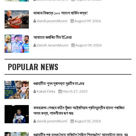
ভাৰতৰ বিৰুদ্ধে ১০০ শতাংশ মার্কিন শুল্ক!
dainik janambhumi
August 09, 2026
আঘাতত জৰ্জৰিত টীম ইণ্ডিয়া
Dainik Janambhumi
August 09, 2026
POPULAR NEWS
গুৱাহাটীত পুনৰ সুৰাসক্ত যুৱতীৰ তাণ্ডৱ
Kakali Deka
March 27, 2025
কমনৱেলথ গেমছৰ কঠিন যুঁজত অষ্ট্ৰেলিয়াৰ প্ৰতিদ্বন্দ্বীৰ হাতত পৰাজিত
অসম কন্যা, লাভলীনাৰ ৰূপ জয়
dainik janambhumi
August 02, 2026
গুৱাহাটীৰ পৰা বন্ধুৰ সৈতে ফুৰিবলৈ গৈছিল শ্বিলঙলৈ! আদবাটতে মৃত্যু যুৱ