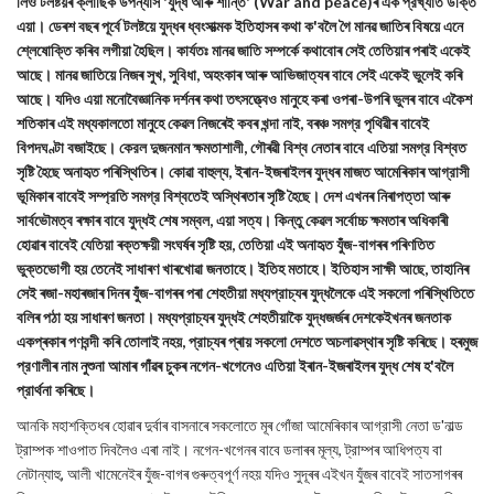
লিও টলষ্টয়ৰ ক্লাছিক উপন্যাস 'যুদ্ধ আৰু শান্তি' (War and peace)ৰ এক প্রখ্যাত উক্তি
এয়া। ডেৰশ বছৰ পূৰ্বে টলষ্টয়ে যুদ্ধৰ ধ্বংসাত্মক ইতিহাসৰ কথা ক'বলৈ গৈ মানৱ জাতিৰ বিষয়ে এনে
শ্লেষোক্তি কৰিব লগীয়া হৈছিল। কার্যতঃ মানৱ জাতি সম্পর্কে কথাবোৰ সেই তেতিয়াৰ পৰাই একেই
আছে। মানৱ জাতিয়ে নিজৰ সুখ, সুবিধা, অহংকাৰ আৰু আভিজাত্যৰ বাবে সেই একেই ভুলেই কৰি
আছে। যদিও এয়া মনোবৈজ্ঞানিক দৰ্শনৰ কথা তৎসত্ত্বেও মানুহে কৰা ওপৰা-উপৰি ভুলৰ বাবে একৈশ
শতিকাৰ এই মধ্যকালতো মানুহে কেৱল নিজৰেই কবৰ খন্দা নাই, বৰঞ্চ সমগ্র পৃথিৱীৰ বাবেই
বিপদঘণ্টা বজাইছে। কেরল দুজনমান ক্ষমতাশালী, গৌৰৱী বিশ্ব নেতাৰ বাবে এতিয়া সমগ্র বিশ্বত
সৃষ্টি হৈছে অনাহৃত পৰিস্থিতিৰ। কোৱা বাহুল্য, ইৰান-ইজৰাইলৰ যুদ্ধৰ মাজত আমেৰিকাৰ আগ্রাসী
ভূমিকাৰ বাবেই সম্প্রতি সমগ্র বিশ্বতেই অস্থিৰতাৰ সৃষ্টি হৈছে। দেশ এখনৰ নিৰাপত্তা আৰু
সাৰ্বভৌমত্ব ৰক্ষাৰ বাবে যুদ্ধই শেষ সম্বল, এয়া সত্য। কিন্তু কেৱল সর্বোচ্চ ক্ষমতাৰ অধিকাৰী
হোৱাৰ বাবেই যেতিয়া ৰক্তক্ষয়ী সংঘৰ্ষৰ সৃষ্টি হয়, তেতিয়া এই অনাহৃত যুঁজ-বাগৰৰ পৰিণতিত
ভুক্তভোগী হয় তেনেই সাধাৰণ খাৰখোৱা জনতাহে। ইতিহ মতাহে। ইতিহাস সাক্ষী আছে, তাহানিৰ
সেই ৰজা-মহাৰজাৰ দিনৰ যুঁজ-বাগৰৰ পৰা শেহতীয়া মধ্যপ্রাচ্যৰ যুদ্ধলৈকে এই সকলো পৰিস্থিতিতে
বলিৰ পঠা হয় সাধাৰণ জনতা। মধ্যপ্রাচ্যৰ যুদ্ধই শেহতীয়াকৈ যুদ্ধজৰ্জৰ দেশকেইখনৰ জনতাক
একপ্ৰকাৰ পণবন্দী কৰি তোলাই নহয়, প্রাচ্যৰ প্ৰায় সকলো দেশতে অচলাৱস্থাৰ সৃষ্টি কৰিছে। হৰমুজ
প্রণালীৰ নাম নুশুনা আমাৰ গাঁৱৰ চুকৰ নগেন-খগেনেও এতিয়া ইৰান-ইজৰাইলৰ যুদ্ধ শেষ হ'বলৈ
প্রার্থনা কৰিছে।
আনকি মহাশক্তিধৰ হোৱাৰ দুৰ্বাৰ বাসনাৰে সকলোতে মূৰ গোঁজা আমেৰিকাৰ আগ্রাসী নেতা ড'নাল্ড
ট্রাম্পক শাওপাত দিবলৈও এৰা নাই। নগেন-খগেনৰ বাবে ডলাৰৰ মূল্য, ট্রাম্পৰ আধিপত্য বা
নেটান্যাহু, আলী খামেনেইৰ যুঁজ-বাগৰ গুৰুত্বপূৰ্ণ নহয় যদিও সুদূৰৰ এইখন যুঁজৰ বাবেই সাতসাগৰৰ