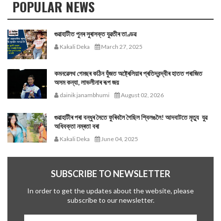
POPULAR NEWS
গুৱাহাটীত পুনৰ সুৰাসক্ত যুৱতীৰ তাণ্ডৱ
Kakali Deka
March 27, 2025
কমনৱেলথ গেমছৰ কঠিন যুঁজত অষ্ট্ৰেলিয়াৰ প্ৰতিদ্বন্দ্বীৰ হাতত পৰাজিত
অসম কন্যা, লাভলীনাৰ ৰূপ জয়
dainik janambhumi
August 02, 2026
গুৱাহাটীৰ পৰা বন্ধুৰ সৈতে ফুৰিবলৈ গৈছিল শ্বিলঙলৈ! আদবাটতে মৃত্যু যুৱ
অধিবক্তা নম্ৰতা বৰা
Kakali Deka
June 04, 2025
SUBSCRIBE TO NEWSLETTER
In order to get the updates about the website, please
subscribe to our newsletter.