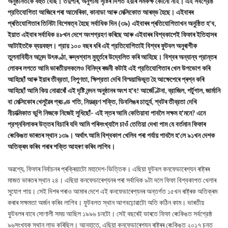
অনুষ্ঠানতকৈ বহুত বেছি। তদুপৰি, অনুগামী সৃষ্টিৰ দিশত ইয়াৰ সমকক্ষ কোনো নাই। এই সর্বশ্রেষ্ঠ
প্রতিযোগিতা আজিৰে পৰা আমেৰিকা, কানাডা আৰু মেক্সিকোত আৰম্ভ হৈছে। এইবাৰৰ
প্ৰতিযোগিতাৰ তিনিটা বিশেষত্ব হৈছে সর্বাধিক দিন (৩৯) এইবাৰৰ প্ৰতিযোগিতাখন অনুষ্ঠিত হ'ব,
ইয়াত এইবাৰ সৰ্বাধিক ৪৮খন দেশে অংশগ্রহণ কৰিছে আৰু এইবাৰৰ বিশ্বকাপেই ফিফাৰ ইতিহাসৰ
আটাইতকৈ ব্যয়বহুল। প্রায় ১০০ বছৰ ধৰি এই প্রতিযোগিতাই বিশ্বৰ ফুটবল অনুৰাগীক
তুলনাবিহীন আনন্দ উৎকণ্ঠা, ৰুদ্ধশ্বাস মুহূৰ্তৰে উদ্বেলিত কৰি আহিছে। বিশ্বৰ অন্যান্য প্রান্তৰ
লোকৰ লগতে আমি ভাৰতীয়সকলেও বিনিদ্ৰ ৰজনী কটাই এই প্রতিযোগিতাৰ খেল উপভোগ কৰি
আহিছোঁ আৰু ইয়াৰ তীব্রতা, নিপুণতা, ক্ষিপ্রতা দেখি বিস্ময়াভিভূত হৈ আক্ষেপেৰে প্ৰশ্ন কৰি
আহিছোঁ আমি কিয় নোৱাৰোঁ এই দৃষ্টি নন্দন অনুষ্ঠানৰ অংশ হ'ব! আর্জেণ্টিনা, ব্রাজিল, পৰ্টুগাল, জার্মানি
বা মেক্সিকোৰ খেলুৱৈৰ প্ৰচণ্ড গতি, নিয়ন্ত্রণ শক্তি, ডিবলিঙৰ চাতুর্য, শ্বটৰ তীব্রতা দেখি
নীচাত্মিকাত ভুগি নিজকে নিজেই সুধিছোঁ- এই স্তৰ আমি কেতিয়াবা পাবলৈ সক্ষম হ'মনে? এনে
প্রশ্নবিলাকৰ উত্তৰ বিচাৰি যদি আমি পৰিসংখ্যালৈ চাওঁ তেতিয়া দেখা পাম যে বৰ্তমান ফিফাৰ
ৰেংকিঙত ভাৰতৰ স্থান ১৩৯। অর্থাৎ আমি বিশ্বকাপ খেলিব পৰা পৰ্যায় পাবলৈ হ'লে ৯১খন দেশক
অতিক্ৰম কৰিব পৰাৰ শক্তি আহৰণ কৰিব লাগিব।
অৱশ্যে, ফিফাৰ নিৰ্বাচনৰ প্ৰক্ৰিয়াটো মহাদেশ-ভিত্তিক। এছিয়া ফুটবল কনফেডাৰেশ্যন ৰাষ্ট্ৰৰ
মাজত ভাৰতৰ স্থান ২৪। এছিয়া কনফেডাৰেশ্যনৰ পৰা সৰ্বাধিক ৯টা দলে ফিফা বিশ্বকাপত খেলাৰ
সুযোগ পায়। সেই দিশৰ পৰাও আমাৰ দেশে এই কনফেডাৰেশ্যনৰ অন্তৰ্গত ১৫খন ৰাষ্ট্ৰক অতিক্ৰম
কৰাৰ সক্ষমতা অর্জন কৰিব লাগিব। ফুটবলত স্থান আগবঢ়োৱাটো অতি কঠিন কাম। ভাৰতীয়
ফুটবলৰ বাবে সোণালী সময় আছিল ১৯৯৬ চনটো। সেই বছৰেই ভাৰতে ফিফা ৰেংকিঙত সর্বশ্রেষ্ঠ
৯৬সংখ্যক স্থান লাভ কৰিছিল। আনহাতে, এছিয়া কনফেডাৰেশ্যন ৰাষ্ট্ৰৰ ৰেংকিঙত ২০১৭ চনত