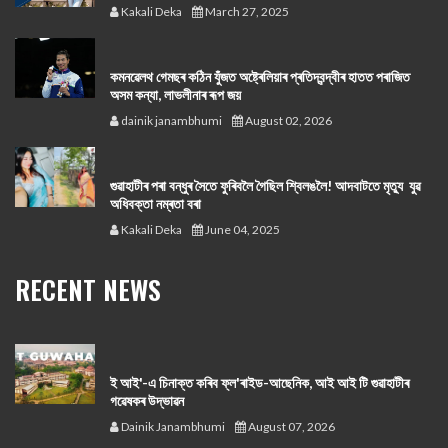
Kakali Deka
March 27, 2025
কমনৱেলথ গেমছৰ কঠিন যুঁজত অষ্ট্ৰেলিয়াৰ প্ৰতিদ্বন্দ্বীৰ হাতত পৰাজিত
অসম কন্যা, লাভলীনাৰ ৰূপ জয়
dainik janambhumi
August 02, 2026
গুৱাহাটীৰ পৰা বন্ধুৰ সৈতে ফুৰিবলৈ গৈছিল শ্বিলঙলৈ! আদবাটতে মৃত্যু যুৱ
অধিবক্তা নম্ৰতা বৰা
Kakali Deka
June 04, 2025
RECENT NEWS
ই আই'-এ চিনাক্ত কৰিব ফ্ল'ৰাইড-আছেনিক, আই আই টি গুৱাহাটীৰ
গৱেষকৰ উদ্ভাৱন
Dainik Janambhumi
August 07, 2026