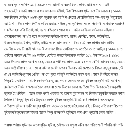
ভাৰতৰ স্থান আছিল ১১। ২০১৫ চনত আকৌ ভাৰতৰ ফিফা ৰেংকিং আছিল ১৭৩। এই
তথ্যকেইটাৰ পৰাই গম পোৱা যায় আমাৰ ভাৰতীয়ই কিয় বিশ্বকাপ ফুটবল খেলিব নোৱাৰে। ১৯৯৬
চনৰ ফিফাৰ ৰেংকিঙৰ ৯৬সংখ্যক স্থানৰ পৰা আমি উধাবতো নোৱাৰিলোঁৱেই বৰঞ্চ বহু দূৰ পিছুৱাইহে
আহিলোঁ। ইয়াৰ কাৰণ কি? সামর্থ্যৰ অভাৱ নে ইচ্ছা, আন্তৰিকতা আৰু পেছাদাৰী মনোভাবৰ অভাব?
সৰু উদাহৰণ এটা দিলেই এই প্রশ্নৰ উত্তৰ পোৱা যাব। এইবাৰৰ ফিফা বর্ল্ডকাপত এছিয়ান
ফেডাৰেশ্যনৰ পৰা ৯টা দলে অংশগ্ৰহণ কৰিছে-জাপান, ছাউথ কোৰিয়া, ইৰান, অষ্ট্ৰেলিয়া,
উজবেকিস্তান, ইৰাক, কাটাৰ, ছৌডি আৰব আৰু জর্ডান। ইয়াৰে দুটা দল জাপান আৰু ছাউথ
কোৰিয়াক বাদ দি বাকী ৭টা দলেই এসময়ত ফিফা ৰেংকিঙত ভাৰততকৈ তলত আছিল। ১৯৯৬ চনত
যেতিয়া ভাৰতৰ ৰেংকিং ৯৬ আছিল, তেতিয়া উজবেকিস্তানৰ আছিল ১১৯, ইৰাকৰ ১৩৯। ১৯৯৩
চনত ইৰানৰ ৰেংকিং আছিল ১২২, ২০১০ত কাটাৰৰ ৰেংকিং ১১৩, ২০১৭ত ছৌডি আৰবৰ ১২৬, ২০১৪
চনত অষ্ট্ৰেলিয়াৰ ১০২। যোৱা এটা বা ডেৰটা দশকৰ ভিতৰত এই দেশবোৰে নিজক বহু দূৰ আগবঢ়াই
লৈ গৈ আজি বিশ্বকাপ খেলিব পৰা যোগ্যতা আঁজুৰি আনিবলৈ সক্ষম হ'ল। ইয়াৰ বিপৰীতে ভাৰত
পিছুৱাইহে থাকিল। আমাৰ দেশৰ গাঁৱে-ভূঞে, নগৰে-চহৰে এসময়ত ফুটবল সংস্কৃতি এটা আছিল।
বর্ল্ডকাপ খেলিবলৈ সক্ষম নহ'লেও ৰাজ্য বা দেশৰ ভিতৰত হোৱা প্রতিযোগিতাবিলাককে লৈ অনুৰাগী
ব্যস্ত হৈ পৰিছিল। ইয়াৰ মাজৰ পৰাই ওলোৱা বহু তাৰকা ফুটবলাৰে বহু দিনলৈ অনুৰাগীৰ হৃদয়ত স্থান
লৈছিল। কিন্তু ক্ৰিকেটৰ উত্থানে দেশৰ ফুটবল সংস্কৃতিটো নষ্ট কৰি পেলালে। তৎসত্ত্বেও
এতিয়াও ফুটবলৰ প্ৰতি মানুহৰ হাবিয়াস একেবাৰে নোহোৱা হৈ যোৱা নাই। কিন্তু এতিয়াৰ পৰিৱেশত
ফুটবলৰ উত্তৰণ ঘটাবলৈ বা ইয়াক বিশ্ব মানৰ কৰি তুলিবলৈ অসাধাৰণ প্ৰচেষ্টা চলাব লাগিব।
গ্রাম্য পৰ্যায়ৰ ফুটবলক অত্যাধুনিক সুবিধা, কৌশলেৰে সমৃদ্ধ কৰিব পৰা শক্তিশালী গাঁথনি এটা গঢ়ি