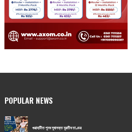
POPULAR NEWS
গুৱাহাটীত পুনৰ সুৰাসক্ত যুৱতীৰ তাণ্ডৱ