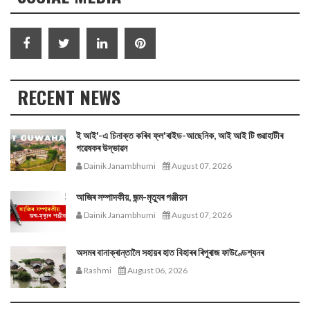
RECENT NEWS
ই আই'-এ চিনাক্ত কৰিব ফ্ল'ৰাইড-আছেনিক, আই আই টি গুৱাহাটীৰ
গৱেষকৰ উদ্ভাৱন
Dainik Janambhumi
August 07, 2026
আজিৰ সম্পাদকীয়, জন্ম-মৃত্যুৰ পঞ্জীয়ন
Dainik Janambhumi
August 07, 2026
অসমৰ বানাক্ৰান্তালৈ সহায়ৰ হাত বিহাৰৰ ৰিপুৰাজ ফাউণ্ডেশ্যনৰ
Rashmi
August 06, 2026