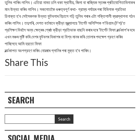
তুলিব পাৰিব লাগিব। এতিয়া নামত চলি থকা স্থানীয়, জিলা বা ৰাজ্যিক স্তৰৰ প্ৰতিযোগিতাবিলাকৰ
মান উন্নত কৰিব লাগিব। সকলোতকৈ গুৰুত্বপূৰ্ণ কথা- গ্রাম্য পৰ্যায়ৰ পৰা যিবিলাক প্রতিভা
চিনাক্ত হ'ব সেইসকলক উন্নত ফুটবলাৰ হিচাপে গঢ়ি তুলিব পৰাৰ এটা শক্তিশালী ব্যৱস্থাপনা গঠন
কৰিব লাগিব। তদুপৰি, দেশত বর্তমানে ক্রীড়া মন্ত্র্যালয়ে 'টার্গেট অলিম্পিক প'ডিয়াম (ট'প)'ত
প্রশিক্ষণ দিবলৈ অন্য ক্ষেত্ৰৰ শ্ৰেষ্ঠ ক্রীড়া প্রতিভাক বাছনি কৰাৰ দৰে 'টার্গেট ফিফা ৱৰ্ল্ডকাপ'ৰ দৰে
এখন মঞ্চৰ সৃষ্টি কৰি দেশৰ ফুটবলৰ বিকাশৰ বা বিশ্ব মানৰ কৰি তোলাৰ পদক্ষেপ গ্রহণ কৰিব
পাৰিলেহে আমি হয়তো ফিফা
ৱৰ্ল্ডকাপত অংশগ্রহণ কৰিব নোৱৰাৰ গ্লানিৰ পৰা মুক্ত হ'ব পাৰিম।
Share This
SEARCH
SOCIAL MEDIA