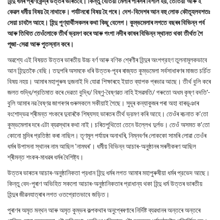
হিন্দু ধৰ্মৰ প্ৰাণকেন্দ্ৰ উত্তৰ ভাৰতহে। কিন্তু যেতিয়া মেলাৰ পৰিসৰ বিশাল হয়, তেতিয়া আৰু ই
কেৱল ধর্মীয় বিষয় হৈ নাথাকে। পর্যটনৰো বিষয় হৈ পৰে। দেশ-বিদেশৰ আন বহু লোক কৌতূহলবশতঃ
সেয়া চাবলৈ আহে। হিন্দু পুণ্যার্থীসকলৰ কথা কিছু বেলেগ। কুম্ভমেলাৰ লগতে বছৰৰ বিভিন্ন পৰ্ব
আৰু তিথিত তেওঁলোকে তীর্থ ভ্রমণ কৰে আৰু গংগা নদীৰ কাষৰ বিভিন্ন স্থানত থকা তীৰ্থত গৈ
পূজা-সেৱা আৰু পুতস্নান কৰে।
অৱশ্যে এই বিষয়ত উত্তৰ ভাৰতীয় উচ্চ বৰ্ণ আৰু বণিক শ্ৰেণীৰ হিন্দুৰ অংশগ্রহণ তুলনামূলকভাবে
আন হিন্দুতকৈ বেছি। তদুপৰি অসমকে ধৰি উত্তৰ-পূবৰ ৰাজ্যত কুম্ভমেলা সৰ্বসাধাৰণৰ মাজত চৰ্চিত
বিষয় নহয়। আমাৰ মহাপুৰুষ দুজনাই দি যোৱা শিক্ষাৰহে ইয়াত ব্যাপক প্ৰভাৱ আছে। তীর্থ বুলি কৰে
জলত শুদ্ধি/প্রতিমাত কৰে দেৱতা বুদ্ধি/ বিষ্ণু-বৈষ্ণৱত নাহি ইসৱমতি/ গৰুতো অধম কৃষ্ণ বদতি'-
বুলি আমাৰ নৱ বৈষ্ণৱ জাগৰণৰ গুৰুসকলে সকীয়াই গৈছে। সুদূৰ কন্যাকুজৰ পৰা অহা বাৰভূঞাৰ
বংশোদ্ভৱ শ্ৰীমন্ত শংকৰে দুবাৰকৈ শিষ্যসহ ভাৰতৰ তীর্থ ভ্রমণ কৰি আহে। তেওঁৰ ৰচনাত ক'তো
কুম্ভমেলাৰ দৰে এটা ব্যৱস্থাৰ কথা নাই। চৰিতপুথিতো তেনে উল্লেখ দুর্লভ। তেওঁ অসমত ক'তো
কোনো মন্দিৰ প্রতিষ্ঠা কৰা নাছিল। তৃণমূল পৰ্যায়ৰ অনাখৰি, নিম্নবৰ্ণৰ লোককো সামৰি লোৱা তেওঁৰ
ধৰ্মৰ উপাসনা স্থানৰ নাম আছিল 'নামঘৰ'। ধৰ্মীয় বিভিন্ন আচাৰ-অনুষ্ঠানৰ সৰলীকৰণ আছিল
শ্ৰীমন্ত শংকৰ-মাধৱৰ ধৰ্মৰ বৈশিষ্ট্য।
উত্তৰ ভাৰতৰ আচাৰ-অনুষ্ঠানিকতা প্রধান হিন্দু ধৰ্মৰ লগত আমাৰ মহাপুৰুষীয়া ধৰ্মৰ প্রভেদ আছে।
কিন্তু বেদ-পুৰাণ অভিহিত সকলো আচাৰ-অনুষ্ঠানিকতাৰ প্রাধান্য থকা হিন্দু ধৰ্ম উত্তৰ ভাৰতীয়
হিন্দুৰ জীৱনযাত্ৰাৰ লগত ওতপ্রোতভাবে জড়িত।
পুৰাণৰ অমৃত মন্থন আৰু অমৃত কুম্ভৰ কল্পকথাৰ অনুপ্ৰেৰণাৰে নিৰ্দিষ্ট ব্যৱধানৰ অন্তৰে অন্তৰে