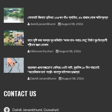
গোলাঘাট জিলাত দুদিনত ১৩৫খন গাঁও প্লাবিত, ৫৯ হাজাৰ লোক ক্ষতিগ্রস্ত
dainik janambhumi
August 08, 2026
বানে সৃষ্টি কৰা সমস্যা দূৰ কৰিবলৈ ‘অসম বান-সহায় সেতু’ নিৰ্মাণ যুৱ উদ্যোগী
প্ৰীতম ৰঞ্জন ডেকাৰ
Nikimoni Kachari
August 08, 2026
ব্যয়বহুল এক্সপ্ৰেছৱে'ত মেলিছে ৮৪টা ফাট, মুকলিৰ ১৮ দিন পাছতেই
'আমেৰিকাৰ দৰে' লক্ষ্ণৌ-কানপুৰ ঘাইপথৰ দুৰৱস্থা
Dainik Janambhumi
August 08, 2026
CONTACT US
Dainik Janambhumi, Guwahati