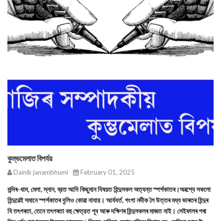
কুম্ভমেলাত বিপৰ্যয়
Dainik janambhumi
February 01, 2025
মন্দিৰ-ধাম, মেলা, স্নান, ব্রত আদি কিছুমান বিষয়ত হিন্দুসকল অত্যন্ত স্পৰ্শকাতৰ।অৱশ্যে সকলো
হিন্দুৱেই সমানে স্পৰ্শকাতৰ বুলিও কোৱা নাযায়। আর্যবর্ত, গংগা নদীক লৈ উত্তৰ মধ্য ভাৰতৰ হিন্দুৰ
যি তৎপৰতা, তেনে তৎপৰতা বহু ক্ষেত্রত পূব আৰু দক্ষিণৰ হিন্দুসকলৰ মাজত নাই। সেইফালৰ পৰা