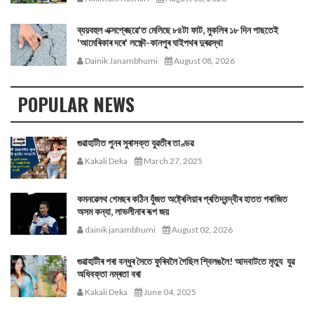
ব্যয়বহুল এক্সপ্ৰেছৱে'ত মেলিছে ৮৪টা ফাট, মুকলিৰ ১৮ দিন পাছতেই
'আমেৰিকাৰ দৰে' লক্ষ্ণৌ-কানপুৰ ঘাইপথৰ দুৰৱস্থা
Dainik Janambhumi
August 08, 2026
POPULAR NEWS
গুৱাহাটীত পুনৰ সুৰাসক্ত যুৱতীৰ তাণ্ডৱ
Kakali Deka
March 27, 2025
কমনৱেলথ গেমছৰ কঠিন যুঁজত অষ্ট্ৰেলিয়াৰ প্ৰতিদ্বন্দ্বীৰ হাতত পৰাজিত
অসম কন্যা, লাভলীনাৰ ৰূপ জয়
dainik janambhumi
August 02, 2026
গুৱাহাটীৰ পৰা বন্ধুৰ সৈতে ফুৰিবলৈ গৈছিল শ্বিলঙলৈ! আদবাটতে মৃত্যু যুৱ
অধিবক্তা নম্ৰতা বৰা
Kakali Deka
June 04, 2025