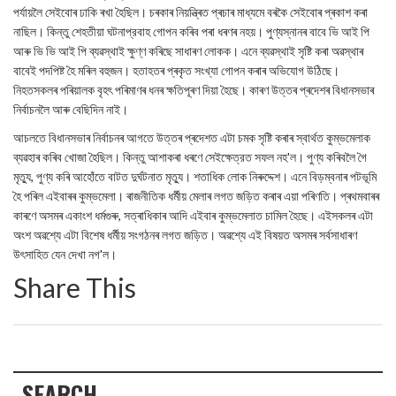
পর্যায়লৈ সেইবোৰ ঢাকি ৰখা হৈছিল। চৰকাৰ নিয়ন্ত্ৰিত প্ৰচাৰ মাধ্যমে বৰকৈ সেইবোৰ প্ৰকাশ কৰা
নাছিল। কিন্তু শেহতীয়া ঘটনাপ্রবাহ গোপন কৰিব পৰা ধৰণৰ নহয়। পুণ্যস্নানৰ বাবে ভি আই পি
আৰু ভি ভি আই পি ব্যৱস্থাই ক্ষুণ্ণ কৰিছে সাধাৰণ লোকক। এনে ব্যৱস্থাই সৃষ্টি কৰা অৱস্থাৰ
বাবেই পদপিষ্ট হৈ মৰিল বহুজন। হতাহতৰ প্ৰকৃত সংখ্যা গোপন কৰাৰ অভিযোগ উঠিছে।
নিহতসকলৰ পৰিয়ালক বৃহৎ পৰিমাণৰ ধনৰ ক্ষতিপূৰণ দিয়া হৈছে। কাৰণ উত্তৰ প্ৰদেশৰ বিধানসভাৰ
নিৰ্বাচনলৈ আৰু বেছিদিন নাই।
আচলতে বিধানসভাৰ নিৰ্বাচনৰ আগতে উত্তৰ প্ৰদেশত এটা চমক সৃষ্টি কৰাৰ স্বাৰ্থত কুম্ভমেলাক
ব্যৱহাৰ কৰিব খোজা হৈছিল। কিন্তু আশাকৰা ধৰণে সেইক্ষেত্রত সফল নহ'ল। পুণ্য কৰিবলৈ গৈ
মৃত্যু, পুণ্য কৰি আহোঁতে বাটত দুর্ঘটনাত মৃত্যু। শতাধিক লোক নিৰুদ্দেশ। এনে বিড়ম্বনাৰ পটভূমি
হৈ পৰিল এইবাৰৰ কুম্ভমেলা। ৰাজনীতিক ধর্মীয় মেলাৰ লগত জড়িত কৰাৰ এয়া পৰিণতি। প্ৰথমবাৰৰ
কাৰণে অসমৰ একাংশ ধৰ্মগুৰু, সত্ৰাধিকাৰ আদি এইবাৰ কুম্ভমেলাত চামিল হৈছে। এইসকলৰ এটা
অংশ অৱশ্যে এটা বিশেষ ধর্মীয় সংগঠনৰ লগত জড়িত। অৱশ্যে এই বিষয়ত অসমৰ সৰ্বসাধাৰণ
উৎসাহিত যেন দেখা নগ'ল।
Share This
SEARCH