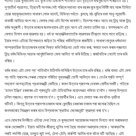
পালিত হোৱা কুম্ভমেলা এই কুৰি তথা একবিংশ শতিকাত এটা বৃহত্তম ধর্মানুষ্ঠানলৈ পৰিৱৰ্তিত হয়।
পুণ্যতীর্থ প্রয়াগত, ত্রিবেণী সংগমৰ সেই পৱিত্ৰ স্থানত বাৰ বছৰৰ মূৰে মূৰে নিৰ্দিষ্ট মাহ আৰু তিথিত
হোৱা মহাকুম্ভমেলাত সাধাৰণ লোক বাদেই, বিভিন্ন পর্বতে- কন্দৰে, মঠ-মন্দিৰে থকা সাধু-সন্ন্যাসী-
বাবাজী আদিয়ে অংশ লয়। মেলাৰ সেয়া এটা বিশেষ আকর্ষণ। বিদেশৰ পৰাও আহে বহু হিন্দু আৰু হিন্দু
ধৰ্মৰ অনুৰাগী। উত্তৰ ভাৰতৰ জনসংখ্যাৰ এটা বৃহৎ অংশ এই মেলাত চামিল হয়। ফলস্বৰূপে এই
মেলাত বিশাল ধনৰ ব্যৱসায় হয়। ধর্ম বা আধ্যাত্মিকতাতকৈ ব্যৱসায়ৰ তীব্রতা লাহে লাহে বাঢ়িছে।
ইয়াৰ লগত এতিয়া বিশেষভাবে জড়িত হৈ পৰিছে ধর্মভিত্তিক ৰাজনীতি। সাধাৰণ মানুহৰ ধৰ্মভাবত
সাম্প্রদায়িক উত্তেজনাৰ দ্বাৰা সিক্ত কৰি নিৰ্বাচনত ভোট লাভ কৰা, ক্ষমতা দখল কৰাৰ প্ৰৱণতা
হিন্দু ধৰ্মৰ বিভিন্ন আচাৰ-আনুষ্ঠানিকতা মেলা আদিত গা কৰি উঠিছে। ৰাজনৈতিক নেতাই তাৰ গুৰি
ধৰিছে।
ধৰ্মৰ নামত এটা মেগা শ্ব' পাতিবলৈ উঠিপৰি লাগিছিল উত্তৰ তাৰ গুৰি ধৰিছে। ধৰ্মৰ নামত এটা মেগা
শ্ব পাতি প্ৰদেশৰ গেৰুৱা পোছাক পৰিহিত মুখ্যমন্ত্রী যোগী আদিত্য নাথ। তেওঁৰ প্ৰতি সম্পূর্ণ
সহযোগ আগবঢ়াইছে প্রধানমন্ত্রী মোদীয়ে। কাৰণ উত্তৰ প্ৰদেশৰ বেনাৰস মোদীৰ সমষ্টি। গতিকে
'ডাবল ইঞ্জিন' চৰকাৰৰ এই প্ৰস্তুতি এটা ঐতিহাসিক মহোৎসৱত পৰিণত হ'লগৈ। সমগ্ৰ বিশ্বতে
চলিল প্ৰচাৰ। ব্যাপক গণ সমাগম হ'ল। পুণ্যার্থীৰ ভিৰ। এনে মেলাত সৰু-বৰ ঘটনা-দুর্ঘটনা
ঘটিবই। কিন্তু উত্তৰ প্ৰদেশৰ চৰকাৰ আৰু কেন্দ্ৰীয় চৰকাৰৰ তৰফৰ পৰা জনোৱা হৈছিল যে
জনসমাৰোহ নিয়ন্ত্ৰণ কৰাৰ বাবে বিশ্বমানৰ 'ক্রাউড মেনেজমেন্ট' ব্যৱস্থা কৰা হ'ব।
এনে ঘোষণাৰ বিপৰীতে এতিয়া দেখা গৈছে যে কুম্ভমেলা আয়োজনৰ সকলো দিশতে নানা অৰাজকতা
আৰু বেমেজালি। ইয়াত অতিকৈ জীয়াতু ভুগিব লগা হৈছে সাধাৰণ অৱস্থাৰ লোকে। আৰম্ভণিৰ
পৰাই পদপিষ্ট হোৱা, তম্বুত জুই লগা, ঠেলা-ঠেলি, মাৰপিট আদিৰ নানা ঘটনা ঘটি আহিছে। এটা