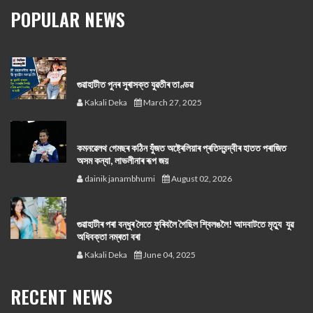
POPULAR NEWS
গুৱাহাটীত পুনৰ সুৰাসক্ত যুৱতীৰ তাণ্ডৱ
Kakali Deka
March 27, 2025
কমনৱেলথ গেমছৰ কঠিন যুঁজত অষ্ট্ৰেলিয়াৰ প্ৰতিদ্বন্দ্বীৰ হাতত পৰাজিত
অসম কন্যা, লাভলীনাৰ ৰূপ জয়
dainik janambhumi
August 02, 2026
গুৱাহাটীৰ পৰা বন্ধুৰ সৈতে ফুৰিবলৈ গৈছিল শ্বিলঙলৈ! আদবাটতে মৃত্যু যুৱ
অধিবক্তা নম্ৰতা বৰা
Kakali Deka
June 04, 2025
RECENT NEWS