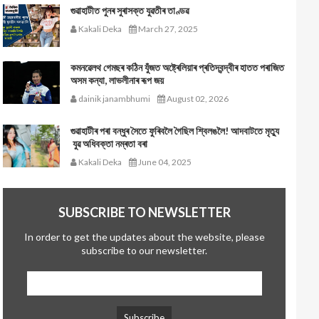
গুৱাহাটীত পুনৰ সুৰাসক্ত যুৱতীৰ তাণ্ডৱ
Kakali Deka
March 27, 2025
কমনৱেলথ গেমছৰ কঠিন যুঁজত অষ্ট্ৰেলিয়াৰ প্ৰতিদ্বন্দ্বীৰ হাতত পৰাজিত
অসম কন্যা, লাভলীনাৰ ৰূপ জয়
dainik janambhumi
August 02, 2026
গুৱাহাটীৰ পৰা বন্ধুৰ সৈতে ফুৰিবলৈ গৈছিল শ্বিলঙলৈ! আদবাটতে মৃত্যু
যুৱ অধিবক্তা নম্ৰতা বৰা
Kakali Deka
June 04, 2025
SUBSCRIBE TO NEWSLETTER
In order to get the updates about the website, please
subscribe to our newsletter.