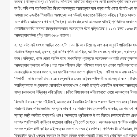
কৰিছে। উল্লেখযোগ্য যে 'কোচিং কেপিটেল' অভিহিত ৰাজ্যখনৰ কোটা চহৰলৈ প্ৰতি বছৰে দেশৰ লাখ
ক'চিং কৰি থকা বহু শিক্ষার্থীয়ে বিগত বছৰসমূহত আত্মহত্যাৰ দৰে পন্থা বাছি লোৱা ঘটনাই এ
অধ্যয়নৰত ৬জনকৈ শিক্ষার্থীয়ে আত্মহত্যা কৰা ঘটনাই সকলোকে চিন্তিত কৰিছে। ইয়াৰে মাজত
১৬গৰাকীয়ে আত্মহননৰ পথ বাছি লৈছিল। আমাৰ ৰাজ্যতো আত্মহননৰ ঘটনাই প্রতিদিনে সংবাদ ম
কেইটামান বর্ষত অসমত উদ্বেগজনকভাৱে আত্মহত্যাৰ ঘটনা বৃদ্ধি হৈছে। ২০১৯ চনত ২৩৭০ টা 
আত্মহত্যাৰ ঘটনা বৃদ্ধি পালে ৩৬.৮ শতাংশ।
২০২১ বর্ষত এই সংখ্যা আছিল ৩৩০২ টা। এন চি আৰ বিয়ে প্রকাশ কৰা অনুসৰি পাৰিবাৰিক সমস্যা, 
মানসিক উচ্ছৃংখলতা, ড্ৰাগছ-সুৰা আদিৰ প্ৰতি আসক্তি, আর্থিক লোকচান, দৰিদ্ৰতা, দুৰাৰোগ্য ব্
কৰে। দৰিদ্ৰতা, ঋণৰ বোজা আদিৰ বাবে দেশৰ ভিন্ন প্রান্তত আত্মহননৰ পথ বাছি লৈছে কৃষ
আত্মহত্যাৰ প্ৰৱণতা অধিক। পঢ়া আৰু পৰীক্ষাৰ হেঁচা, পৰীক্ষাত সফল হ'ব নোৱৰা আদি কাৰণত ছাত
নম্বৰকেন্দ্ৰিক হোৱাৰ ফলত ছাত্ৰ-ছাত্ৰীৰ মাজত হতাশা বৃদ্ধি পাইছে। পৰীক্ষা আৰু নম্বৰ
শিক্ষার্থী। অতি শেহতীয়াভাৱে ১৮ ফেব্ৰুৱাৰীত এজন মেট্রিক পৰীক্ষার্থীয়ে আত্মহত্যা কৰে। ইয়াৰ ক
মহাবিদ্যালয়ত অধ্যয়নৰত গোলাঘাটৰ কাকডোঙাৰ এগৰাকী ছাত্ৰই গুৱাহাটীৰ ভাৰাঘৰত আত্মহত্যা ক
ৰাজ্য চৰকাৰকো উদ্বিগ্ন কৰি তুলিছে। চলিত বিধানসভাৰ অধিৱেশনতো সেয়ে আত্মহত্যাৰ বিষ
বিজেপি বিধায়ক মৃণাল শইকীয়াই আত্মহত্যাৰ বিষয়টোক লৈ বিশেষ প্রসংগ উত্থাপন কৰে। বিষয়টো সন
শতাংশই হৈছে পৰিয়ালজনিত সমস্যাৰ কাৰণে, ১২ শতাংশ বিবাহ-সম্পর্কীয় কাৰণত, ১০ শতাংশ 
স্বাস্থ্য মন্ত্ৰীগৰাকীয়ে তথ্য দাঙি ধৰে। আত্মহত্যা প্ৰতিৰোধৰ উপায় হিচাপে চৰকাৰে দুটাকৈ হেল
সমাজৰ প্ৰতিগৰাকী ব্যক্তিৰ সহযোেগ লাগিব বুলি তেওঁ দোহাৰে। আত্মহননৰ দৰে মানসিক ব্যাধি
সমাজৰ প্ৰতিগৰাকী ব্যক্তি এইক্ষেত্ৰত সজাগ-সচেতন হ'ব লাগিব। প্ৰতিগৰাকী অভিভাৱক, শিক্
বিষয়টোক যথেষ্ট গুৰুত্ব সহকাৰে লৈ ইয়াক মষিমূৰ কৰাৰ প্ৰচেষ্টা হাতত ল'ব নোৱাৰিলে এই ব্যধি