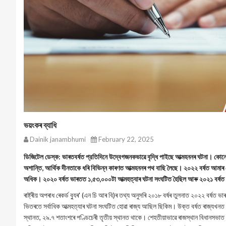
ভয়ংকৰ ব্যাধি
Dainik janambhumi
February 22, 2025
ডিজিটেল ডেস্ক: ভাৰতবৰ্ষত প্রতিদিনে উদ্বেগজনকভাৱে বৃদ্ধি পাইছে আত্মহননৰ ঘটনা। কোন
অশান্তি, আর্থিক দীনতাকে ধৰি বিভিন্ন কাৰণত আত্মহননৰ পথ বাছি লৈছে। ২০২২ বৰ্ষত আমাৰ
অধিক। ২০২০ বর্ষত ভাৰতত ১,৫৩,০০০টা আত্মহত্যাৰ ঘটনা সংঘটিত হৈছিল আৰু ২০২১ বর্ষত এ
ৰাষ্ট্ৰীয় অপৰাধ ৰেকৰ্ড ব্যুৰ' (এন চি আৰ বি)ৰ তথ্য অনুসৰি ২০১৮ বৰ্ষৰ তুলনাত ২০২২ বৰ্ষত
ভিতৰতে সৰ্বাধিক আত্মহত্যাৰ ঘটনা সংঘটিত হোৱা ৰাজ্য আছিল ছিকিম। উক্ত বৰ্ষত ৰাজ্যখনত
স্থানত, ২৯.৭ শতাংশৰে পণ্ডিচেৰী তৃতীয় স্থানত থাকে। শেহতীয়াভাৱে ৰাজস্থান বিধানসভাত সদ