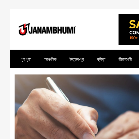
গৃহ পৃষ্ঠা
আঞ্চলিক
উত্তৰ-পূব
ক্ৰীড়া
জীৱনশৈলী