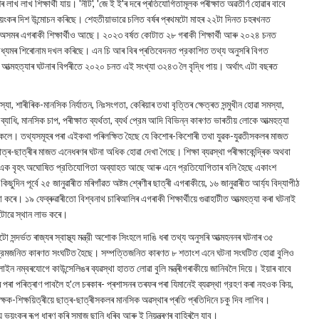
 লাখ শিক্ষার্থী যায়। 'নীট', 'জে ই ই'ৰ দৰে প্ৰতিযোগিতামূলক পৰীক্ষাত অৱতীৰ্ণ হোৱাৰ বাবে
ক ভয়ংকৰ দিশ উন্মোচন কৰিছে। শেহতীয়াভাৱে চলিত বৰ্ষৰ প্ৰথমটো মাহৰ ২২টা দিনত চহৰখনত
 অসমৰ এগৰাকী শিক্ষার্থীও আছে। ২০২৩ বর্ষত কোটাত ২৮ গৰাকী শিক্ষার্থী আৰু ২০২৪ চনত
াধ্যমৰ শিৰোনাম দখল কৰিছে। এন চি আৰ বিৰ প্ৰতিবেদনত প্রকাশিত তথ্য অনুসৰি বিগত
আত্মহত্যাৰ ঘটনাৰ বিপৰীতে ২০২০ চনত এই সংখ্যা ৩২৪৩ লৈ বৃদ্ধি পায়। অর্থাৎ এটা বছৰত
শাৰীৰিক-মানসিক নির্যাতন, নিঃসংগতা, কেৰিয়াৰ তথা বৃত্তিৰ ক্ষেত্ৰত সন্মুখীন হোৱা সমস্যা,
যাধি, মানসিক চাপ, পৰীক্ষাত ব্যর্থতা, ব্যর্থ প্রেম আদি বিভিন্ন কাৰণত ভাৰতীয় লোকে আত্মহত্যা
কসকলে। তথ্যসমূহৰ পৰা এইকথা পৰিলক্ষিত হৈছে যে কিশোৰ-কিশোৰী তথা যুৱক-যুৱতীসকলৰ মাজত
্ৰ-ছাত্ৰীৰ মাজত এনেধৰণৰ ঘটনা অধিক হোৱা দেখা গৈছে। শিক্ষা ব্যৱস্থা পৰীক্ষাকেন্দ্ৰিক অথবা
ক লৈ এক বৃহৎ অঘোষিত প্রতিযোগিতা অব্যাহত আছে আৰু এনে প্রতিযোগিতাৰ বলি হৈছে একাংশ
িছুদিন পূর্বে ২৫ জানুৱাৰীত মৰিগাঁৱত অষ্টম শ্ৰেণীৰ ছাত্ৰী এগৰাকীয়ে, ১৬ জানুৱাৰীত আৰ্য্য বিদ্যাপীঠ
ৰে। ১৯ ফেব্ৰুৱাৰীতো বিশ্বনাথ চাৰিআলিৰ এগৰাকী শিক্ষার্থীয়ে গুৱাহাটীত আত্মহত্যা কৰা ঘটনাই
য়টোৱে স্থান লাভ কৰে।
্দৰ্ভত ৰাজ্যৰ স্বাস্থ্য মন্ত্রী অশোক সিংহলে দাঙি ধৰা তথ্য অনুসৰি আত্মহননৰ ঘটনাৰ ৩৫
প্রেমজনিত কাৰণত সংঘটিত হৈছে। সম্পত্তিজনিত কাৰণত ৮ শতাংশ এনে ঘটনা সংঘটিত হোৱা বুলিও
্পলাইন নম্বৰযোগে কাউন্সেলিঙৰ ব্যৱস্থা হাতত লোৱা বুলি মন্ত্ৰীগৰাকীয়ে জানিবলৈ দিয়ে। ইয়াৰ বাবে
ৰ পৰা পৰিত্ৰাণ পাবলৈ হ'লে চৰকাৰ- প্ৰশাসনৰ তৰফৰ পৰা যিমানেই ব্যৱস্থা গ্রহণ কৰা নহওক কিয়,
ষক-শিক্ষয়িত্ৰীয়ে ছাত্ৰ-ছাত্ৰীসকলৰ মানসিক অৱস্থাৰ প্ৰতি প্ৰতিদিনে চকু দিব লাগিব।
য়ে ভয়ংকৰ ৰূপ ধাৰণ কৰি সমাজ ছানি ধৰিব আৰু ই নিয়ন্ত্ৰণৰ বাহিৰলৈ যাব।