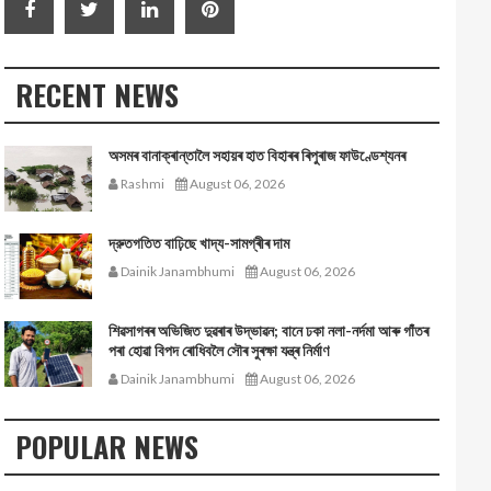
RECENT NEWS
অসমৰ বানাক্ৰান্তালৈ সহায়ৰ হাত বিহাৰৰ ৰিপুৰাজ ফাউণ্ডেশ্যনৰ
Rashmi
August 06, 2026
দ্রুতগতিত বাঢ়িছে খাদ্য-সামগ্ৰীৰ দাম
Dainik Janambhumi
August 06, 2026
শিৱসাগৰৰ অভিজিত দুৱৰাৰ উদ্ভাৱন; বানে ঢকা নলা-নৰ্দমা আৰু গাঁতৰ
পৰা হোৱা বিপদ ৰোধিবলৈ সৌৰ সুৰক্ষা যন্ত্ৰ নিৰ্মাণ
Dainik Janambhumi
August 06, 2026
POPULAR NEWS