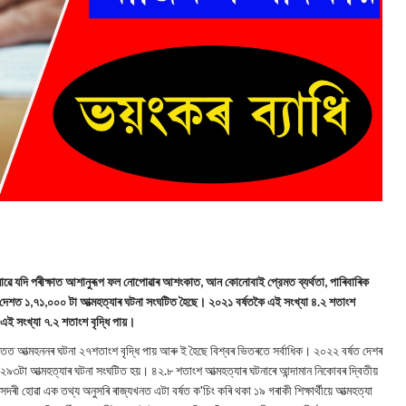
োৱে যদি পৰীক্ষাত আশানুৰূপ ফল নোপোৱাৰ আশংকাত, আন কোনোবাই প্রেমত ব্যর্থতা, পাৰিবাৰিক
 দেশত ১,৭১,০০০ টা আত্মহত্যাৰ ঘটনা সংঘটিত হৈছে। ২০২১ বর্ষতকৈ এই সংখ্যা ৪.২ শতাংশ
ই সংখ্যা ৭.২ শতাংশ বৃদ্ধি পায়।
 ভাৰতত আত্মহননৰ ঘটনা ২৭শতাংশ বৃদ্ধি পায় আৰু ই হৈছে বিশ্বৰ ভিতৰতে সৰ্বাধিক। ২০২২ বৰ্ষত দেশৰ
 ২৯৩টা আত্মহত্যাৰ ঘটনা সংঘটিত হয়। ৪২.৮ শতাংশ আত্মহত্যাৰ ঘটনাৰে আন্দামান নিকোবৰ দ্বিতীয়
ৰী হোৱা এক তথ্য অনুসৰি ৰাজ্যখনত এটা বৰ্ষত ক'চিং কৰি থকা ১৯ গৰাকী শিক্ষার্থীয়ে আত্মহত্যা