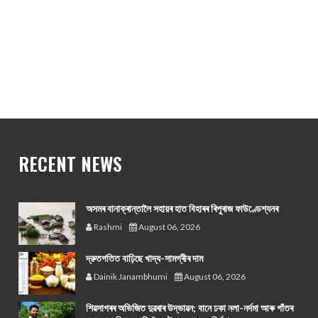
RECENT NEWS
অসমৰ বানাক্ৰান্তালৈ সহায়ৰ হাত বিহাৰৰ ৰিপুৰাজ ফাউণ্ডেশ্যনৰ
Rashmi
August 06, 2026
দ্রুতগতিত বাঢ়িছে খাদ্য-সামগ্ৰীৰ দাম
Dainik Janambhumi
August 06, 2026
শিৱসাগৰৰ অভিজিত দুৱৰাৰ উদ্ভাৱন; বানে ঢকা নলা-নৰ্দমা আৰু গাঁতৰ