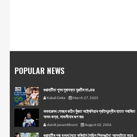
POPULAR NEWS
গুৱাহাটীত পুনৰ সুৰাসক্ত যুৱতীৰ তাণ্ডৱ
Kakali Deka
March 27, 2025
কমনৱেলথ গেমছৰ কঠিন যুঁজত অষ্ট্ৰেলিয়াৰ প্ৰতিদ্বন্দ্বীৰ হাতত পৰাজিত
অসম কন্যা, লাভলীনাৰ ৰূপ জয়
dainik janambhumi
August 02, 2026
গুৱাহাটীৰ পৰা বন্ধুৰ সৈতে ফুৰিবলৈ গৈছিল শ্বিলঙলৈ! আদবাটতে মৃত্যু