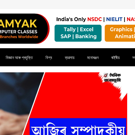
বিজ্ঞান আৰু প্ৰযুক্তি
বিশ্ব
ব্যৱসায়
মনোৰঞ্জন
ৰাষ্ট্ৰীয়
সম