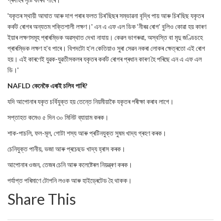
'যকৃতৰ স্থায়ী আঘাত আৰু দাগ পৰাৰ ফলত চিৰ'ছিছৰ সম্ভাৱনা বৃদ্ধি পায় আৰু চিৰ'ছিছ যকৃতৰ
কৰ্কট ৰোগৰ অন্যতম শক্তিশালী লক্ষণ।' এন এ এফ এল ডিক ‘নীৰৱ ৰোগ’ বুলিও কোৱা হয় কাৰণ
ইয়াৰ লক্ষণসমূহ প্ৰাৰম্ভিক অৱস্থাত দেখা নাযায়। কেৱল ভাগৰুৱা, অস্বস্তি বা মৃদু জণ্ডিচহে
প্ৰাৰম্ভিক লক্ষণ হ’ব পাৰে। বিপদটো হ’ল কেতিয়াও সুৰা সেৱন নকৰা লোকৰ ক্ষেত্ৰতো এই ৰোগ
হয়। এই কাৰণেই যুৱক-যুৱতীসকলৰ যকৃতৰ কৰ্কট ৰোগৰ প্ৰধান কাৰণ হৈ পৰিছে এন এ এফ এল
ডি।'
NAFLD কেনেকৈ এৰাই চলিব পাৰি?
যদি আপোনাৰ যকৃত চৰ্বিযুক্ত হয় তেন্তে নিয়মীয়াকৈ যকৃতৰ পৰীক্ষা কৰাব লাগে।
সপ্তাহত কমেও ৫ দিন ৩০ মিনিট ব্যায়াম কৰক।
শাক-পাচলি, ফল-মূল, গোটা শস্য আৰু প্ৰটিনযুক্ত সুষম খাদ্য গ্ৰহণ কৰক।
চেনিযুক্ত পানীয়, ভজা আৰু প্ৰচেছড খাদ্য হ্ৰাস কৰক।
আপোনাৰ ওজন, তেজৰ চেনি আৰু কলেষ্টেৰল নিয়ন্ত্ৰণ কৰক।
পৰ্যাপ্ত পৰিমাণে টোপনি লওক আৰু হাইড্ৰেটেড হৈ থাকক।
Share This