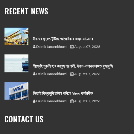
RECENT NEWS
ইৰানৰে যুদ্ধত টুটিছে আমেৰিকাৰ অস্ত্ৰ-ভাণ্ডাৰ
Dainik Janambhumi
August 07, 2026
শীঘ্ৰেই মুকলি হ'ব হৰমুজ প্রণালী, ইৰান-ওমানৰ মাজত বুজাবুজি
Dainik Janambhumi
August 07, 2026
ভিছাই বিশ্বজুৰি চাটাই কৰিলে ২৬০০ কৰ্মচাৰীক
Dainik Janambhumi
August 07, 2026
CONTACT US