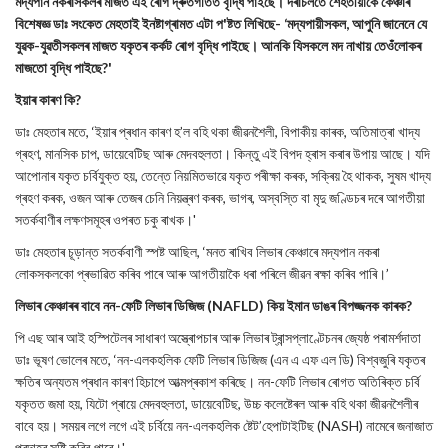
মদ্যপান নকৰাসকলৰ মাজত এই ৰোগ দ্ৰুতগতিত বৃদ্ধি পাইছে। দৰাচলতে শেহতীয়াকৈ কেঞ্চাৰ
বিশেষজ্ঞ ডাঃ সংকেত মেহতাই ইনষ্টাগ্ৰামত এটা প'ষ্টত লিখিছে- ‘মদ্যপায়ীসকল, আপুনি জানেনে যে
যুৱক-যুৱতীসকলৰ মাজত যকৃতৰ কৰ্কট ৰোগ বৃদ্ধি পাইছে। আনকি যিসকলে মদ নাখায় তেওঁলোকৰ
মাজতো বৃদ্ধি পাইছে?'
ইয়াৰ কাৰণ কি?
ডাঃ মেহতাৰ মতে, ‘ইয়াৰ প্ৰধান কাৰণ হ’ল বহি থকা জীৱনশৈলী, বিপাকীয় কাৰক, অতিমাত্ৰা খাদ্য
গ্ৰহণ, মানসিক চাপ, ডায়েবেটিছ আৰু মেদবহুলতা। কিন্তু এই বিপদ হ্ৰাস কৰাৰ উপায় আছে। যদি
আপোনাৰ যকৃত চৰ্বিযুক্ত হয়, তেন্তে নিয়মিতভাৱে যকৃত পৰীক্ষা কৰক, সক্ৰিয় হৈ থাকক, সুষম খাদ্য
গ্ৰহণ কৰক, ওজন আৰু তেজৰ চেনি নিয়ন্ত্ৰণ কৰক, ভাগৰ, অস্বস্তি বা মৃদু জণ্ডিচৰ দৰে আগতীয়া
সতৰ্কবাণীৰ লক্ষণসমূহৰ ওপৰত চকু ৰাখক।'
ডাঃ মেহতাৰ চূড়ান্ত সতৰ্কবাণী স্পষ্ট আছিল, ‘মনত ৰাখিব লিভাৰ কেঞ্চাৰে মদ্যপান নকৰা
লোকসকলকো প্ৰভাৱিত কৰিব পাৰে আৰু আগতীয়াকৈ ধৰা পৰিলে জীৱন ৰক্ষা কৰিব পাৰি।’
লিভাৰ কেঞ্চাৰৰ বাবে নন-ফেটি লিভাৰ ডিজিজ (NAFLD) কিয় ইমান ডাঙৰ বিপজ্জনক কাৰক?
পি এছ আৰ আই হস্পিটেলৰ সাধাৰণ অস্ত্ৰোপচাৰ আৰু লিভাৰ ট্ৰান্সপ্লাণ্টেচনৰ জ্যেষ্ঠ পৰামৰ্শদাতা
ডাঃ ভূষণ ভোলেৰ মতে, ‘নন-এলকহলিক ফেটি লিভাৰ ডিজিজ (এন এ এফ এল ডি) বিশ্বজুৰি যকৃতৰ
ক্ষতিৰ অন্যতম প্ৰধান কাৰণ হিচাপে আত্মপ্ৰকাশ কৰিছে। নন-ফেটি লিভাৰ ৰোগত অতিৰিক্ত চৰ্বি
যকৃতত জমা হয়, যিটো প্ৰায়ে মেদবহুলতা, ডায়েবেটিছ, উচ্চ কলেষ্টেৰল আৰু বহি থকা জীৱনশৈলীৰ
বাবে হয়। সময়ৰ লগে লগে এই চৰ্বিয়ে নন-এলকহলিক ষ্টেট’হেপাটাইটিছ (NASH) নামেৰে জনাজাত
প্ৰদাহৰ সৃষ্টি কৰিব পাৰে।'