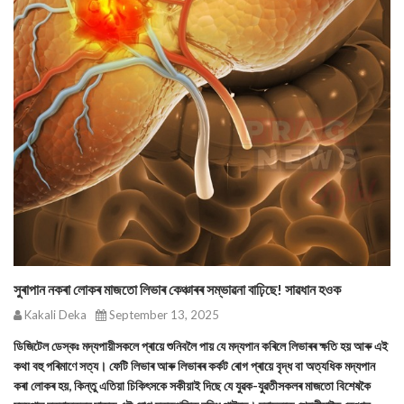
সুৰাপান নকৰা লোকৰ মাজতো লিভাৰ কেঞ্চাৰৰ সম্ভাৱনা বাঢ়িছে! সাৱধান হওক
Kakali Deka
September 13, 2025
ডিজিটেল ডেস্কঃ মদ্যপায়ীসকলে প্ৰায়ে শুনিবলৈ পায় যে মদ্যপান কৰিলে লিভাৰৰ ক্ষতি হয় আৰু এই
কথা বহু পৰিমাণে সত্য। ফেটি লিভাৰ আৰু লিভাৰৰ কৰ্কট ৰোগ প্ৰায়ে বৃদ্ধ বা অত্যধিক মদ্যপান
কৰা লোকৰ হয়, কিন্তু এতিয়া চিকিৎসকে সকীয়াই দিছে যে যুৱক-যুৱতীসকলৰ মাজতো বিশেষকৈ