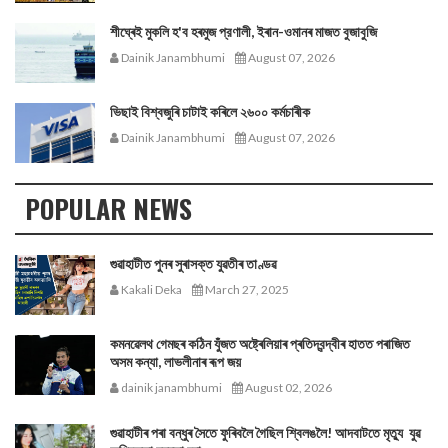
শীঘ্ৰেই মুকলি হ'ব হৰমুজ প্রণালী, ইৰান-ওমানৰ মাজত বুজাবুজি
Dainik Janambhumi
August 07, 2026
ভিছাই বিশ্বজুৰি চাটাই কৰিলে ২৬০০ কৰ্মচাৰীক
Dainik Janambhumi
August 07, 2026
POPULAR NEWS
গুৱাহাটীত পুনৰ সুৰাসক্ত যুৱতীৰ তাণ্ডৱ
Kakali Deka
March 27, 2025
কমনৱেলথ গেমছৰ কঠিন যুঁজত অষ্ট্ৰেলিয়াৰ প্ৰতিদ্বন্দ্বীৰ হাতত পৰাজিত
অসম কন্যা, লাভলীনাৰ ৰূপ জয়
dainik janambhumi
August 02, 2026
গুৱাহাটীৰ পৰা বন্ধুৰ সৈতে ফুৰিবলৈ গৈছিল শ্বিলঙলৈ! আদবাটতে মৃত্যু যুৱ