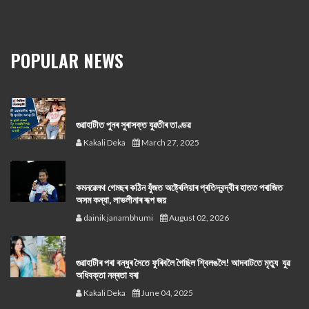
POPULAR NEWS
গুৱাহাটীত পুনৰ সুৰাসক্ত যুৱতীৰ তাণ্ডৱ
Kakali Deka
March 27, 2025
কমনৱেলথ গেমছৰ কঠিন যুঁজত অষ্ট্ৰেলিয়াৰ প্ৰতিদ্বন্দ্বীৰ হাতত পৰাজিত
অসম কন্যা, লাভলীনাৰ ৰূপ জয়
dainik janambhumi
August 02, 2026
গুৱাহাটীৰ পৰা বন্ধুৰ সৈতে ফুৰিবলৈ গৈছিল শ্বিলঙলৈ! আদবাটতে মৃত্যু যুৱ
অধিবক্তা নম্ৰতা বৰা
Kakali Deka
June 04, 2025