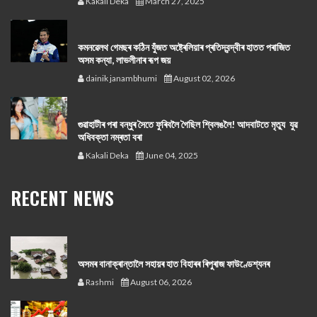
Kakali Deka
March 27, 2025
কমনৱেলথ গেমছৰ কঠিন যুঁজত অষ্ট্ৰেলিয়াৰ প্ৰতিদ্বন্দ্বীৰ হাতত পৰাজিত
অসম কন্যা, লাভলীনাৰ ৰূপ জয়
dainik janambhumi
August 02, 2026
গুৱাহাটীৰ পৰা বন্ধুৰ সৈতে ফুৰিবলৈ গৈছিল শ্বিলঙলৈ! আদবাটতে মৃত্যু যুৱ
অধিবক্তা নম্ৰতা বৰা
Kakali Deka
June 04, 2025
RECENT NEWS
অসমৰ বানাক্ৰান্তালৈ সহায়ৰ হাত বিহাৰৰ ৰিপুৰাজ ফাউণ্ডেশ্যনৰ
Rashmi
August 06, 2026