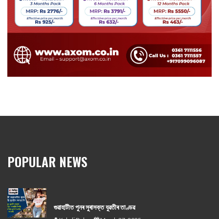
POPULAR NEWS
গুৱাহাটীত পুনৰ সুৰাসক্ত যুৱতীৰ তাণ্ডৱ