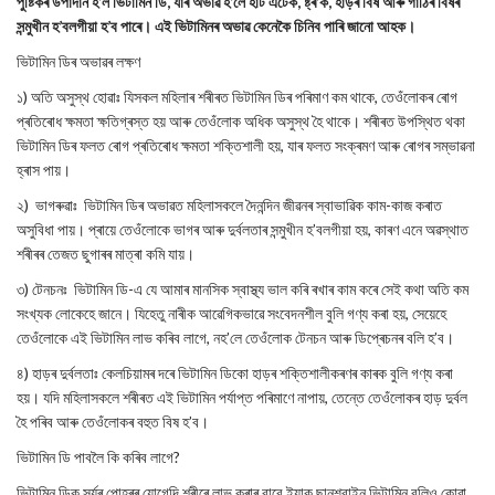
পুষ্টিকৰ উপাদান হ’ল ভিটামিন ডি, যাৰ অভাৱ হ’লে হাৰ্ট এটেক, ষ্ট্ৰ’ক, হাড়ৰ বিষ আৰু গাঁঠিৰ বিষৰ
সন্মুখীন হ’বলগীয়া হ’ব পাৰে। এই ভিটামিনৰ অভাৱ কেনেকৈ চিনিব পাৰি জানো আহক।
ভিটামিন ডিৰ অভাৱৰ লক্ষণ
১) অতি অসুস্থ হোৱাঃ যিসকল মহিলাৰ শৰীৰত ভিটামিন ডিৰ পৰিমাণ কম থাকে, তেওঁলোকৰ ৰোগ
প্ৰতিৰোধ ক্ষমতা ক্ষতিগ্ৰস্ত হয় আৰু তেওঁলোক অধিক অসুস্থ হৈ থাকে। শৰীৰত উপস্থিত থকা
ভিটামিন ডিৰ ফলত ৰোগ প্ৰতিৰোধ ক্ষমতা শক্তিশালী হয়, যাৰ ফলত সংক্ৰমণ আৰু ৰোগৰ সম্ভাৱনা
হ্ৰাস পায়।
২) ভাগৰুৱাঃ ভিটামিন ডিৰ অভাৱত মহিলাসকলে দৈনন্দিন জীৱনৰ স্বাভাৱিক কাম-কাজ কৰাত
অসুবিধা পায়। প্ৰায়ে তেওঁলোকে ভাগৰ আৰু দুৰ্বলতাৰ সন্মুখীন হ’বলগীয়া হয়, কাৰণ এনে অৱস্থাত
শৰীৰৰ তেজত ছুগাৰৰ মাত্ৰা কমি যায়।
৩) টেনচনঃ ভিটামিন ডি-এ যে আমাৰ মানসিক স্বাস্থ্য ভাল কৰি ৰখাৰ কাম কৰে সেই কথা অতি কম
সংখ্যক লোকেহে জানে। যিহেতু নাৰীক আৱেগিকভাৱে সংবেদনশীল বুলি গণ্য কৰা হয়, সেয়েহে
তেওঁলোকে এই ভিটামিন লাভ কৰিব লাগে, নহ’লে তেওঁলোক টেনচন আৰু ডিপ্ৰেচনৰ বলি হ’ব।
৪) হাড়ৰ দুৰ্বলতাঃ কেলচিয়ামৰ দৰে ভিটামিন ডিকো হাড়ৰ শক্তিশালীকৰণৰ কাৰক বুলি গণ্য কৰা
হয়। যদি মহিলাসকলে শৰীৰত এই ভিটামিন পৰ্যাপ্ত পৰিমাণে নাপায়, তেন্তে তেওঁলোকৰ হাড় দুৰ্বল
হৈ পৰিব আৰু তেওঁলোকৰ বহুত বিষ হ’ব।
ভিটামিন ডি পাবলৈ কি কৰিব লাগে?
ভিটামিন ডিক সূৰ্যৰ পোহৰৰ যোগেদি শৰীৰে লাভ কৰাৰ বাবে ইয়াক ছানশ্বাইন ভিটামিন বুলিও কোৱা