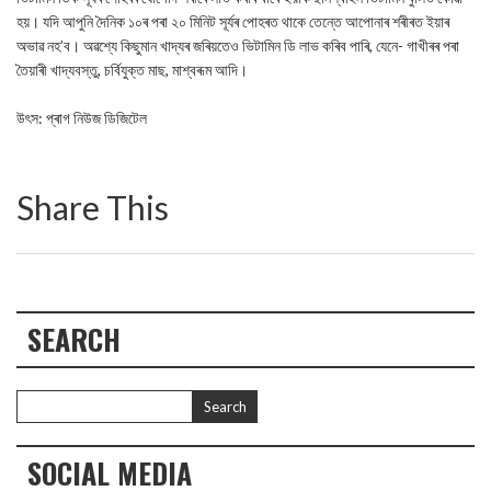
হয়। যদি আপুনি দৈনিক ১০ৰ পৰা ২০ মিনিট সূৰ্যৰ পোহৰত থাকে তেন্তে আপোনাৰ শৰীৰত ইয়াৰ
অভাৱ নহ’ব। অৱশ্যে কিছুমান খাদ্যৰ জৰিয়তেও ভিটামিন ডি লাভ কৰিব পাৰি, যেনে- গাখীৰৰ পৰা
তৈয়াৰী খাদ্যবস্তু, চৰ্বিযুক্ত মাছ, মাশ্বৰূম আদি।
উৎস: প্ৰাগ নিউজ ডিজিটেল
Share This
SEARCH
SOCIAL MEDIA