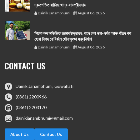
দ্রুতগতিত বাঢ়িছে খাদ্য-সামগ্ৰীৰ দাম
Dainik Janambhumi
August 06, 2026
শিৱসাগৰৰ অভিজিত দুৱৰাৰ উদ্ভাৱন; বানে ঢকা নলা-নৰ্দমা আৰু গাঁতৰ পৰা
হোৱা বিপদ ৰোধিবলৈ সৌৰ সুৰক্ষা যন্ত্ৰ নিৰ্মাণ
Dainik Janambhumi
August 06, 2026
CONTACT US
Dainik Janambhumi, Guwahati
(0361) 2200966
(0361) 2203170
dainikjanambhumi@gmail.com
About Us
Contact Us