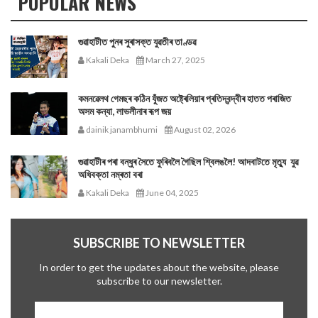
POPULAR NEWS
গুৱাহাটীত পুনৰ সুৰাসক্ত যুৱতীৰ তাণ্ডৱ
Kakali Deka
March 27, 2025
কমনৱেলথ গেমছৰ কঠিন যুঁজত অষ্ট্ৰেলিয়াৰ প্ৰতিদ্বন্দ্বীৰ হাতত পৰাজিত
অসম কন্যা, লাভলীনাৰ ৰূপ জয়
dainik janambhumi
August 02, 2026
গুৱাহাটীৰ পৰা বন্ধুৰ সৈতে ফুৰিবলৈ গৈছিল শ্বিলঙলৈ! আদবাটতে মৃত্যু যুৱ
অধিবক্তা নম্ৰতা বৰা
Kakali Deka
June 04, 2025
SUBSCRIBE TO NEWSLETTER
In order to get the updates about the website, please
subscribe to our newsletter.