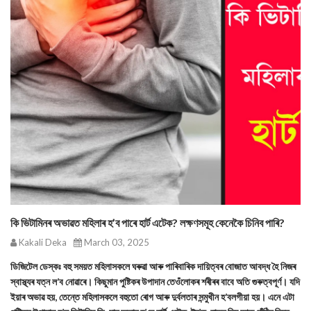
কি ভিটামিনৰ অভাৱত মহিলাৰ হ’ব পাৰে হাৰ্ট এটেক? লক্ষণসমূহ কেনেকৈ চিনিব পাৰি?
Kakali Deka
March 03, 2025
ডিজিটেল ডেস্কঃ বহু সময়ত মহিলাসকলে ঘৰুৱা আৰু পাৰিবাৰিক দায়িত্বৰ বোজাত আবদ্ধ হৈ নিজৰ
স্বাস্থ্যৰ যত্ন ল’ব নোৱাৰে। কিছুমান পুষ্টিকৰ উপাদান তেওঁলোকৰ শৰীৰৰ বাবে অতি গুৰুত্বপূৰ্ণ। যদি
ইয়াৰ অভাৱ হয়, তেন্তে মহিলাসকলে বহুতো ৰোগ আৰু দুৰ্বলতাৰ সন্মুখীন হ’বলগীয়া হয়। এনে এটা