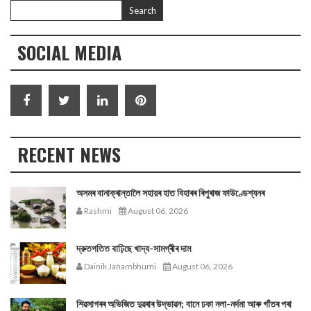
SOCIAL MEDIA
RECENT NEWS
অসমৰ বানাক্ৰান্তালৈ সহায়ৰ হাত বিহাৰৰ ৰিপুৰাজ ফাউণ্ডেশ্যনৰ
Rashmi
August 06, 2026
দ্রুতগতিত বাঢ়িছে খাদ্য-সামগ্ৰীৰ দাম
Dainik Janambhumi
August 06, 2026
শিৱসাগৰৰ অভিজিত দুৱৰাৰ উদ্ভাৱন; বানে ঢকা নলা-নৰ্দমা আৰু গাঁতৰ পৰা