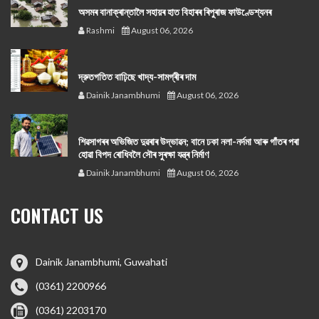
অসমৰ বানাক্ৰান্তালৈ সহায়ৰ হাত বিহাৰৰ ৰিপুৰাজ ফাউণ্ডেশ্যনৰ
Rashmi
August 06, 2026
দ্রুতগতিত বাঢ়িছে খাদ্য-সামগ্ৰীৰ দাম
Dainik Janambhumi
August 06, 2026
শিৱসাগৰৰ অভিজিত দুৱৰাৰ উদ্ভাৱন; বানে ঢকা নলা-নৰ্দমা আৰু গাঁতৰ পৰা
হোৱা বিপদ ৰোধিবলৈ সৌৰ সুৰক্ষা যন্ত্ৰ নিৰ্মাণ
Dainik Janambhumi
August 06, 2026
CONTACT US
Dainik Janambhumi, Guwahati
(0361) 2200966
(0361) 2203170