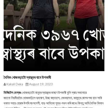
দৈনিক খোজকঢ়াটো স্বাস্থ্যৰ বাবে উপকাৰী
Kakali Deka
August 19, 2023
ডিজিটেল ডেস্কঃ
খোজকঢ়াটো মানুহৰ স্বাস্থ্যৰ কাৰণে উপকাৰী বুলি প্ৰায় সকলোৱে
জানেো নিয়মীয়াকৈ খোজকাঢ়িলে হৃদৰোগ, উচ্ছ ৰক্তচাপ, মেদবহুলতা, বহুমূত্ৰ ৰোগৰ পৰা হাত সাৰি
থকাত সহায় হোৱাৰ উপৰি মাংসপেশী, হাড় আদিকো সুস্থ-সবল কৰি ৰাখে৷ কিন্তু আমি দৈনিক কিমান