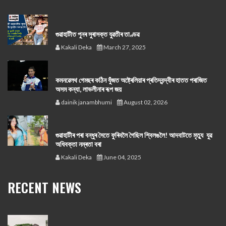
গুৱাহাটীত পুনৰ সুৰাসক্ত যুৱতীৰ তাণ্ডৱ
Kakali Deka
March 27, 2025
কমনৱেলথ গেমছৰ কঠিন যুঁজত অষ্ট্ৰেলিয়াৰ প্ৰতিদ্বন্দ্বীৰ হাতত পৰাজিত
অসম কন্যা, লাভলীনাৰ ৰূপ জয়
dainik janambhumi
August 02, 2026
গুৱাহাটীৰ পৰা বন্ধুৰ সৈতে ফুৰিবলৈ গৈছিল শ্বিলঙলৈ! আদবাটতে মৃত্যু যুৱ
অধিবক্তা নম্ৰতা বৰা
Kakali Deka
June 04, 2025
RECENT NEWS