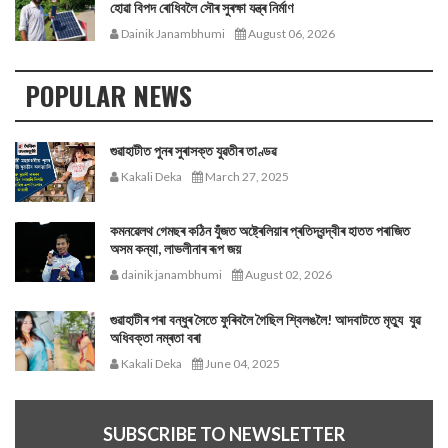
হোৱা বিপদ ৰোধিবলৈ সৌৰ সুৰক্ষা যন্ত্ৰ নিৰ্মাণ
Dainik Janambhumi
August 06, 2026
POPULAR NEWS
গুৱাহাটীত পুনৰ সুৰাসক্ত যুৱতীৰ তাণ্ডৱ
Kakali Deka
March 27, 2025
কমনৱেলথ গেমছৰ কঠিন যুঁজত অষ্ট্ৰেলিয়াৰ প্ৰতিদ্বন্দ্বীৰ হাতত পৰাজিত
অসম কন্যা, লাভলীনাৰ ৰূপ জয়
dainik janambhumi
August 02, 2026
গুৱাহাটীৰ পৰা বন্ধুৰ সৈতে ফুৰিবলৈ গৈছিল শ্বিলঙলৈ! আদবাটতে মৃত্যু যুৱ
অধিবক্তা নম্ৰতা বৰা
Kakali Deka
June 04, 2025
SUBSCRIBE TO NEWSLETTER