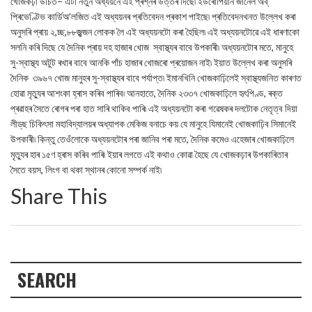
খোজকঢ়া উচিত– এটা নতুন অধ্যয়নে এই প্ৰশ্নৰ উত্তৰ দিছে৷ ইউৰোপিয়ান জাৰ্নেল অব্‌
প্ৰিভেণ্টিভ কাৰ্ডিঅ’লজিত এই অধ্যয়নৰ প্ৰতিবেদন প্ৰকাশ পাইছে৷ প্ৰতিবেদনখনত উল্লেখ কৰা
অনুসৰি প্ৰায় ২,চ্ছ,৮৮জ্ঝজন লোকক লৈ এই অধ্যয়নটো কৰা হৈছিল৷ এই অধ্যয়নটোৱে এই ধাৰণাকো
সলনি কৰি দিছে যে দৈনিক প্ৰায় দহ হাজাৰ খোজ স্বাস্থ্যৰ বাবে উপকাৰী৷ অধ্যয়নটোৰ মতে, মানুহে
সু-স্বাস্থ্য অটুট ৰখাৰ বাবে আনকি পাঁচ হাজাৰ খোজৰো প্ৰয়োজন নাই৷ ইয়াত উল্লেখ কৰা অনুসৰি
দৈনিক ৩৯৬৭ খোজ মানুহৰ সু-স্বাস্থ্যৰ বাবে পৰ্যাপ্ত৷ ইমানখিনি খোজকাঢ়িলেই স্বাস্থ্যজনিত কাৰণত
হোৱা মৃত্যুৰ আশংকা হ্ৰাস কৰিব পাৰিব৷ আনহাতে, দৈনিক ২৩৩৭ খোজকাঢ়িলে হৃৎপিণ্ড, ৰক্ত
প্ৰৱাহৰ সৈতে ৰোগৰ পৰা হাত সাৰি থাকিব পাৰি৷ এই অধ্যয়নটো কৰা গৱেষকৰ দলটোক নেতৃত্ব দিয়া
লীড্‌ছ চিকিৎসা মহাবিদ্যালয়ৰ অধ্যাপক মেকিজ বনাচে কয় যে মানুহে যিমানেই খোজকাঢ়িব সিমানেই
উপকাৰী৷ কিন্তু তেওঁলোকে অধ্যয়নটোৰ পৰা জানিব পৰা মতে, দৈনিক কমেও এহেজাৰ খোজকাঢ়িলে
মৃত্যুৰ হাৰ ১৫ণ হ্ৰাস কৰিব পাৰি৷ ইয়াৰ লগতে এই কথাও কোৱা হৈছে যে খোজকঢ়াৰ উপকাৰিতাৰ
সৈতে বয়স, লিংগ বা থকা স্থানৰ কোনো সম্পৰ্ক নাই৷
Share This
SEARCH