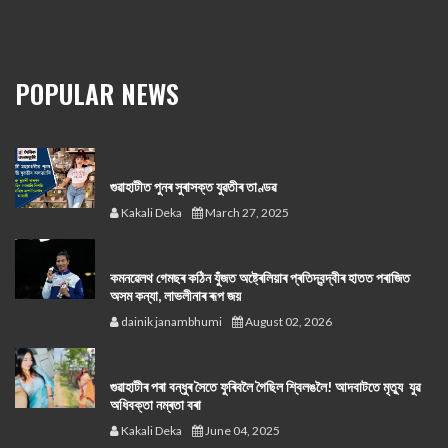
POPULAR NEWS
গুৱাহাটীত পুনৰ সুৰাসক্ত যুৱতীৰ তাণ্ডৱ
Kakali Deka
March 27, 2025
কমনৱেলথ গেমছৰ কঠিন যুঁজত অষ্ট্ৰেলিয়াৰ প্ৰতিদ্বন্দ্বীৰ হাতত পৰাজিত
অসম কন্যা, লাভলীনাৰ ৰূপ জয়
dainik janambhumi
August 02, 2026
গুৱাহাটীৰ পৰা বন্ধুৰ সৈতে ফুৰিবলৈ গৈছিল শ্বিলঙলৈ! আদবাটতে মৃত্যু যুৱ
অধিবক্তা নম্ৰতা বৰা
Kakali Deka
June 04, 2025