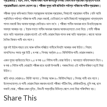
প্ৰয়োজনীয়। বয়স, লিংগ, শৰীৰৰ ওজন আৰু জলবায়ুৰ ওপৰত নিৰ্ভৰ কৰি প্ৰতিজন ব্যক্তিৰ পানীৰ
প্ৰয়োজনীয়তা বেলেগ বেলেগ হয়। শৰীৰক সুস্থ কৰি ৰাখিবলৈ পৰ্যাপ্ত পৰিমাণৰ পানীৰ প্ৰয়োজন।
শৰীৰক সুস্থ কৰি ৰখাত যিমান স্বাস্থ্যকৰ আহাৰৰ প্ৰয়োজন, সিমানেই প্ৰয়োজন পানীৰ ।যদি আমি
প্ৰতিদিনে পৰ্যাপ্ত পৰিমাণৰ পানী সেৱন নকৰোঁ, তেতিয়াহ’লে আমি যিমানেই স্বাস্থ্যসন্মত খাদ্যাভ্যাস
পালন নকৰোঁ কিয় আমাৰ স্বাস্থ্য কেতিয়াও ভাল নহ’ব । শৰীৰত পানীৰ অভাৱৰ বাবে ডিহাইড্ৰেচনৰ
সমস্যা আৰম্ভ হয় । ইয়াৰ লগতে পানীৰ অভাৱৰ প্ৰভাৱ আমাৰ ছালতো দেখা দিয়ে ।পানী শৰীৰৰ
বাবে অতি আৱশ্যক হোৱাৰ বাবেই এই পানী খোৱাৰ নিয়ম পালন কৰা অতি আৱশ্যক। জানো আহক
দৈনিক কিমান পানী খাব লাগে।
পূৱা শুই উঠাৰ পাছত চাহ আৰু কফিৰ পৰিৰ্ৱতে পানীৰে দিনটো আৰম্ভ কৰা উচিত। পিয়াহ
নালাগিলেও সদায় পুৱা উঠি ১ ৰ পৰা ২ গিলাছ অৰ্থ্যাৎ ৫০০ মিলিলিটাৰ পানী খোৱাৰ দৰকাৰ।
এজন সুস্থ ব্যক্তিয়ে দিনে ২.৫ ৰ পৰা ৩.৫ লিটাৰ পানী খোৱা উচিত। আনহাতে মহিলাসকলে দিনে ২
ৰ পৰা ৩ লিটাৰ পানী খোৱাটো শৰীৰৰ বাবে যথেষ্ট উপকাৰী। গৰমৰ দিনত এই পানীৰ পৰিমাণ বঢ়াই দিয়া
উচিত।
ৰাতি খাদ্য খোৱাৰ ৪০ মিনিট আগত ১ গিলাছ আৰু ৪০ মিনিটৰ পিছত ১ গিলাছ পানী খাব লাগে।
উল্লেখযোগ্য যে পানী খোৱাৰ নিয়ম নজনাৰ বাবেই শৰীৰত গাঁঠিৰ বিষ, কৌষ্ঠকাঠিন্য, চুলি সৰা, ছাল
শুকাই যোৱা , শৰীৰৰ ওজন বৃদ্ধি , কিডনী সম্বন্ধীয় বিভিন্ন ৰোগে দেখা দিয়া পৰিলক্ষিত হয়।
Share This