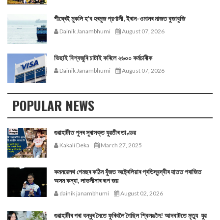
শীঘ্ৰেই মুকলি হ'ব হৰমুজ প্রণালী, ইৰান-ওমানৰ মাজত বুজাবুজি
Dainik Janambhumi
August 07, 2026
ভিছাই বিশ্বজুৰি চাটাই কৰিলে ২৬০০ কৰ্মচাৰীক
Dainik Janambhumi
August 07, 2026
POPULAR NEWS
গুৱাহাটীত পুনৰ সুৰাসক্ত যুৱতীৰ তাণ্ডৱ
Kakali Deka
March 27, 2025
কমনৱেলথ গেমছৰ কঠিন যুঁজত অষ্ট্ৰেলিয়াৰ প্ৰতিদ্বন্দ্বীৰ হাতত পৰাজিত
অসম কন্যা, লাভলীনাৰ ৰূপ জয়
dainik janambhumi
August 02, 2026
গুৱাহাটীৰ পৰা বন্ধুৰ সৈতে ফুৰিবলৈ গৈছিল শ্বিলঙলৈ! আদবাটতে মৃত্যু যুৱ