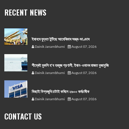
RECENT NEWS
ইৰানৰে যুদ্ধত টুটিছে আমেৰিকাৰ অস্ত্ৰ-ভাণ্ডাৰ
Dainik Janambhumi
August 07, 2026
শীঘ্ৰেই মুকলি হ'ব হৰমুজ প্রণালী, ইৰান-ওমানৰ মাজত বুজাবুজি
Dainik Janambhumi
August 07, 2026
ভিছাই বিশ্বজুৰি চাটাই কৰিলে ২৬০০ কৰ্মচাৰীক
Dainik Janambhumi
August 07, 2026
CONTACT US