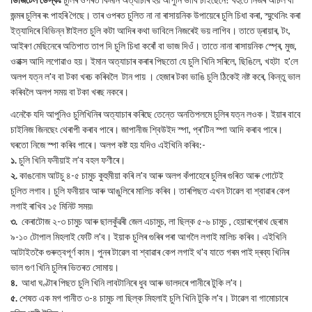
জন্মৰ চুলিৰ ৰং পাহৰি গৈছে। তাৰ ওপৰত চুলিত না না ৰাসায়নিক উপায়েৰে চুলি চিধা কৰা, স্মুথেনিং কৰা
ইত্যাদিৰে বিভিন্ন ষ্টাইলত চুলি কটা আদিৰ কথা ভাবিলে নিজৰেই ভয় লাগিব। তাতে ড্ৰায়াৰ, টং,
আইৰণ মেছিনেৰে অতিপাত তাপ দি চুলি চিধা কৰোঁ বা ভাজ দিওঁ। তাতে নানা ৰাসায়নিক স্প্ৰে, মুজ,
ওৱাক্স আদি লগোৱাও হয়। ইমান অত্যাচাৰ কৰাৰ পিছতো যে চুলি খিনি সৰিলে, ছিঙিলে, খহটা হ'লে
অলপ যত্ন ল'ব বা টকা খৰচ কৰিবলৈ টান পায় । হেজাৰ টকা ভাঙি চুলি ঠিকেই নষ্ট কৰে, কিন্তু ভাল
কৰিবলৈ অলপ সময় বা টকা খৰছ নকৰে।
এনেকৈ যদি আপুনিও চুলিখিনিৰ অত্যাচাৰ কৰিছে তেন্তে অনতিপলমে চুলিৰ যত্ন লওক। ইয়াৰ বাবে
চাইনিজ জিনছেং থেৰাপী কৰাব পাৰে। জাপানীজ শ্বিউইদ স্পা, প্ৰ'টিন স্পা আদি কৰাব পাৰে।
ঘৰতো নিজে স্পা কৰিব পাৰে। অলপ কষ্ট হয় যদিও এইখিনি কৰিব:-
১.
চুলি খিনি ফনীয়াই ল’ব বহল ফণীৰে।
২.
কাঙনোম আটচু ৪-৫ চামুচ কুহুমীয়া কৰি ল'ব আৰু অলপ কঁপাহেৰে চুলিৰ গুৰিত আৰু গোটেই
চুলিত লগাব। চুলি ফনীয়াব আৰু আঙুলিৰে মালিচ কৰিব। তাৰপিছত এখন টাৱেল বা শ্বাৱাৰ কেপ
লগাই ৰাখিব ১৫ মিনিট সময়৷
৩.
কেৰাটোজ ২-৩ চামুচ আৰু ছালকুঁৱৰী জেল এচামুচ, লা ছিল্ক ৫-৬ চামুচ , হেয়াৰগ্ৰোথ ছেৰাম
৯-১০ টোপাল মিহলাই ফেটি ল'ব। ইয়াক চুলিৰ গুৰিৰ পৰা আগলৈ লগাই মালিচ কৰিব। এইখিনি
আটাইতকৈ গুৰুত্বপূৰ্ণ কাম। পুনৰ টাৱেল বা শ্বাৱাৰ কেপ লগাই থ'ব যাতে গৰম পাই দ্ৰব্য খিনিৰ
ভাল গুণ খিনি চুলিৰ ভিতৰত সোমায়।
৪.
আধা ঘণ্টাৰ পিছত চুলি খিনি লাবটানিৰে ধুব আৰু ভালদৰে পানীৰে টুকি ল'ব।
৫.
শেষত এক মগ পানীত ৩-৪ চামুচ লা ছিল্ক মিহলাই চুলি খিনি টুকি ল'ব। টাৱেল বা গামোচাৰে