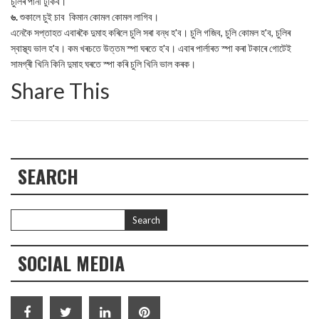
চুলিৰ পানী টুকিব।
৬.
শুকালে চুই চাব কিমান কোমল কোমল লাগিব।
এনেকৈ সপ্তাহত এবাৰকৈ দুমাহ কৰিলে চুলি সৰা বন্ধ হ'ব। চুলি গজিব, চুলি কোমল হ'ব, চুলিৰ
স্বাস্থ্য ভাল হ'ব। কম খৰচতে উত্তম স্পা ঘৰতে হ'ব। এবাৰ পাৰ্লাৰত স্পা কৰা টকাৰে গোটেই
সামগ্ৰী খিনি কিনি দুমাহ ঘৰতে স্পা কৰি চুলি খিনি ভাল কৰক।
Share This
SEARCH
SOCIAL MEDIA