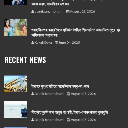
অসম কন্যা, লাভলীনাৰ ৰূপ জয়
dainik janambhumi
August 02, 2026
গুৱাহাটীৰ পৰা বন্ধুৰ সৈতে ফুৰিবলৈ গৈছিল শ্বিলঙলৈ! আদবাটতে মৃত্যু যুৱ
অধিবক্তা নম্ৰতা বৰা
Kakali Deka
June 04, 2025
RECENT NEWS
ইৰানৰে যুদ্ধত টুটিছে আমেৰিকাৰ অস্ত্ৰ-ভাণ্ডাৰ
Dainik Janambhumi
August 07, 2026
শীঘ্ৰেই মুকলি হ'ব হৰমুজ প্রণালী, ইৰান-ওমানৰ মাজত বুজাবুজি
Dainik Janambhumi
August 07, 2026