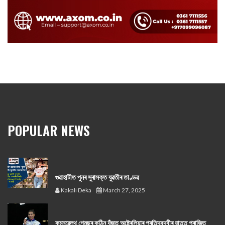
POPULAR NEWS
গুৱাহাটীত পুনৰ সুৰাসক্ত যুৱতীৰ তাণ্ডৱ
Kakali Deka
March 27, 2025
কমনৱেলথ গেমছৰ কঠিন যুঁজত অষ্ট্ৰেলিয়াৰ প্ৰতিদ্বন্দ্বীৰ হাতত পৰাজিত