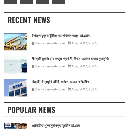
RECENT NEWS
ইৰানৰে যুদ্ধত টুটিছে আমেৰিকাৰ অস্ত্ৰ-ভাণ্ডাৰ
Dainik Janambhumi
August 07, 2026
শীঘ্ৰেই মুকলি হ'ব হৰমুজ প্রণালী, ইৰান-ওমানৰ মাজত বুজাবুজি
Dainik Janambhumi
August 07, 2026
ভিছাই বিশ্বজুৰি চাটাই কৰিলে ২৬০০ কৰ্মচাৰীক
Dainik Janambhumi
August 07, 2026
POPULAR NEWS
গুৱাহাটীত পুনৰ সুৰাসক্ত যুৱতীৰ তাণ্ডৱ