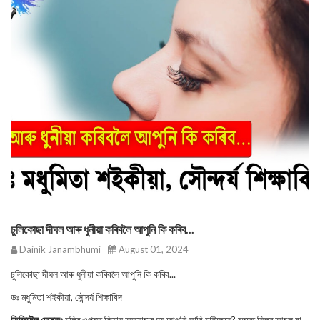
চুলিকোছা দীঘল আৰু ধুনীয়া কৰিবলৈ আপুনি কি কৰিব...
Dainik Janambhumi
August 01, 2024
চুলিকোছা দীঘল আৰু ধুনীয়া কৰিবলৈ আপুনি কি কৰিব...
ডঃ মধুমিতা শইকীয়া, সৌন্দৰ্য শিক্ষাবিদ
ডিজিটেল ডেস্কঃ
চুলিৰ ওপৰত কিমান অত্যাচাৰ হয় আপুনি ভাবি চাইছেনে? বহুতে নিজৰ আচল বা