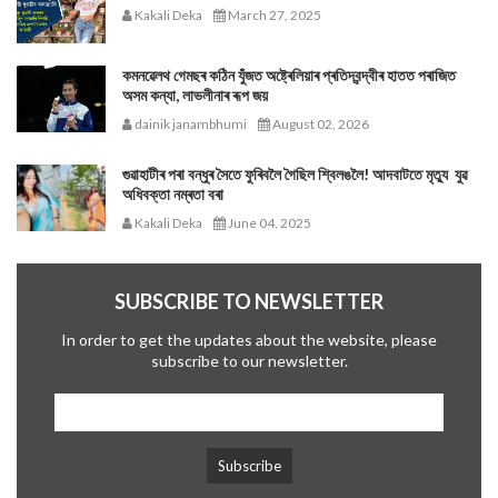
Kakali Deka
March 27, 2025
কমনৱেলথ গেমছৰ কঠিন যুঁজত অষ্ট্ৰেলিয়াৰ প্ৰতিদ্বন্দ্বীৰ হাতত পৰাজিত
অসম কন্যা, লাভলীনাৰ ৰূপ জয়
dainik janambhumi
August 02, 2026
গুৱাহাটীৰ পৰা বন্ধুৰ সৈতে ফুৰিবলৈ গৈছিল শ্বিলঙলৈ! আদবাটতে মৃত্যু যুৱ
অধিবক্তা নম্ৰতা বৰা
Kakali Deka
June 04, 2025
SUBSCRIBE TO NEWSLETTER
In order to get the updates about the website, please
subscribe to our newsletter.