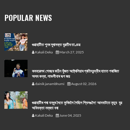
POPULAR NEWS
গুৱাহাটীত পুনৰ সুৰাসক্ত যুৱতীৰ তাণ্ডৱ
Kakali Deka
March 27, 2025
কমনৱেলথ গেমছৰ কঠিন যুঁজত অষ্ট্ৰেলিয়াৰ প্ৰতিদ্বন্দ্বীৰ হাতত পৰাজিত
অসম কন্যা, লাভলীনাৰ ৰূপ জয়
dainik janambhumi
August 02, 2026
গুৱাহাটীৰ পৰা বন্ধুৰ সৈতে ফুৰিবলৈ গৈছিল শ্বিলঙলৈ! আদবাটতে মৃত্যু যুৱ
অধিবক্তা নম্ৰতা বৰা
Kakali Deka
June 04, 2025