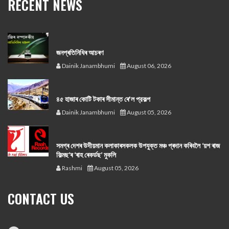
RECENT NEWS
জনপ্ৰতিনিধিৰ আচৰণ
Dainik Janambhumi
August 06, 2026
৪৫ হাজাৰ কোটি টকাৰ সীমান্ত ৰে'ল প্রকল্প
Dainik Janambhumi
August 05, 2026
সমগ্ৰ দেশৰ উদীয়মান কলাকাৰসকলক উপযুক্ত মঞ্চ প্ৰদান কৰিবলৈ ‘য়শ ৰাজ
ফিল্মছ’ৰ ‘ৰাহ ৰেকৰ্ডছ’ মুকলি
Rashmi
August 05, 2026
CONTACT US