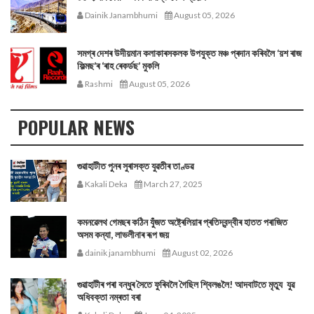
Dainik Janambhumi
August 05, 2026
সমগ্ৰ দেশৰ উদীয়মান কলাকাৰসকলক উপযুক্ত মঞ্চ প্ৰদান কৰিবলৈ ‘য়শ ৰাজ
ফিল্মছ’ৰ ‘ৰাহ ৰেকৰ্ডছ’ মুকলি
Rashmi
August 05, 2026
POPULAR NEWS
গুৱাহাটীত পুনৰ সুৰাসক্ত যুৱতীৰ তাণ্ডৱ
Kakali Deka
March 27, 2025
কমনৱেলথ গেমছৰ কঠিন যুঁজত অষ্ট্ৰেলিয়াৰ প্ৰতিদ্বন্দ্বীৰ হাতত পৰাজিত
অসম কন্যা, লাভলীনাৰ ৰূপ জয়
dainik janambhumi
August 02, 2026
গুৱাহাটীৰ পৰা বন্ধুৰ সৈতে ফুৰিবলৈ গৈছিল শ্বিলঙলৈ! আদবাটতে মৃত্যু যুৱ
অধিবক্তা নম্ৰতা বৰা