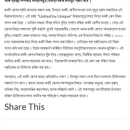
আৰু স্বাস্থ্য সম্পৰ্কীয় সংস্থাসমূহে বিভিন্ন ধৰণৰ কাৰ্যসূচী গ্ৰহণ কৰে ।
কৰ্কট ৰোগৰ প্ৰতি জনতাক সজাগ কৰা, বিশ্বত কৰ্কট ৰোগীৰ সংখ্যা তথা মৃত্যু হ্ৰাস কৰাটোৱে এই
দিৱসৰ উদ্দেশ্য। এই বৰ্ষত "United by Unique" বিষয়বস্তুৰ সৈতে বিশ্ব কৰ্কট ৰোগ দিৱস
পালন কৰা হৈছে । বৰ্তমান সময়ত তীব্ৰ গতিত বৃদ্ধি পাবলৈ ধৰিছে কৰ্কট ৰোগীৰ সংখ্যা। সেয়ে এই
ৰোগৰ বিষয়ে সজাগতা সৃষ্টি কৰাটো খুবেই প্ৰয়োজনীয়।সকলো ধৰণৰ কৰ্কট ৰোগত আক্ৰান্তৰ সংখ্যা
বৃদ্ধি পোৱাটো কেৱল ভাৰততে নহয়, সমগ্ৰ বিশ্বতে অতিশয় এক চিন্তাৰ বিষয় হৈ পৰিছে। ২০০০
চনত প্ৰথমবাৰৰ বাবে বিশ্ব কৰ্কট দিৱস পালন কৰা হৈছিল। তেতিয়াৰ পৰা প্ৰতিবছৰে এই দিৱস
পালন কৰি অহা হৈছে। ইয়াৰ আৰম্ভণি কৰিছিল ইউনিয়ন ফৰ ইন্টাৰনেশ্যনেল কেঞ্চাৰ কন্ট্ৰোল। এই
সংগঠনটোৱে কৰ্কট ৰোগৰ বিৰুদ্ধে যুঁজ দিয়ে।স্বাস্থ্যসন্মত খাদ্য, নিয়মীয়া ব্যায়াম, ধঁপাত পৰিহাৰ
আদিয়ে কৰ্কট ৰোগৰ সম্ভাৱনা কম কৰে। ইয়াৰোপৰি আৰম্ভণিতে এই ৰোগ ধৰা পৰিলে ইয়াৰ
প্ৰতিৰোধ বা চিকিৎসা কৰিব পৰা যায়।
আনহাতে, এই কৰ্কট ৰোগৰ আছে কেইবাটাও লক্ষণ । যিসমূহ লক্ষণে দেখা দিলে তৎক্ষণাৎ চিকিৎসকৰ
পৰামৰ্শ ল'ব লাগে। জানো আহক কৰ্কট ৰোগৰ লক্ষণসমূহৰ বিষয়ে- ভাগৰুৱা অনুভৱ, ওজন হ্ৰাস,
অবিৰত বিষ, অস্বাভাৱিক ৰক্তক্ষৰণ, ছালৰ পৰিৱৰ্তন আদি। এই লক্ষণসমূহ আগতীয়াকৈ চিনাক্ত
কৰিলে চিকিৎসাৰ ফলত কৰ্কটৰ পৰা পৰিত্ৰাণ পোৱাৰ সম্ভাৱনা থাকে।
Share This