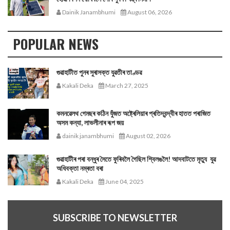
Dainik Janambhumi
August 06, 2026
POPULAR NEWS
গুৱাহাটীত পুনৰ সুৰাসক্ত যুৱতীৰ তাণ্ডৱ
Kakali Deka
March 27, 2025
কমনৱেলথ গেমছৰ কঠিন যুঁজত অষ্ট্ৰেলিয়াৰ প্ৰতিদ্বন্দ্বীৰ হাতত পৰাজিত
অসম কন্যা, লাভলীনাৰ ৰূপ জয়
dainik janambhumi
August 02, 2026
গুৱাহাটীৰ পৰা বন্ধুৰ সৈতে ফুৰিবলৈ গৈছিল শ্বিলঙলৈ! আদবাটতে মৃত্যু যুৱ
অধিবক্তা নম্ৰতা বৰা
Kakali Deka
June 04, 2025
SUBSCRIBE TO NEWSLETTER