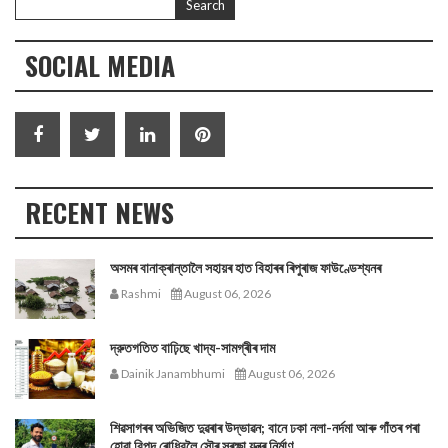
SOCIAL MEDIA
RECENT NEWS
অসমৰ বানাক্ৰান্তালৈ সহায়ৰ হাত বিহাৰৰ ৰিপুৰাজ ফাউণ্ডেশ্যনৰ
Rashmi
August 06, 2026
দ্রুতগতিত বাঢ়িছে খাদ্য-সামগ্ৰীৰ দাম
Dainik Janambhumi
August 06, 2026
শিৱসাগৰৰ অভিজিত দুৱৰাৰ উদ্ভাৱন; বানে ঢকা নলা-নৰ্দমা আৰু গাঁতৰ পৰা
হোৱা বিপদ ৰোধিবলৈ সৌৰ সুৰক্ষা যন্ত্ৰ নিৰ্মাণ