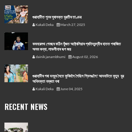
গুৱাহাটীত পুনৰ সুৰাসক্ত যুৱতীৰ তাণ্ডৱ
Kakali Deka
March 27, 2025
কমনৱেলথ গেমছৰ কঠিন যুঁজত অষ্ট্ৰেলিয়াৰ প্ৰতিদ্বন্দ্বীৰ হাতত পৰাজিত
অসম কন্যা, লাভলীনাৰ ৰূপ জয়
dainik janambhumi
August 02, 2026
গুৱাহাটীৰ পৰা বন্ধুৰ সৈতে ফুৰিবলৈ গৈছিল শ্বিলঙলৈ! আদবাটতে মৃত্যু যুৱ
অধিবক্তা নম্ৰতা বৰা
Kakali Deka
June 04, 2025
RECENT NEWS