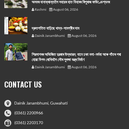
অসমৰ বানাক্ৰান্তালৈ সহায়ৰ হাত বিহাৰৰ ৰিপুৰাজ ফাউণ্ডেশ্যনৰ
Rashmi
August 06, 2026
দ্রুতগতিত বাঢ়িছে খাদ্য-সামগ্ৰীৰ দাম
Dainik Janambhumi
August 06, 2026
শিৱসাগৰৰ অভিজিত দুৱৰাৰ উদ্ভাৱন; বানে ঢকা নলা-নৰ্দমা আৰু গাঁতৰ পৰা
হোৱা বিপদ ৰোধিবলৈ সৌৰ সুৰক্ষা যন্ত্ৰ নিৰ্মাণ
Dainik Janambhumi
August 06, 2026
CONTACT US
Dainik Janambhumi, Guwahati
(0361) 2200966
(0361) 2203170