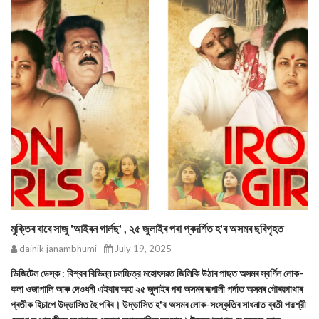
মুক্তিৰ বাবে সাজু 'আইৰন গাৰ্লছ' , ২৫ জুলাইৰ পৰা প্ৰদৰ্শিত হ'ব অসমৰ ছবিগৃহত
dainik janambhumi
July 19, 2025
ডিজিটেল ডেস্ক : বিশ্বৰ বিভিন্ন চলচ্চিত্র মহোৎসৱত জিলিকি উঠাৰ পাছত অসমৰ স্বর্ণিল লোক-
কলা ওজাপালি আৰু দেওধনী এইবাৰ অহা ২৫ জুলাইৰ পৰা অসমৰ ৰূপালী পৰ্দাত অসমৰ গৌৰৱগাথাৰ
প্ৰতীক হিচাপে উদ্ভাসিত হৈ পৰিব। উদ্ভাসিত হ'ব অসমৰ লোক-সংস্কৃতিৰ সাধনাত ব্ৰতী পদ্মশ্রী