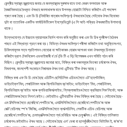
কেন্দ্ৰীয় স্বাস্থ্য মন্ত্র্যালয়ে জনায় যে জনস্বাস্থ্যৰ সুৰক্ষাৰ বাবে তথা কেৱল ফলদায়ক আৰু
বৈজ্ঞানিকভাৱে বৈধকৃত ঔষধহে জনসাধাৰণৰ বাবে উপলব্ধ হোৱাটো নিশ্চিত কৰিবলৈ এই পদক্ষেপ
গ্ৰহণ কৰা হৈছে। এফ ডি চি (নিৰ্ধাৰিত মাত্ৰাৰ সংমিশ্রণ) ঔষধবোৰ হৈছে সেইবোৰ ঔষধ যিবোৰত
দুটা বা ততোধিক একটিভ ফার্মাচিউটিকেল ইনগ্রেডিয়েন্ট (এ পি আই-সক্রিয় ঔষধজাতীয় উপাদান)
থাকে।
উল্লেখযোগ্য যে উচ্চতম ন্যায়ালয়ৰ নিৰ্দেশ পালন কৰি অনুষ্ঠিত কৰা এফ ডি চিৰ পুনৰীক্ষণ বৈঠকৰ
পাছত এই সিদ্ধান্ত গ্রহণ কৰা হয়। বিভিন্ন ঔষধৰ সংমিশ্রণ পৰীক্ষা কৰিবলৈ তথা অযুক্তিসংগত,
চিকিৎসামূলক সত্য প্রতিপাদন নোহোৱা বা ক্ষতিকাৰক হোৱাৰ আশংকা থকা ঔষধসমূহ চিনাক্ত
কৰিবলৈ ড্রাগ টেকনিকেল এডভাইজাৰী ব'র্ডে (ডি টি এ বি) বিশেষজ্ঞৰ এখন সমিতি গঠন কৰি
দিছিল। কেন্দ্রীয় স্বাস্থ্য মন্ত্র্যালয়ে জনোৱা মতে, নিষিদ্ধ কৰা দৰবসমূহৰ ভিতৰত চৰ্মৰোগৰ ঔষধ,
বিষনাশক, মাংসপেশী সংকোচন নিৰাময়ৰ ঔষধ তথা এন্টিবায় 'টিক ঔষধ আছে।
নিষিদ্ধ কৰা এফ ডি চি বোৰ হৈছে এচিটিল ছেলিচিলিক এচিডৰ সৈতে এট'হহেপটাজিন;
ডাইচাইক্ল'মিন, পেৰাচিটামল আৰু ক্লিডিনিয়াম ব্র'মাইড; ডাইচাইক্ল 'মিন, পেৰাচিটামল,
ক্লিডিনিয়াম ব্র'মাইড আৰু ক্লডিয়াজিপ'ক্সাইড; গ্লিক্লাজাইডৰ সৈতে ক্রমিয়াম পিক'লিনেট; আৰু
পেৰাচিটামলৰ সৈতে লিগন'কেইন। কেইবাটাও এন্টিবায়টিক ঔষধ নিষিদ্ধ কৰা হৈছে। সেইবোৰ হৈছে-
এম 'ক্সিলিনৰ সৈতে ছেৰেছিঅ'পেপটিডে'জ, এম'ক্সিলিনিৰ সৈতে ছেৰেছিঅ'পেপটিডে'জ আৰু
লেক্ট'বেচিলাছ স্প'ৰ 'জিনিছ, এম'ক্সিলিনৰ সৈতে ক্ল'ক্সচিলিন, লেকটিক এচিড বেচিলাছ আৰু
ছেৰেছিঅ'পেপটিডে'জ, চেফাড্রক্সিলৰ সৈতে প্ৰ'বেনিছিড আৰু চেফুৰক্সিম। এই নিষিদ্ধ তালিকাত
চৰ্মৰোগৰ কেইবাটাও ঔষধ আছে। সেইবোৰ হৈছে এল' ভেৰা বা ছালকুঁৱৰীৰ সৈতে ভিটামিন ই, জ'জ'বা