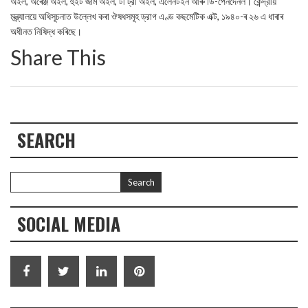
অইল, অৰেঞ্জ অইল, হুইট জার্ম অইল, টী ট্রী অইল, এলেনটইন আৰু ডি-পেনদেনল। কেন্দ্রীয়
মন্ত্র্যালয়ে অধিসূচনাত উল্লেখ কৰা ঔষধসমূহ ড্রাগ এণ্ড কছমেটিক এক্ট, ১৯৪০-ৰ ২৬ এ ধাৰাৰ
অধীনত নিষিদ্ধ কৰিছে।
Share This
SEARCH
SOCIAL MEDIA