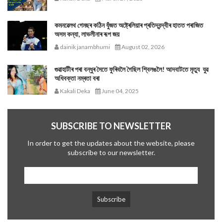
কমনৱেলথ গেমছৰ কঠিন যুঁজত অষ্ট্ৰেলিয়াৰ প্ৰতিদ্বন্দ্বীৰ হাতত পৰাজিত
অসম কন্যা, লাভলীনাৰ ৰূপ জয়
dainik janambhumi
August 02, 2026
গুৱাহাটীৰ পৰা বন্ধুৰ সৈতে ফুৰিবলৈ গৈছিল শ্বিলঙলৈ! আদবাটতে মৃত্যু যুৱ
অধিবক্তা নম্ৰতা বৰা
Kakali Deka
June 04, 2025
SUBSCRIBE TO NEWSLETTER
In order to get the updates about the website, please
subscribe to our newsletter.