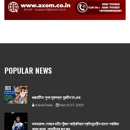
POPULAR NEWS
গুৱাহাটীত পুনৰ সুৰাসক্ত যুৱতীৰ তাণ্ডৱ
Kakali Deka
March 27, 2025
কমনৱেলথ গেমছৰ কঠিন যুঁজত অষ্ট্ৰেলিয়াৰ প্ৰতিদ্বন্দ্বীৰ হাতত পৰাজিত
অসম কন্যা, লাভলীনাৰ ৰূপ জয়