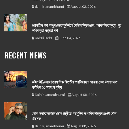
dainik janambhumi
August 02, 2026
গুৱাহাটীৰ পৰা বন্ধুৰ সৈতে ফুৰিবলৈ গৈছিল শ্বিলঙলৈ! আদবাটতে মৃত্যু যুৱ
অধিবক্তা নম্ৰতা বৰা
Kakali Deka
June 04, 2025
RECENT NEWS
অইল ইণ্ডিয়াৰ ত্রৈমাসিক বিত্তীয় প্রতিবেদন, খাৰুৱা তেল উৎপাদনত
সর্বাধিক ১১ শতাংশ বৃদ্ধি
Dainik Janambhumi
August 08, 2026
লোক সভাত জনালে ৰে'ল মন্ত্ৰীয়ে, আধুনিক ৰূপ দিব ৰাজ্যৰ ৪৮টা ৰে'ল
ষ্টেছনক
dainik janambhumi
August 08, 2026