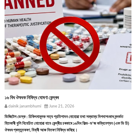
১৬ বিধ ঔষধক নিষিদ্ধ ঘোষণা কেন্দ্ৰৰ
dainik janambhumi
June 21, 2026
ডিজিটেল ডেস্ক : চিকিৎসামূলক সত্য প্রতিপাদন নোহোৱা তথা সম্ভাব্য বিপদাশংকাৰ সন্দৰ্ভত
হিতকাৰী বুলি বিবেচিত নোহোৱা বাবে কেন্দ্ৰীয় চৰকাৰে ১৬বিধ ফিল্ড-ড'জ কম্বিনেশ্যন (এফ ডি চি)
ঔষধৰ প্ৰস্তুতকৰণ, বিক্ৰী আৰু বিতৰণ নিষিদ্ধ কৰিছে।