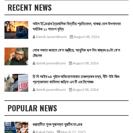
RECENT NEWS
অইল ইণ্ডিয়াৰ ত্রৈমাসিক বিত্তীয় প্রতিবেদন, খাৰুৱা তেল উৎপাদনত
সর্বাধিক ১১ শতাংশ বৃদ্ধি
Dainik Janambhumi
August 08, 2026
লোক সভাত জনালে ৰে'ল মন্ত্ৰীয়ে, আধুনিক ৰূপ দিব ৰাজ্যৰ ৪৮টা ৰে'ল
ষ্টেছনক
dainik janambhumi
August 08, 2026
চি বি আইৰ ৯৪ পৃষ্ঠাৰ অভিযোগনামাত চাঞ্চল্যকৰ তথ্য, নীট-ইউ জিৰ
প্রশ্নকাকত ফাদিলত জড়িত এন টি এৰ বিশেষজ্ঞ
dainik janambhumi
August 08, 2026
POPULAR NEWS
গুৱাহাটীত পুনৰ সুৰাসক্ত যুৱতীৰ তাণ্ডৱ
Kakali Deka
March 27, 2025