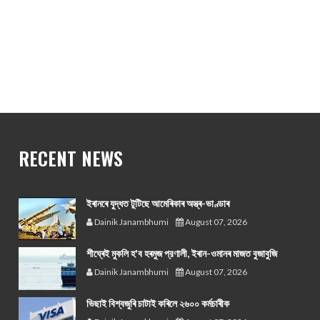
RECENT NEWS
ইৰানৰে যুদ্ধত টুটিছে আমেৰিকাৰ অস্ত্ৰ-ভাণ্ডাৰ
Dainik Janambhumi
August 07, 2026
শীঘ্ৰেই মুকলি হ'ব হৰমুজ প্রণালী, ইৰান-ওমানৰ মাজত বুজাবুজি
Dainik Janambhumi
August 07, 2026
ভিছাই বিশ্বজুৰি চাটাই কৰিলে ২৬০০ কৰ্মচাৰীক