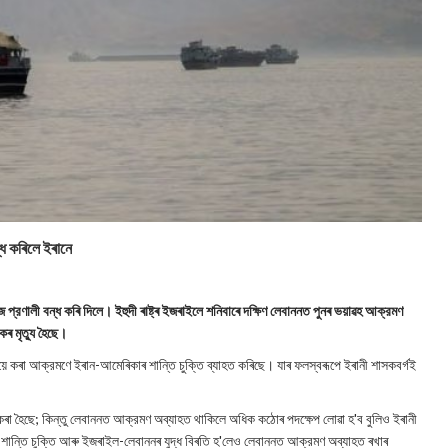
্ধ কৰিলে ইৰানে
প্রণালী বন্ধ কৰি দিলে। ইহুদী ৰাষ্ট্ৰ ইজৰাইলে শনিবাৰে দক্ষিণ লেবাননত পুনৰ ভয়াৱহ আক্রমণ
ৰ মৃত্যু হৈছে।
ে কৰা আক্রমণে ইৰান-আমেৰিকাৰ শান্তি চুক্তি ব্যাহত কৰিছে। যাৰ ফলস্বৰূপে ইৰানী শাসকবর্গই
্ধ কৰা হৈছে; কিন্তু লেবাননত আক্রমণ অব্যাহত থাকিলে অধিক কঠোৰ পদক্ষেপ লোৱা হ'ব বুলিও ইৰানী
ৰ শান্তি চুক্তি আৰু ইজৰাইল-লেবাননৰ যুদ্ধ বিৰতি হ'লেও লেবাননত আক্রমণ অব্যাহত ৰখাৰ