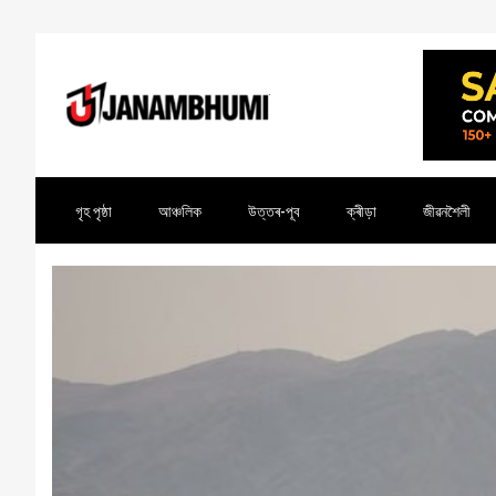
গৃহ পৃষ্ঠা
আঞ্চলিক
উত্তৰ-পূব
ক্ৰীড়া
জীৱনশৈলী