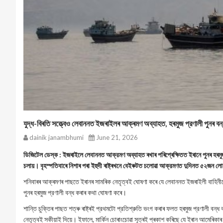
যুদ্ধ-বিৰতি সত্ত্বেও লেবাননত ইজৰাইলৰ আক্ৰমণ অব্যাহত, হৰমুজ প্রণালী পুনৰ বন
dainik janambhumi
June 21, 2026
ডিজিটেল ডেস্ক : ইজৰাইলে লেবাননত আক্রমণ অব্যাহত ৰখাৰ পৰিপ্ৰেক্ষিতত ইৰানে পুনৰ হৰমুজ 
চলায়। বৃহস্পতিবাৰে নিশাৰ পৰা ইহুদী ৰাষ্ট্ৰখনে বেইৰুটত চলোৱা আক্রমণত দুদিনত ৫২জন লোক
শনিবাৰৰ আক্ৰমণৰ পাছতে ইৰানৰ সামৰিক নেতৃত্বই ঘোষণা কৰে যে লেবাননত ইজৰাইলী বাহিনীয়
পুনৰ হৰমুজ প্রণালী বন্ধ কৰাৰ কথা ঘোষণা কৰে।
শান্তি চুক্তিৰ পাছত শত্ৰু ৰাষ্ট্ৰই প্রথমটো প্রতিশ্রুতি ভংগ কৰাৰ ফলত হৰমুজ প্রণালী বন
নেতৃত্বই সকীয়াই দিয়ে। ইফালে, মার্কিন চোৰাংচোৱা সূত্ৰই প্ৰকাশ কৰিছে যে ইৰান আমেৰিকা