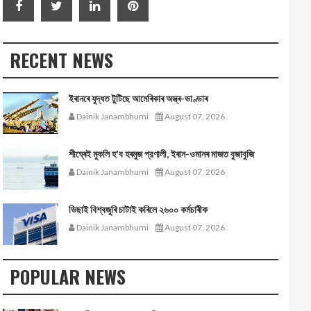
RECENT NEWS
ইৰানৰে যুদ্ধত টুটিছে আমেৰিকাৰ অস্ত্ৰ-ভাণ্ডাৰ
Dainik Janambhumi
August 07, 2026
শীঘ্ৰেই মুকলি হ'ব হৰমুজ প্রণালী, ইৰান-ওমানৰ মাজত বুজাবুজি
Dainik Janambhumi
August 07, 2026
ভিছাই বিশ্বজুৰি চাটাই কৰিলে ২৬০০ কৰ্মচাৰীক
Dainik Janambhumi
August 07, 2026
POPULAR NEWS