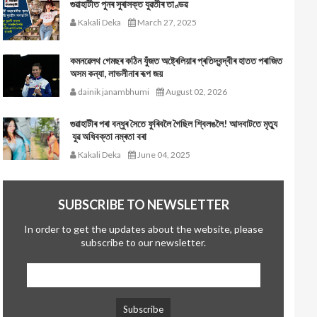
গুৱাহাটীত পুনৰ সুৰাসক্ত যুৱতীৰ তাণ্ডৱ
Kakali Deka
March 27, 2025
কমনৱেলথ গেমছৰ কঠিন যুঁজত অষ্ট্ৰেলিয়াৰ প্ৰতিদ্বন্দ্বীৰ হাতত পৰাজিত
অসম কন্যা, লাভলীনাৰ ৰূপ জয়
dainik janambhumi
August 02, 2026
গুৱাহাটীৰ পৰা বন্ধুৰ সৈতে ফুৰিবলৈ গৈছিল শ্বিলঙলৈ! আদবাটতে মৃত্যু
যুৱ অধিবক্তা নম্ৰতা বৰা
Kakali Deka
June 04, 2025
SUBSCRIBE TO NEWSLETTER
In order to get the updates about the website, please
subscribe to our newsletter.