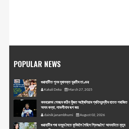
POPULAR NEWS
গুৱাহাটীত পুনৰ সুৰাসক্ত যুৱতীৰ তাণ্ডৱ
Kakali Deka
March 27, 2025
কমনৱেলথ গেমছৰ কঠিন যুঁজত অষ্ট্ৰেলিয়াৰ প্ৰতিদ্বন্দ্বীৰ হাতত পৰাজিত
অসম কন্যা, লাভলীনাৰ ৰূপ জয়
dainik janambhumi
August 02, 2026
গুৱাহাটীৰ পৰা বন্ধুৰ সৈতে ফুৰিবলৈ গৈছিল শ্বিলঙলৈ! আদবাটতে মৃত্যু