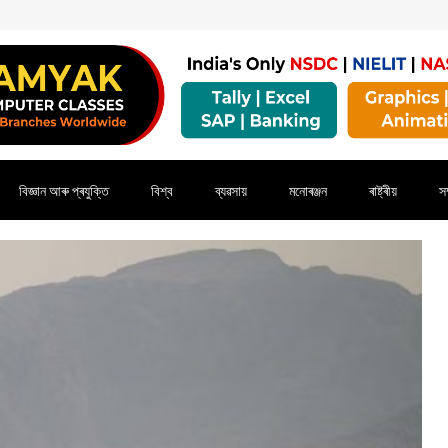
বিজ্ঞান আৰু প্ৰযুক্তি
বিশ্ব
ব্যৱসায়
মনোৰঞ্জন
ৰাষ্ট্ৰীয়
সম