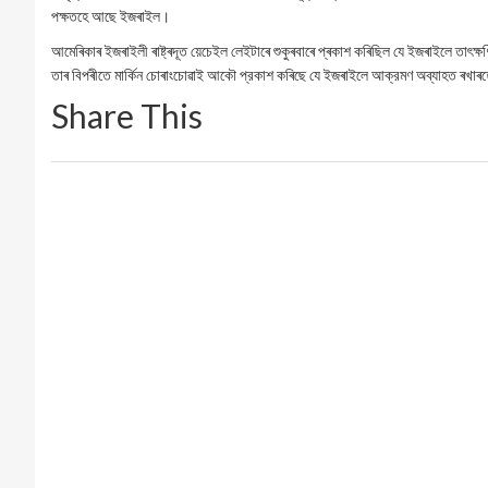
পক্ষতহে আছে ইজৰাইল।
আমেৰিকাৰ ইজৰাইলী ৰাষ্ট্ৰদূত য়েচেইল লেইটাৰে শুকুৰবাৰে প্ৰকাশ কৰিছিল যে ইজৰাইলে তাৎক্
তাৰ বিপৰীতে মার্কিন চোৰাংচোৱাই আকৌ প্রকাশ কৰিছে যে ইজৰাইলে আক্রমণ অব্যাহত ৰখাৰহ
Share This