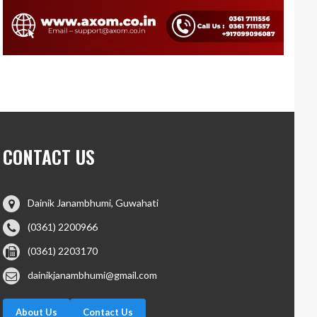
CONTACT US
Dainik Janambhumi, Guwahati
(0361) 2200966
(0361) 2203170
dainikjanambhumi@gmail.com
About Us
Contact Us