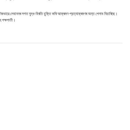
ষণিকভাৱে লেবাননৰ লগত যুদ্ধ-বিৰতি চুক্তি কৰি আক্ৰমণ-প্রত্যাক্ৰমণৰ অন্ত পেলাব বিচাৰিছে।
ে পক্ষপাতী।