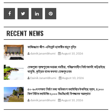
RECENT NEWS
কাজিৰঙাত জীপ-এলিফেন্ট ছাফাৰীৰ মাচুল বৃদ্ধি
dainik janambhumi
August 10, 2026
তেজপুৰত ব্ৰহ্মপুত্ৰৰ ভয়াৱহ খহনীয়া, পৰিকল্পনাহীন নির্মাণকার্যই কঢ়িয়াইছে
ভাবুকি, কৃত্রিম বানৰ কবলত তেজপুৰ চহৰ
Dainik Janambhumi
August 10, 2026
৫০-৬০ৰ দশকত নিৰ্মাণ কৰা অধিকাংশ মথাউৰিৰে উকলিছে ম্যাদ, ৪,৮০০
কিল'মিটাৰ মথাউৰিৰ ৩,০০০ কিঃমিঃৰেই বিপজ্জনক অৱস্থাত
dainik janambhumi
August 10, 2026