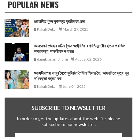
POPULAR NEWS
গুৱাহাটীত পুনৰ সুৰাসক্ত যুৱতীৰ তাণ্ডৱ
Kakali Deka
March 27, 2025
কমনৱেলথ গেমছৰ কঠিন যুঁজত অষ্ট্ৰেলিয়াৰ প্ৰতিদ্বন্দ্বীৰ হাতত পৰাজিত
অসম কন্যা, লাভলীনাৰ ৰূপ জয়
dainik janambhumi
August 02, 2026
গুৱাহাটীৰ পৰা বন্ধুৰ সৈতে ফুৰিবলৈ গৈছিল শ্বিলঙলৈ! আদবাটতে মৃত্যু যুৱ
অধিবক্তা নম্ৰতা বৰা
Kakali Deka
June 04, 2025
SUBSCRIBE TO NEWSLETTER
In order to get the updates about the website, please
subscribe to our newsletter.