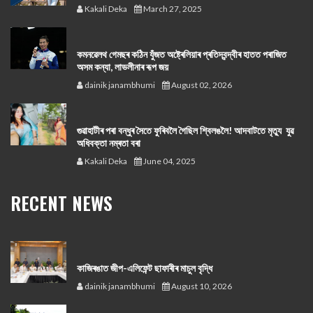
Kakali Deka
March 27, 2025
কমনৱেলথ গেমছৰ কঠিন যুঁজত অষ্ট্ৰেলিয়াৰ প্ৰতিদ্বন্দ্বীৰ হাতত পৰাজিত
অসম কন্যা, লাভলীনাৰ ৰূপ জয়
dainik janambhumi
August 02, 2026
গুৱাহাটীৰ পৰা বন্ধুৰ সৈতে ফুৰিবলৈ গৈছিল শ্বিলঙলৈ! আদবাটতে মৃত্যু যুৱ
অধিবক্তা নম্ৰতা বৰা
Kakali Deka
June 04, 2025
RECENT NEWS
কাজিৰঙাত জীপ-এলিফেন্ট ছাফাৰীৰ মাচুল বৃদ্ধি
dainik janambhumi
August 10, 2026