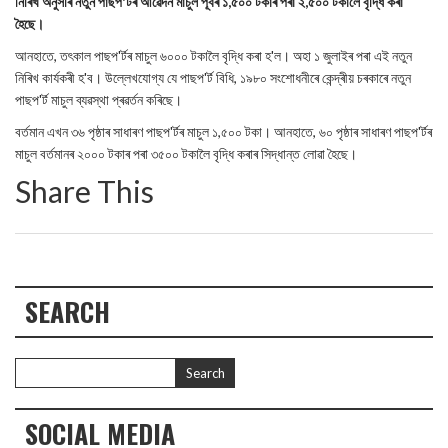
নিৰিখ অনুসৰি নতুন পাছপ'ৰ্টৰ আৱেদন মাচুল পূৰ্বৰ ১,৫০০ টকাৰ পৰা ২,৫০০ টকালৈ বৃদ্ধি কৰা
হৈছে।
আনহাতে, তৎকাল পাছপ'ৰ্টৰ মাচুল ৬০০০ টকালৈ বৃদ্ধি কৰা হ'ল। অহা ১ জুলাইৰ পৰা এই নতুন
নিৰিখ কাৰ্যকৰী হ'ব। উল্লেখযোগ্য যে পাছপ'র্ট বিধি, ১৯৮০ সংশোধনীৰে কেন্দ্ৰীয় চৰকাৰে নতুন
পাছপ'ৰ্ট মাচুল ব্যৱস্থা প্ৰৱৰ্তন কৰিছে।
বৰ্তমান এখন ৩৬ পৃষ্ঠাৰ সাধাৰণ পাছপ'ৰ্টৰ মাচুল ১,৫০০ টকা। আনহাতে, ৬০ পৃষ্ঠাৰ সাধাৰণ পাছপ'ৰ্টৰ
মাচুল বৰ্তমানৰ ২০০০ টকাৰ পৰা ৩৫০০ টকালৈ বৃদ্ধি কৰাৰ সিদ্ধান্ত লোৱা হৈছে।
Share This
SEARCH
SOCIAL MEDIA