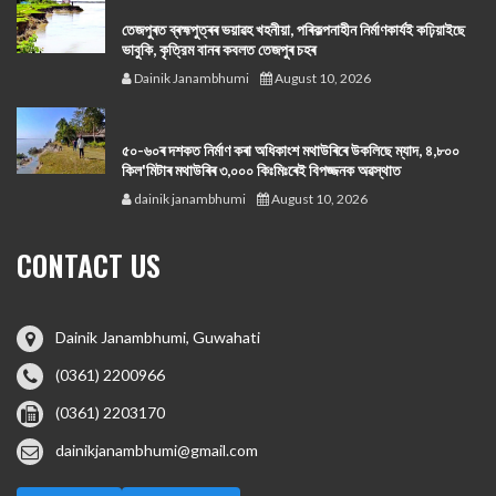
তেজপুৰত ব্ৰহ্মপুত্ৰৰ ভয়াৱহ খহনীয়া, পৰিকল্পনাহীন নির্মাণকার্যই কঢ়িয়াইছে
ভাবুকি, কৃত্রিম বানৰ কবলত তেজপুৰ চহৰ
Dainik Janambhumi
August 10, 2026
৫০-৬০ৰ দশকত নিৰ্মাণ কৰা অধিকাংশ মথাউৰিৰে উকলিছে ম্যাদ, ৪,৮০০
কিল'মিটাৰ মথাউৰিৰ ৩,০০০ কিঃমিঃৰেই বিপজ্জনক অৱস্থাত
dainik janambhumi
August 10, 2026
CONTACT US
Dainik Janambhumi, Guwahati
(0361) 2200966
(0361) 2203170
dainikjanambhumi@gmail.com