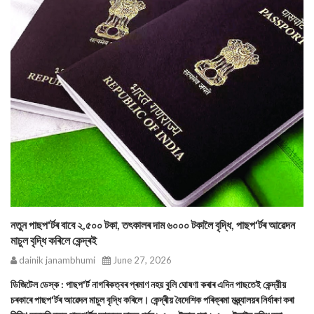
নতুন পাছপ'ৰ্টৰ বাবে ২,৫০০ টকা, তৎকালৰ দাম ৬০০০ টকালৈ বৃদ্ধি, পাছপ'ৰ্টৰ আৱেদন
মাচুল বৃদ্ধি কৰিলে কেন্দ্ৰই
dainik janambhumi
June 27, 2026
ডিজিটেল ডেস্ক : পাছপ'র্ট নাগৰিকত্বৰ প্ৰমাণ নহয় বুলি ঘোষণা কৰাৰ এদিন পাছতেই কেন্দ্রীয়
চৰকাৰে পাছপ'ৰ্টৰ আৱেদন মাচুল বৃদ্ধি কৰিলে। কেন্দ্ৰীয় বৈদেশিক পৰিক্ৰমা মন্ত্ৰ্যালয়ৰ নির্ধাৰণ কৰা