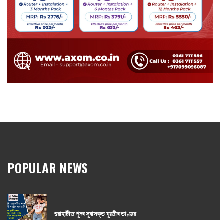
POPULAR NEWS
গুৱাহাটীত পুনৰ সুৰাসক্ত যুৱতীৰ তাণ্ডৱ