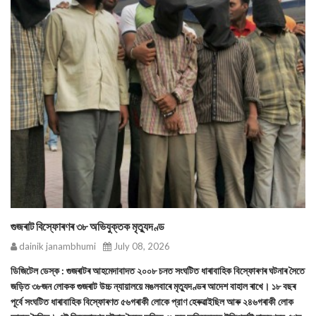
গুজৰাট বিস্ফোৰণৰ ৩৮ অভিযুক্তক মৃত্যুদণ্ড
dainik janambhumi
July 08, 2026
ডিজিটেল ডেস্ক : গুজৰাটৰ আহমেদাবাদত ২০০৮ চনত সংঘটিত ধাৰাবাহিক বিস্ফোৰণৰ ঘটনাৰ সৈতে
জড়িত ৩৮জন লোকক গুজৰাট উচ্চ ন্যায়ালয়ে মঙলবাৰে মৃত্যুদণ্ডৰ আদেশ বাহাল ৰাখে। ১৮ বছৰ
পূৰ্বে সংঘটিত ধাৰাবাহিক বিস্ফোৰণত ৫৬গৰাকী লোকে প্রাণ হেৰুৱাইছিল আৰু ২৪৬গৰাকী লোক