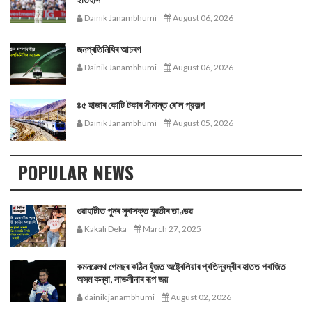
Dainik Janambhumi
August 06, 2026
জনপ্ৰতিনিধিৰ আচৰণ
Dainik Janambhumi
August 06, 2026
৪৫ হাজাৰ কোটি টকাৰ সীমান্ত ৰে'ল প্রকল্প
Dainik Janambhumi
August 05, 2026
POPULAR NEWS
গুৱাহাটীত পুনৰ সুৰাসক্ত যুৱতীৰ তাণ্ডৱ
Kakali Deka
March 27, 2025
কমনৱেলথ গেমছৰ কঠিন যুঁজত অষ্ট্ৰেলিয়াৰ প্ৰতিদ্বন্দ্বীৰ হাতত পৰাজিত
অসম কন্যা, লাভলীনাৰ ৰূপ জয়
dainik janambhumi
August 02, 2026