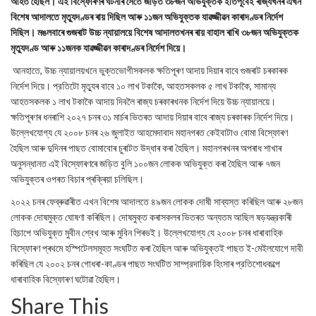
আহত হৈছিল। এই বিস্ফোৰণৰ ঘটনাৰ সৈতে জড়িত ৩৮জন অভিযুক্তক ইতিপূর্বেই ৰাজ্যখনৰ এখন
বিশেষ আদালতে মৃত্যুদণ্ডৰ ৰায় দিছিল আৰু ১১জন অভিযুক্তক যাৱজ্জীৱন কাৰাদণ্ডৰ নিৰ্দেশ
দিছিল। মঙলবাৰে গুজৰাট উচ্চ ন্যায়ালয়ে বিশেষ আদালতখনৰ ৰায় বাহাল ৰাখি ৩৮জন অভিযুক্তক
মৃত্যুদণ্ড আৰু ১১জনক যাৱজ্জীৱন কাৰাদণ্ডৰ নিৰ্দেশ দিয়ে।
আনহাতে, উচ্চ ন্যায়ালয়খনে ভুক্তভোগীসকলক ক্ষতিপূৰণ আদায় দিয়াৰ বাবে গুজৰাট চৰকাৰক
নির্দেশ দিয়ে। প্রতিটো মৃত্যুৰ বাবে ১০ লাখ টকাকৈ, আহতসকলক ৫ লাখ টকাকৈ, সামান্য
আহতসকলক ১ লাখ টকাকৈ আদায় দিবলৈ ৰাজ্য চৰকাৰখনক নির্দেশ দিয়ে উচ্চ ন্যায়ালয়ে।
ক্ষতিপূৰণৰ ধনৰাশি ২০২৭ চনৰ ৩১ মাৰ্চৰ ভিতৰত আদায় দিয়াৰ বাবে ৰাজ্য চৰকাৰক নির্দেশ দিয়ে।
উল্লেখযোগ্য যে ২০০৮ চনৰ ২৬ জুলাইত আহমেদাবাদ মহানগৰত কেইবাটাও বোমা বিস্ফোৰণ
হৈছিল আৰু দুদিনৰ পাছত বোমাবোৰ চুৰাটত উদ্ধাৰ কৰা হৈছিল। মহানগৰখনৰ অপৰাধ শাখাৰ
অনুসন্ধানত এই বিস্ফোৰণৰে জড়িত বুলি ১০০জন লোকক অভিযুক্ত কৰা হৈছিল আৰু ৭জন
অভিযুক্তৰ ওপৰত বিচাৰ প্ৰক্ৰিয়া চলিছিল।
২০২২ চনৰ ফেব্ৰুৱাৰীত এখন বিশেষ আদালতে ৪৯জন লোকক দোষী সাব্যস্ত কৰিছিল আৰু ২৮জন
লোকক দোষমুক্ত ঘোষণা কৰিছিল। দোষমুক্ত কৰাসকলৰ ভিতৰত অন্যতম আছিল ষড়যন্ত্রকাৰী
হিচাপে অভিযুক্ত মুবীন শ্বেখ আৰু মুবিন পিৰভই। উল্লেখযোগ্য যে ২০০৮ চনৰ ধাৰাবাহিক
বিস্ফোৰণ প্ৰথমে হস্পিটেলসমূহত সংঘটিত কৰা হৈছিল আৰু অভিযুক্তই পাছত ই-মেইলযোগে দাবী
কৰিছিল যে ২০০২ চনৰ গোধৰা-কাণ্ডৰ পাছত সংঘটিত সাম্প্রদায়িক হিংসাৰ প্রতিশোধকল্পে
ধাৰাবাহিক বিস্ফোৰণ ঘটোৱা হৈছিল।
Share This