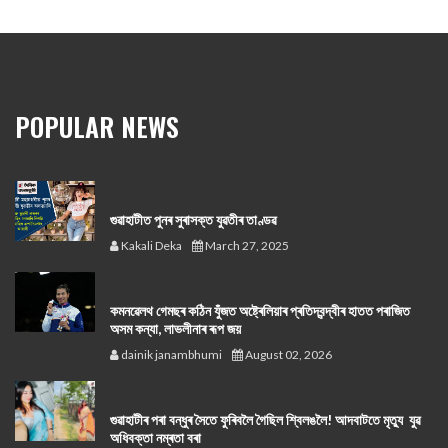
POPULAR NEWS
গুৱাহাটীত পুনৰ সুৰাসক্ত যুৱতীৰ তাণ্ডৱ
Kakali Deka
March 27, 2025
কমনৱেলথ গেমছৰ কঠিন যুঁজত অষ্ট্ৰেলিয়াৰ প্ৰতিদ্বন্দ্বীৰ হাতত পৰাজিত
অসম কন্যা, লাভলীনাৰ ৰূপ জয়
dainik janambhumi
August 02, 2026
গুৱাহাটীৰ পৰা বন্ধুৰ সৈতে ফুৰিবলৈ গৈছিল শ্বিলঙলৈ! আদবাটতে মৃত্যু যুৱ
অধিবক্তা নম্ৰতা বৰা