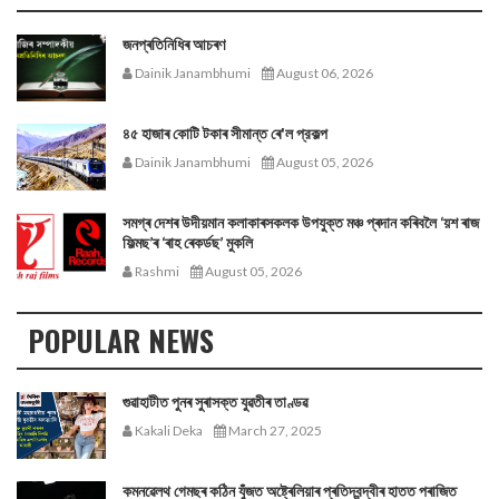
জনপ্ৰতিনিধিৰ আচৰণ
Dainik Janambhumi
August 06, 2026
৪৫ হাজাৰ কোটি টকাৰ সীমান্ত ৰে'ল প্রকল্প
Dainik Janambhumi
August 05, 2026
সমগ্ৰ দেশৰ উদীয়মান কলাকাৰসকলক উপযুক্ত মঞ্চ প্ৰদান কৰিবলৈ ‘য়শ ৰাজ
ফিল্মছ’ৰ ‘ৰাহ ৰেকৰ্ডছ’ মুকলি
Rashmi
August 05, 2026
POPULAR NEWS
গুৱাহাটীত পুনৰ সুৰাসক্ত যুৱতীৰ তাণ্ডৱ
Kakali Deka
March 27, 2025
কমনৱেলথ গেমছৰ কঠিন যুঁজত অষ্ট্ৰেলিয়াৰ প্ৰতিদ্বন্দ্বীৰ হাতত পৰাজিত