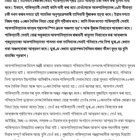
নিহত হয়। তালিবান চৰকাৰৰ সেনাই পাকিস্তানৰ প্ৰায় ২৫টা সীমান্ত চকী দখল কৰা বুলিও দাবী
কৰে। ইফালে, পাকিস্তানী সেনাই কালি দাবী কৰা মতে তেওঁলোকে আফগানিস্তানৰ ১৯টা সীমান্ত
চকী দখল কৰাৰ লগতে দুই শতাধিক অনুপ্রৱেশকাৰী তালিবানী যুঁজাৰুক হত্যা কৰে। ইয়াৰ লগতে
নিজৰ প্ৰায় ২৩জন সৈনিক নিহত হোৱা বুলি স্বীকাৰ কৰে। কালি দিনৰ ভাগত পাকিস্তানী সেনাই
আফগানিস্তানৰ কান্ধৰ প্ৰদেশৰ স্পিন বল্ডক অঞ্চলত ড্র'ন আৰু যুঁজাৰু বিমানেৰে আক্ৰমণ কৰে।
পাকিস্তানী সেনাই যোৱা শুকুৰবাৰে আফগানিস্তানৰ ৰাজধানী কাবুলত বিমানেৰে কৰা আক্ৰমণৰ
প্ৰত্যুত্তৰত আফগানিস্তানত শাসনত থকা তালিবানৰ সেনাই শনিবাৰে শেহ নিশা ডুৰাণ্ড ৰেখাত
থকা অঞ্চলবোৰত আক্রমণ কৰে। ডুৰাণ্ড ৰেখাত দুয়োপক্ষৰ সৈনিকৰ মাজত ভীষণ যুদ্ধ হয় বুলি
বাতৰিত প্রকাশ।
আফগানিস্তানৰ বিদেশ মন্ত্ৰী ভাৰতত থকাৰ সময়তে শনিবাৰে নিশা দেশখনৰ পাকিস্তানৰ সৈতে যুদ্ধৰ
সূত্রপাত ঘটে। আফগানিস্তান চৰকাৰৰ মুখপাত্র জবীহুল্লা মুজাহিদে প্রকাশ কৰা মতে, শনিবাৰে
নিশা আফগান ইছলামিক আমিৰাটৰ সেনাৰ পাকিস্তানী সেনাৰ সৈতে হোৱা যুদ্ধত পাকিস্তানৰ ৫৮জন
পাক সৈনিক নিহত আৰু আন ৩০জন সৈনিক আহত হয়। তেওঁ জনোৱা মতে, আফগান সেনাই
পাকিস্তানী সেনাৰ পৰা বৃহৎ পৰিমাণৰ অস্ত্র-শস্ত্ৰ জব্দ কৰে। জবিহুল্লা মুজাহিদে প্রকাশ কৰা মতে,
শনিবাৰে নিশা দুয়োখন দেশৰ সৈনিকৰ মাজত হোৱা সংঘৰ্ষত তেওঁৰ দেশৰ ২০জনতকৈ অধিক জোৱান হয়
নিহত হৈছে অথবা আহত হৈছে। তেওঁ কয় পাকিস্তানী সেনাই ডুৰাণ্ড ৰেখাত বিমানেৰে কৰা
আক্ৰমণৰ প্ৰতিশোধ লোৱাৰ বাবে আফগান সেনাই শনিবাৰে এই আক্রমণ কৰে। তেওঁ কয়,
আইছিছ, জৈছ-এ-মহম্মদ, লস্কৰ-এ-টয়বাৰ দৰে কুখ্যাত সংগঠনে দেশখনত আশ্রয় লৈ থকা সত্ত্বেও
পাকিস্তানে বিষয়টোত গুৰুত্ব দিয়া নাই। আফগানিস্তানৰ নিজৰ আকাশ আৰু স্থলসীমা সুৰক্ষা
দিয়াৰ সম্পূৰ্ণ অধিকাৰ আছে বুলি তেওঁ কয়। মুজাহিদে পাকিস্তানক সন্ত্রাসবাদীক আশ্রয় দিয়াটো