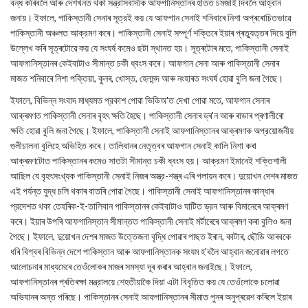
বন্ধ কৰিবলৈ আৰু দেশখনত থকা সন্ত্রাসবাদীক আফগানিস্তানৰ হাতত চমজাই দিবলৈ আহ্বান
জনায়। ইফালে, পাকিস্তানী সেনাৰ সূত্রই কয় যে আফগান সেনাই শনিবাৰে নিশা অপ্ৰৰোচিতভাৱে
পাকিস্তানী অঞ্চলত আক্রমণ কৰে। পাকিস্তানী সেনাই সম্পূর্ণ শক্তিৰে ইয়াৰ প্ৰত্যুত্তৰ দিয়ে বুলি
উল্লেখ কৰি সূত্ৰটোৱে কয় যে সংঘর্ষ কমেও ছটা স্থানত হয়। সূত্ৰটোৰ মতে, পাকিস্তানী সেনাই
আফগানিস্তানৰ কেইবাটাও সীমান্ত চকী ধ্বংস কৰে। আফগান সেনা আৰু পাকিস্তানী সেনাৰ
মাজত শনিবাৰে নিশা পক্তিয়া, কুনৰ, খোস্ত, হেলমন্দ আৰু নংহাৰত সংঘর্ষ হোৱা বুলি জনা গৈছে।
ইফালে, বিভিন্ন সংবাদ মাধ্যমত প্রকাশ পোৱা ভিডিঅ'ত দেখা পোৱা মতে, আফগান সেনাৰ
আক্ৰমণত পাকিস্তানী সেনাৰ বৃহৎ ক্ষতি হৈছে। পাকিস্তানী সেনাৰ ড্ৰ'ন আৰু ৰাডাৰ প্ৰণালীৰো
ক্ষতি হোৱা বুলি জনা গৈছে। ইফালে, পাকিস্তানী সেনাই আফগানিস্তানৰ আক্ৰমণক অপ্রয়োজনীয়
গুলীচালনা বুলিহে অভিহিত কৰে। তালিবানৰ নেতৃত্বৰ আফগান সেনাই কালি নিশা কৰা
আক্ৰমণটোত পাকিস্তানৰ কমেও সাতটা সীমান্ত চকী ধ্বংস হয়। আক্রমণ ইমানেই শক্তিশালী
আছিল যে বৃহৎসংখ্যক পাকিস্তানী সেনাই নিজৰ অস্ত্র-শস্ত্ৰ এৰি পলায়ন কৰে। দুয়োখন দেশৰ মাজত
এই পর্যন্ত যুদ্ধ চলি থকাৰ বাতৰি পোৱা গৈছে। পাকিস্তানী সেনাই আফগানিস্তানৰ কান্ধাৰ
প্রদেশত থকা তেহৰিক-ই-তালিবান পাকিস্তানৰ কেইবাটাও ঘাটিত ড্রন আৰু বিমানেৰে আক্ৰমণ
কৰে। ইয়াৰ উপৰি আফগানিস্তান সীমান্তত পাকিস্তানী সেনাই মর্টাৰেৰে আক্ৰমণ কৰা বুলিও জনা
গৈছে। ইফালে, দুয়োখন দেশৰ মাজত উত্তেজনা বৃদ্ধি পোৱাৰ পাছত ইৰান, কাটাৰ, ছৌডি আৰবকে
ধৰি বিশ্বৰ বিভিন্ন দেশে পাকিস্তান আৰু আফগানিস্তানক সংযম হ'বলৈ আহ্বান জনোৱাৰ লগতে
আলোচনাৰ মাধ্যমেৰে তেওঁলোকৰ মাজৰ সমস্যা দূৰ কৰাৰ আহ্বান জনাইছে। ইফালে,
আফগানিস্তানৰ প্ৰতিৰক্ষা মন্ত্রালয়ে শেহতীয়াকৈ দিয়া এটা বিবৃতিত কয় যে তেওঁলোকে চলোৱা
অভিযানৰ অন্ত পৰিছে। পাকিস্তানৰ সেনাই আফগানিস্তানৰ সীমাত পুনৰ অনুপ্ৰৱেশ কৰিলে ইয়াৰ