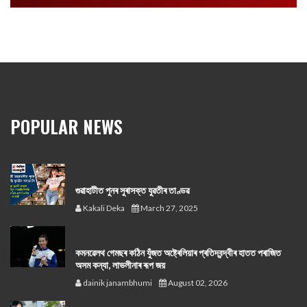
POPULAR NEWS
গুৱাহাটীত পুনৰ সুৰাসক্ত যুৱতীৰ তাণ্ডৱ
Kakali Deka
March 27, 2025
কমনৱেলথ গেমছৰ কঠিন যুঁজত অষ্ট্ৰেলিয়াৰ প্ৰতিদ্বন্দ্বীৰ হাতত পৰাজিত
অসম কন্যা, লাভলীনাৰ ৰূপ জয়
dainik janambhumi
August 02, 2026