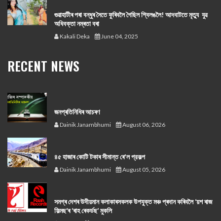
গুৱাহাটীৰ পৰা বন্ধুৰ সৈতে ফুৰিবলৈ গৈছিল শ্বিলঙলৈ! আদবাটতে মৃত্যু যুৱ
অধিবক্তা নম্ৰতা বৰা
Kakali Deka
June 04, 2025
RECENT NEWS
জনপ্ৰতিনিধিৰ আচৰণ
Dainik Janambhumi
August 06, 2026
৪৫ হাজাৰ কোটি টকাৰ সীমান্ত ৰে'ল প্রকল্প
Dainik Janambhumi
August 05, 2026
সমগ্ৰ দেশৰ উদীয়মান কলাকাৰসকলক উপযুক্ত মঞ্চ প্ৰদান কৰিবলৈ ‘য়শ ৰাজ
ফিল্মছ’ৰ ‘ৰাহ ৰেকৰ্ডছ’ মুকলি