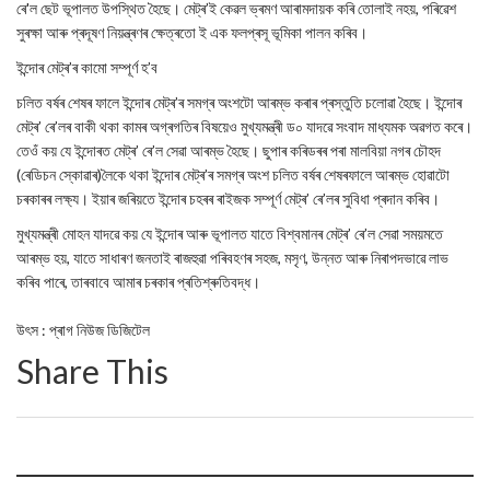
ৰে'ল ছেট ভূপালত উপস্থিত হৈছে। মেট্ৰ’ই কেৱল ভ্ৰমণ আৰামদায়ক কৰি তোলাই নহয়, পৰিৱেশ
সুৰক্ষা আৰু প্ৰদূষণ নিয়ন্ত্ৰণৰ ক্ষেত্ৰতো ই এক ফলপ্ৰসূ ভূমিকা পালন কৰিব।
ইন্দোৰ মেট্ৰ’ৰ কামো সম্পূৰ্ণ হ’ব
চলিত বৰ্ষৰ শেষৰ ফালে ইন্দোৰ মেট্ৰ’ৰ সমগ্ৰ অংশটো আৰম্ভ কৰাৰ প্ৰস্তুতি চলোৱা হৈছে। ইন্দোৰ
মেট্ৰ’ ৰে’লৰ বাকী থকা কামৰ অগ্ৰগতিৰ বিষয়েও মুখ্যমন্ত্ৰী ড০ যাদৱে সংবাদ মাধ্যমক অৱগত কৰে।
তেওঁ কয় যে ইন্দোৰত মেট্ৰ’ ৰে’ল সেৱা আৰম্ভ হৈছে। ছুপাৰ কৰিডৰৰ পৰা মালবিয়া নগৰ চৌহদ
(ৰেডিচন স্কোৱাৰ)লৈকে থকা ইন্দোৰ মেট্ৰ’ৰ সমগ্ৰ অংশ চলিত বৰ্ষৰ শেষৰফালে আৰম্ভ হোৱাটো
চৰকাৰৰ লক্ষ্য। ইয়াৰ জৰিয়তে ইন্দোৰ চহৰৰ ৰাইজক সম্পূৰ্ণ মেট্ৰ’ ৰে’লৰ সুবিধা প্ৰদান কৰিব।
মুখ্যমন্ত্ৰী মোহন যাদৱে কয় যে ইন্দোৰ আৰু ভূপালত যাতে বিশ্বমানৰ মেট্ৰ’ ৰে’ল সেৱা সময়মতে
আৰম্ভ হয়, যাতে সাধাৰণ জনতাই ৰাজহুৱা পৰিবহণৰ সহজ, মসৃণ, উন্নত আৰু নিৰাপদভাৱে লাভ
কৰিব পাৰে, তাৰবাবে আমাৰ চৰকাৰ প্ৰতিশ্ৰুতিবদ্ধ।
উৎস : প্ৰাগ নিউজ ডিজিটেল
Share This