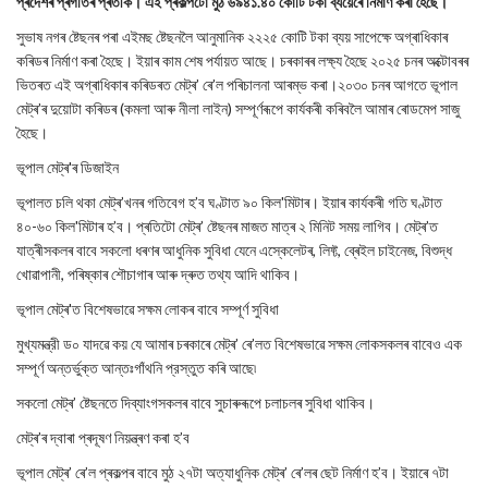
প্ৰদেশৰ প্ৰগতিৰ প্ৰতীক। এই প্ৰকল্পটো মুঠ ৬৯৪১.৪০ কোটি টকা ব্যয়েৰে নিৰ্মাণ কৰা হৈছে।
সুভাষ নগৰ ষ্টেছনৰ পৰা এইমছ ষ্টেছনলৈ আনুমানিক ২২২৫ কোটি টকা ব্যয় সাপেক্ষে অগ্ৰাধিকাৰ
কৰিডৰ নিৰ্মাণ কৰা হৈছে। ইয়াৰ কাম শেষ পৰ্যায়ত আছে। চৰকাৰৰ লক্ষ্য হৈছে ২০২৫ চনৰ অক্টোবৰৰ
ভিতৰত এই অগ্ৰাধিকাৰ কৰিডৰত মেট্ৰ’ ৰে’ল পৰিচালনা আৰম্ভ কৰা।২০৩০ চনৰ আগতে ভূপাল
মেট্ৰ’ৰ দুয়োটা কৰিডৰ (কমলা আৰু নীলা লাইন) সম্পূৰ্ণৰূপে কাৰ্যকৰী কৰিবলৈ আমাৰ ৰোডমেপ সাজু
হৈছে।
ভূপাল মেট্ৰ'ৰ ডিজাইন
ভূপালত চলি থকা মেট্ৰ’খনৰ গতিবেগ হ’ব ঘণ্টাত ৯০ কিল'মিটাৰ। ইয়াৰ কাৰ্যকৰী গতি ঘণ্টাত
৪০-৬০ কিল'মিটাৰ হ’ব। প্ৰতিটো মেট্ৰ’ ষ্টেছনৰ মাজত মাত্ৰ ২ মিনিট সময় লাগিব। মেট্ৰ’ত
যাত্ৰীসকলৰ বাবে সকলো ধৰণৰ আধুনিক সুবিধা যেনে এস্কেলেটৰ, লিফ্ট, ব্ৰেইল চাইনেজ, বিশুদ্ধ
খোৱাপানী, পৰিষ্কাৰ শৌচাগাৰ আৰু দ্ৰুত তথ্য আদি থাকিব।
ভূপাল মেট্ৰ'ত বিশেষভাৱে সক্ষম লোকৰ বাবে সম্পূৰ্ণ সুবিধা
মুখ্যমন্ত্রী ড০ যাদৱে কয় যে আমাৰ চৰকাৰে মেট্ৰ’ ৰে’লত বিশেষভাৱে সক্ষম লোকসকলৰ বাবেও এক
সম্পূর্ণ অন্তর্ভুক্ত আন্তঃগাঁথনি প্রস্তুত কৰি আছে৷
সকলো মেট্ৰ’ ষ্টেছনতে দিব্যাংগসকলৰ বাবে সুচাৰুৰূপে চলাচলৰ সুবিধা থাকিব।
মেট্ৰ’ৰ দ্বাৰা প্ৰদূষণ নিয়ন্ত্ৰণ কৰা হ’ব
ভূপাল মেট্ৰ’ ৰে’ল প্ৰকল্পৰ বাবে মুঠ ২৭টা অত্যাধুনিক মেট্ৰ’ ৰে’লৰ ছেট নিৰ্মাণ হ’ব। ইয়াৰে ৭টা