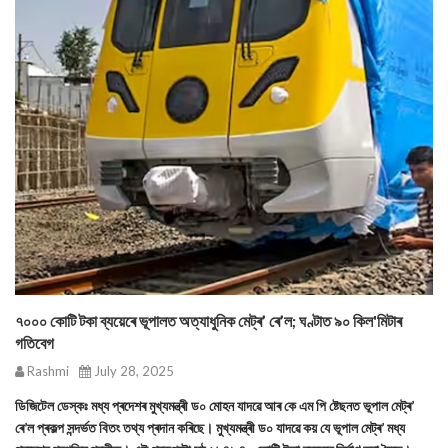
৭০০০ কোটি টকা ব্যয়েৰে ভূপালত অত্যাধুনিক মেট্ৰ’ ৰে’ল; ঘণ্টাত ৯০ কিল'মিটাৰ
গতিবেগ
Rashmi
July 28, 2025
ডিজিটেল ডেস্কঃ মধ্য প্ৰদেশৰ মুখ্যমন্ত্ৰী ড০ মোহন যাদৱে আৰ কে এম পি ষ্টেছনত ভূপাল মেট্ৰ’
ৰে’ল প্ৰকল্প সন্দৰ্ভত বিতং তথ্য প্ৰদান কৰিছে। মুখ্যমন্ত্ৰী ড০ যাদৱে কয় যে ভূপাল মেট্ৰ’ মধ্য