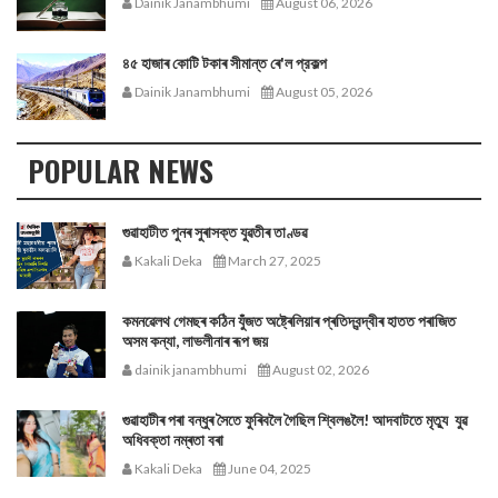
Dainik Janambhumi
August 06, 2026
৪৫ হাজাৰ কোটি টকাৰ সীমান্ত ৰে'ল প্রকল্প
Dainik Janambhumi
August 05, 2026
POPULAR NEWS
গুৱাহাটীত পুনৰ সুৰাসক্ত যুৱতীৰ তাণ্ডৱ
Kakali Deka
March 27, 2025
কমনৱেলথ গেমছৰ কঠিন যুঁজত অষ্ট্ৰেলিয়াৰ প্ৰতিদ্বন্দ্বীৰ হাতত পৰাজিত
অসম কন্যা, লাভলীনাৰ ৰূপ জয়
dainik janambhumi
August 02, 2026
গুৱাহাটীৰ পৰা বন্ধুৰ সৈতে ফুৰিবলৈ গৈছিল শ্বিলঙলৈ! আদবাটতে মৃত্যু যুৱ
অধিবক্তা নম্ৰতা বৰা
Kakali Deka
June 04, 2025