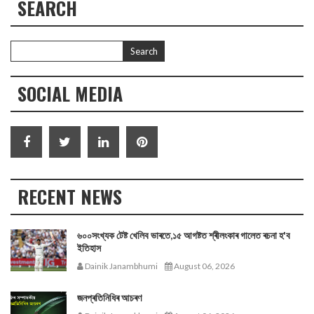
SEARCH
SOCIAL MEDIA
RECENT NEWS
৬০০সংখ্যক টেষ্ট খেলিব ভাৰতে,১৫ আগষ্টত শ্ৰীলংকাৰ গালেত ৰচনা হ'ব
ইতিহাস
Dainik Janambhumi
August 06, 2026
জনপ্ৰতিনিধিৰ আচৰণ