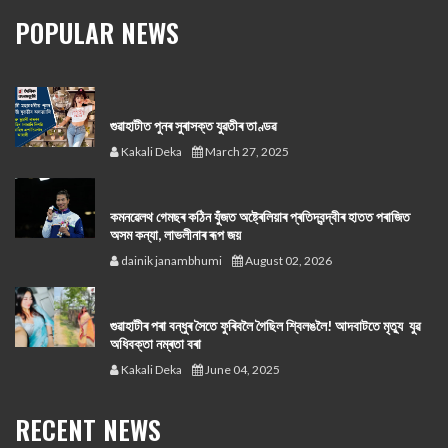
POPULAR NEWS
গুৱাহাটীত পুনৰ সুৰাসক্ত যুৱতীৰ তাণ্ডৱ
Kakali Deka
March 27, 2025
কমনৱেলথ গেমছৰ কঠিন যুঁজত অষ্ট্ৰেলিয়াৰ প্ৰতিদ্বন্দ্বীৰ হাতত পৰাজিত
অসম কন্যা, লাভলীনাৰ ৰূপ জয়
dainik janambhumi
August 02, 2026
গুৱাহাটীৰ পৰা বন্ধুৰ সৈতে ফুৰিবলৈ গৈছিল শ্বিলঙলৈ! আদবাটতে মৃত্যু যুৱ
অধিবক্তা নম্ৰতা বৰা
Kakali Deka
June 04, 2025
RECENT NEWS