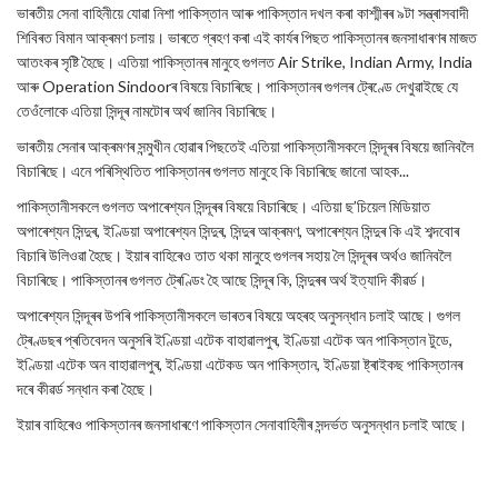
ভাৰতীয় সেনা বাহিনীয়ে যোৱা নিশা পাকিস্তান আৰু পাকিস্তান দখল কৰা কাশ্মীৰৰ ৯টা সন্ত্ৰাসবাদী
শিবিৰত বিমান আক্ৰমণ চলায়। ভাৰতে গ্ৰহণ কৰা এই কাৰ্যৰ পিছত পাকিস্তানৰ জনসাধাৰণৰ মাজত
আতংকৰ সৃষ্টি হৈছে। এতিয়া পাকিস্তানৰ মানুহে গুগলত Air Strike, Indian Army, India
আৰু Operation Sindoorৰ বিষয়ে বিচাৰিছে। পাকিস্তানৰ গুগলৰ ট্ৰেণ্ডে দেখুৱাইছে যে
তেওঁলোকে এতিয়া সিন্দূৰ নামটোৰ অৰ্থ জানিব বিচাৰিছে।
ভাৰতীয় সেনাৰ আক্ৰমণৰ সন্মুখীন হোৱাৰ পিছতেই এতিয়া পাকিস্তানীসকলে সিন্দূৰৰ বিষয়ে জানিবলৈ
বিচাৰিছে। এনে পৰিস্থিতিত পাকিস্তানৰ গুগলত মানুহে কি বিচাৰিছে জানো আহক...
পাকিস্তানীসকলে গুগলত অপাৰেশ্যন সিন্দূৰৰ বিষয়ে বিচাৰিছে। এতিয়া ছ’চিয়েল মিডিয়াত
অপাৰেশ্যন সিন্দুৰ, ইণ্ডিয়া অপাৰেশ্যন সিন্দুৰ, সিন্দুৰ আক্ৰমণ, অপাৰেশ্যন সিন্দুৰ কি এই শব্দবোৰ
বিচাৰি উলিওৱা হৈছে। ইয়াৰ বাহিৰেও তাত থকা মানুহে গুগলৰ সহায় লৈ সিন্দূৰৰ অৰ্থও জানিবলৈ
বিচাৰিছে। পাকিস্তানৰ গুগলত ট্ৰেণ্ডিং হৈ আছে সিন্দূৰ কি, সিন্দুৰৰ অৰ্থ ইত্যাদি কীৱৰ্ড।
অপাৰেশ্যন সিন্দূৰৰ উপৰি পাকিস্তানীসকলে ভাৰতৰ বিষয়ে অহৰহ অনুসন্ধান চলাই আছে। গুগল
ট্ৰেণ্ডছৰ প্ৰতিবেদন অনুসৰি ইণ্ডিয়া এটেক বাহাৱালপুৰ, ইণ্ডিয়া এটেক অন পাকিস্তান টুডে,
ইণ্ডিয়া এটেক অন বাহাৱালপুৰ, ইণ্ডিয়া এটেকড অন পাকিস্তান, ইণ্ডিয়া ষ্ট্ৰাইকছ পাকিস্তানৰ
দৰে কীৱৰ্ড সন্ধান কৰা হৈছে।
ইয়াৰ বাহিৰেও পাকিস্তানৰ জনসাধাৰণে পাকিস্তান সেনাবাহিনীৰ সন্দৰ্ভত অনুসন্ধান চলাই আছে।