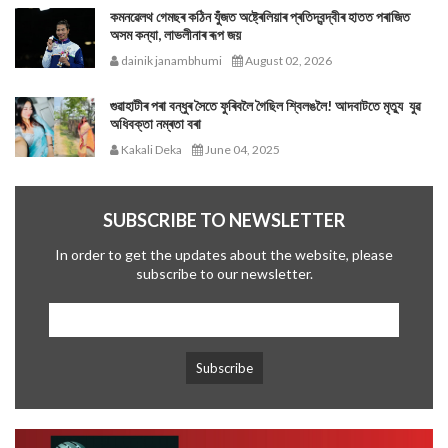
কমনৱেলথ গেমছৰ কঠিন যুঁজত অষ্ট্ৰেলিয়াৰ প্ৰতিদ্বন্দ্বীৰ হাতত পৰাজিত
অসম কন্যা, লাভলীনাৰ ৰূপ জয়
dainik janambhumi
August 02, 2026
গুৱাহাটীৰ পৰা বন্ধুৰ সৈতে ফুৰিবলৈ গৈছিল শ্বিলঙলৈ! আদবাটতে মৃত্যু যুৱ
অধিবক্তা নম্ৰতা বৰা
Kakali Deka
June 04, 2025
SUBSCRIBE TO NEWSLETTER
In order to get the updates about the website, please
subscribe to our newsletter.