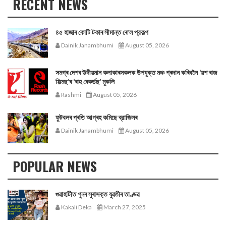
RECENT NEWS
৪৫ হাজাৰ কোটি টকাৰ সীমান্ত ৰে'ল প্রকল্প
Dainik Janambhumi
August 05, 2026
সমগ্ৰ দেশৰ উদীয়মান কলাকাৰসকলক উপযুক্ত মঞ্চ প্ৰদান কৰিবলৈ ‘য়শ ৰাজ
ফিল্মছ’ৰ ‘ৰাহ ৰেকৰ্ডছ’ মুকলি
Rashmi
August 05, 2026
ফুটবলৰ প্ৰতি আগ্ৰহ কমিছে ব্রাজিলৰ
Dainik Janambhumi
August 05, 2026
POPULAR NEWS
গুৱাহাটীত পুনৰ সুৰাসক্ত যুৱতীৰ তাণ্ডৱ
Kakali Deka
March 27, 2025