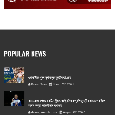
POPULAR NEWS
গুৱাহাটীত পুনৰ সুৰাসক্ত যুৱতীৰ তাণ্ডৱ
Kakali Deka
March 27, 2025
কমনৱেলথ গেমছৰ কঠিন যুঁজত অষ্ট্ৰেলিয়াৰ প্ৰতিদ্বন্দ্বীৰ হাতত পৰাজিত
অসম কন্যা, লাভলীনাৰ ৰূপ জয়
dainik janambhumi
August 02, 2026