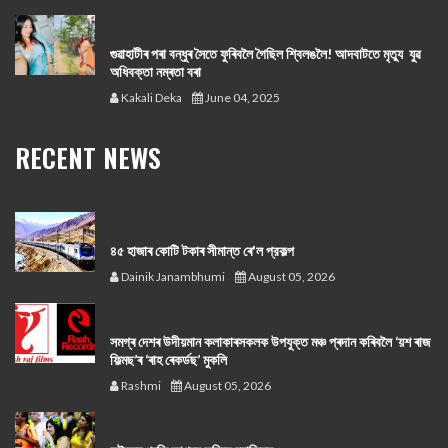
গুৱাহাটীৰ পৰা বন্ধুৰ সৈতে ফুৰিবলৈ গৈছিল শ্বিলঙলৈ! আদবাটতে মৃত্যু যুৱ
অধিবক্তা নম্ৰতা বৰা
Kakali Deka
June 04, 2025
RECENT NEWS
৪৫ হাজাৰ কোটি টকাৰ সীমান্ত ৰে'ল প্রকল্প
Dainik Janambhumi
August 05, 2026
সমগ্ৰ দেশৰ উদীয়মান কলাকাৰসকলক উপযুক্ত মঞ্চ প্ৰদান কৰিবলৈ ‘য়শ ৰাজ
ফিল্মছ’ৰ ‘ৰাহ ৰেকৰ্ডছ’ মুকলি
Rashmi
August 05, 2026