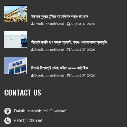
ইৰানৰে যুদ্ধত টুটিছে আমেৰিকাৰ অস্ত্ৰ-ভাণ্ডাৰ
Dainik Janambhumi
August 07, 2026
শীঘ্ৰেই মুকলি হ'ব হৰমুজ প্রণালী, ইৰান-ওমানৰ মাজত বুজাবুজি
Dainik Janambhumi
August 07, 2026
ভিছাই বিশ্বজুৰি চাটাই কৰিলে ২৬০০ কৰ্মচাৰীক
Dainik Janambhumi
August 07, 2026
CONTACT US
Dainik Janambhumi, Guwahati
(0361) 2200966