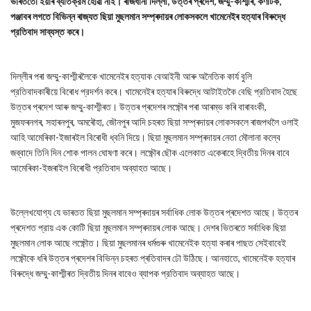
ভাৰততো ইয়াৰ ব্যতিক্রম হোৱা নাই। ৰাজধানী দিল্লী, উত্তৰ প্ৰদেশ, জম্মু-কাশ্মীৰ, কৰ্ণাটক,
পঞ্জাবৰ লগতে বিভিন্ন ৰাজ্যত ছিয়া মুছলমান সম্প্ৰদায়ৰ লোকসকলে খামেনেইৰ হত্যাৰ বিৰুদ্ধে
প্রতিবাদ সাব্যস্ত কৰে।
দিল্লীৰ পৰা জম্মু-কাশ্মীৰলৈকে খামেনেইৰ হত্যাক বেআইনী আৰু অনৈতিক কার্য বুলি
প্রতিবাদকাৰীয়ে বিৰোধ প্রদর্শন কৰে। খামেনেইৰ হত্যাৰ বিৰুদ্ধে আটাইতকৈ বেছি প্রতিবাদ হৈছে
উত্তৰ প্ৰদেশ আৰু জম্মু-কাশ্মীৰত। উত্তৰ প্ৰদেশৰ লক্ষ্ণৌৰ পৰা আৰম্ভ কৰি বাৰাবংকী,
মুজফৰনগৰ, সহাৰনপুৰ, অমৰৌহা, জৌনপুৰ আদি চহৰত ছিয়া সম্প্ৰদায়ৰ লোকসকলে ৰাজপথলৈ ওলাই
আহি আমেৰিকা-ইজাৰইল বিৰোধী ধ্বনি দিয়ে। ছিয়া মুছলমান সম্প্ৰদায়ৰ নেতা মৌলানা কল্বে
জব্বাদে তিনি দিন শোক পালন ঘোষণা কৰে। লক্ষ্ণৌৰ ছৌক এলেকাত একেৰাহে দ্বিতীয় দিনৰ বাবে
আমেৰিকা-ইজৰাইল বিৰোধী প্রতিবাদ অব্যাহত আছে।
উল্লেখযোগ্য যে ভাৰতত ছিয়া মুছলমান সম্প্ৰদায়ৰ সৰ্বাধিক লোক উত্তৰ প্ৰদেশত আছে। উত্তৰ
প্ৰদেশত প্রায় এক কোটি ছিয়া মুছলমান সম্প্ৰদায়ৰ লোক আছে। দেশৰ ভিতৰতে সর্বাধিক ছিয়া
মুছলমান লোক আছে লক্ষ্ণৌত। ছিয়া মুছলমানৰ ধৰ্মগুৰু খামেনেইক হত্যা কৰাৰ পাছত সেইবাবেই
লক্ষ্ণৌকে ধৰি উত্তৰ প্ৰদেশৰ বিভিন্ন চহৰত প্ৰতিবাদৰ ঢৌ উঠিছে। আনহাতে, খামেনেইক হত্যাৰ
বিৰুদ্ধে জম্মু-কাশ্মীৰত দ্বিতীয় দিনৰ বাবেও ব্যাপক প্রতিবাদ অব্যাহত আছে।