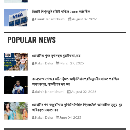
ভিছাই বিশ্বজুৰি চাটাই কৰিলে ২৬০০ কৰ্মচাৰীক
Dainik Janambhumi
August 07, 2026
POPULAR NEWS
গুৱাহাটীত পুনৰ সুৰাসক্ত যুৱতীৰ তাণ্ডৱ
Kakali Deka
March 27, 2025
কমনৱেলথ গেমছৰ কঠিন যুঁজত অষ্ট্ৰেলিয়াৰ প্ৰতিদ্বন্দ্বীৰ হাতত পৰাজিত
অসম কন্যা, লাভলীনাৰ ৰূপ জয়
dainik janambhumi
August 02, 2026
গুৱাহাটীৰ পৰা বন্ধুৰ সৈতে ফুৰিবলৈ গৈছিল শ্বিলঙলৈ! আদবাটতে মৃত্যু যুৱ
অধিবক্তা নম্ৰতা বৰা
Kakali Deka
June 04, 2025