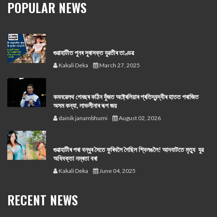
POPULAR NEWS
গুৱাহাটীত পুনৰ সুৰাসক্ত যুৱতীৰ তাণ্ডৱ
Kakali Deka
March 27, 2025
কমনৱেলথ গেমছৰ কঠিন যুঁজত অষ্ট্ৰেলিয়াৰ প্ৰতিদ্বন্দ্বীৰ হাতত পৰাজিত
অসম কন্যা, লাভলীনাৰ ৰূপ জয়
dainik janambhumi
August 02, 2026
গুৱাহাটীৰ পৰা বন্ধুৰ সৈতে ফুৰিবলৈ গৈছিল শ্বিলঙলৈ! আদবাটতে মৃত্যু যুৱ
অধিবক্তা নম্ৰতা বৰা
Kakali Deka
June 04, 2025
RECENT NEWS