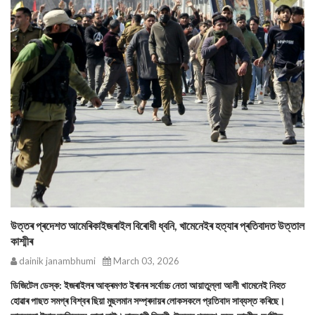
উত্তৰ প্ৰদেশত আমেৰিকাইজৰাইল বিৰোধী ধ্বনি, খামেনেইৰ হত্যাৰ প্ৰতিবাদত উত্তাল
কাশ্মীৰ
dainik janambhumi
March 03, 2026
ডিজিটেল ডেস্ক: ইজৰাইলৰ আক্ৰমণত ইৰানৰ সর্বোচ্চ নেতা আয়াতুল্লা আলী খামেনেই নিহত
হোৱাৰ পাছত সমগ্ৰ বিশ্বৰ ছিয়া মুছলমান সম্প্ৰদায়ৰ লোকসকলে প্রতিবাদ সাব্যস্ত কৰিছে।