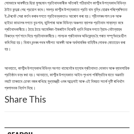
সোমবাৰে আৰক্ষীয়ে ছিয়া মুলছমান প্রতিবাদকাৰীক আঁতৰাই পঠিয়াবলৈ কাশ্মীৰ উপত্যকাৰ বিভিন্ন
ঠাইত কন্দুৱা গেছ প্রয়োগ কৰে। সমগ্র কাশ্মীৰ উপত্যকাতে প্রতি বাদ বৃদ্ধি হোৱাৰ পৰিপ্ৰেক্ষিতত
ইণ্টৰনেট সেৱা কৰ্তন কৰাৰ লগতে প্রতিবন্ধকতাও আৰোপ কৰা হয়। শ্রীনগৰৰ লাল চক আৰু
ছাইডা কাডালৰ লগতে বুডগাম, বান্দিপাৰা আৰু বিভিন্ন অঞ্চলত ব্যাপক প্রতিবাদ সাব্যস্ত কৰে
প্ৰতিবাদকাৰীয়ে। ঠায়ে ঠায়ে আমেৰিকা-ইজৰাইল বিৰোধী ধ্বনি দিয়াৰ লগতে ট্রাম-নেটান্যাহুৰ
বিৰুদ্ধে শ্ল'গানে দিয়ে প্রতিবাদকাৰীয়ে। লালচক প্ৰতিবাদৰ অভিকেন্দ্ৰ হৈ পৰাত সম্পূৰ্ণভাৱে ছীল
কৰি দিয়া হয়। বিমান বন্দৰৰ পথৰ সমীপত আৰক্ষী আৰু অর্ধসামৰিক বাহিনীৰ লোকক মোতায়েন কৰা
হয়।
আনহাতে, কাশ্মীৰ উপত্যকাৰ বিভিন্ন অংশত খামেনেইৰ হত্যাৰ প্ৰতিবাদত দোকান আৰু ব্যাবসায়িক
প্রতিষ্ঠান বন্ধ ৰখা হয়। আনহাতে, কাশ্মীৰ উপত্যকাত আইন-শৃংখলা পৰিস্থিতিৰ যাতে অৱনতি
নঘটে তাৰবাবে চোকা নজৰ ৰাখিছে মুখ্যমন্ত্রী ওমৰ আব্দুলাই আৰু এই বিষয়ত সতর্ক দৃষ্টি ৰাখিবলৈ
প্ৰশাসনক নির্দেশ দিছে।
Share This