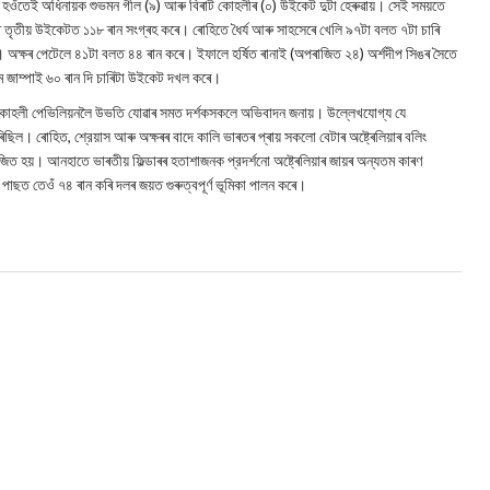
 হওঁতেই অধিনায়ক শুভমন গীল (৯) আৰু বিৰাট কোহলীৰ (০) উইকেট দুটা হেৰুৱায়। সেই সময়তে
াজত তৃতীয় উইকেটত ১১৮ ৰান সংগ্ৰহ কৰে। ৰোহিতে ধৈর্য আৰু সাহসেৰে খেলি ৯৭টা বলত ৭টা চাৰি
 অক্ষৰ পেটেলে ৪১টা বলত ৪৪ ৰান কৰে। ইফালে হৰ্ষিত ৰানাই (অপৰাজিত ২৪) অর্শদীপ সিঙৰ সৈতে
ম জাম্পাই ৬০ ৰান দি চাৰিটা উইকেট দখল কৰে।
ছত কোহলী পেভিলিয়নলৈ উভতি যোৱাৰ সমত দর্শকসকলে অভিবাদন জনায়। উল্লেখযোগ্য যে
ছিল। ৰোহিত, শ্রেয়াস আৰু অক্ষৰৰ বাদে কালি ভাৰতৰ প্ৰায় সকলো বেটাৰ অষ্ট্ৰেলিয়াৰ বলিং
ত হয়। আনহাতে ভাৰতীয় ফিল্ডাৰৰ হতাশাজনক প্রদর্শনো অষ্ট্ৰেলিয়াৰ জায়ৰ অন্যতম কাৰণ
পাছত তেওঁ ৭৪ ৰান কৰি দলৰ জয়ত গুৰুত্বপূৰ্ণ ভূমিকা পালন কৰে।