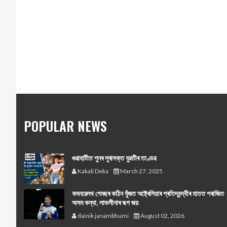
POPULAR NEWS
গুৱাহাটীত পুনৰ সুৰাসক্ত যুৱতীৰ তাণ্ডৱ
Kakali Deka
March 27, 2025
কমনৱেলথ গেমছৰ কঠিন যুঁজত অষ্ট্ৰেলিয়াৰ প্ৰতিদ্বন্দ্বীৰ হাতত পৰাজিত
অসম কন্যা, লাভলীনাৰ ৰূপ জয়
dainik janambhumi
August 02, 2026