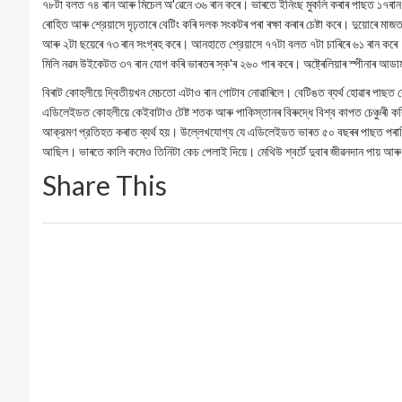
৭৮টা বলত ৭৪ ৰান আৰু মিচেল অ'ৱেনে ৩৬ ৰান কৰে। ভাৰতে ইনিংছ মুকলি কৰাৰ পাছত ১৭ৰান
ৰোহিত আৰু শ্রেয়াসে দৃঢ়তাৰে বেটিং কৰি দলক সংকটৰ পৰা ৰক্ষা কৰাৰ চেষ্টা কৰে। দুয়োৰে ম
আৰু ২টা ছয়েৰে ৭৩ ৰান সংগ্ৰহ কৰে। আনহাতে শ্রেয়াসে ৭৭টা বলত ৭টা চাৰিৰে ৬১ ৰান কৰে।
মিলি নৱম উইকেটত ৩৭ ৰান যোগ কৰি ভাৰতৰ স্ক'ৰ ২৬০ পাৰ কৰে। অষ্ট্ৰেলিয়াৰ স্পীনাৰ আডা
বিৰাট কোহলীয়ে দ্বিতীয়খন মেচতো এটাও ৰান গোটাব নোৱাৰিলে। বেটিঙত ব্যর্থ হোৱাৰ পা
এডিলেইডত কোহলীয়ে কেইবাটাও টেষ্ট শতক আৰু পাকিস্তানৰ বিৰুদ্ধে বিশ্ব কাপত চেঞ্চুৰী কৰি
আক্রমণ প্রতিহত কৰাত ব্যর্থ হয়। উল্লেখযোগ্য যে এডিলেইডত ভাৰত ৫০ বছৰৰ পাছত পৰাজি
আছিল। ভাৰতে কালি কমেও তিনিটা কেচ পেলাই দিয়ে। মেথিউ শ্বর্টে দুবাৰ জীৱনদান পায় আৰু 
Share This