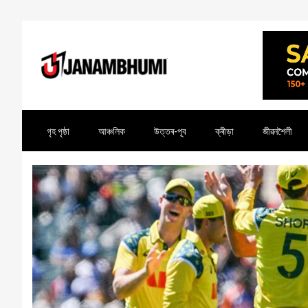
গৃহ পৃষ্ঠা
আঞ্চলিক
উত্তৰ-পূব
ক্ৰীড়া
জীৱনশৈলী