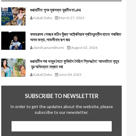
গুৱাহাটীত পুনৰ সুৰাসক্ত যুৱতীৰ তাণ্ডৱ
Kakali Deka
March 27, 2025
কমনৱেলথ গেমছৰ কঠিন যুঁজত অষ্ট্ৰেলিয়াৰ প্ৰতিদ্বন্দ্বীৰ হাতত পৰাজিত
অসম কন্যা, লাভলীনাৰ ৰূপ জয়
dainik janambhumi
August 02, 2026
গুৱাহাটীৰ পৰা বন্ধুৰ সৈতে ফুৰিবলৈ গৈছিল শ্বিলঙলৈ! আদবাটতে মৃত্যু
যুৱ অধিবক্তা নম্ৰতা বৰা
Kakali Deka
June 04, 2025
SUBSCRIBE TO NEWSLETTER
In order to get the updates about the website, please
subscribe to our newsletter.