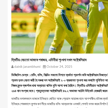
দ্বিতীয় মেচতো ভাৰতৰ পৰাজয়, এদিনীয়া শৃংখলা দখল অষ্ট্ৰেলিয়াৰ
dainik janambhumi
October 24, 2025
ডিজিটেল ডেস্ক : বেটিং, বলিং, ফিল্ডিং সকলো দিশতে ব্যর্থতা প্রদর্শন কৰি অষ্ট্ৰেলিয়াৰ বিৰ
প্রথম দুখন মেচত জয়ী হৈ ঘৰুৱা দল অষ্ট্ৰেলিয়াই ২-০ ব্যৱধানত শৃংখলা জয় কৰাটো সুনিশ্চিত
নিজৰ সুন্দৰ প্ৰদৰ্শনৰ ধাৰা অব্যাহত ৰাখিব বুলি আশা কৰা হৈছিল। দ্বিতীয় এদিনীয়াত অষ্ট্ৰ
২৬৪ ৰান সংগ্ৰহ কৰে। প্ৰত্যুত্তৰত অষ্ট্ৰেলিয়াই ৪৬.২ অভাৰত আঠটা উইকেট হেৰুৱাই জয়
ভাৰতীয় বলাৰসকলে ভাৰতৰ ইনিংছত ৰোহিত আৰু শ্রেয়াস আয়াৰৰ বাদে আগশাৰীৰ বেটাৰৰ ব্যৰ্থতা
ইনিংছৰ শেষৰফালে কুপাৰ কন'লীয়ে ভাৰতীয় বলিং আক্রমণক ওফৰাই পেলাই দলক জয়ৰ দিশলৈ লৈ য