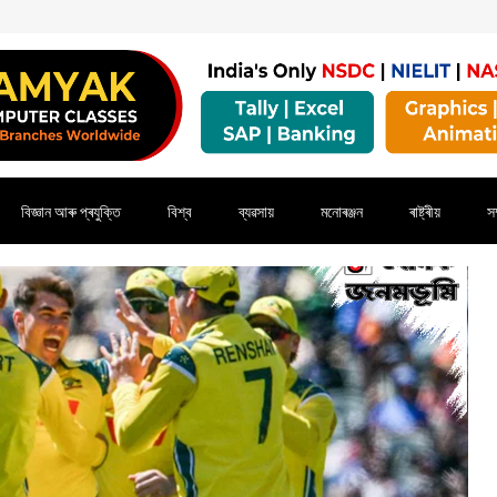
বিজ্ঞান আৰু প্ৰযুক্তি
বিশ্ব
ব্যৱসায়
মনোৰঞ্জন
ৰাষ্ট্ৰীয়
সম