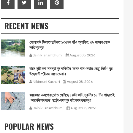
RECENT NEWS
গোলাঘাট জিলাত দুদিনত ১৩৫খন গাঁও প্লাবিত, ৫৯ হাজাৰ লোক
ক্ষতিগ্রস্ত
dainik janambhumi
August 08, 2026
বানে সৃষ্টি কৰা সমস্যা দূৰ কৰিবলৈ ‘অসম বান-সহায় সেতু’ নিৰ্মাণ যুৱ
উদ্যোগী প্ৰীতম ৰঞ্জন ডেকাৰ
Nikimoni Kachari
August 08, 2026
ব্যয়বহুল এক্সপ্ৰেছৱে'ত মেলিছে ৮৪টা ফাট, মুকলিৰ ১৮ দিন পাছতেই
'আমেৰিকাৰ দৰে' লক্ষ্ণৌ-কানপুৰ ঘাইপথৰ দুৰৱস্থা
Dainik Janambhumi
August 08, 2026
POPULAR NEWS