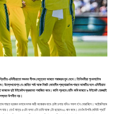
ুদ্ধে দ্বিতীয় এদিনীয়াতো শুভমন গীলৰ নেতৃত্বত ভাৰতে পৰাজয়ৰ মুখ দেখে। তিনিখনীয়া শৃংখলাটোৰ
 কৰে। উল্লেখযোগ্য যে ৰোহিত শর্মা আৰু বিৰাট কোহলীৰ প্ৰত্যাৱৰ্তনৰ পাছত ভাৰতীয় দলে এদিনীয়াত
েলিয়াই ভাৰতক দুই উইকেটৰ ব্যৱধানত পৰাজিত কৰে। কালি প্রথমে বেটিং কৰি ভাৰতে ৯ উইকেট হেৰুৱাই
ৰ লক্ষ্যত উপনীত হয়।
ৰ পাছত ছয়জন বলাৰে দলক জয়ী কৰোৱাৰ বাবে চেষ্টা চলায় যদিও সফল হ'ব নোৱাৰিলে। অষ্ট্ৰেলিয়াৰ
ায়। তেওঁ মাত্র ৫৩টা বলত ৫টা চাৰি আৰু ১টা ছয়েৰে ৬১ ৰান কৰে। তেওঁৰ উপৰি মেথিউ শ্বৰ্টে