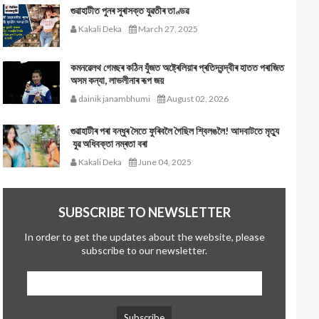
গুৱাহাটীত পুনৰ সুৰাসক্ত যুৱতীৰ তাণ্ডৱ
Kakali Deka
March 27, 2025
কমনৱেলথ গেমছৰ কঠিন যুঁজত অষ্ট্ৰেলিয়াৰ প্ৰতিদ্বন্দ্বীৰ হাতত পৰাজিত
অসম কন্যা, লাভলীনাৰ ৰূপ জয়
dainik janambhumi
August 02, 2026
গুৱাহাটীৰ পৰা বন্ধুৰ সৈতে ফুৰিবলৈ গৈছিল শ্বিলঙলৈ! আদবাটতে মৃত্যু
যুৱ অধিবক্তা নম্ৰতা বৰা
Kakali Deka
June 04, 2025
SUBSCRIBE TO NEWSLETTER
In order to get the updates about the website, please
subscribe to our newsletter.