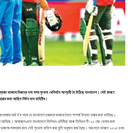
ম্বৰত ভাৰতৰ বিৰুদ্ধে বগা বলৰ শৃংখলা খেলিবলৈ আগ্রহী হৈ উঠিছে বাংলাদেশ। সেই কাৰণে
 হোৱাৰ কথা আছিল লিটন দাস বাহিনীৰ।
োখোজাৰ অৰ্থ হ'ব পাৰে যে বাংলাদেশ চৰকাৰে ভাৰতৰ সৈতে সম্পর্ক উন্নত কৰাৰ কথা ভাবিছে।
 আঁতৰি আহিছে। আয়াৰলেণ্ডত বাংলাদেশে তিনিখন এদিনীয়া আৰু তিনিখন টি-২০ মেচ খেলাৰ কথা
াই। ভ্ৰমণৰ সমস্যাৰ বাবে সেই শৃংখলা বাতিল কৰা বুলি অনুমান কৰা হৈছে। আচলতে ভাৰতে ২০২৫ চনৰ