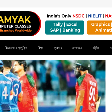
বিজ্ঞান আৰু প্ৰযুক্তি
বিশ্ব
ব্যৱসায়
মনোৰঞ্জন
ৰাষ্ট্ৰীয়
সম