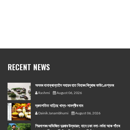
RECENT NEWS
অসমৰ বানাক্ৰান্তালৈ সহায়ৰ হাত বিহাৰৰ ৰিপুৰাজ ফাউণ্ডেশ্যনৰ
Rashmi
August 06, 2026
দ্রুতগতিত বাঢ়িছে খাদ্য-সামগ্ৰীৰ দাম
Dainik Janambhumi
August 06, 2026
শিৱসাগৰৰ অভিজিত দুৱৰাৰ উদ্ভাৱন; বানে ঢকা নলা-নৰ্দমা আৰু গাঁতৰ