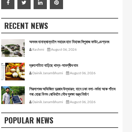
RECENT NEWS
অসমৰ বানাক্ৰান্তালৈ সহায়ৰ হাত বিহাৰৰ ৰিপুৰাজ ফাউণ্ডেশ্যনৰ
Rashmi
August 06, 2026
দ্রুতগতিত বাঢ়িছে খাদ্য-সামগ্ৰীৰ দাম
Dainik Janambhumi
August 06, 2026
শিৱসাগৰৰ অভিজিত দুৱৰাৰ উদ্ভাৱন; বানে ঢকা নলা-নৰ্দমা আৰু গাঁতৰ
পৰা হোৱা বিপদ ৰোধিবলৈ সৌৰ সুৰক্ষা যন্ত্ৰ নিৰ্মাণ
Dainik Janambhumi
August 06, 2026
POPULAR NEWS