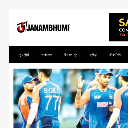
গৃহ পৃষ্ঠা
আঞ্চলিক
উত্তৰ-পূব
ক্ৰীড়া
জীৱনশৈলী