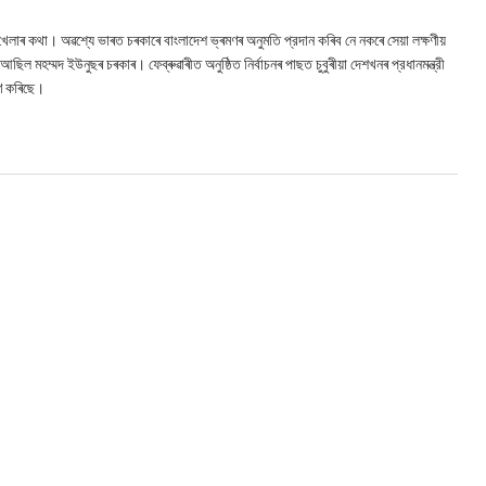
 খেলাৰ কথা। অৱশ্যে ভাৰত চৰকাৰে বাংলাদেশ ভ্ৰমণৰ অনুমতি প্রদান কৰিব নে নকৰে সেয়া লক্ষণীয়
 মহম্মদ ইউনুছৰ চৰকাৰ। ফেব্ৰুৱাৰীত অনুষ্ঠিত নিৰ্বাচনৰ পাছত চুবুৰীয়া দেশখনৰ প্রধানমন্ত্রী
হণ কৰিছে।