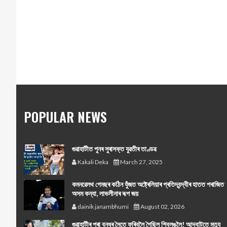
POPULAR NEWS
গুৱাহাটীত পুনৰ সুৰাসক্ত যুৱতীৰ তাণ্ডৱ
Kakali Deka
March 27, 2025
কমনৱেলথ গেমছৰ কঠিন যুঁজত অষ্ট্ৰেলিয়াৰ প্ৰতিদ্বন্দ্বীৰ হাতত পৰাজিত
অসম কন্যা, লাভলীনাৰ ৰূপ জয়
dainik janambhumi
August 02, 2026
গুৱাহাটীৰ পৰা বন্ধুৰ সৈতে ফুৰিবলৈ গৈছিল শ্বিলঙলৈ! আদবাটতে মৃত্যু