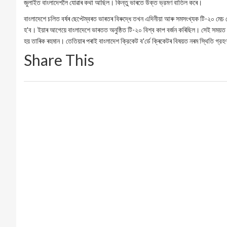
জুলাইত বাংলাদেশলৈ যোৱাৰ কথা আছিল। কিন্তু ভাৰতে উক্ত ভ্রমণ বাতিল কৰে।
বাংলাদেশে চলিত বৰ্ষৰ ছেপ্টেম্বৰত ভাৰতৰ বিৰুদ্ধে তখন এদিনীয়া আৰু সমসংখ্যক টি-২০ মেচ
হ'ব। ইয়াৰ আগেয়ে বাংলাদেশে ভাৰতত অনুষ্ঠিত টি-২০ বিশ্ব কাপ বর্জন কৰিছিল। সেই সময়ত আছিল
হয় তাৰিক ৰহমান। তেতিয়াৰ পৰাই বাংলাদেশ ক্রিকেট ব'র্ডে ক্ৰিকেটৰ বিষয়ত নৰম স্থিতি গ্র
Share This