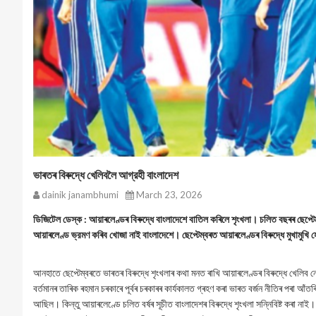
ভাৰতৰ বিৰুদ্ধে খেলিবলৈ আগ্রহী বাংলাদেশ
dainik janambhumi
March 23, 2026
ডিজিটেল ডেস্ক : আয়াৰলেণ্ডৰ বিৰুদ্ধে বাংলাদেশে বাতিল কৰিলে শৃংখলা। চলিত বছৰৰ ছেপ্টে
আয়াৰলেণ্ড ভ্রমণ কৰিব খোজা নাই বাংলাদেশে। ছেপ্টেম্বৰত আয়াৰলেণ্ডৰ বিৰুদ্ধে মুখামুখি
আনহাতে ছেপ্টেম্বৰতে ভাৰতৰ বিৰুদ্ধে শৃংখলাৰ কথা মনত ৰাখি আয়াৰলেণ্ডৰ বিৰুদ্ধে খেলিব ন
বৰ্তমানৰ তাৰিক ৰহমান চৰকাৰে পূৰ্বৰ চৰকাৰৰ কাৰ্যকালত গ্ৰহণ কৰা ভাৰত বৰ্জন নীতিৰ পৰা
আছিল। কিন্তু আয়াৰলেণ্ডে চলিত বৰ্ষৰ সূচীত বাংলাদেশৰ বিৰুদ্ধে শৃংখলা সন্নিবিষ্ট কৰা ন