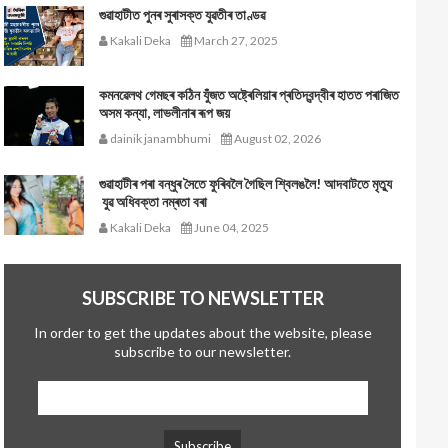
গুৱাহাটীত পুনৰ সুৰাসক্ত যুৱতীৰ তাণ্ডৱ
Kakali Deka
March 27, 2025
কমনৱেলথ গেমছৰ কঠিন যুঁজত অষ্ট্ৰেলিয়াৰ প্ৰতিদ্বন্দ্বীৰ হাতত পৰাজিত
অসম কন্যা, লাভলীনাৰ ৰূপ জয়
dainik janambhumi
August 02, 2026
গুৱাহাটীৰ পৰা বন্ধুৰ সৈতে ফুৰিবলৈ গৈছিল শ্বিলঙলৈ! আদবাটতে মৃত্যু
যুৱ অধিবক্তা নম্ৰতা বৰা
Kakali Deka
June 04, 2025
SUBSCRIBE TO NEWSLETTER
In order to get the updates about the website, please
subscribe to our newsletter.