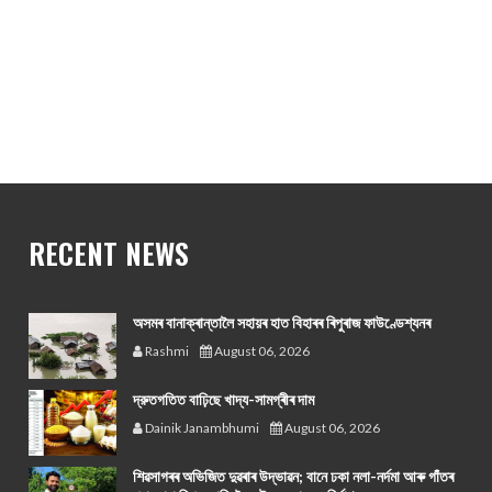
RECENT NEWS
অসমৰ বানাক্ৰান্তালৈ সহায়ৰ হাত বিহাৰৰ ৰিপুৰাজ ফাউণ্ডেশ্যনৰ
Rashmi
August 06, 2026
দ্রুতগতিত বাঢ়িছে খাদ্য-সামগ্ৰীৰ দাম
Dainik Janambhumi
August 06, 2026
শিৱসাগৰৰ অভিজিত দুৱৰাৰ উদ্ভাৱন; বানে ঢকা নলা-নৰ্দমা আৰু গাঁতৰ