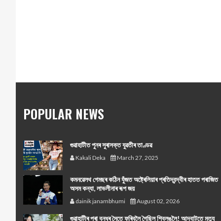
POPULAR NEWS
গুৱাহাটীত পুনৰ সুৰাসক্ত যুৱতীৰ তাণ্ডৱ
Kakali Deka
March 27, 2025
কমনৱেলথ গেমছৰ কঠিন যুঁজত অষ্ট্ৰেলিয়াৰ প্ৰতিদ্বন্দ্বীৰ হাতত পৰাজিত
অসম কন্যা, লাভলীনাৰ ৰূপ জয়
dainik janambhumi
August 02, 2026
গুৱাহাটীৰ পৰা বন্ধুৰ সৈতে ফুৰিবলৈ গৈছিল শ্বিলঙলৈ! আদবাটতে মৃত্যু