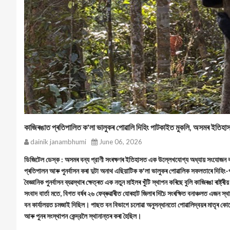
কাজিৰঙাত প্ৰতিপালিত ক'লা ভালুকৰ পোৱালি দিহিং পাটকাইত মুকলি, অসমৰ ইতিহা
dainik janambhumi
June 06, 2026
ডিজিটেল ডেস্ক : অসমৰ বন্য প্রাণী সংৰক্ষণৰ ইতিহাসত এক উল্লেখযোগ্য অধ্যায় সংযোজন কৰি ক
প্ৰতিপালন আৰু পুনর্বাসন কৰা দুটা অনাথ এছিয়াটিক ক'লা ভালুকৰ পোৱালিক সফলতাৰে দিহিং-পা
বৈজ্ঞানিক পুনর্বাসন ব্যৱস্থাৰ ক্ষেত্ৰত এক নতুন মাইলৰ খুঁটি স্থাপন কৰিছে বুলি কাজিৰঙা ৰাষ্ট্
সংবাদ বাৰ্তা মতে, বিগত বৰ্ষৰ ২৬ ফেব্ৰুৱাৰীত যোৰহাট জিলাৰ দিচৈ সংৰক্ষিত বনাঞ্চলত এজন স
বন কার্যালয়ত চমজাই দিছিল। পাছত বন বিভাগে চলোৱা অনুসন্ধানতো পোৱালিদ্বয়ৰ মাতৃৰ কোনো 
আৰু পুনৰ সংস্থাপন কেন্দ্রলৈ স্থানান্তৰ কৰা হৈছিল।