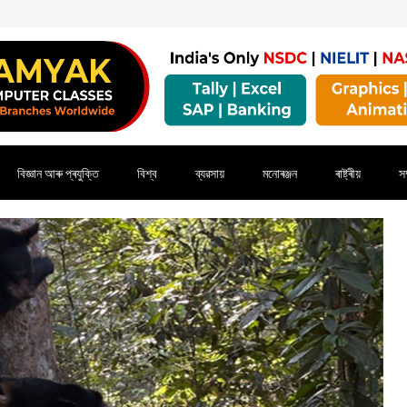
বিজ্ঞান আৰু প্ৰযুক্তি
বিশ্ব
ব্যৱসায়
মনোৰঞ্জন
ৰাষ্ট্ৰীয়
সম