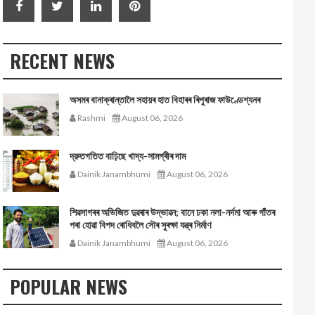
RECENT NEWS
অসমৰ বানাক্ৰান্তালৈ সহায়ৰ হাত বিহাৰৰ ৰিপুৰাজ ফাউণ্ডেশ্যনৰ
Rashmi
August 06, 2026
দ্রুতগতিত বাঢ়িছে খাদ্য-সামগ্ৰীৰ দাম
Dainik Janambhumi
August 06, 2026
শিৱসাগৰৰ অভিজিত দুৱৰাৰ উদ্ভাৱন; বানে ঢকা নলা-নৰ্দমা আৰু গাঁতৰ
পৰা হোৱা বিপদ ৰোধিবলৈ সৌৰ সুৰক্ষা যন্ত্ৰ নিৰ্মাণ
Dainik Janambhumi
August 06, 2026
POPULAR NEWS