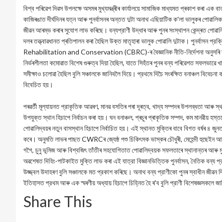
বিশ্ব পৰিৱেশ দিৱস উপলক্ষে অসমৰ মুখ্যমন্ত্ৰীৰ কার্যালয়ে সামাজিক মাধ্যমত প্ৰকাশ কৰা এক বাৰ
কাজিৰঙাত দীর্ঘদিনৰ যত্ন আৰু পুনর্বাসনৰ অন্তত দুটা অনাথ এছিয়াটিক ক'লা ভালুকৰ পোৱালিক স
জীৱন আৰম্ভ কৰাৰ সুযোগ লাভ কৰিছে। বন্যপ্রাণী উদ্ধাৰ আৰু পুনৰ সংস্থাপন কেন্দ্ৰত পোৱালি
দলৰ তত্ত্বাৱধানত প্ৰতিপালন কৰা হৈছিল উক্ত মাতৃহাৰা ভালুক পোৱালি দুটাক। পুনর্বাসন প্র
Rehabilitation and Conservation (CBRC)-ৰ বৈজ্ঞানিক নীতি-নির্দেশনা অনুসৰি সম্পন্
নিৰ্ভৰশীলতা কমোৱাত বিশেষ গুৰুত্ব দিয়া হৈছিল, যাতে সিহঁতৰ পুনৰ বন্য পৰিৱেশত সফলভাৱে খাপ 
সমীক্ষাও চলোৱা হৈছিল বুলি সঞ্চালকে জানিবলৈ দিয়ে। প্রথমে দিচৈ সংৰক্ষিত বনাঞ্চল বিবেচন
বিবেচিত হয়।
পৰৱৰ্তী মূল্যায়নত প্রাকৃতিক আৱৰণ, মানৱ বসতিৰ পৰা দূৰত্ব, খাদ্য সম্পদৰ উপলব্ধতা আৰু স্
উপযুক্ত স্থান হিচাপে নির্বাচন কৰা হয়। ঘন বনাঞ্চল, প্ৰচুৰ প্ৰাকৃতিক সম্পদ, কম মানৱীয় 
পোৱালিদ্বয়ৰ নতুন বাসস্থান হিচাপে নির্বাচিত হয়। এই স্থানত মুক্তিৰ বাবে বিগত বৰ্ষৰ ৪ জুনত অ
কৰে। অনুমতি লাভৰ পাছত CWRCৰ জ্যেষ্ঠ পশু চিকিৎসক ভাস্কৰ চৌধুৰী, মেহেন্দী হুছেইন আৰু অ
গগৈ, চুনু ভূমিজ আৰু বিশ্বজিৎ তাঁতীৰ সহযোগিতাত পোৱালিদ্বয়ক সফলতাৰে স্থানান্তৰ আৰ
অৱশেষত দিহিং-পাটকাইত মুক্তি লাভ কৰা এই যাত্রা বিজ্ঞানভিত্তিক পুনর্বাসন, নৈতিক বন্য
উজ্জ্বল উদাহৰণ বুলি সঞ্চালকে মত প্রকাশ কৰিছে। অনাথ বন্য প্রাণীকো পুনৰ স্বাধীন জীৱন দ
ইতিহাসত প্রথম আৰু এক স্মৰণীয় অধ্যায় হিচাপে চিহ্নিত হৈ ৰ'ব বুলি প্রাণী বিশেষজ্ঞসকলে জ
Share This