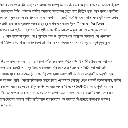
্তাত কয় যে মুখ্যমন্ত্ৰীৰ নেতৃত্বত অসমৰ সংৰক্ষণমূলক প্ৰচেষ্টাৰ এক অনুপ্ৰেৰণাদায়ক সফলতা হিচাপে
ফলতাৰে দিহিং-পাটকাই ৰাষ্ট্ৰীয় উদ্যানত মুক্ত কৰা হৈছে, য'ত সিহঁতে পুনৰ এবাৰ মুক্ত প্ৰকৃতিত
দ্বয়ক প্ৰাৰম্ভিকভাৱে চিকিৎসা প্রদান কৰা হয়। জ্যেষ্ঠ পশু চিকিৎসক ভাস্কৰ চৌধুৰী আৰু তেওঁৰ
ক্রিয়াটো অৰুণাচল প্ৰদেশৰ পাক্কে ব্যাঘ্ৰ সংৰক্ষিত বনাঞ্চলস্থিত Centre for Bear
ন কৰা হৈছিল। ইয়াত সঠিক পুষ্টি, স্বাভাৱিক আচৰণ অক্ষুণ্ণ ৰখা আৰু মানুহৰ ওপৰত
খোৱাৰ সম্ভাৱনা বৃদ্ধি পায়। মুক্তিৰ বাবে উপযুক্ত স্থান নির্বাচনৰ উদ্দেশ্যে এক বৈজ্ঞানিক
া কৰা হৈছিল যদিও মানৱ বসতিৰ নিকটতা আৰু অধিক বিঘ্নতাৰ বাবে সেই স্থান অনুপযুক্ত বুলি
থানীয় লোকসকলৰ সজাগতা আদি দিশ পৰ্যালোচনা কৰি দিহিং-পাটকাই ৰাষ্ট্ৰীয় উদ্যানক সর্বাধিক
হস্তক্ষেপ আৰু বনকর্মী তথা স্থানীয় লোকসকলৰ সক্ৰিয় সহযোগিতাৰ বাবে দিহিং-পাটকাই এই
সমৰ মুখ্য বন সংৰক্ষক (বন্য প্রাণী) তথা মুখ্য বন্য প্রাণী কার্যালয়ে আনুষ্ঠানিক অনুমতি প্ৰদান
ভিজ্ঞ প্রাণী পৰিচৰ্যাকাৰীসকলৰ লগতে দিহিং-পাটকাইৰ চৰাইপুং ৰেঞ্জৰ বনকৰ্মী হৰেশ্বৰ দাস, ৰাজীৱ
ু মুক্ত কৰা হয়। যোৰহাটত উদ্ধাৰৰ পৰা আৰম্ভ কৰি কাজিৰঙাৰ CWRCত যত্ন, পুনর্বাসন আৰু
 প্রাণী ব্যৱস্থাপনা আৰু জনসম্প্ৰদায়ৰ অংশগ্রহণে কেনেদৰে সফল ফলাফল আনিব পাৰে, তাৰ এক
িয়াৰ ক্ষেত্ৰত অসমৰ প্ৰতিশ্রুতি আৰু দায়বদ্ধতাৰ এই সফলতা নিঃসন্দেহে ৰাজ্যখনৰ সংৰক্ষণ
ানিবলৈ দিয়ে।