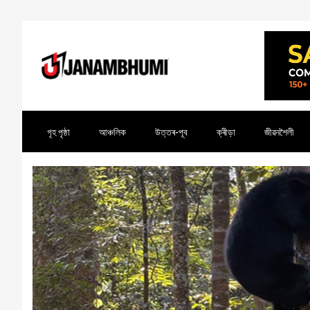
গৃহ পৃষ্ঠা
আঞ্চলিক
উত্তৰ-পূব
ক্ৰীড়া
জীৱনশৈলী