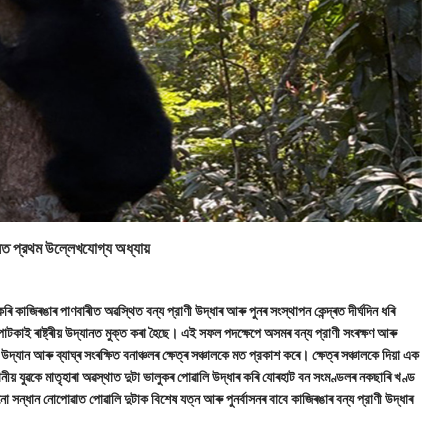
সত প্রথম উল্লেখযোগ্য অধ্যায়
াজিৰঙাৰ পাণবাৰীত অৱস্থিত বন্য প্রাণী উদ্ধাৰ আৰু পুনৰ সংস্থাপন কেন্দ্ৰত দীর্ঘদিন ধৰি
টকাই ৰাষ্ট্ৰীয় উদ্যানত মুক্ত কৰা হৈছে। এই সফল পদক্ষেপে অসমৰ বন্য প্রাণী সংৰক্ষণ আৰু
ৰীয় উদ্যান আৰু ব্যাঘ্ৰ সংৰক্ষিত বনাঞ্চলৰ ক্ষেত্ৰ সঞ্চালকে মত প্রকাশ কৰে। ক্ষেত্ৰ সঞ্চালকে দিয়া এক
্থানীয় যুৱকে মাতৃহাৰা অৱস্থাত দুটা ভালুকৰ পোৱালি উদ্ধাৰ কৰি যোৰহাট বন সংমণ্ডলৰ নকছাৰি খণ্ড
সন্ধান নোপোৱাত পোৱালি দুটাক বিশেষ যত্ন আৰু পুনর্বাসনৰ বাবে কাজিৰঙাৰ বন্য প্রাণী উদ্ধাৰ