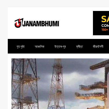
গৃহ পৃষ্ঠা
আঞ্চলিক
উত্তৰ-পূব
ক্ৰীড়া
জীৱনশৈলী