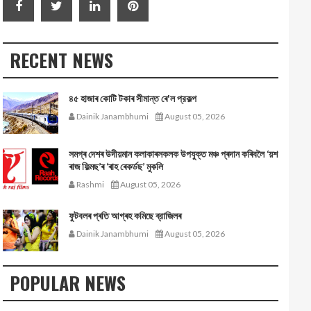
RECENT NEWS
৪৫ হাজাৰ কোটি টকাৰ সীমান্ত ৰে'ল প্রকল্প
Dainik Janambhumi
August 05, 2026
সমগ্ৰ দেশৰ উদীয়মান কলাকাৰসকলক উপযুক্ত মঞ্চ প্ৰদান কৰিবলৈ ‘য়শ
ৰাজ ফিল্মছ’ৰ ‘ৰাহ ৰেকৰ্ডছ’ মুকলি
Rashmi
August 05, 2026
ফুটবলৰ প্ৰতি আগ্ৰহ কমিছে ব্রাজিলৰ
Dainik Janambhumi
August 05, 2026
POPULAR NEWS