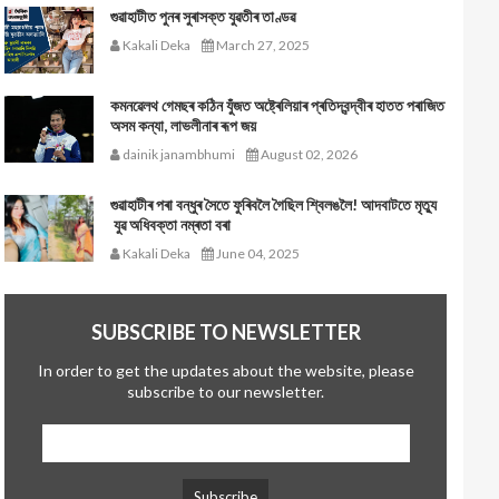
গুৱাহাটীত পুনৰ সুৰাসক্ত যুৱতীৰ তাণ্ডৱ
Kakali Deka
March 27, 2025
কমনৱেলথ গেমছৰ কঠিন যুঁজত অষ্ট্ৰেলিয়াৰ প্ৰতিদ্বন্দ্বীৰ হাতত পৰাজিত
অসম কন্যা, লাভলীনাৰ ৰূপ জয়
dainik janambhumi
August 02, 2026
গুৱাহাটীৰ পৰা বন্ধুৰ সৈতে ফুৰিবলৈ গৈছিল শ্বিলঙলৈ! আদবাটতে মৃত্যু
যুৱ অধিবক্তা নম্ৰতা বৰা
Kakali Deka
June 04, 2025
SUBSCRIBE TO NEWSLETTER
In order to get the updates about the website, please
subscribe to our newsletter.