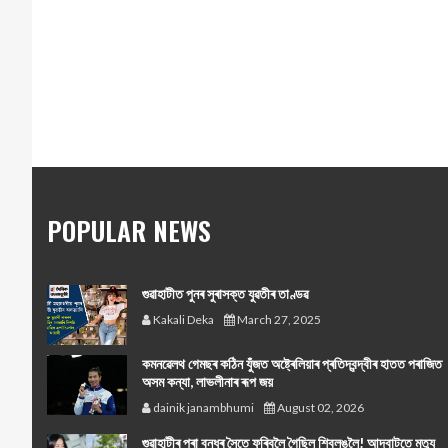
POPULAR NEWS
গুৱাহাটীত পুনৰ সুৰাসক্ত যুৱতীৰ তাণ্ডৱ
Kakali Deka
March 27, 2025
কমনৱেলথ গেমছৰ কঠিন যুঁজত অষ্ট্ৰেলিয়াৰ প্ৰতিদ্বন্দ্বীৰ হাতত পৰাজিত
অসম কন্যা, লাভলীনাৰ ৰূপ জয়
dainik janambhumi
August 02, 2026
গুৱাহাটীৰ পৰা বন্ধুৰ সৈতে ফুৰিবলৈ গৈছিল শ্বিলঙলৈ! আদবাটতে মৃত্যু