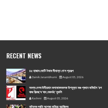
RECENT NEWS
৪৫ হাজাৰ কোটি টকাৰ সীমান্ত ৰে'ল প্রকল্প
Dainik Janambhumi
August 05, 2026
সমগ্ৰ দেশৰ উদীয়মান কলাকাৰসকলক উপযুক্ত মঞ্চ প্ৰদান কৰিবলৈ ‘য়শ
ৰাজ ফিল্মছ’ৰ ‘ৰাহ ৰেকৰ্ডছ’ মুকলি
Rashmi
August 05, 2026
ফুটবলৰ প্ৰতি আগ্ৰহ কমিছে ব্রাজিলৰ