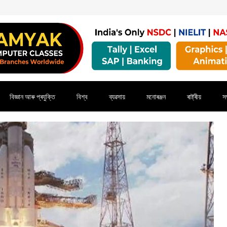
বিজ্ঞান আৰু প্ৰযুক্তি
বিশ্ব
ব্যৱসায়
মনোৰঞ্জন
ৰাষ্ট্ৰীয়
সম