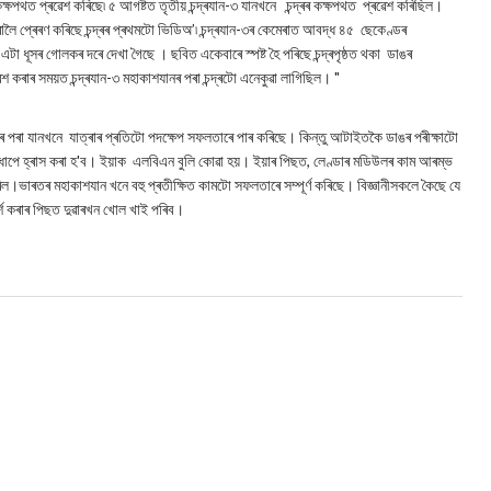
 কক্ষপথত প্ৰৱেশ কৰিছে৷ ৫ আগষ্টত তৃতীয় চন্দ্ৰযান-৩ যানখনে চন্দ্ৰৰ কক্ষপথত প্ৰৱেশ কৰিছিল।
লৈ প্ৰেৰণ কৰিছে চন্দ্ৰৰ প্ৰথমটো ভিডিঅ’৷ চন্দ্ৰযান-৩ৰ কেমেৰাত আবদ্ধ ৪৫ ছেকেণ্ডৰ
এটা ধূসৰ গোলকৰ দৰে দেখা গৈছে । ছবিত একেবাৰে স্পষ্ট হৈ পৰিছে চন্দ্ৰপৃষ্ঠত থকা ডাঙৰ
 কৰাৰ সময়ত চন্দ্ৰযান-৩ মহাকাশযানৰ পৰা চন্দ্ৰটো এনেকুৱা লাগিছিল। "
়াৰে পৰা যানখনে যাত্ৰাৰ প্ৰতিটো পদক্ষেপ সফলতাৰে পাৰ কৰিছে। কিন্তু আটাইতকৈ ডাঙৰ পৰীক্ষাটো
পে ধাপে হ্ৰাস কৰা হ'ব। ইয়াক এলবিএন বুলি কোৱা হয়। ইয়াৰ পিছত, লেণ্ডাৰ মডিউলৰ কাম আৰম্ভ
ল।ভাৰতৰ মহাকাশযান খনে বহু প্ৰতীক্ষিত কামটো সফলতাৰে সম্পূৰ্ণ কৰিছে। বিজ্ঞানীসকলে কৈছে যে
্পৰ্শ কৰাৰ পিছত দুৱাৰখন খোল খাই পৰিব।