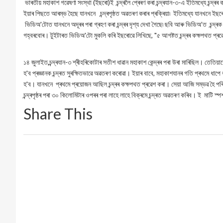
ভাৰতীয় মহাকাশ গৱেষণা সংস্থা (ইছৰো)ই চন্দ্ৰলৈ প্ৰেৰণ কৰা চন্দ্ৰযান-৩-এ ইতিমধ্যে চন্দ্ৰৰ
ইয়াৰ পিছতে আৰম্ভ হৈছে যানখনে চন্দ্ৰপৃষ্ঠত অৱতৰণ কৰাৰ প্ৰক্ৰিয়া৷ ইতিমধ্যে যানখনে ইছৰো
ভিডিঅ'টোত যানখনে অদূৰৰ পৰা গ্ৰহণ কৰা চন্দ্ৰৰ দৃশ্য দেখা গৈছে৷ ছবি আৰু ভিডিঅ’ত চন্দ্ৰক 
গহ্বৰবোৰ। টুইটাৰত ভিডিঅ'টো মুকলি কৰি ইছৰোৱে লিখিছে, "৫ আগষ্টত চন্দ্ৰৰ কক্ষপথত প্ৰৱেশ
১৪ জুলাইত,চন্দ্ৰযান-৩ শ্ৰীহৰিকোটাৰ সতীশ ধাৱান মহাকাশ কেন্দ্ৰৰ পৰা উৰা মাৰিছিল। তেতিয
হ'ব প্ৰজ্ঞানক চন্দ্ৰত সুৰক্ষিতভাৱে অৱতৰণ কৰোৱা। ইয়াৰ বাবে, মহাকাশযানৰ গতি প্ৰথমে ধা
হ'ব। যানখনে প্ৰথমে প্ৰয়োজন আছিল চন্দ্ৰৰ কক্ষপথত প্ৰৱেশ কৰা। সেয়া আজি সম্ভৱ হৈ পৰি
চন্দ্ৰপৃষ্ঠৰ পৰা ৩০ কিলোমিটাৰ ওপৰৰ পৰা লাহে লাহে বিক্ৰমে চন্দ্ৰত অৱতৰণ কৰিব। ই মাটি স
Share This