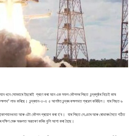
-৩ যান খনে সোমবাৰে ইছৰোই গ্ৰহণ কৰা আন এক সফল কৌশলৰ পিছত চন্দ্ৰপৃষ্ঠৰ নিচেই কাষ
কক্ষপথ" লাভ কৰিছে। চন্দ্ৰযান-৩-এ ৫ আগষ্টত চন্দ্ৰৰ কক্ষপথত প্ৰৱেশ কৰিছিল। যাৰ পিছত ৬
 মহাকাশযানখনত আৰু এটা কৌশল প্ৰয়োগ কৰা হ’ব। যাৰ পিছত লেণ্ডাৰ আৰু ৰোভাৰৰ সৈতে গঠিত
ৰ দক্ষিণ মেৰু অঞ্চলত অৱতৰণ কৰিব বুলি আশা কৰা হৈছে।