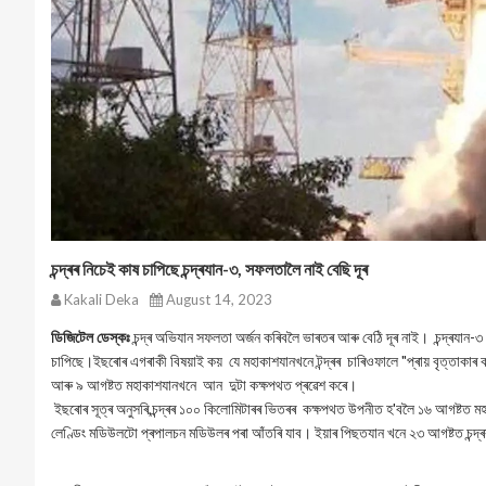
চন্দ্ৰৰ নিচেই কাষ চাপিছে চন্দ্ৰযান-৩, সফলতালৈ নাই বেছি দূৰ
Kakali Deka
August 14, 2023
ডিজিটেল ডেস্কঃ
চন্দ্ৰ অভিযান সফলতা অৰ্জন কৰিবলৈ ভাৰতৰ আৰু বেঠি দূৰ নাই। চন্দ্ৰযান
চাপিছে।ইছৰোৰ এগৰাকী বিষয়াই কয় যে মহাকাশযানখনে টন্দ্ৰৰ চাৰিওফালে "প্ৰায় বৃত্তাকাৰ 
আৰু ৯ আগষ্টত মহাকাশযানখনে আন দুটা কক্ষপথত প্ৰৱেশ কৰে।
ইছৰোৰ সূত্ৰ অনুসৰি,চন্দ্ৰৰ ১০০ কিলোমিটাৰৰ ভিতৰৰ কক্ষপথত উপনীত হ'বলৈ ১৬ আগষ্টত
লেণ্ডিং মডিউলটো প্ৰপালচন মডিউলৰ পৰা আঁতৰি যাব। ইয়াৰ পিছতযান খনে ২৩ আগষ্টত চন্দ্ৰ