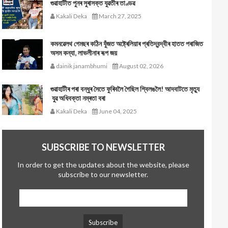
গুৱাহাটীত পুনৰ সুৰাসক্ত যুৱতীৰ তাণ্ডৱ
Kakali Deka
March 27, 2025
কমনৱেলথ গেমছৰ কঠিন যুঁজত অষ্ট্ৰেলিয়াৰ প্ৰতিদ্বন্দ্বীৰ হাতত পৰাজিত
অসম কন্যা, লাভলীনাৰ ৰূপ জয়
dainik janambhumi
August 02, 2026
গুৱাহাটীৰ পৰা বন্ধুৰ সৈতে ফুৰিবলৈ গৈছিল শ্বিলঙলৈ! আদবাটতে মৃত্যু
যুৱ অধিবক্তা নম্ৰতা বৰা
Kakali Deka
June 04, 2025
SUBSCRIBE TO NEWSLETTER
In order to get the updates about the website, please
subscribe to our newsletter.