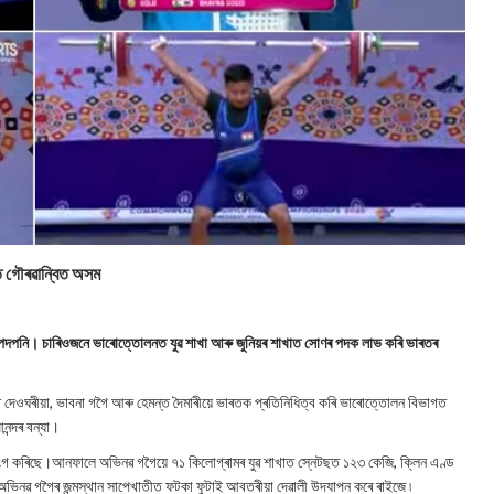
ত গৌৰৱান্বিত অসম
পদপনি। চাৰিওজনে ভাৰোত্তোলনত যুৱ শাখা আৰু জুনিয়ৰ শাখাত সোণৰ পদক লাভ কৰি ভাৰতৰ
তি দেওঘৰীয়া, ভাবনা গগৈ আৰু হেমন্ত দৈমাৰীয়ে ভাৰতক প্ৰতিনিধিত্ব কৰি ভাৰোত্তোলন বিভাগত
ন্দৰ বন্যা।
ড ভংগ কৰিছে।আনফালে অভিনৱ গগৈয়ে ৭১ কিলোগ্ৰামৰ যুৱ শাখাত স্নেটছত ১২৩ কেজি, ক্লিন এণ্ড
ই অভিনৱ গগৈৰ জন্মস্থান সাপেখাতীত ফটকা ফুটাই আবতৰীয়া দেৱালী উদযাপন কৰে ৰাইজে ৷