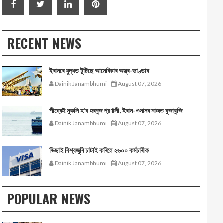
RECENT NEWS
ইৰানৰে যুদ্ধত টুটিছে আমেৰিকাৰ অস্ত্ৰ-ভাণ্ডাৰ
Dainik Janambhumi
August 07, 2026
শীঘ্ৰেই মুকলি হ'ব হৰমুজ প্রণালী, ইৰান-ওমানৰ মাজত বুজাবুজি
Dainik Janambhumi
August 07, 2026
ভিছাই বিশ্বজুৰি চাটাই কৰিলে ২৬০০ কৰ্মচাৰীক
Dainik Janambhumi
August 07, 2026
POPULAR NEWS