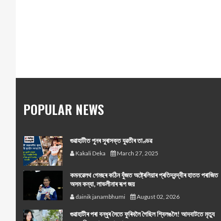
POPULAR NEWS
গুৱাহাটীত পুনৰ সুৰাসক্ত যুৱতীৰ তাণ্ডৱ
Kakali Deka
March 27, 2025
কমনৱেলথ গেমছৰ কঠিন যুঁজত অষ্ট্ৰেলিয়াৰ প্ৰতিদ্বন্দ্বীৰ হাতত পৰাজিত
অসম কন্যা, লাভলীনাৰ ৰূপ জয়
dainik janambhumi
August 02, 2026
গুৱাহাটীৰ পৰা বন্ধুৰ সৈতে ফুৰিবলৈ গৈছিল শ্বিলঙলৈ! আদবাটতে মৃত্যু