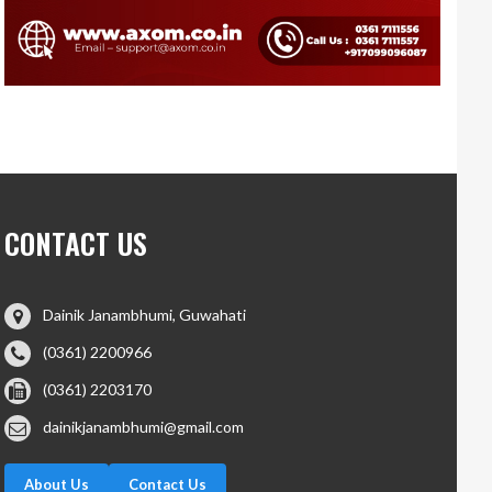
CONTACT US
Dainik Janambhumi, Guwahati
(0361) 2200966
(0361) 2203170
dainikjanambhumi@gmail.com
About Us
Contact Us