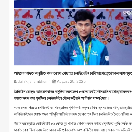
আহমেদাবাদত অনুষ্ঠিত কমনৱেলথ গেছমত চৰাইদেউৰ চাৰি ভাৰোত্তোলকৰ সাফল্য
dainik janambhumi
August 28, 2025
ডিজিটেল ডেস্কঃ আহমেদাবাদত অনুষ্ঠিত কমনৱেলথ গেছমত চৰাইদেউৰ চাৰি ভাৰোত্তোলকৰ দ
লগতে অসম তথা গৃহজিলা চৰাইদেউলৈ গৌৰৱ কঢ়িয়াই আনিবলৈ সক্ষম হৈছে।
কমনৱেলত গেমছত চৰাইদেউ ভাৰোত্তোলন প্ৰশিক্ষণ কেন্দ্ৰৰ চাৰি ছাত্ৰ অভিনৱ গগৈ,ধৰ্মজ্যো
আটাইকেইজনে সোণৰ পদক আঁজুৰি আনিবলৈ সক্ষম হোৱাত গৃহ জিলা চৰাইদেউত বৈছে এতিয়া আন
ইয়াৰে ধৰ্মজ্যোতি দেউঘৰীয়াই ৫৬ কেজি যুৱ শাখাত সোণৰ পদকৰ লগতে স্নেটছত পূৰ্বৰ ৰেৰ্ক
জাৰ্কত ১৫৫ কিল'গ্ৰাম উত্তোলন কৰি পূৰ্বৰ ৰেৰ্কড ভংগ কৰিবলৈ সক্ষম হয়। খবৰ লাভ কৰিয়ে