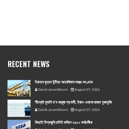
RECENT NEWS
ইৰানৰে যুদ্ধত টুটিছে আমেৰিকাৰ অস্ত্ৰ-ভাণ্ডাৰ
Dainik Janambhumi
August 07, 2026
শীঘ্ৰেই মুকলি হ'ব হৰমুজ প্রণালী, ইৰান-ওমানৰ মাজত বুজাবুজি
Dainik Janambhumi
August 07, 2026
ভিছাই বিশ্বজুৰি চাটাই কৰিলে ২৬০০ কৰ্মচাৰীক