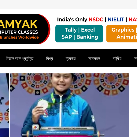
বিজ্ঞান আৰু প্ৰযুক্তি
বিশ্ব
ব্যৱসায়
মনোৰঞ্জন
ৰাষ্ট্ৰীয়
সম