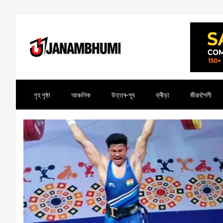
গৃহ পৃষ্ঠা
আঞ্চলিক
উত্তৰ-পূব
ক্ৰীড়া
জীৱনশৈলী