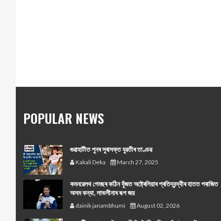
POPULAR NEWS
গুৱাহাটীত পুনৰ সুৰাসক্ত যুৱতীৰ তাণ্ডৱ
Kakali Deka
March 27, 2025
কমনৱেলথ গেমছৰ কঠিন যুঁজত অষ্ট্ৰেলিয়াৰ প্ৰতিদ্বন্দ্বীৰ হাতত পৰাজিত
অসম কন্যা, লাভলীনাৰ ৰূপ জয়
dainik janambhumi
August 02, 2026