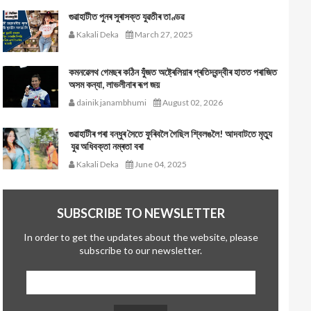
গুৱাহাটীত পুনৰ সুৰাসক্ত যুৱতীৰ তাণ্ডৱ
Kakali Deka
March 27, 2025
কমনৱেলথ গেমছৰ কঠিন যুঁজত অষ্ট্ৰেলিয়াৰ প্ৰতিদ্বন্দ্বীৰ হাতত পৰাজিত
অসম কন্যা, লাভলীনাৰ ৰূপ জয়
dainik janambhumi
August 02, 2026
গুৱাহাটীৰ পৰা বন্ধুৰ সৈতে ফুৰিবলৈ গৈছিল শ্বিলঙলৈ! আদবাটতে মৃত্যু
যুৱ অধিবক্তা নম্ৰতা বৰা
Kakali Deka
June 04, 2025
SUBSCRIBE TO NEWSLETTER
In order to get the updates about the website, please
subscribe to our newsletter.