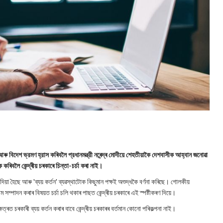
ৰু বিদেশ ভ্রমণ হ্রাস কৰিবলৈ প্রধানমন্ত্রী নৰেন্দ্ৰ মোদীয়ে শেহতীয়াকৈ দেশবাসীক আহ্বান জনোৱা
ক কৰিবলৈ কেন্দ্ৰীয় চৰকাৰে চিন্তা-চৰ্চা কৰা নাই।
ষণ দিয়া হৈছে আৰু 'ব্যয় কর্তন' ব্যৱস্থাটোক কিছুমান পক্ষই অশুদ্ধকৈ বৰ্ণনা কৰিছে। গোলকীয়
ম সম্পাদন কৰাৰ বিষয়ত চর্চা চলি থকাৰ পাছত কেন্দ্ৰীয় চৰকাৰে এই স্পষ্টীকৰণ দিয়ে।
ৰত চৰকাৰী ব্যয় কৰ্তন কৰাৰ বাবে কেন্দ্ৰীয় চৰকাৰৰ বর্তমান কোনো পৰিকল্পনা নাই।