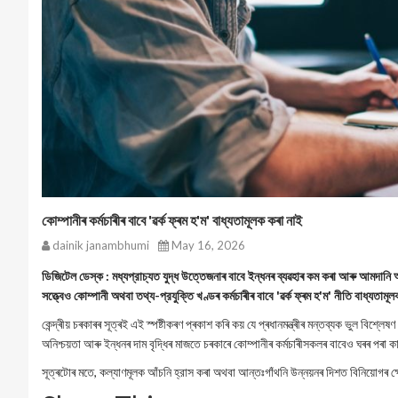
কোম্পানীৰ কৰ্মচাৰীৰ বাবে 'ৱৰ্ক ফ্ৰম হ'ম' বাধ্যতামূলক কৰা নাই
dainik janambhumi
May 16, 2026
ডিজিটেল ডেস্ক : মধ্যপ্রাচ্যত যুদ্ধ উত্তেজনাৰ বাবে ইন্ধনৰ ব্যৱহাৰ কম কৰা আৰু আমদানি আ
সত্ত্বেও কোম্পানী অথবা তথ্য-প্রযুক্তি খণ্ডৰ কৰ্মচাৰীৰ বাবে 'ৱৰ্ক ফ্ৰম হ'ম' নীতি বাধ্যতামূল
কেন্দ্ৰীয় চৰকাৰৰ সূত্ৰই এই স্পষ্টীকৰণ প্ৰকাশ কৰি কয় যে প্ৰধানমন্ত্ৰীৰ মন্তব্যক ভুল বিশ্লে
অনিশ্চয়তা আৰু ইন্ধনৰ দাম বৃদ্ধিৰ মাজতে চৰকাৰে কোম্পানীৰ কৰ্মচাৰীসকলৰ বাবেও ঘৰৰ পৰা কা
সূত্ৰটোৰ মতে, কল্যাণমূলক আঁচনি হ্রাস কৰা অথবা আন্তঃগাঁথনি উন্নয়নৰ দিশত বিনিয়োগৰ ক্ষেত্