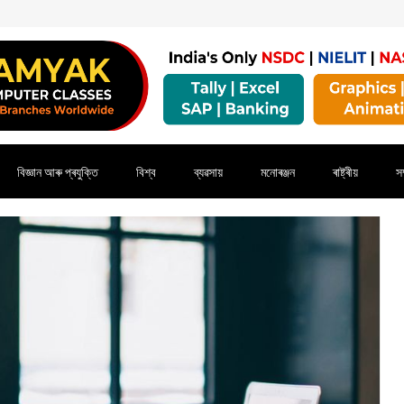
বিজ্ঞান আৰু প্ৰযুক্তি
বিশ্ব
ব্যৱসায়
মনোৰঞ্জন
ৰাষ্ট্ৰীয়
সম