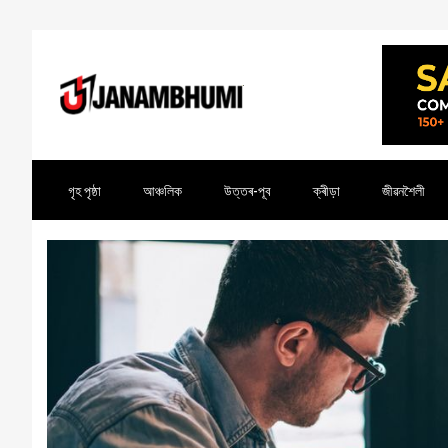
গৃহ পৃষ্ঠা
আঞ্চলিক
উত্তৰ-পূব
ক্ৰীড়া
জীৱনশৈলী