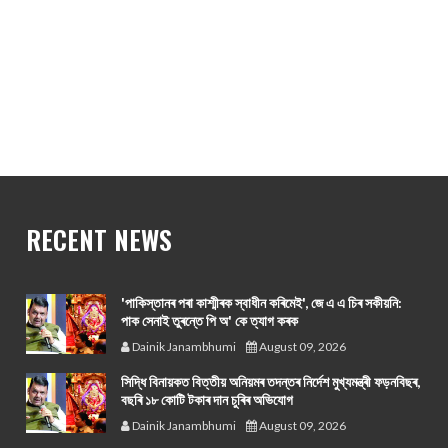
RECENT NEWS
'পাকিস্তানৰ পৰা কাশ্মীৰক স্বাধীন কৰিমেই', জে এ এ চিৰ সকীয়নি:
পাক সেনাই তুৰন্তে পি অ' কে ত্যাগ কৰক
Dainik Janambhumi
August 09, 2026
সিদ্ধি বিনায়কত বিত্তীয় অনিয়মৰ তদন্তৰ নিৰ্দেশ মুখ্যমন্ত্ৰী ফড়নবিছৰ,
বছৰি ১৮ কোটি টকাৰ দান চুৰিৰ অভিযোগ
Dainik Janambhumi
August 09, 2026