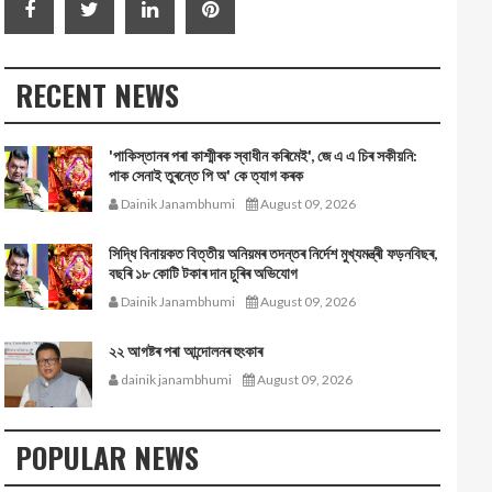
RECENT NEWS
'পাকিস্তানৰ পৰা কাশ্মীৰক স্বাধীন কৰিমেই', জে এ এ চিৰ সকীয়নি:
পাক সেনাই তুৰন্তে পি অ' কে ত্যাগ কৰক
Dainik Janambhumi
August 09, 2026
সিদ্ধি বিনায়কত বিত্তীয় অনিয়মৰ তদন্তৰ নিৰ্দেশ মুখ্যমন্ত্ৰী ফড়নবিছৰ,
বছৰি ১৮ কোটি টকাৰ দান চুৰিৰ অভিযোগ
Dainik Janambhumi
August 09, 2026
২২ আগষ্টৰ পৰা আন্দোলনৰ হুংকাৰ
dainik janambhumi
August 09, 2026
POPULAR NEWS