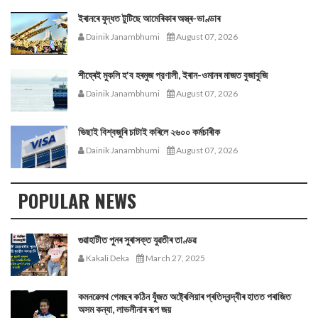
ইৰানৰে যুদ্ধত টুটিছে আমেৰিকাৰ অস্ত্ৰ-ভাণ্ডাৰ
Dainik Janambhumi
August 07, 2026
শীঘ্ৰেই মুকলি হ'ব হৰমুজ প্রণালী, ইৰান-ওমানৰ মাজত বুজাবুজি
Dainik Janambhumi
August 07, 2026
ভিছাই বিশ্বজুৰি চাটাই কৰিলে ২৬০০ কৰ্মচাৰীক
Dainik Janambhumi
August 07, 2026
POPULAR NEWS
গুৱাহাটীত পুনৰ সুৰাসক্ত যুৱতীৰ তাণ্ডৱ
Kakali Deka
March 27, 2025
কমনৱেলথ গেমছৰ কঠিন যুঁজত অষ্ট্ৰেলিয়াৰ প্ৰতিদ্বন্দ্বীৰ হাতত পৰাজিত
অসম কন্যা, লাভলীনাৰ ৰূপ জয়