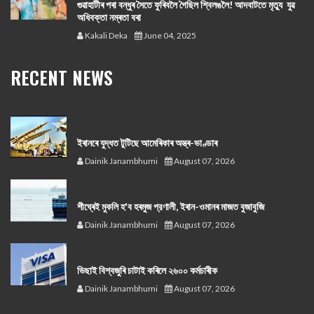
গুৱাহাটীৰ পৰা বন্ধুৰ সৈতে ফুৰিবলৈ গৈছিল শ্বিলঙলৈ! আদবাটতে মৃত্যু যুৱ
অধিবক্তা নম্ৰতা বৰা
Kakali Deka
June 04, 2025
RECENT NEWS
ইৰানৰে যুদ্ধত টুটিছে আমেৰিকাৰ অস্ত্ৰ-ভাণ্ডাৰ
Dainik Janambhumi
August 07, 2026
শীঘ্ৰেই মুকলি হ'ব হৰমুজ প্রণালী, ইৰান-ওমানৰ মাজত বুজাবুজি
Dainik Janambhumi
August 07, 2026
ভিছাই বিশ্বজুৰি চাটাই কৰিলে ২৬০০ কৰ্মচাৰীক
Dainik Janambhumi
August 07, 2026