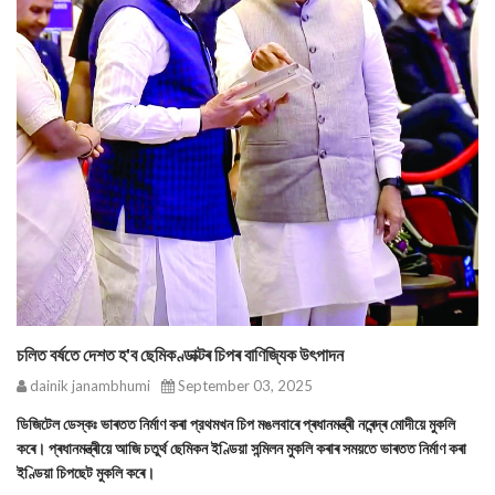
চলিত বর্ষতে দেশত হ'ব ছেমিকণ্ডাক্টৰ চিপৰ বাণিজ্যিক উৎপাদন
dainik janambhumi
September 03, 2025
ডিজিটেল ডেস্কঃ ভাৰতত নিৰ্মাণ কৰা প্রথমখন চিপ মঙলবাৰে প্ৰধানমন্ত্ৰী নৰেন্দ্ৰ মোদীয়ে মুকলি
কৰে। প্ৰধানমন্ত্ৰীয়ে আজি চতুর্থ ছেমিকন ইণ্ডিয়া সন্মিলন মুকলি কৰাৰ সময়তে ভাৰতত নিৰ্মাণ কৰা
ইণ্ডিয়া চিপছেট মুকলি কৰে।