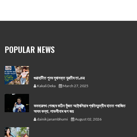
POPULAR NEWS
গুৱাহাটীত পুনৰ সুৰাসক্ত যুৱতীৰ তাণ্ডৱ
Kakali Deka
March 27, 2025
কমনৱেলথ গেমছৰ কঠিন যুঁজত অষ্ট্ৰেলিয়াৰ প্ৰতিদ্বন্দ্বীৰ হাতত পৰাজিত
অসম কন্যা, লাভলীনাৰ ৰূপ জয়
dainik janambhumi
August 02, 2026