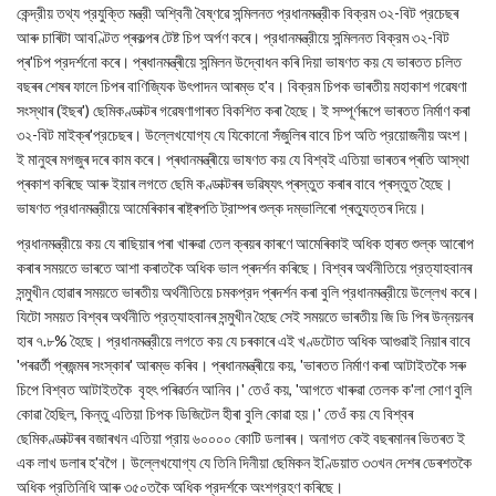
কেন্দ্রীয় তথ্য প্রযুক্তি মন্ত্রী অশ্বিনী বৈষ্ণৱে সন্মিলনত প্রধানমন্ত্রীক বিক্রম ৩২-বিট প্রচেছৰ
আৰু চাৰিটা আবণ্টিত প্ৰকল্পৰ টেষ্ট চিপ অর্পণ কৰে। প্রধানমন্ত্রীয়ে সন্মিলনত বিক্রম ৩২-বিট
প্ৰ'চিপ প্রদর্শনো কৰে। প্ৰধানমন্ত্ৰীয়ে সন্মিলন উদ্বোধন কৰি দিয়া ভাষণত কয় যে ভাৰতত চলিত
বছৰৰ শেষৰ ফালে চিপৰ বাণিজ্যিক উৎপাদন আৰম্ভ হ'ব। বিক্রম চিপক ভাৰতীয় মহাকাশ গৱেষণা
সংস্থাৰ (ইছৰ') ছেমিকণ্ডাক্টৰ গৱেষণাগাৰত বিকশিত কৰা হৈছে। ই সম্পূৰ্ণৰূপে ভাৰতত নিৰ্মাণ কৰা
৩২-বিট মাইক্ৰ'প্রচেছৰ। উল্লেখযোগ্য যে যিকোনো সঁজুলিৰ বাবে চিপ অতি প্রয়োজনীয় অংশ।
ই মানুহৰ মগজুৰ দৰে কাম কৰে। প্ৰধানমন্ত্ৰীয়ে ভাষণত কয় যে বিশ্বই এতিয়া ভাৰতৰ প্ৰতি আস্থা
প্ৰকাশ কৰিছে আৰু ইয়াৰ লগতে ছেমি কণ্ডাক্টৰৰ ভৱিষ্যৎ প্ৰস্তুত কৰাৰ বাবে প্ৰস্তুত হৈছে।
ভাষণত প্রধানমন্ত্রীয়ে আমেৰিকাৰ ৰাষ্ট্ৰপতি ট্রাম্পৰ শুল্ক দম্ভালিৰো প্ৰত্যুত্তৰ দিয়ে।
প্রধানমন্ত্রীয়ে কয় যে ৰাছিয়াৰ পৰা খাৰুৱা তেল ক্ৰয়ৰ কাৰণে আমেৰিকাই অধিক হাৰত শুল্ক আৰোপ
কৰাৰ সময়তে ভাৰতে আশা কৰাতকৈ অধিক ভাল প্ৰদৰ্শন কৰিছে। বিশ্বৰ অৰ্থনীতিয়ে প্রত্যাহবানৰ
সন্মুখীন হোৱাৰ সময়তে ভাৰতীয় অর্থনীতিয়ে চমকপ্রদ প্ৰদৰ্শন কৰা বুলি প্রধানমন্ত্রীয়ে উল্লেখ কৰে।
যিটো সময়ত বিশ্বৰ অৰ্থনীতি প্রত্যাহবানৰ সন্মুখীন হৈছে সেই সময়তে ভাৰতীয় জি ডি পিৰ উন্নয়নৰ
হাৰ ৭.৮% হৈছে। প্রধানমন্ত্রীয়ে লগতে কয় যে চৰকাৰে এই খণ্ডটোত অধিক আগুৱাই নিয়াৰ বাবে
'পৰৱৰ্তী প্ৰজন্মৰ সংস্কাৰ' আৰম্ভ কৰিব। প্ৰধানমন্ত্ৰীয়ে কয়, 'ভাৰতত নিৰ্মাণ কৰা আটাইতকৈ সৰু
চিপে বিশ্বত আটাইতকৈ বৃহৎ পৰিৱৰ্তন আনিব।' তেওঁ কয়, 'আগতে খাৰুৱা তেলক ক'লা সোণ বুলি
কোৱা হৈছিল, কিন্তু এতিয়া চিপক ডিজিটেল হীৰা বুলি কোৱা হয়।' তেওঁ কয় যে বিশ্বৰ
ছেমিকণ্ডাক্টৰৰ বজাৰখন এতিয়া প্রায় ৬০০০০ কোটি ডলাৰৰ। অনাগত কেই বছৰমানৰ ভিতৰত ই
এক লাখ ডলাৰ হ'বগৈ। উল্লেখযোগ্য যে তিনি দিনীয়া ছেমিকন ইণ্ডিয়াত ৩৩খন দেশৰ ডেৰশতকৈ
অধিক প্রতিনিধি আৰু ৩৫০তকৈ অধিক প্রদর্শকে অংশগ্রহণ কৰিছে।