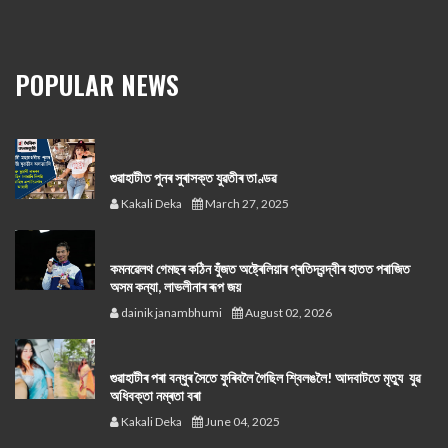
POPULAR NEWS
গুৱাহাটীত পুনৰ সুৰাসক্ত যুৱতীৰ তাণ্ডৱ
Kakali Deka
March 27, 2025
কমনৱেলথ গেমছৰ কঠিন যুঁজত অষ্ট্ৰেলিয়াৰ প্ৰতিদ্বন্দ্বীৰ হাতত পৰাজিত
অসম কন্যা, লাভলীনাৰ ৰূপ জয়
dainik janambhumi
August 02, 2026
গুৱাহাটীৰ পৰা বন্ধুৰ সৈতে ফুৰিবলৈ গৈছিল শ্বিলঙলৈ! আদবাটতে মৃত্যু যুৱ
অধিবক্তা নম্ৰতা বৰা
Kakali Deka
June 04, 2025