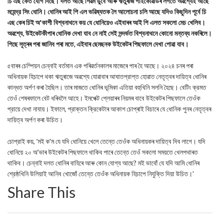
চি এছ কেত যোগ দিছে। দলত আছে শিৱম ডুবে আৰু ঋতুৰাজ গাইকোৱাডৰ লগতে অৱশ্যেই আছে
মহেন্দ্র সিং ধোনি। ধোনিৰ আই পি এল ভৱিষ্যতক লৈ আলোচনা চলি আছে যদিও কিছুদিন পূর্বে চি
এছ কেৰ চিই অ'কাশী বিশ্বনাথনে কয় যে ধোনিয়েও এইবাৰৰ আই পি এলত সকলো মেচ খেলিব।
অৱশ্যে, উইকেটকীপাৰ ধোনিক দেখা যাব নে নাই সেই সন্দর্ভত বিশ্বনাথনে কোনো মন্তব্য নকৰিলে।
পিছে সূত্ৰৰ পৰা জানিব পৰা মতে, এইবাৰ ছেমছনক উইকেটৰ পিছফালে দেখা পোৱা যাব।
৫বাৰৰ চেম্পিয়ন চেন্নাই বর্তমান এক পৰিৱৰ্তনকালৰ মাজেৰে পাৰ হৈ আছে। ২০২৪ চনৰ পৰা
অধিনায়ক হিচাপে থকা ঋতুৰাজে অৱশ্যে যোৱাবাৰ আঘাতপ্রাপ্ত হোৱাত নেতৃত্বৰ দায়িত্ব ধোনিৰ
কান্ধত অর্পণ কৰা হৈছিল। তাৰ মাজতে ধোনিৰ ভূমিকা এতিয়া বহুখিনি সলনি হৈছে। বেটিং ক্রমত
তেওঁ শেষৰফালে বেট ধৰিবলৈ আহে। ইমপেক্ট প্লেয়াৰৰ নিয়মৰ বাবে উইকেটৰ পিছফালে তেওঁক
প্রায়ে দেখা নাযায়। ইফালে, প্রাক্তন ক্রিকেটাৰ আকাশ চোপ্ৰাই বিচাৰে যে ধোনিক পুনৰ নেতৃত্বৰ
দায়িত্ব অর্পণ কৰা উচিত।
চোপ্রাই কয়, 'মই ক'ম যে যদি ধোনিয়ে খেলে তেন্তে তেওঁক অধিনায়কৰ দায়িত্ব দিব লাগে। যদি
ধোনিয়ে ২০ অ'ভাৰ উইকেটৰ পিছফালে থাকিব পাৰে তেন্তে তেওঁ সকলো সময়তে খেলপথাৰত
থাকিব। চেন্নাই দলত ধোনিৰ বাহিৰে আৰু কোন যোগ্য আছে? মই ভাবোঁ যে যদি আমি ধোনিৰ
শ্রেষ্ঠখিনি উলিয়াই আনিব খোজোঁ তেন্তে তেওঁক অধিনায়ক হিচাপে নিযুক্তি দিয়া উচিত।'
Share This