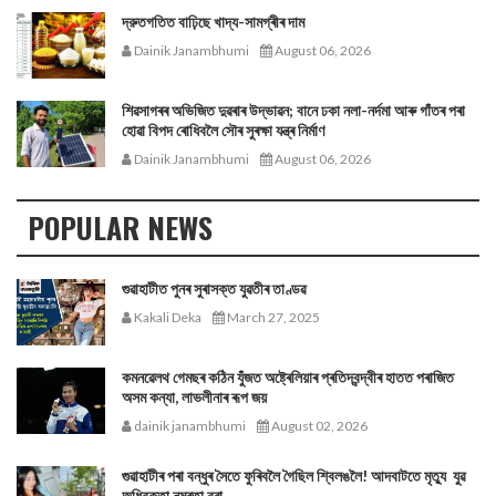
দ্রুতগতিত বাঢ়িছে খাদ্য-সামগ্ৰীৰ দাম
Dainik Janambhumi
August 06, 2026
শিৱসাগৰৰ অভিজিত দুৱৰাৰ উদ্ভাৱন; বানে ঢকা নলা-নৰ্দমা আৰু গাঁতৰ পৰা
হোৱা বিপদ ৰোধিবলৈ সৌৰ সুৰক্ষা যন্ত্ৰ নিৰ্মাণ
Dainik Janambhumi
August 06, 2026
POPULAR NEWS
গুৱাহাটীত পুনৰ সুৰাসক্ত যুৱতীৰ তাণ্ডৱ
Kakali Deka
March 27, 2025
কমনৱেলথ গেমছৰ কঠিন যুঁজত অষ্ট্ৰেলিয়াৰ প্ৰতিদ্বন্দ্বীৰ হাতত পৰাজিত
অসম কন্যা, লাভলীনাৰ ৰূপ জয়
dainik janambhumi
August 02, 2026
গুৱাহাটীৰ পৰা বন্ধুৰ সৈতে ফুৰিবলৈ গৈছিল শ্বিলঙলৈ! আদবাটতে মৃত্যু যুৱ
অধিবক্তা নম্ৰতা বৰা