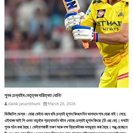
পুনৰ চেন্নাইৰ নেতৃত্বৰ দায়িত্বত ধোনি!
dainik janambhumi
March 26, 2026
ডিজিটেল ডেস্ক : যোৱা কেইবা বছৰ ধৰি চেন্নাই ছুপাৰ কিংছৰ দিন ভালদৰে পাৰ হোৱা নাই। সেয়ে,
এইবাৰৰ আই পি এলত নতুনকৈ প্রত্যাবর্তন ঘটাব খোজে চেন্নাই ছুপাৰ কিংছে (চি এছ কে)। দলটো
পুনৰ গঠন কৰা হৈছে। কেইবাগৰাকী তৰুণ আৰু দক্ষ ক্রিকেটাৰক দলভুক্ত কৰা হৈছে। সঞ্জু ছেমছনে