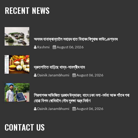
RECENT NEWS
অসমৰ বানাক্ৰান্তালৈ সহায়ৰ হাত বিহাৰৰ ৰিপুৰাজ ফাউণ্ডেশ্যনৰ
Rashmi
August 06, 2026
দ্রুতগতিত বাঢ়িছে খাদ্য-সামগ্ৰীৰ দাম
Dainik Janambhumi
August 06, 2026
শিৱসাগৰৰ অভিজিত দুৱৰাৰ উদ্ভাৱন; বানে ঢকা নলা-নৰ্দমা আৰু গাঁতৰ পৰা
হোৱা বিপদ ৰোধিবলৈ সৌৰ সুৰক্ষা যন্ত্ৰ নিৰ্মাণ
Dainik Janambhumi
August 06, 2026
CONTACT US