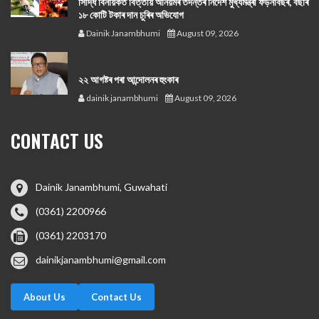
সিদ্ধি বিনায়কত বিত্তীয় অনিয়মৰ তদন্তৰ নিৰ্দেশ মুখ্যমন্ত্ৰী ফড়নবিছৰ, বছৰি
১৮ কোটি টকাৰ দান চুৰিৰ অভিযোগ
Dainik Janambhumi
August 09, 2026
২২ আগষ্টৰ পৰা আন্দোলনৰ হুংকাৰ
dainik janambhumi
August 09, 2026
CONTACT US
Dainik Janambhumi, Guwahati
(0361) 2200966
(0361) 2203170
dainikjanambhumi@gmail.com
About Us
Contact Us