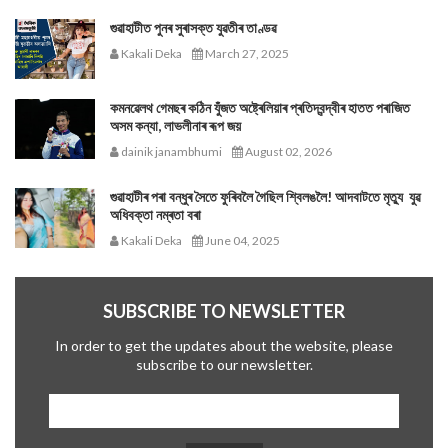
গুৱাহাটীত পুনৰ সুৰাসক্ত যুৱতীৰ তাণ্ডৱ
Kakali Deka
March 27, 2025
কমনৱেলথ গেমছৰ কঠিন যুঁজত অষ্ট্ৰেলিয়াৰ প্ৰতিদ্বন্দ্বীৰ হাতত পৰাজিত
অসম কন্যা, লাভলীনাৰ ৰূপ জয়
dainik janambhumi
August 02, 2026
গুৱাহাটীৰ পৰা বন্ধুৰ সৈতে ফুৰিবলৈ গৈছিল শ্বিলঙলৈ! আদবাটতে মৃত্যু যুৱ
অধিবক্তা নম্ৰতা বৰা
Kakali Deka
June 04, 2025
SUBSCRIBE TO NEWSLETTER
In order to get the updates about the website, please
subscribe to our newsletter.