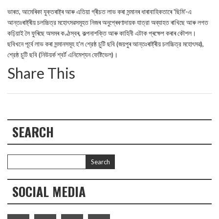
ভাৰত, আমেৰিকা যুক্তৰাষ্ট্ৰ আৰু এতিয়া গ্ৰীচত লাভ কৰা সন্মানৰ ধাৰাবাহিকতাৰে 'ছিমি'-এ
আন্তঃৰাষ্ট্ৰীয় চলচ্চিত্র মহোৎসৱসমূহত নিজৰ অনুপ্ৰেৰণাদায়ক যাত্রা অব্যাহত ৰাখিছে আৰু লগত
কঢ়িয়াই লৈ ফুৰিছে অসমৰ কণ্ঠস্বৰ, কল্পনাশক্তি আৰু কাহিনী এটাক প্ৰক্ষেপ কৰাৰ কৌশল।
ছবিখনে পূৰ্বে লাভ কৰা সন্মানসমূহ হ'ল শ্রেষ্ঠ চুটি ছবি (জয়পুৰ আন্তঃৰাষ্ট্ৰীয় চলচ্চিত্র মহোৎসৱ),
শ্রেষ্ঠ চুটি ছবি (নিউয়র্ক শ্বর্ট এনিমেশ্যন ফেষ্টিভেল)।
Share This
SEARCH
SOCIAL MEDIA