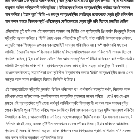
লাভ কৰি আন এক খ্যাতি অর্জন কৰিছে। এই সন্মানে এনিমেটেড চুটি ছবি জগতত 'ছিমি'ৰ গৌৰৱময়
যাত্ৰাক অধিক শক্তিশালী কৰি তুলিছে। ইতিমধ্যে ছবিখনে আন্তঃৰাষ্ট্ৰীয় পৰ্যায়ত যথেষ্ট সমাদৰ
লাভ কৰিছে। ইয়াৰ পূৰ্বে 'ছিমি'-এ জয়পুৰ আন্তঃৰাষ্ট্ৰীয় চলচ্চিত্র মহোৎসৱত শ্রেষ্ঠ চুটি ছবিৰ বঁটা
লাভ কৰাৰ লগতে নিউয়ক শ্বৰ্ট এনিমেশ্যন ফেষ্টিভেলতো শ্রেষ্ঠ চুটি ছবি হিচাপে সন্মানিত হৈছিল।
এনিমেটেড চুটি ছবিখনৰ এই সফলতাই অসমৰ পৰা নিৰ্মিত এক ব্যতিক্রমী শিল্পকর্মক বিশ্বজুৰি বিশেষ
স্বীকৃতি প্রদান কৰিছে। 'ছিমি' হৈছে এখন এনিমেটেড চুটি ছবি, য'ত কাহিনী উপস্থাপনৰ কৌশল,
অনুভূতি আৰু শিল্পসুলভ কল্পনাৰ এক সন্মোহিনী সমন্বয় পৰিলক্ষিত হয়। ড° পাৰ্থসাৰথি মহন্তৰ
কাহিনী, চিত্রনাট্য আৰু পৰিচালনাত নির্মিত ছবিখনে এনিমেশ্যনক এক শক্তিশালী মাধ্যম হিচাপে
প্রতিষ্ঠা কৰিছে। ইয়াৰ জৰিয়তে ভৌগোলিক আৰু সাংস্কৃতিক পৰিসীমা অতিক্রম কৰি গভীৰ মানৱীয়
কাহিনী উপস্থাপন কৰিব পাৰি। ছবিখনৰ প্ৰযোজনা কৰিছে মীনা মহন্ত আৰু ইন্দ্রাণী বৰুৱাই।
তেওঁলোকৰ উৎসাহ, সহযোগিতা তথা সৃষ্টিশীল চিন্তাধাৰাৰ ফলতে 'ছিমি' আন্তঃৰাষ্ট্ৰীয় মঞ্চত এখন
সমাদৃত আৰু সফল চলচ্চিত্র হিচাপে জিলিকি উঠিছে।
এই আন্তর্জাতিক স্বীকৃতি সন্দৰ্ভত 'ছিমি'ৰ পৰিচালক ড° পাৰ্থসাৰথি মহন্তই দর্শক, বিচাৰক আৰু
ছবিখনৰ সৈতে জড়িত কলা-কুশলীসকললৈ আন্তৰিক কৃতজ্ঞতা জ্ঞাপন কৰিছে। তেওঁ কয় যে এনে
সন্মানে এই প্রান্তটোত সৃষ্টি হোৱা অৰ্থপূর্ণ কাহিনীৰ প্ৰতি বিশ্বব্যাপী আগ্ৰহ আৰু সমাদৰ বৃদ্ধি
পোৱাৰ দিশটো পুনৰ নিশ্চিত কৰিছে আৰু চলচ্চিত্ৰ নির্মাতাসকলক নতুন নতুন সৃষ্টিৰ অন্বেষণ কৰিবলৈ
উৎসাহিত কৰিছে। আন্তঃৰাষ্ট্ৰীয় চলচ্চিত্র মহোৎসৱসমূহত 'ছিমি'ৰ ধাৰাবাহিক সফলতা কেৱল ছবি
নির্মাতাৰ বাবেই নহয়, অসমৰ সৃষ্টিশীল সমাজখনৰ বাবেও গৌৰৱৰ বিষয়। ইয়াৰ জৰিয়তে আঞ্চলিক
প্রতিভাই নিজৰ মৌলিকতা, সত্যতা আৰু শিল্পগুণৰ বলত বিশ্বমঞ্চত প্রতিযোগিতাত নামি সফলতা
লাভ কৰাৰ অসীম সম্ভাৱনা প্রতিফলিত হৈছে।