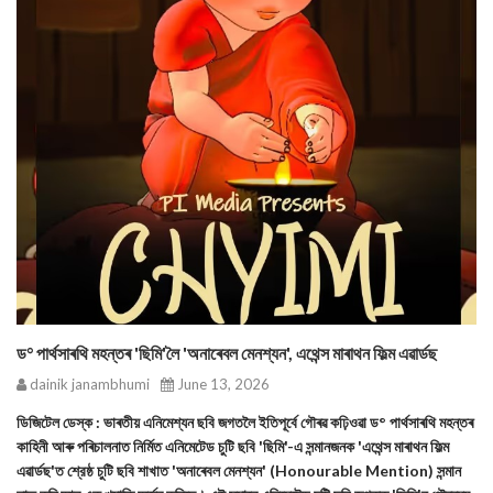
ড° পাৰ্থসাৰথি মহন্তৰ 'ছিমি'লৈ 'অনাৰেবল মেনশ্যন', এথেন্স মাৰাথন ফিল্ম এৱাৰ্ডছ
dainik janambhumi
June 13, 2026
ডিজিটেল ডেস্ক : ভাৰতীয় এনিমেশ্যন ছবি জগতলৈ ইতিপূর্বে গৌৰৱ কঢ়িওৱা ড° পাৰ্থসাৰথি মহন্তৰ
কাহিনী আৰু পৰিচালনাত নির্মিত এনিমেটেড চুটি ছবি 'ছিমি'-এ সন্মানজনক 'এথেন্স মাৰাথন ফিল্ম
এৱাৰ্ডছ'ত শ্রেষ্ঠ চুটি ছবি শাখাত 'অনাৰেবল মেনশ্যন' (Honourable Mention) সন্মান