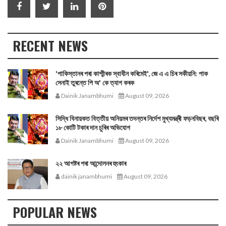
RECENT NEWS
'পাকিস্তানৰ পৰা কাশ্মীৰক স্বাধীন কৰিমেই', জে এ এ চিৰ সকীয়নি: পাক
সেনাই তুৰন্তে পি অ' কে ত্যাগ কৰক
Dainik Janambhumi
August 09, 2026
সিদ্ধি বিনায়কত বিত্তীয় অনিয়মৰ তদন্তৰ নিৰ্দেশ মুখ্যমন্ত্ৰী ফড়নবিছৰ, বছৰি
১৮ কোটি টকাৰ দান চুৰিৰ অভিযোগ
Dainik Janambhumi
August 09, 2026
২২ আগষ্টৰ পৰা আন্দোলনৰ হুংকাৰ
dainik janambhumi
August 09, 2026
POPULAR NEWS