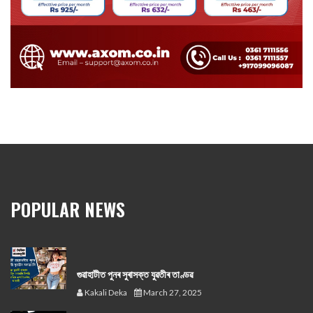
POPULAR NEWS
গুৱাহাটীত পুনৰ সুৰাসক্ত যুৱতীৰ তাণ্ডৱ
Kakali Deka
March 27, 2025