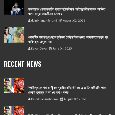
কমনৱেলথ গেমছৰ কঠিন যুঁজত অষ্ট্ৰেলিয়াৰ প্ৰতিদ্বন্দ্বীৰ হাতত পৰাজিত
অসম কন্যা, লাভলীনাৰ ৰূপ জয়
dainik janambhumi
August 02, 2026
গুৱাহাটীৰ পৰা বন্ধুৰ সৈতে ফুৰিবলৈ গৈছিল শ্বিলঙলৈ! আদবাটতে মৃত্যু যুৱ
অধিবক্তা নম্ৰতা বৰা
Kakali Deka
June 04, 2025
RECENT NEWS
'পাকিস্তানৰ পৰা কাশ্মীৰক স্বাধীন কৰিমেই', জে এ এ চিৰ সকীয়নি: পাক
সেনাই তুৰন্তে পি অ' কে ত্যাগ কৰক
Dainik Janambhumi
August 09, 2026