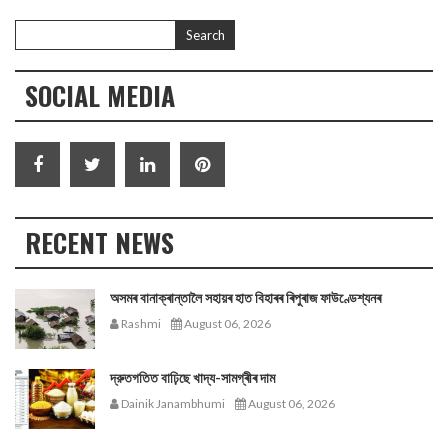
SOCIAL MEDIA
RECENT NEWS
অসমৰ বানাক্ৰান্তালৈ সহায়ৰ হাত বিহাৰৰ ৰিপুৰাজ ফাউণ্ডেশ্যনৰ
Rashmi
August 06, 2026
দ্রুতগতিত বাঢ়িছে খাদ্য-সামগ্ৰীৰ দাম
Dainik Janambhumi
August 06, 2026