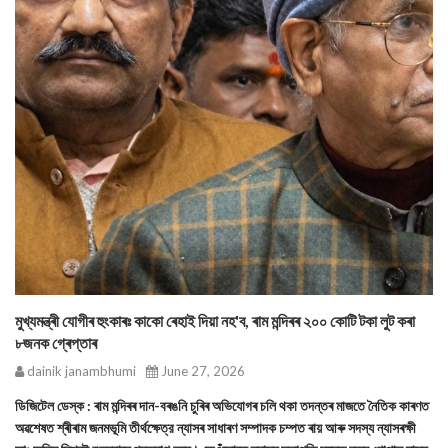
মুখ্যমন্ত্ৰী যোগীৰ হুংকাৰঃ কাকো ৰেহাই দিয়া নহ'ব, ৰাম মন্দিৰৰ ২০০ কোটি টকা লুট কৰা
৮জনক গ্ৰেপ্তাৰ
dainik janambhumi
June 27, 2026
ডিজিটেল ডেস্ক : ৰাম মন্দিৰৰ দান-বৰঙনি চুৰিৰ অভিযোগৰ চলি থকা তদন্তৰ মাজতে নৈতিক কাৰণত
অৱশেষত শ্ৰীৰাম জনমভূমি তীর্থক্ষেত্র ন্যাসৰ সাধাৰণ সম্পাদক চম্পত ৰায় আৰু সদস্য ন্যাসৰক্ষী