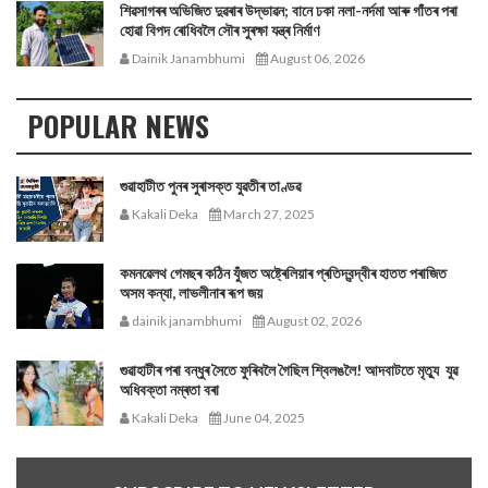
শিৱসাগৰৰ অভিজিত দুৱৰাৰ উদ্ভাৱন; বানে ঢকা নলা-নৰ্দমা আৰু গাঁতৰ পৰা
হোৱা বিপদ ৰোধিবলৈ সৌৰ সুৰক্ষা যন্ত্ৰ নিৰ্মাণ
Dainik Janambhumi
August 06, 2026
POPULAR NEWS
গুৱাহাটীত পুনৰ সুৰাসক্ত যুৱতীৰ তাণ্ডৱ
Kakali Deka
March 27, 2025
কমনৱেলথ গেমছৰ কঠিন যুঁজত অষ্ট্ৰেলিয়াৰ প্ৰতিদ্বন্দ্বীৰ হাতত পৰাজিত
অসম কন্যা, লাভলীনাৰ ৰূপ জয়
dainik janambhumi
August 02, 2026
গুৱাহাটীৰ পৰা বন্ধুৰ সৈতে ফুৰিবলৈ গৈছিল শ্বিলঙলৈ! আদবাটতে মৃত্যু যুৱ
অধিবক্তা নম্ৰতা বৰা
Kakali Deka
June 04, 2025