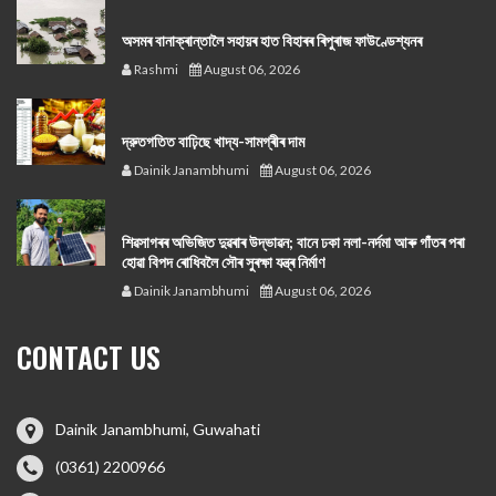
অসমৰ বানাক্ৰান্তালৈ সহায়ৰ হাত বিহাৰৰ ৰিপুৰাজ ফাউণ্ডেশ্যনৰ
Rashmi
August 06, 2026
দ্রুতগতিত বাঢ়িছে খাদ্য-সামগ্ৰীৰ দাম
Dainik Janambhumi
August 06, 2026
শিৱসাগৰৰ অভিজিত দুৱৰাৰ উদ্ভাৱন; বানে ঢকা নলা-নৰ্দমা আৰু গাঁতৰ পৰা
হোৱা বিপদ ৰোধিবলৈ সৌৰ সুৰক্ষা যন্ত্ৰ নিৰ্মাণ
Dainik Janambhumi
August 06, 2026
CONTACT US
Dainik Janambhumi, Guwahati
(0361) 2200966