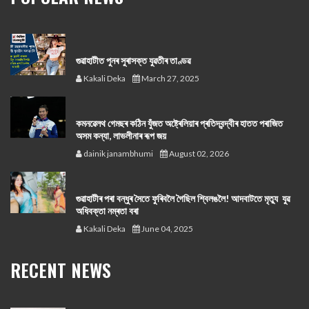
গুৱাহাটীত পুনৰ সুৰাসক্ত যুৱতীৰ তাণ্ডৱ
Kakali Deka
March 27, 2025
কমনৱেলথ গেমছৰ কঠিন যুঁজত অষ্ট্ৰেলিয়াৰ প্ৰতিদ্বন্দ্বীৰ হাতত পৰাজিত
অসম কন্যা, লাভলীনাৰ ৰূপ জয়
dainik janambhumi
August 02, 2026
গুৱাহাটীৰ পৰা বন্ধুৰ সৈতে ফুৰিবলৈ গৈছিল শ্বিলঙলৈ! আদবাটতে মৃত্যু যুৱ
অধিবক্তা নম্ৰতা বৰা
Kakali Deka
June 04, 2025
RECENT NEWS