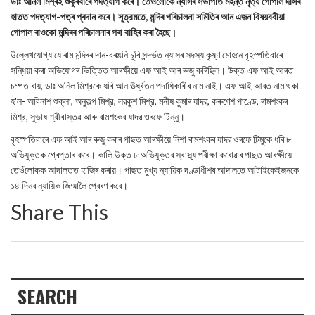
ডাঃ অনিল মিশ্ৰই শুকুৰবাৰে পদত্যাগ কৰে। তেওঁলোকে ন্যাসৰ সভাপতি মহন্ত নৃত্য গোপাল দাসৰ
হাতত পদত্যাগ-পত্ৰ প্ৰদান কৰে। সূত্রমতে, মন্দিৰ পৰিচালনা সমিতিৰ আন এজন বিষয়ববীয়া
গোপাল ৰাওকো মন্দিৰৰ পৰিচালনাৰ পৰা বাহিৰ কৰা হৈছে।
উল্লেখযোগ্য যে ৰাম মন্দিৰৰ দান-বৰঙনি চুৰি সন্দৰ্ভত ন্যাসৰ সদস্য কৃষ্ণ মোহনে বৃহস্পতিবাৰে
সন্ধিয়া কৰা অভিযোগৰ ভিত্তিত আৰক্ষীয়ে এফ আই আৰ ৰুজু কৰিছিল। উক্ত এফ আই আৰত
চম্পত ৰায়, ডাঃ অনিল মিশ্রকে ধৰি আন ঊর্ধ্বতন পদাধিকাৰীৰ নাম নাই। এফ আই আৰত নাম থকা
হ'ল- অবিনাশ শুক্লা, অনুকল্প মিশ্র, লৱকুশ মিশ্র, মনীষ কুমাৰ যাদৱ, কৰুণেশ পাণ্ডে, ৰামশংকৰ
মিশ্র, সুভাষ শ্রীবাস্তৱ আৰু ৰামশংকৰ যাদৱ ওৰফে টিন্নু।
বৃহস্পতিবাৰে এফ আই আৰ ৰুজু কৰাৰ পাছত আৰক্ষীয়ে নিশা ৰামশংকৰ যাদৱ ওৰফে টিন্মুকে ধৰি ৮
অভিযুক্তক গ্ৰেপ্তাৰ কৰে। কালি উক্ত ৮ অভিযুক্তৰ স্বাস্থ্য পৰীক্ষা কৰোৱাৰ পাছত আৰক্ষীয়ে
তেওঁলোকক আদালতত হাজিৰ কৰায়। পাছত মুখ্য ন্যায়িক দণ্ডাধীশৰ আদালতে আটাইকেইজনকে
১৪ দিনৰ ন্যায়িক জিম্মালৈ প্ৰেৰণ কৰে।
Share This
SEARCH