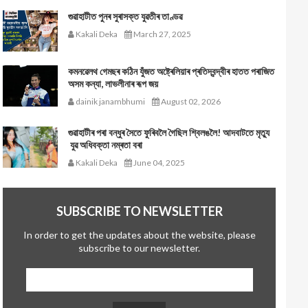
গুৱাহাটীত পুনৰ সুৰাসক্ত যুৱতীৰ তাণ্ডৱ
Kakali Deka
March 27, 2025
কমনৱেলথ গেমছৰ কঠিন যুঁজত অষ্ট্ৰেলিয়াৰ প্ৰতিদ্বন্দ্বীৰ হাতত পৰাজিত
অসম কন্যা, লাভলীনাৰ ৰূপ জয়
dainik janambhumi
August 02, 2026
গুৱাহাটীৰ পৰা বন্ধুৰ সৈতে ফুৰিবলৈ গৈছিল শ্বিলঙলৈ! আদবাটতে মৃত্যু
যুৱ অধিবক্তা নম্ৰতা বৰা
Kakali Deka
June 04, 2025
SUBSCRIBE TO NEWSLETTER
In order to get the updates about the website, please
subscribe to our newsletter.