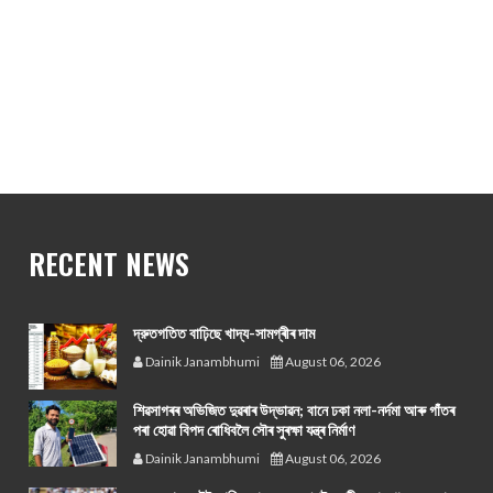
RECENT NEWS
দ্রুতগতিত বাঢ়িছে খাদ্য-সামগ্ৰীৰ দাম
Dainik Janambhumi
August 06, 2026
শিৱসাগৰৰ অভিজিত দুৱৰাৰ উদ্ভাৱন; বানে ঢকা নলা-নৰ্দমা আৰু গাঁতৰ
পৰা হোৱা বিপদ ৰোধিবলৈ সৌৰ সুৰক্ষা যন্ত্ৰ নিৰ্মাণ
Dainik Janambhumi
August 06, 2026