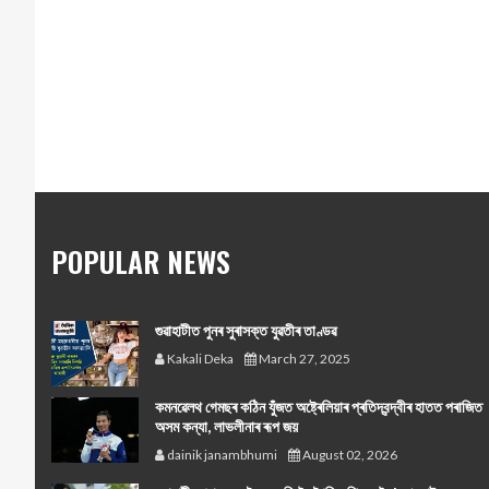
POPULAR NEWS
গুৱাহাটীত পুনৰ সুৰাসক্ত যুৱতীৰ তাণ্ডৱ
Kakali Deka
March 27, 2025
কমনৱেলথ গেমছৰ কঠিন যুঁজত অষ্ট্ৰেলিয়াৰ প্ৰতিদ্বন্দ্বীৰ হাতত পৰাজিত
অসম কন্যা, লাভলীনাৰ ৰূপ জয়
dainik janambhumi
August 02, 2026