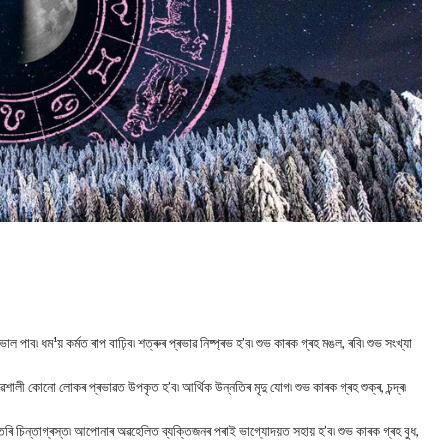
াল পাব৷ ধম¹য় কৰ্মত ৰাপ বাঢ়িব৷ শত্ৰুৰ প্ৰভাৱ নিষ্প্ৰভ হ’ব৷ শুভ কাৰক গ্ৰহ মঙল, ৰবি৷ শুভ সংখ্যা
লী কোনো লোকৰ প্ৰভাৱত উপকৃত হ’ব৷ আৰ্থিক উন্নতিৰ মৃদু যোগ৷ শুভ কাৰক গ্ৰহ শুক্ৰ, চন্দ্ৰ৷
ৰি চিন্তাগ্ৰস্ত৷ আপোনাৰ অৱহেলিত ব্যক্তিজনৰ পৰাই ভাগ্যোদয়ত সহায় হ’ব৷ শুভ কাৰক গ্ৰহ বুধ,