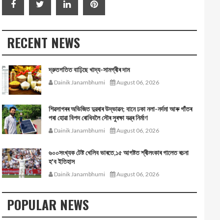
RECENT NEWS
দ্রুতগতিত বাঢ়িছে খাদ্য-সামগ্ৰীৰ দাম
Dainik Janambhumi
August 06, 2026
শিৱসাগৰৰ অভিজিত দুৱৰাৰ উদ্ভাৱন; বানে ঢকা নলা-নৰ্দমা আৰু গাঁতৰ
পৰা হোৱা বিপদ ৰোধিবলৈ সৌৰ সুৰক্ষা যন্ত্ৰ নিৰ্মাণ
Dainik Janambhumi
August 06, 2026
৬০০সংখ্যক টেষ্ট খেলিব ভাৰতে,১৫ আগষ্টত শ্ৰীলংকাৰ গালেত ৰচনা
হ'ব ইতিহাস
Dainik Janambhumi
August 06, 2026
POPULAR NEWS