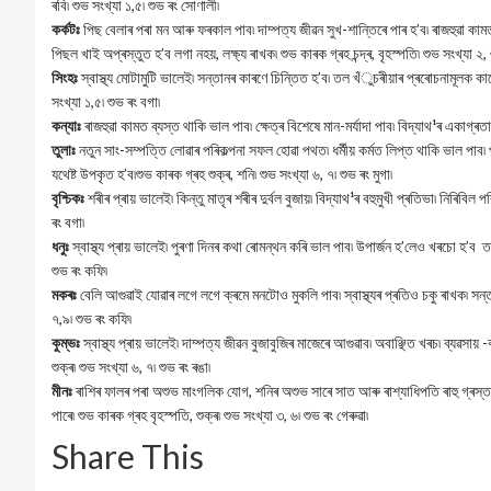
ৰবি৷ শুভ সংখ্যা ১,৫৷ শুভ ৰং সোণালী৷
কৰ্কটঃ
পিছ বেলাৰ পৰা মন আৰু ফৰকাল পাব৷ দাম্পত্য জীৱন সুখ-শান্তিৰে পাৰ হ’ব৷ ৰাজহুৱা কা
পিছল খাই অপ্ৰস্তুত হ’ব লগা নহয়, লক্ষ্য ৰাখক৷ শুভ কাৰক গ্ৰহ চন্দ্ৰ, বৃহস্পতি৷ শুভ সংখ্যা ২, 
সিংহঃ
স্বাস্থ্য মোটামুটি ভালেই৷ সন্তানৰ কাৰণে চিন্তিত হ’ব৷ তল খঁুচৰীয়াৰ প্ৰৰোচনামূলক ক
সংখ্যা ১,৫৷ শুভ ৰং বগা৷
কন্যাঃ
ৰাজহুৱা কামত ব্যস্ত থাকি ভাল পাব৷ ক্ষেত্ৰ বিশেষে মান-মৰ্যাদা পাব৷ বিদ্যাথ¹ৰ একাগ্ৰতা
তুলাঃ
নতুন সাং-সম্পত্তি লোৱাৰ পৰিকল্পনা সফল হোৱা পথত৷ ধৰ্মীয় কৰ্মত লিপ্ত থাকি ভাল পাব৷ পাৰ
যথেষ্ট উপকৃত হ’ব৷শুভ কাৰক গ্ৰহ শুক্ৰ, শনি৷ শুভ সংখ্যা ৬, ৭৷ শুভ ৰং মুগা৷
বৃশ্চিকঃ
শৰীৰ প্ৰায় ভালেই৷ কিন্তু মাতৃৰ শৰীৰ দুৰ্বল বুজায়৷ বিদ্যাথ¹ৰ বহুমুখী প্ৰতিভা৷ নিৰিবি
ৰং বগা৷
ধনুঃ
স্বাস্থ্য প্ৰায় ভালেই৷ পুৰণা দিনৰ কথা ৰোমন্থন কৰি ভাল পাব৷ উপাৰ্জন হ’লেও খৰচো হ’ব তদ
শুভ ৰং কফি৷
মকৰঃ
বেলি আগুৱাই যোৱাৰ লগে লগে ক্ৰমে মনটোও মুকলি পাব৷ স্বাস্থ্যৰ প্ৰতিও চকু ৰাখক৷ সন্ত
৭,৯৷ শুভ ৰং কফি৷
কুম্ভঃ
স্বাস্থ্য প্ৰায় ভালেই৷ দাম্পত্য জীৱন বুজাবুজিৰ মাজেৰে আগুৱাব৷ অবাঞ্ছিত খৰচ৷ ব্যৱসা
শুক্ৰ৷ শুভ সংখ্যা ৬, ৭৷ শুভ ৰং ৰঙা৷
মীনঃ
ৰাশিৰ ফালৰ পৰা অশুভ মাংগলিক যোগ, শনিৰ অশুভ সাৰে সাত আৰু ৰাশ্যাধিপতি ৰাহু গ্ৰস্
পাৰে৷ শুভ কাৰক গ্ৰহ বৃহস্পতি, শুক্ৰ৷ শুভ সংখ্যা ৩, ৬৷ শুভ ৰং গেৰুৱা৷
Share This