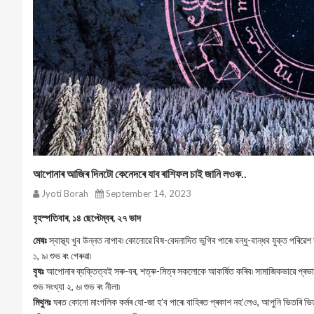
আপোনাৰ আজিৰ দিনটো কেনেদৰে যাব ৰাশিফল চাই জানি লওক..
Jyoti Borah
September 14, 2023
বৃহস্পতিবাৰ, ১৪ ছেপ্টেম্বৰ, ২৭ ভাদ
মেষঃ
স্বাস্থ্য খুব উন্নত নাপাব৷ কোনোৱে বিষ-বেদনাদিত ভুগিব পাৰে৷ বন্ধু-বান্ধব যুক্ত পৰিৱেশ ভ
১, ৯৷ শুভ ৰং গেৰুৱা৷
বৃষঃ
আপোনাৰ ব্যক্তিত্বই সৰু-বৰ, শত্ৰু-মিত্ৰ সকলোকে আকৰ্ষিত কৰিব৷ সামাজিকভাৱে প্ৰভাৱশা
শুভ সংখ্যা ২, ৬৷ শুভ ৰং নীলা৷
মিথুনঃ
ঘৰত কোনো মাংগলিক কৰ্মৰ যো-জা হ’ব পাৰে৷ বাহিৰত প্ৰকাশ নহ’লেও, আপুনি ভিতৰি ভিত