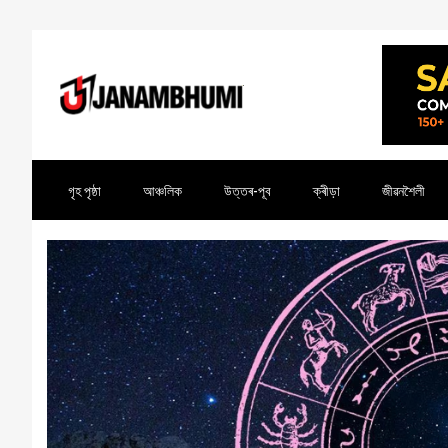
গৃহ পৃষ্ঠা
আঞ্চলিক
উত্তৰ-পূব
ক্ৰীড়া
জীৱনশৈলী