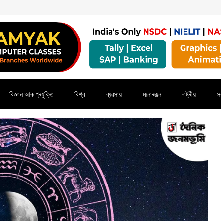
বিজ্ঞান আৰু প্ৰযুক্তি
বিশ্ব
ব্যৱসায়
মনোৰঞ্জন
ৰাষ্ট্ৰীয়
সম