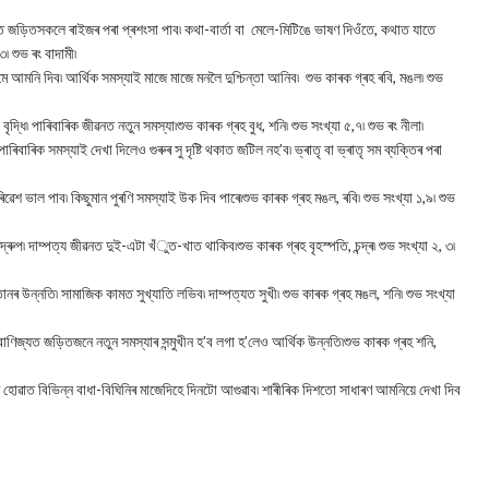
মত জড়িতসকলে ৰাইজৰ পৰা প্ৰশংসা পাব৷ কথা-বাৰ্তা বা মেলে-মিটিঙে ভাষণ দিওঁতে, কথাত যাতে
৩৷ শুভ ৰং বাদামী৷
ামে আমনি দিব৷ আৰ্থিক সমস্যাই মাজে মাজে মনলৈ দুশ্চিন্তা আনিব৷ শুভ কাৰক গ্ৰহ ৰবি, মঙল৷ শুভ
 বৃদ্ধি৷ পাৰিবাৰিক জীৱনত নতুন সমস্যা৷শুভ কাৰক গ্ৰহ বুধ, শনি৷ শুভ সংখ্যা ৫,৭৷ শুভ ৰং নীলা৷
িবাৰিক সমস্যাই দেখা দিলেও গুৰুৰ সু দৃষ্টি থকাত জটিল নহ’ব৷ ভ্ৰাতৃ বা ভ্ৰাতৃ সম ব্যক্তিৰ পৰা
ল পৰিৱেশ ভাল পাব৷ কিছুমান পুৰণি সমস্যাই উক দিব পাৰে৷শুভ কাৰক গ্ৰহ মঙল, ৰবি৷ শুভ সংখ্যা ১,৯৷ শুভ
্ৰুপ৷ দাম্পত্য জীৱনত দুই-এটা খঁুত-খাত থাকিব৷শুভ কাৰক গ্ৰহ বৃহস্পতি, চন্দ্ৰ৷ শুভ সংখ্যা ২, ৩৷
ানৰ উন্নতি৷ সামাজিক কামত সুখ্যাতি লভিব৷ দাম্পত্যত সুখী৷ শুভ কাৰক গ্ৰহ মঙল, শনি৷ শুভ সংখ্যা
য় -বাণিজ্যত জড়িতজনে নতুন সমস্যাৰ সন্মুখীন হ’ব লগা হ’লেও আৰ্থিক উন্নতি৷শুভ কাৰক গ্ৰহ শনি,
ত হোৱাত বিভিন্ন বাধা-বিঘিনিৰ মাজেদিহে দিনটো আগুৱাব৷ শাৰীৰিক দিশতো সাধাৰণ আমনিয়ে দেখা দিব